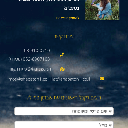
בנתב"ג?
להמשך קריאה »
יצירת קשר
03-910-0710
052-8907103 (מכירות)
moti@shabaton1.co.il liat@shabaton1.co.il
רוצים לקבל ראשונים את שבתון במייל?