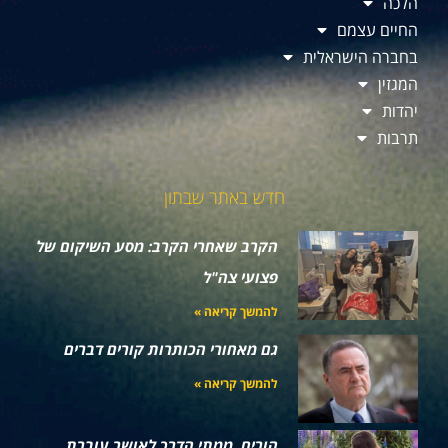
הלכה
החיים עצמם
בחברה הישראלית
המגזין
יהדות
תרבות
חדש באתר שבתון
הקרב שאחרי הקרב: מסע השיקום של
פצועי צה"ל
להמשך קריאה »
גם מאחורי הכותרות קורים דברים
להמשך קריאה »
הורים, ממתי הדרך לאושר עוברת