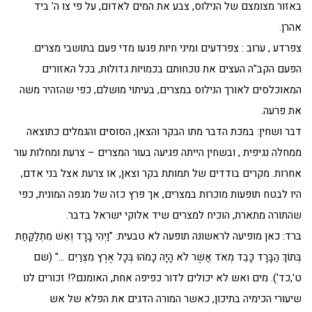
באזור מצומצם של הנילוס, צבע את המים לאדום, על פי צו ה' ביד
אהרן.
צפרדע , ערוב : צפרדעים ומיני חיות פגעו מדי פעם בתושבי מצרים.
הפעם הקב"ה העצים את נוכחותם בכמויות גדולות, בכל האזורים
המאוכלסים לאורך הנילוס במצרים, בעיתוי מושלם, כפי שהזהיר משה
את פרעה.
דבר ושחין: במכת הדבר מתו הבקר והצאן, הסוסים והגמלים כתוצאה
ממחלה נגיפית , ובשחין הייתה פגיעה בעור המצרים – צרעת ומחלות עור
אחרות. מקרים בודדים של תמותת בקר וצאן, או צרעת אצל בני אדם,
היו לבטח תופעות מוכרות במצרים, אך פרץ כזה של מגפה המונית, כפי
שהתורה מתארת, הוכיח למצרים שיד אלוקי ישראל בדבר.
ברד: כאן מופיעה לראשונה תופעה לא טבעית: "וַיְהִי בָרָד וְאֵשׁ מִתְלַקַּחַת
בְּתוֹךְ הַבָּרָד כָּבֵד מְאֹד אֲשֶׁר לֹא הָיָה כָמֹהוּ בְּכָל אֶרֶץ מִצְרַיִם …" (שם
ט',כד'). מים ואש לא יכולים לדור כפיפה אחת, האומנם?! זכורים לנו
שיעורי הכימיה בתיכון, כאשר המורה הדגים את הפלא של אש