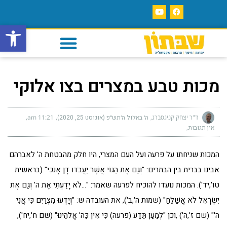
פתח סרגל
מכות טבע במצרים בצו אלוקי
ד"ר יצחק קניגסברג
ה׳ באלול ה׳תש״פ (אוגוסט 25, 2020)
11:21 am
אין תגובות
המכות שניחתו על פרעה ועל העם המצרי, היו חלק מהבטחת ה' לאברהם
אבינו בברית בין הבתרים: "וְגַם אֶת הַגּוֹי אֲשֶׁר יַעֲבֹדוּ דָּן אָנֹכִי" (בראשית
טו',יד'). המכות נועדו להוכיח לפרעה שאמר: "…לֹא יָדַעְתִּי אֶת ה' וְגַם אֶת
יִשְׂרָאֵל לֹא אֲשַׁלֵּחַ" (שמות ה',ב'), את העובדה ש: "וְיָדְעוּ מִצְרַיִם כִּי אֲנִי
ה'" (שם ז',ה') ,וכן "לְמַעַן תֵּדַע (פרעה) כִּי אֵין כַּה' אֱלֹהֵינוּ" (שם ח',יח'),