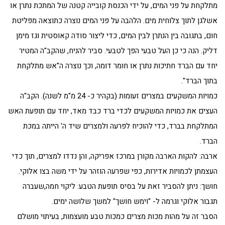
מתלקחת על פני המים, על ידי הכנסת קובייה קטנה של המתכת נתרן או
אשלגן לתוך צלוחית מים. הלהבה על פני המים נוצרה כתוצאה מפליטת
חום, בתגובה בין הנתרן לבין המים, כדי ליצור סודה קאוסטית וגז מימן
דליק. הנה כי כן העל טבעי הפך לטבעי. סביר להניח, שהקב"ה המטיר
יחד עם הברד חתיכות נתרן או חומר דומה, וכך נוצרה ה"אש מתלקחת
בתוך הברד".
כמויות המשקעים במצרים זעומות (בקהיר כ- 24 מ"מ לשנה). הקב"ה
העצים את כמויות המשקעים לכדי ברד כבד מאד, יחד עם תופעת האש
המתלקחת בברד, כדי להוכיח לפרעה ולמצרים שיד ה' הייתה במכת
הברד.
ארבה: להקות הארבה מקורן במרכז אפריקה, והן נדדו למצרים, תוך כדי
העצמתן לכמויות אדירות, כפי שפרעה הוזהר על ידי משה בצו אלוקי.
חושך: ניתן להסביר זאת על בסיס תופעת הטבע: ליקוי חמה,שעברה
תגבור אלוקי וגרמה ל- "וימש חושך" למשך שלושה ימים.
הסבר זה על מהות מכות מצרים כמכות טבע מועצמות, בעיתוי מושלם