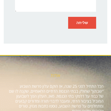
אודות
הכל התחיל לפני 25 שנה, אז הוקם עלון פרשת השבוע
"שבתון" שחולק בבתי הכנסת הדתיים הלאומיים, שקנה לו שם
של כבוד על דלפקי בתי הכנסת. מאז, העלון הפך לשבועון
המוביל בציבור הדתי, ומעבר לדברי תורה ומדורים קבועים
ומתחלפים על פרשת השבוע, נוספו כתבות מגזין, טורים