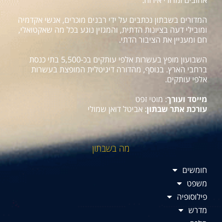
אהובים ומדורי אירוח.
המדורים בשבתון נכתבים על ידי רבנים מוכרים, אנשי אקדמיה
ומובילי דעה בציונות הדתית, והמגזין נוגע בכל מה שאקטואלי,
חם ומעניין את הציבור הדתי.
השבועון מופץ בעשרות אלפי עותקים בכ-5,500 בתי כנסת
ברחבי הארץ. בנוסף, מהדורה דיגיטלית המופצת בעשרות
אלפי עותקים.
מייסד ועורך
: מוטי זפט
עורכת אתר שבתון
: אביטל דואן שמולי
מה בשבתון
חומשים
משפט
פילוסופיה
מדרש