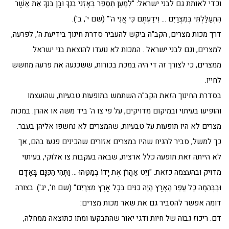
וכדי לאותת גם לבני ישראל: "לְמַעַן תְּסַפֵּר בְּאָזְנֵי בִנְךָ וּבֶן בִּנְךָ אֵת אֲשֶׁר
הִתְעַלַּלְתִּי בְּמִצְרַיִם … וִידַעְתֶּם כִּי אֲנִי ה'" (שם י', ב').
דרך מכות מצרים, הקב"ה ביקש להעביר סדרת חינוך בידיעת ה', לפרעה,
למצרים, וגם לבני ישראל . המכות לא נועדו להוצאת בני ישראל
ממצרים, כי לצורך זה די היה במכת בכורות, ששכנעה את פרעה מחשש
לחייו.
בסדרת החינוך הזאת הקב"ה השתמש בתופעות טבעיות, שהועצמו
והופיעו בעיתוי ובמיקום מדויקים, על פי צו ה' ביד משה או אהרן. במכות
מצרים לא היו תופעות על טבעיות, שהמצרים לא נחשפו אליהן בעבר.
כך למשל, סביר להניח שהיו במצרים אזורים שהכינים פגעו בהם, אך
לא הייתה זאת תופעה כלל ארצית, שבאה בעקבות צו אלוקי, בעיתוי
מדויק ובהעצמה כזאת: "וַיֵּט אַהֲרֹן אֶת יָדוֹ בְמַטֵּהוּ … וַתְּהִי הַכִּנָּם בָּאָדָם
וּבַבְּהֵמָה כָּל עֲפַר הָאָרֶץ הָיָה כִנִּים בְּכָל אֶרֶץ מִצְרָיִם" (שם ח', יג'). בצורה
דומה אפשר להסביר גם את שאר מכות מצרים:
דם: ריכוז גבוה של חיות ודגי יאור שהתבקעו ומתו כתוצאה ממחלה,