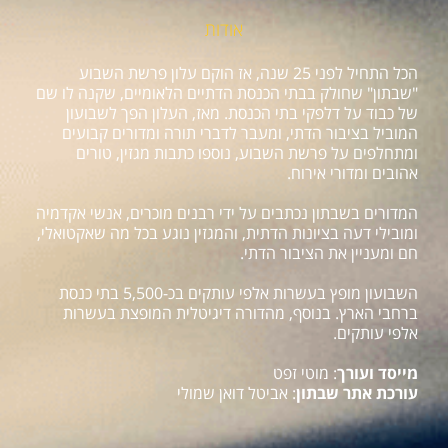
אודות
הכל התחיל לפני 25 שנה, אז הוקם עלון פרשת השבוע
"שבתון" שחולק בבתי הכנסת הדתיים הלאומיים, שקנה לו שם
של כבוד על דלפקי בתי הכנסת. מאז, העלון הפך לשבועון
המוביל בציבור הדתי, ומעבר לדברי תורה ומדורים קבועים
ומתחלפים על פרשת השבוע, נוספו כתבות מגזין, טורים
אהובים ומדורי אירוח.
המדורים בשבתון נכתבים על ידי רבנים מוכרים, אנשי אקדמיה
ומובילי דעה בציונות הדתית, והמגזין נוגע בכל מה שאקטואלי,
חם ומעניין את הציבור הדתי.
השבועון מופץ בעשרות אלפי עותקים בכ-5,500 בתי כנסת
ברחבי הארץ. בנוסף, מהדורה דיגיטלית המופצת בעשרות
אלפי עותקים.
מייסד ועורך
: מוטי זפט
עורכת אתר שבתון
: אביטל דואן שמולי