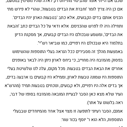
שכם אם הייתי אומר שהביטוי מתייחס רק לאלה שהיו משימין במסעם,
אם כן היה צריך לומר 'וחברת את הבדים בטבעות', שהרי לא פירש מתי
הכניס אותם בדים הקבועים, אלא כתב 'בטבעות הארון יהיו הבדים'.
ותחילה היה לו לפרש שהכניסם. אלא ודאי על כל הבדים כתב 'והבאת
את הבדים', ומשמע שבכולם היו הבדים קבועים, אך מסקנת הדיון
בתלמוד היא שבכולם היו רפויים, כמו שביאר רש"י".
באמצעות מהלך זה מסבירים ככל הנראה בעלי התוספות שהשימוש
בפסוק מהמזבח היה מחוייב, כי ביחס לארון ניתן היה לבאר באופנים
אחרים את הבאת הבדים בטבעות. מכל מקום, עלה לנו שלשיטת בעלי
התוספות היו שמונה טבעות לארון, וממילא היו קבועים בו ארבעה בדים,
אך בדים אלה היו רפויים, ולא קבועים, ונוכחים בטבעות תמיד (מהרש"א
העיר שלא מצא כאן הסבר לבעיית המובאה מהמזבח בסופו של דבר,
ראה בלשונו על אתר).
אמנם, הסבר רעיוני לתופעה זו מצוי אצל אחד מהמיוחדים שבבעלי
התוספות, הלא הוא ר' יוסף בכור שור: