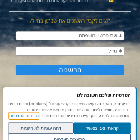
moti@shabaton1.co.il liat@shabaton1.co.il
רוצים לקבל ראשונים את שבתון במייל?
הפרטיות שלכם חשובה לנו
לידיעתכם, באתר זה נעשה שימוש ב"קבצי עוגיות" (cookies) וכלים דומים
כדי לספק חוויית גלישה טובה יותר, תוכן מותאם אישית וניתוחים
תנאי שימוש ומדיניות פרטיות
מדיניות הפרטיות
סטטיסטיים. למידע נוסף עיינו במדיניות הפרטיות שלנו.
פנו אלינו
קראתי ואני מאשר
דחה עוגיות לא חיוניות
הצהרת נגישות
גלילה
התאמת העדפות