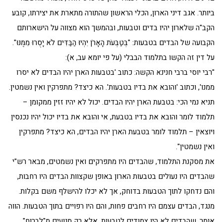
ביותר. אגב דיני הארון, הכלי הראשון שהתורה מתארת את יצירתו, קובע
הקב"ה שלארון יהיו בדים וטבעות, ובהמשך הוא מצווה על הישארותם
הקבועה של הבדים בטבעות: "בְּטַבְּעֹת הָאָרֹן יִהְיוּ הַבַּדִּים לֹא יָסֻרוּ מִמֶּנּוּ".
על דין זה הקשו בתלמוד הבבלי (על פי יומא עב, א):
"רבי יוסי ברבי חנינא הקשה: כתוב 'בטבעות הארן יהיו הבדים לא יסרו
ממנו', וכתוב 'והובא את בדיו בטבעות'. הא כיצד? מתפרקין ואין נשמטין.
תניא נמי הכי: בטבעת הארן יהיו הבדים. יכול לא יהיו זזין ממקומן –
תלמוד לומר והובא את בדיו בטבעת, אי והובא את בדיו יכול יהיו נכנסין
ויוצאין – תלמוד לומר בטבעת הארן יהיו הבדים, הא כיצד? מתפרקין
ואין נשמטין".
את מסקנת התלמוד, שהבדים היו מתפרקים ואין נשמטים, מבאר רש"י
שהבדים היו נעולים בטבעות הארון באופן שקצוות הבדים היו רחבות,
והם נדחקו לתוך הטבעות בדוחק, אך לא יכלו להישלף משם בקלות.
מנגד, הבדים עצמם היו רחבים פחות, והם היו רפויים בתוך הטבעות. הווה
אומר, שהבדים לא היו צמודים לטבעות, אלא רק מנועים מ"לברוח"