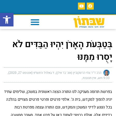
פתח סרגל
בְּטַבְּעֹת הָאָרֹן יִהְיוּ הַבַּדִּים לֹא
יָסֻרוּ מִמֶּנּוּ
הרב ד"ר צחי הרשקוביץ (אונ' בר אילן)
ז׳ באלול ה׳תש״פ (אוגוסט 27, 2020)
9:33 am
אין תגובות
בפרשת תרומה מעניקה לנו התורה הצצה ראשונית במשכן, שלימים עתיד
יהיה להפוך למקדש, בית ה'. אלפי פרטים ופרטי פרטים מצויים בהלכה
בכל הנוגע לדיני המשכן והמקדש, וגם התורה עצמה מפרטת רבות
בדינים אלה, אולם ברצוני לעמוד כאן על פרט אחד, מעורר מחשבה