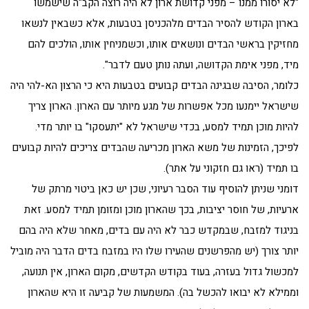
"לא יסורו ממנו – מפני קדושת ארון לא היה רוצה הקב"ה שישמשו
בארון הקודש להסיר הבדים מלהכניסן בטבעות, אלא כשבאין לנשאו
מחזיקין בראשי הבדים ונושאים אותו, וכשמניחין אותו, הולכים להם
מיד, מפני אימת הקדושה, ועתה נותן טעם לדבר".
כלומר, הסיבה שבגינה הבדים קבועים בטבעות היא כי הרצון הא-להי היה
שישראל יימנעו מכל אפשרות של מגע מיותר עם הארון. הארון צריך
להיות מוכן תמיד למסע, בכדי שישראל לא "יתעסקו" בו יותר מדי.
לפיכך, הזמינות של משא הארון מכריעה שהבדים צריכים להיות קבועים
בו תמיד (ראו גם חזקוני על אתר).
דומני שניתן להוסיף עוד הסבר רעיוני, שכן יש כאן ביטוי מרתק של
ארעיות, של חוסר יציבות, בכך שהארון מוכן ומזומן תמיד למסע. זאת
בניגוד למזבח, שבמקדש כבר לא היה עם בדים, מאחר שלא היה בהם
יותר צורך (יש מהפרשנים שהעירו שלו היו במזבח בדים הדבר היה מוביל
למכשול גדול בעזרה, בעוד בקודש הקדשים, מקום הארון, אין תנועה,
וממילא לא יבואו להכשל בה). המשמעות של קביעה זו היא שהארון