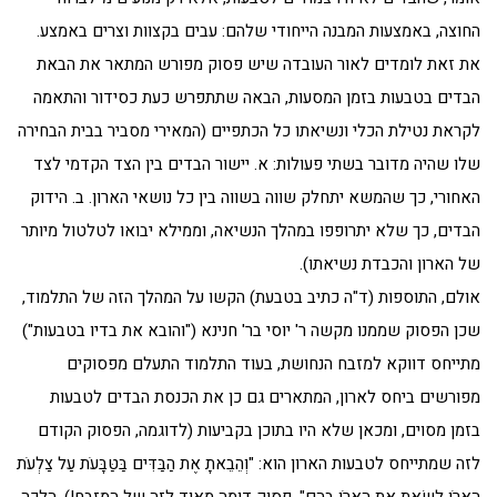
החוצה, באמצעות המבנה הייחודי שלהם: עבים בקצוות וצרים באמצע.
את זאת לומדים לאור העובדה שיש פסוק מפורש המתאר את הבאת
הבדים בטבעות בזמן המסעות, הבאה שתתפרש כעת כסידור והתאמה
לקראת נטילת הכלי ונשיאתו כל הכתפיים (המאירי מסביר בבית הבחירה
שלו שהיה מדובר בשתי פעולות: א. יישור הבדים בין הצד הקדמי לצד
האחורי, כך שהמשא יתחלק שווה בשווה בין כל נושאי הארון. ב. הידוק
הבדים, כך שלא יתרופפו במהלך הנשיאה, וממילא יבואו לטלטול מיותר
של הארון והכבדת נשיאתו).
אולם, התוספות (ד"ה כתיב בטבעת) הקשו על המהלך הזה של התלמוד,
שכן הפסוק שממנו מקשה ר' יוסי בר' חנינא ("והובא את בדיו בטבעות")
מתייחס דווקא למזבח הנחושת, בעוד התלמוד התעלם מפסוקים
מפורשים ביחס לארון, המתארים גם כן את הכנסת הבדים לטבעות
בזמן מסוים, ומכאן שלא היו בתוכן בקביעות (לדוגמה, הפסוק הקודם
לזה שמתייחס לטבעות הארון הוא: "וְהֵבֵאתָ אֶת הַבַּדִּים בַּטַּבָּעֹת עַל צַלְעֹת