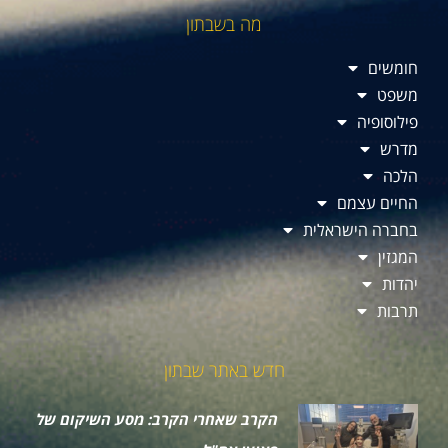
מה בשבתון
חומשים
משפט
פילוסופיה
מדרש
הלכה
החיים עצמם
בחברה הישראלית
המגזין
יהדות
תרבות
חדש באתר שבתון
הקרב שאחרי הקרב: מסע השיקום של