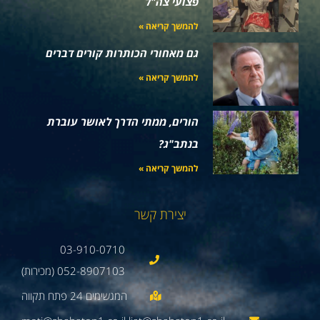
פצועי צה"ל
להמשך קריאה »
גם מאחורי הכותרות קורים דברים
להמשך קריאה »
הורים, ממתי הדרך לאושר עוברת
בנתב"ג?
להמשך קריאה »
יצירת קשר
03-910-0710
052-8907103 (מכירות)