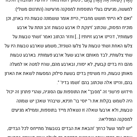
הָאָרֹן לָשֵׂאת אֶת הָאָרֹן בָּהֶם", פסוק דומה מאוד לזה של המזבח!). הלכה
למעשה, מגיעים בעלי התוספות למסקנה מרעישה (התרגום משלי):
"ואם לא הייתי חושש מחבריי, היית אומר ששמונה טבעות היו בארון, וכן
מוכיח הפסוק, שכתוב 'ויצקת לו ארבע טבעות זהב ונתת על ארבע
פעמותיו', דהיינו ארבע זויותיו […] וחזר הכתוב ואמר 'ושתי טבעות על
צלעו האחת ושתי טבעות על צלעו השנית', משמע שארבע טבעות היו על
שתי צלעותיו, לבד מאותם ארבע שעל ארבע פעמותיו. בארבע טבעות
מהם היו בדים קבועין, לא יסורו, ובארבע מהם, שהיו למטה או למעלה
מאותן טבעות, היו משימין בדים בשעת סילוק המסעות לשאת את הארון
בהם, והיינו אלה שכתוב בהם 'ושמו בדיו' ".
חידוש פרשני זה "מסבך" את התוספות עם הסוגיה, שהרי פתרון זה יכול
היה לשמש בקלות את ר' יוסי בר' חנינא, שיבהיר שאכן יש שמונה
טבעות, ולא ארבע! שאלה זו נשאלת מייד בתוספות, וממילא מגיעים
למסקנה המפליאה:
"יש לומר שעל כרחך 'והבאת את הבדים בטבעות' מתייחס לכל הבדים,