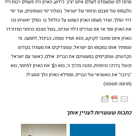
מרמז לנו שמעמדנו לעולם איננו יציב. כידוע, הארון היה פעמים רבות נייר
הלקמוס של מצבם הרוחני של ישראל. בשלהי ימי השופטים, ועד ימי
דוד המלך, נעדר מעמנו הארון כעונש על הזלזול בו. המלך יאשיהו גנז
את הארון ומני אז אנו נעדרים גילוי שכינה, בשל מצבנו הרוחני המדורדר.
הארון איננו מחובר לקרקע, והוא תמיד מצפה, כביכול, לתנועה. מי
שמותיר אותו במקומו הם ישראל, שמצדיקים את מעמדו בקודש
הקדשים, שמקיימים במעשיהם את הברית. אולם, כאשר עם ישראל
נכשל בדרכו הרוחנית, וסטה מדרך ה', הוא ה]ך את הארון למיותר, הוא
"ביזבז" את האשראי של הברית, וממילא הארון הלך ונסע לו.
(תרומה תשסט)
כתבות שעשויות לעניין אותך