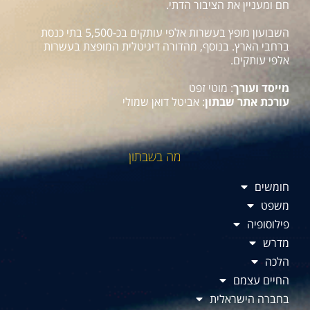
חם ומעניין את הציבור הדתי.
השבועון מופץ בעשרות אלפי עותקים בכ-5,500 בתי כנסת
ברחבי הארץ. בנוסף, מהדורה דיגיטלית המופצת בעשרות
אלפי עותקים.
מייסד ועורך
: מוטי זפט
עורכת אתר שבתון
: אביטל דואן שמולי
מה בשבתון
חומשים
משפט
פילוסופיה
מדרש
הלכה
החיים עצמם
בחברה הישראלית