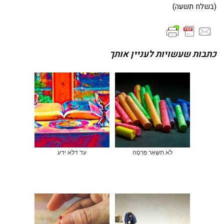
(בשלח תשעה)
כתבות שעשויות לעניין אותך
לֹא תִשָּׁאֵר פַּרְסָה
עד דלא ידע