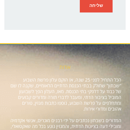
אודות
הכל התחיל לפני 25 שנה, אז הוקם עלון פרשת השבוע
"שבתון" שחולק בבתי הכנסת הדתיים הלאומיים, שקנה לו שם
של כבוד על דלפקי בתי הכנסת. מאז, העלון הפך לשבועון
המוביל בציבור הדתי, ומעבר לדברי תורה ומדורים קבועים
ומתחלפים על פרשת השבוע, נוספו כתבות מגזין, טורים
אהובים ומדורי אירוח.
המדורים בשבתון נכתבים על ידי רבנים מוכרים, אנשי אקדמיה
ומובילי דעה בציונות הדתית, והמגזין נוגע בכל מה שאקטואלי,