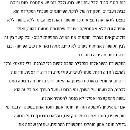
כוח-כסף-כבוד. לכל עיתון יש בוס, ולכל בוס יש אינטרס. סוס ורוכבו
בבית העבדים. תפקידה של להקת העיתונאים ושכירי המקלדת הוא
בעצם לתאר את המציאות כך שתשרת את רצון הבוס. ללא בושה, ללא
אתיקה וגם ללא אסתטיקה יושבים עיתונאים מטעם בהווה, ואולי
פוליטיקאים בעתיד, תוקפים את האויב, מחניפים לבוס- וכל קשר בין זה
לבין תקשורת אמיתית פשוט לא קיים. אתה רואה את שם העיתון- וכבר
יודע בדיוק מה יהיה כתוב בו.
התקשורת הישראלית בהכללה הפכה להיות בלי לגמגם, בלי למצמץ ובלי
להתנצל חד צדדית, מניפולטיבית, פוליטית, רדודה, דורסנית, ורדופת
רייטינג. עיתונאי במערכת העיתון או האתר יודע בדיוק מה מצופה ממנו
לכתוב, מה טעמו של העורך, ומי הבוס שמעל העורך. את כל זה הוא
עושה מהמקפצה ואפילו לא מנסה להסתיר את זה.
אם יש איפיון לתקופה הזו- זה חוסר אמון. חוסר אמון במשטרה ובגורמי
חוק שונים, חוסר אמון בפוליטיקאים, ואליהם מצטרף בקול תרועה
גדולה חוסר אמון מוחלט בתקשורת ההמונים, שמזמן שכחה את