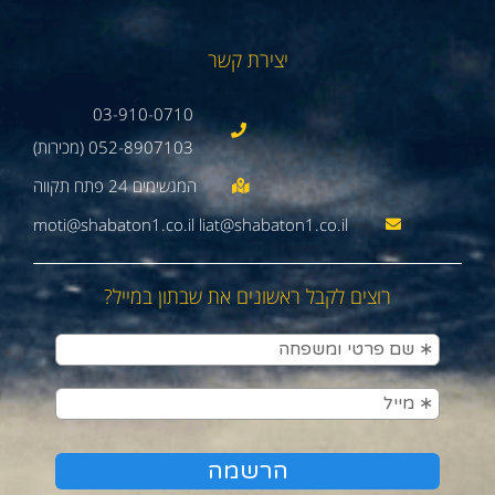
יצירת קשר
03-910-0710
052-8907103 (מכירות)
moti@shabaton1.co.il liat@shabaton1.co.il
רוצים לקבל ראשונים את שבתון במייל?