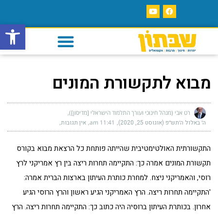
פתח סרגל
מבוא לתקשורת המונים
רט אבי (מנהל חינוכי ועורך התלמוד הישראלי [מדיסון])
ה׳ באלול ה׳תש״פ (אוגוסט 25, 2020)
11:41 am
אין תגובות
התקשורתית האולטימטיבית שהייתה פותחת כל הרצאת מבוא בקורס
תקשורת המונים אמרה כך: התקיימה תחרות ריצה בין רץ אמריקני לרץ
רוסי, והאמריקני ניצח. למחרת כותרת העיתון בארצות הברית אמרה:
'התקיימה תחרות ריצה. הרץ האמריקני הגיע ראשון והרץ הרוסי הגיע
אחרון. בכותרת העיתון ברוסיה היה כתוב כך: התקיימה תחרות ריצה. הרץ