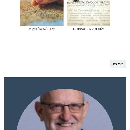
גלות וגאולת הסיפורים
כִּי-תָבֹאוּ אֶל-הָאָרֶץ
אבי רט