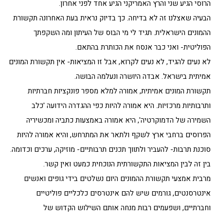
הרוסי הגיע שני והרץ האמריקני הגיע אחד לפני אחרון.
הבעיה שאצלנו זה לא בדיחה. כך בדיוק נראית בעת האחרונה תקשורת
ההמונים הישראלית. תגיד לי מי הבוס של העיתון ומה השקפתך
הפוליטית- ואני כבר אנסח את הכותרת בהתאם.
לא נעים להגיד, לא נעים לקרוא, אבל זו המציאות- אין תקשורת המונים
אמיתית בישראל. אבדה היושרה ונעלמה הבושה.
תקשורת המונים אמיתית, אמורה למלא מספר פונקציות חברתיות
ותרבותיות מרכזיות. היא אמורה להיות כפי ההגדרה הידועה 'כלב
השמירה של הדמוקרטיה', היא אמורה באמצעות כתביה ומכשיריה
הפרוסים ברחבי ארץ לשקף ולתאר את המתרחש, והיא אמורה להיות
סוכנת תרבות- להעביר ולתווך תכנים תרבותיים- מוזיקה, ערכים וכדומה.
בין זה לבין המציאות התקשורתית הנוכחית כמעט ואין קשר.
מרבית אמצעי תקשורת ההמונים היום נשלטים בידי גופים ואנשים
אינטרסנטים, גורמים שיש להם אינטרסים כלכליים פוליטיים
וחברתיים, ושפעמים רבות מנחה אותם השילוש הקדוש של