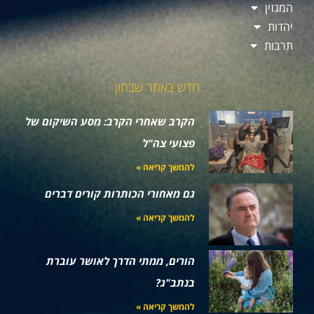
המגזין
יהדות
תרבות
חדש באתר שבתון
הקרב שאחרי הקרב: מסע השיקום של
פצועי צה"ל
להמשך קריאה »
גם מאחורי הכותרות קורים דברים
להמשך קריאה »
הורים, ממתי הדרך לאושר עוברת
בנתב"ג?
להמשך קריאה »