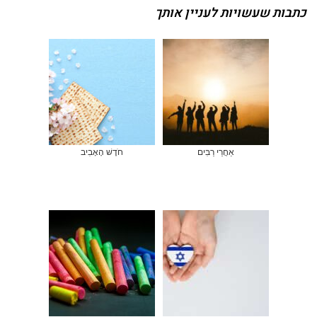
כתבות שעשויות לעניין אותך
אַחֲרֵי רַבִּים
חֹדֶשׁ הָאָבִיב