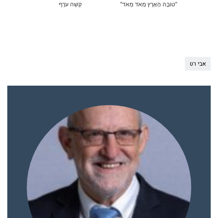
"טוֹבָה הָאָרֶץ מְאֹד מְאֹד"
קְשֵׁה עֹרֶף
אבי רט