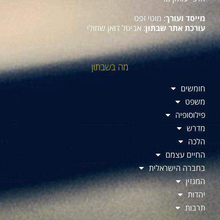
מייסד ועורך
: מוטי זפט
עורכת אתר שבתון
: אביטל דואן שמולי
מה בשבתון
חומשים
משפט
פילוסופיה
מדרש
הלכה
החיים עצמם
בחברה הישראלית
המגזין
יהדות
תרבות