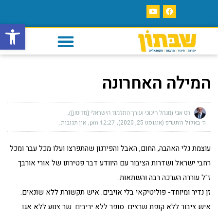
פתח סרגל
המילה האחרונה
רט אבי (מנהל חינוכי ועורך התלמוד הישראלי [מדיסון])
ה׳ באלול ה׳תש״פ (אוגוסט 25, 2020)
12:27 pm
אין תגובות
עוצמת גלי האהבה, החום, האבל והפירגון שהתפרצו ועלו מכל עבר ומכל
רחבי ישראל ושדרות הציבור עם היוודע דבר פטירתו של אורי אורבך
ז"ל עוררה הערכה רבה והשתאות.
זן נדיר ומיוחד- פוליטיקאי בלי אויבים. איש תקשורת ללא שונאים.
איש ציבור ללא קופת שרצים. סופר ללא יריבים. שר צנוע ללא אגו