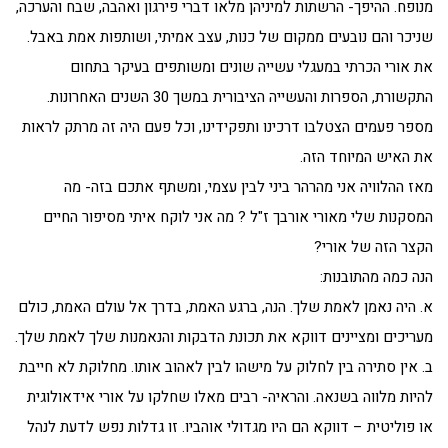
מנופח. ההיפך- הרשתות למיניהן מלאו דברי פירגון ואהבה, שבח והערכה,
שניכר והם נובעים ממקום של כנות, עצב אמיתי, ושותפות אמת באבל.
את אורי הכרתי במעגלי עשייה שונים ומשותפים בעיקר בתחום
התקשורת, הספרות והעשייה הציבורית במשך 30 השנים האחרונות.
מספר פעמים הצטלבו דרכינו ותפקידינו, וכל פעם היה זה מרתק לראות
את האיש המיוחד הזה.
מאז ההלוויה אני מהרהר ביני לבין עצמי, ומשתף אתכם בזה- מה
המסקנות שלי מאורי אורבך ז"ל ? מה אני לוקח איתי מסיפור החיים
הקצר הזה של אורי?
הנה כמה מהתובנות:
א. היה נאמן לאמת שלך. הנה, ברגע האמת, בדרך אל עולם האמת, כולם
מעריכים ומציינים דווקא את תכונת הדבקות והנאמנות שלך לאמת שלך.
ב. אין סתירה בין לחלוק על מישהו לבין לאהוב אותו. מחלוקת לא חייבת
להיות מלווה בשנאה. והראיה- רבים מאלו שחלקו על אורי אידאולוגית
או פוליטית – דווקא הם היו מגדולי אוהביו. זו גדלות נפש לדעת לנהל