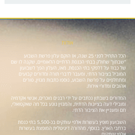
אודות
הכל התחיל לפני 25 שנה, אז הוקם עלון פרשת השבוע
"שבתון" שחולק בבתי הכנסת הדתיים הלאומיים, שקנה לו שם
של כבוד על דלפקי בתי הכנסת. מאז, העלון הפך לשבועון
המוביל בציבור הדתי, ומעבר לדברי תורה ומדורים קבועים
ומתחלפים על פרשת השבוע, נוספו כתבות מגזין, טורים
אהובים ומדורי אירוח.
המדורים בשבתון נכתבים על ידי רבנים מוכרים, אנשי אקדמיה
ומובילי דעה בציונות הדתית, והמגזין נוגע בכל מה שאקטואלי,
חם ומעניין את הציבור הדתי.
השבועון מופץ בעשרות אלפי עותקים בכ-5,500 בתי כנסת
ברחבי הארץ. בנוסף, מהדורה דיגיטלית המופצת בעשרות
אלפי עותקים.