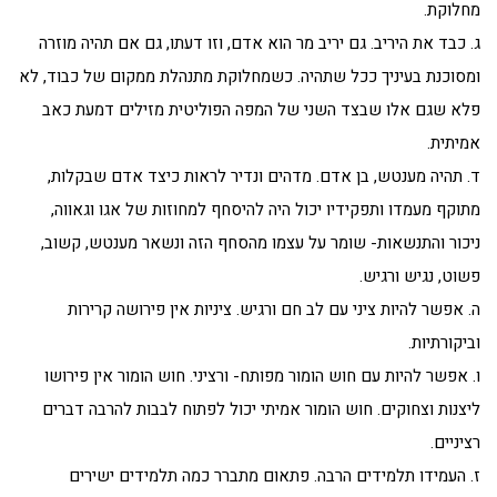
מחלוקת.
ג. כבד את היריב. גם יריב מר הוא אדם, וזו דעתו, גם אם תהיה מוזרה
ומסוכנת בעיניך ככל שתהיה. כשמחלוקת מתנהלת ממקום של כבוד, לא
פלא שגם אלו שבצד השני של המפה הפוליטית מזילים דמעת כאב
אמיתית.
ד. תהיה מענטש, בן אדם. מדהים ונדיר לראות כיצד אדם שבקלות,
מתוקף מעמדו ותפקידיו יכול היה להיסחף למחוזות של אגו וגאווה,
ניכור והתנשאות- שומר על עצמו מהסחף הזה ונשאר מענטש, קשוב,
פשוט, נגיש ורגיש.
ה. אפשר להיות ציני עם לב חם ורגיש. ציניות אין פירושה קרירות
וביקורתיות.
ו. אפשר להיות עם חוש הומור מפותח- ורציני. חוש הומור אין פירושו
ליצנות וצחוקים. חוש הומור אמיתי יכול לפתוח לבבות להרבה דברים
רציניים.
ז. העמידו תלמידים הרבה. פתאום מתברר כמה תלמידים ישירים