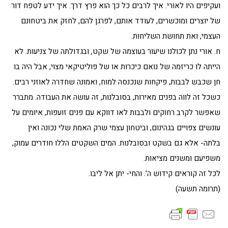
ועקיפים היו לאורי. איך לרבים כל כך הוא פרץ דרך. איך ידע לטפח דור
של יוצרים ומוכשרים, לעודד אותם, לפרגן להם, לחזק את ביטחונם
העצמי, ואת תחושת השליחות.
ח. אורי נתן לכולנו שיעור בעוצמה של שקט, ובגדולתה של צניעות. לא
הייתה לו כריזמה של נואם כיכרות או של פוליטיקאי מצוי, אבל היה בו
חן שכבש לבבות, פיקחות שנכנסה למוח, ואמונה שחדרה לאוזני רבים.
כשכל זה לווה בפנים מאירות, בסובלנות, זה עושה את העבודה. מתברר
שאפשר לקרב רחוקים ולבבות לאו דווקא עם פנים זועפות, איומים על
עונשים צפויים בגהינום, וביטחון עצמי שרק האמת שלי נכונה ואין
בלתה- אלא גם בשקט ובסובלנות. המים השקטים הללו חודרים עמוק,
משפיעם ומשנים מציאות.
לכל זה קוראים קידוש ה'. והחי- יתן אל ליבו.
(תרומה תשעה)