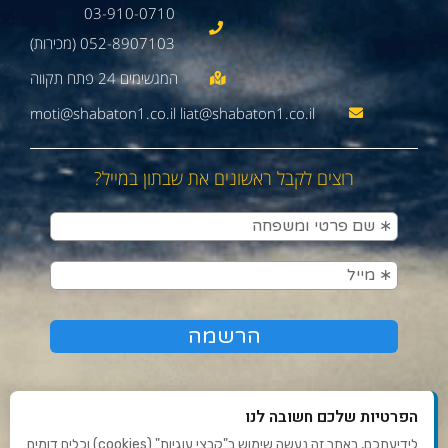
03-910-0710
052-8907103 (מכירות)
moti@shabaton1.co.il liat@shabaton1.co.il
רוצים לקבל ראשונים את שבתון במייל?
הפרטיות שלכם חשובה לנו
לידיעתכם, באתר זה נעשה שימוש ב"קבצי עוגיות" (cookies) וכלים דומים