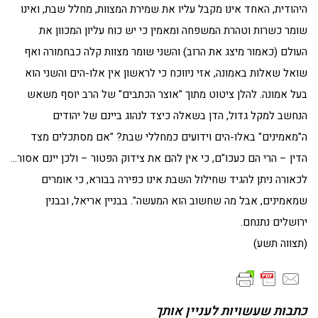
היהודית, האחד אינו מקבל עליו את שמירת המצוות, מחלל שבת, ואינו
שומר כשרות וטהרת המשפחה ומאמין כי יש כוח עליון המכוון את
העולם (כאמור מיצג את הרוב) והשני שומר מצוות קלה כבחמורה ואף
שואל שאלות באמונה, אזי ניווכח כי לראשון אין אלו-הים והשני הוא
בעל אמונה. להלן ציטוט מתוך "אוצר הכתבים" של הרב יוסף משאש
הנחשב למקל גדול, הדן בשאלה כיצד לנהוג ביינם של יהודים
ה"מאמינים" באלו-הים וידועים כמחללי שבת? "אם מסתכלים מצד
הדין – הרי הם כעכו"ם, כי אין להם את צידוק הפטור – ולכן יינם אסור…
לכאורה ניתן להגיד שחילול השבת אינו כפירה בבורא, כי אומרים
שמאמינים, אבל מה שחשוב הוא המעשה". בבניין אריאל, ובבנין
ירושלים נתנחם.
(תצווה תשע)
כתבות שעשויות לעניין אותך