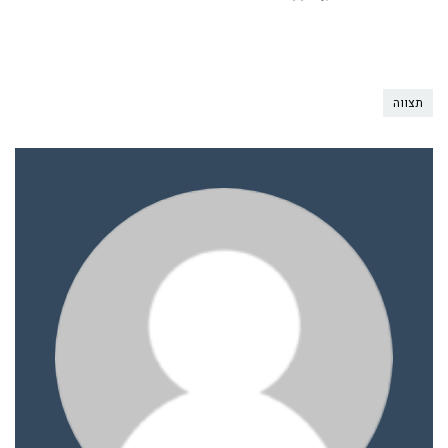
תצווה