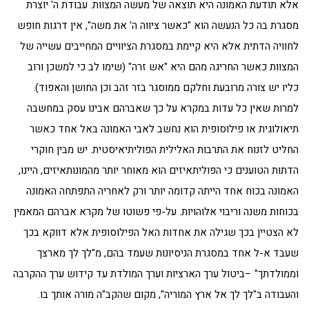
אלא תודעת האמונה היא תוצאה של מעשה המצוות. עבודת ה' יוצרת
מסגרת בה כל הנעשה הוא "כאשר ציווה ה' את משה", אין דרגות חופש
לחוויה הדתית אלא היא קיימת במסגרת הציוויים המחייבים עשייה של
המצוות כאשר החריגה מהם היא "אש זרה" (שימו לב כי למשכן ורוב
כליו יש צורה מרובעת וחלקם ממוסגר בזר זהב וכן החושן והאפוד).
למרות שאין כל עדות במקרא על כך שאברהם אבינו עסק במחשבה
תיאולוגית או פילוסופית הוא נחשב לאבי האמונה באל אחד כאשר
החליט לזנוח את התרבות האלילית הפוליתיאיסטית. יש מבין חוקרי
הדתות הטוענים כי הפוליתאיזים הוא מאוחר יותר מהמונותאיזים, היינו,
האמונה בכוח אחד הייתה קדומה יותר ורק לאחריה התפתחה האמונה
בכוחות משנה וריבוי אלוהויות. על-פי פשוטו של מקרא אברהם המאמין
לא הצטיין בכך שגילה את אחדות האל הפילוסופית אלא דווקא בכך
שעבד א-ל אחד במסגרת הניסיונות שעמד בהם, מ"לך לך מארצך
וממולדתך" –ביטול ערך הארציות וערך המולדת עד קידוש ערך ההקרבה
והעבודה ב"לך לך אל ארץ המוריה", מקום שהקב"ה מורה אותך בו.