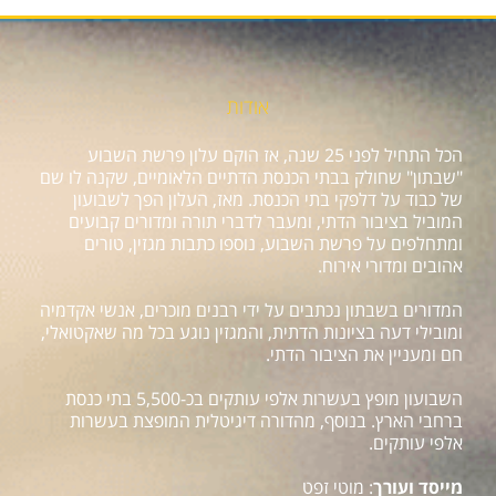
אודות
הכל התחיל לפני 25 שנה, אז הוקם עלון פרשת השבוע
"שבתון" שחולק בבתי הכנסת הדתיים הלאומיים, שקנה לו שם
של כבוד על דלפקי בתי הכנסת. מאז, העלון הפך לשבועון
המוביל בציבור הדתי, ומעבר לדברי תורה ומדורים קבועים
ומתחלפים על פרשת השבוע, נוספו כתבות מגזין, טורים
אהובים ומדורי אירוח.
המדורים בשבתון נכתבים על ידי רבנים מוכרים, אנשי אקדמיה
ומובילי דעה בציונות הדתית, והמגזין נוגע בכל מה שאקטואלי,
חם ומעניין את הציבור הדתי.
השבועון מופץ בעשרות אלפי עותקים בכ-5,500 בתי כנסת
ברחבי הארץ. בנוסף, מהדורה דיגיטלית המופצת בעשרות
אלפי עותקים.
מייסד ועורך
: מוטי זפט