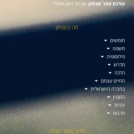
עורכת אתר שבתון
: אביטל דואן שמולי
מה בשבתון
חומשים
משפט
פילוסופיה
מדרש
הלכה
החיים עצמם
בחברה הישראלית
המגזין
יהדות
תרבות
חדש באתר שבתון