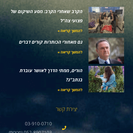
הקרב שאחרי הקרב: מסע השיקום של
פצועי צה"ל
להמשך קריאה »
גם מאחורי הכותרות קורים דברים
להמשך קריאה »
הורים, ממתי הדרך לאושר עוברת
בנתב"ג?
להמשך קריאה »
יצירת קשר
03-910-0710
052-8907103 (מכירות)