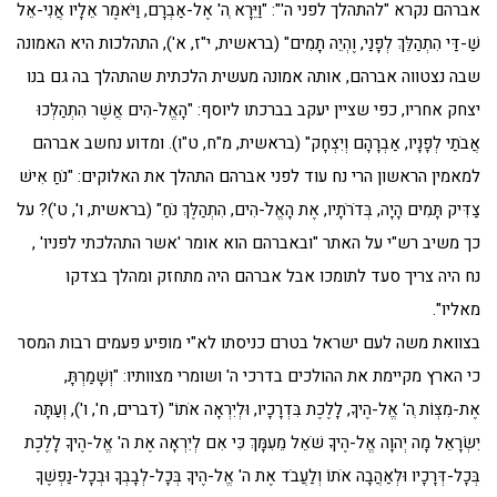
אברהם נקרא "להתהלך לפני ה'": "וַיֵּרָא ְה' אֶל-אַבְרָם, וַיֹּאמֶר אֵלָיו אֲנִי-אֵל
שַׁ-דַּי הִתְהַלֵּךְ לְפָנַי, וֶהְיֵה תָמִים" (בראשית, י"ז, א'), התהלכות היא האמונה
שבה נצטווה אברהם, אותה אמונה מעשית הלכתית שהתהלך בה גם בנו
יצחק אחריו, כפי שציין יעקב בברכתו ליוסף: "הָאֱלֹ-הִים אֲשֶׁר הִתְהַלְּכוּ
אֲבֹתַי לְפָנָיו, אַבְרָהָם וְיִצְחָק" (בראשית, מ"ח, ט"ו). ומדוע נחשב אברהם
למאמין הראשון הרי נח עוד לפני אברהם התהלך את האלוקים: "נֹחַ אִישׁ
צַדִּיק תָּמִים הָיָה, בְּדֹרֹתָיו, אֶת הָאֱלֹ-הִים, הִתְהַלֶּךְ נֹחַ" (בראשית, ו', ט')? על
כך משיב רש"י על האתר "ובאברהם הוא אומר 'אשר התהלכתי לפניו' ,
נח היה צריך סעד לתומכו אבל אברהם היה מתחזק ומהלך בצדקו
מאליו".
בצוואת משה לעם ישראל בטרם כניסתו לא"י מופיע פעמים רבות המסר
כי הארץ מקיימת את ההולכים בדרכי ה' ושומרי מצוותיו: "וְשָׁמַרְתָּ,
אֶת-מִצְו‍ֹת ְה' אֱל-הֶיךָ, לָלֶכֶת בִּדְרָכָיו, וּלְיִרְאָה אֹתוֹ" (דברים, ח', ו'), וְעַתָּה
יִשְׂרָאֵל מָה יְהוָה אֱל-הֶיךָ שֹׁאֵל מֵעִמָּךְ כִּי אִם לְיִרְאָה אֶת ה' אֱל-הֶיךָ לָלֶכֶת
בְּכָל-דְּרָכָיו וּלְאַהֲבָה אֹתוֹ וְלַעֲבֹד אֶת ה' אֱל-הֶיךָ בְּכָל-לְבָבְךָ וּבְכָל-נַפְשֶׁךָ