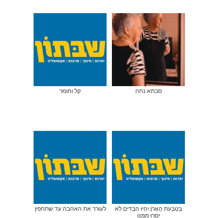
סבתא נחה
קל וחומר
בְּטַבְּעֹת הָאָרֹן יִהְיוּ הַבַּדִּים לֹא
לעורר את האהבה עד שתחפץ
יָסֻרוּ מִמֶּנּוּ