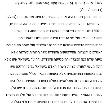
לִשְׁמֹר אֶת מִצְו‍ֹת יְהוָה וְאֶת חֻקֹּתָיו אֲשֶׁר אָנֹכִי מְצַוְּךָ הַיּוֹם לְטוֹב לָךְ.
(דברים, י', י'-י"ג).
היהדות במובן מסוים היא אמונה מעשית הלכתית, אפילוסופית (שוללת
פילוסופיה). הפילוסופיה היהודית בימי הביניים קמה במאה העשירית,
כ-1500 שנה אחרי הפילוסופיה המערבית שהתפתחה ביוון העתיקה.
מחשבת ישראל של ימי הביניים נוצרה מתוך הצורך לעמוד מול
הפילוסופיות הדתיות שמלאו את המרחב הציבורי של אותה תקופה כמו
האסלאם והנצרות. הפילוסופיה היהודית אינה מהותית ליהדות אלא
נספח שלה כמו הקבלה והמיסטיקה היהודית, והחינוך בישראל אינו אלא
חינוך מעשי לתורה ומצוות. מעמד האדם בישראל על פי ההלכה אינו
נבחן באמונתו המחשבתית אלא באמונתו הבאה לכלל מעשה בקבלת
עול תורה ומצוות. רוב אוכלוסיית העולם המערבי מאמינים באלו-הים
ואינם מקבלים עליהם את עבודת ה' כפי שנתגבשה בתורת ישראל,
לעומתם האתיאיסטיים ושומרי תורה ומצוות ומקבלי עול מלכות שמיים
הם מיעוט. אם נעמיד לפנינו שני יהודים ונשפוט אותם ע"פ ההלכה