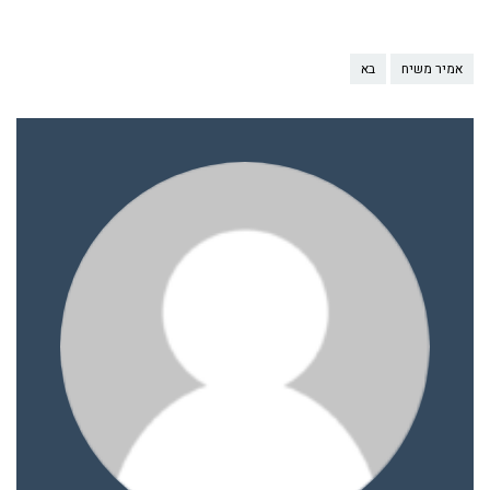
אמיר משיח
בא