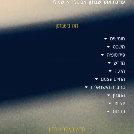
עורכת אתר שבתון
: אביטל דואן שמולי
מה בשבתון
חומשים
משפט
פילוסופיה
מדרש
הלכה
החיים עצמם
בחברה הישראלית
המגזין
יהדות
תרבות
חדש באתר שבתון