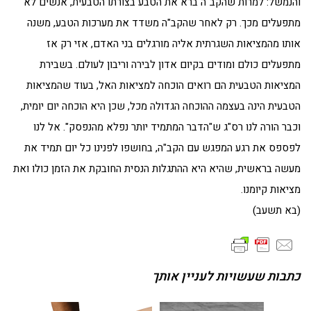
והנמשל: למרות שהקב"ה ברא את הטבע בצורתו הטבעית, אנשים לא
מתפעלים מכך. רק לאחר שהקב"ה משדד את מערכות הטבע, משנה
אותו מהמציאות השגרתית אליה מורגלים בני האדם, אזי רק אז
מתפעלים כולם ומודים בקיום אדון לבירה וריבון לעולם. בשבירת
המציאות הטבעית הם רואים הוכחה למציאות האל, בעוד שהמציאות
הטבעית הינה בעצמה ההוכחה הגדולה מכל, שכן היא הוכחה יום יומית,
וכבר הורה לנו רס"ג ש"הדבר המתמיד יותר נפלא מהנפסק". אל לנו
לפספס את רגע המפגש עם הקב"ה, בחושפו לפנינו כל יום תמיד את
מעשה בראשית, שהיא היא ההתגלות הנסית החובקת את הזמן כולו ואת
מציאות קיומנו.
(בא תשעב)
כתבות שעשויות לעניין אותך