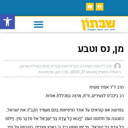
פתח סרגל
מן, נס וטבע
הרב ד"ר אמיר משיח (רב ביכנ"ס לצעירים פ"ת, מרצה במכללת אורות)
ז׳ באלול ה׳תש״פ (אוגוסט 27, 2020)
1:36 pm
אין תגובות
הרב ד"ר אמיר משיח
רב ביכנ"ס לצעירים, פ"ת; מרצה במכללת אורות
בפרשה אנו קוראים על אחד הניסיונות בהם מעמיד הקב"ה את ישראל,
כתגובה על תלונות העם: "וַיָּבֹאוּ כָּל עֲדַת בְּנֵי יִשְׂרָאֵל אֶל מִדְבַּר סִין.. וַיִּלּוֹנוּ
כָּל עֲדַת בְּנֵי יִשְׂרָאֵל.. מִי יִתֵּן מוּתֵנוּ בְיַד ה' בְּאֶרֶץ מִצְרַיִם, בְּשִׁבְתֵּנוּ עַל סִיר