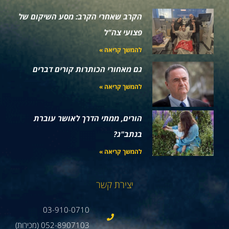
הקרב שאחרי הקרב: מסע השיקום של
פצועי צה"ל
להמשך קריאה »
גם מאחורי הכותרות קורים דברים
להמשך קריאה »
הורים, ממתי הדרך לאושר עוברת
בנתב"ג?
להמשך קריאה »
יצירת קשר
03-910-0710
052-8907103 (מכירות)