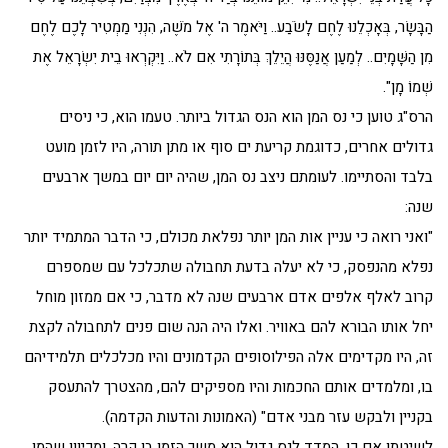
הַבָּשָׂר, בְּאָכְלֵנוּ לֶחֶם לָשֹׂבַע.. וַיֹּאמֶר ה' אֶל מֹשֶׁה, הִנְנִי מַמְטִיר לָכֶם לֶחֶם
מִן הַשָּׁמָיִם.. לְמַעַן אֲנַסֶּנּוּ הֲיֵלֵךְ בְּתוֹרָתִי אִם לֹא.. וַיִּקְרְאוּ בֵית יִשְׂרָאֵל אֶת
שְׁמוֹ מָן".
הרס"ג טוען כי נס המן הוא הנס הגדול ביותר. טעמו הוא, כי ניסים
גדולים אחרים, כדוגמת קריעת ים סוף או מתן תורה, היו לזמן מועט
בלבד והסתיימו. לעומתם ניצב נס המן, שהיה יום יום במשך ארבעים
שנה:
"ואני רואה כי עניין אות המן יותר נפלאת מכולם, כי הדבר המתמיד יותר
נפלא מהנפסק, כי לא יעלה בדעת תחבולה שתכלכל עם שמספרם
קרוב לאלף אלפים אדם ארבעים שנה לא מדבר, כי אם ממזון מוחל
יחל אותו הבורא להם באוויר. ואלו היה הנה שום פנים לתחבולה לקצת
זה, היו מקדימים אלה הפילוסופים הקדמונים והיו מכלכלים תלמידיהם
בו, ומלמדים אותם החכמות והיו מספיקים להם, מהצטרך להתעסק
בקניין ולבקש עזר מבני אדם" (האמונות והדעות הקדמה).
לשיטתו אם כן, המדד לנס גדול הוא משך הזמן בו קרה, ומכיוון שהמן