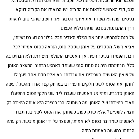
הטבע הוא ההתגלות העליונה של הקב"ה, והוא הנס הגדול. הטבע הוא
הנס, קרי האמצעי לראות את הקב"ה. יש הרואים את הקב"ה דווקא
בניסים, עת הוא משדד את איתני הטבע, ואני חושב שהכי טוב לראותו
דרך ההתבוננות בטבע, שזהו גילויו העצום.
על מנת להמחיש יותר את הגילוי האדיר מכל, גילוי הטבע בטבעיותו,
אביא משל: מספרים על אומן שפסל סוס, הנראה כסוס אמיתי לכל
דבר, והעמידו בכיכר העיר. אך האנשים התעלמו מיצירתו, ולא הבחינו בה
כלל. מבחינתם היה זה סתם סוס שעומד באמצע הרחוב. התעצב האומן
על שאין האנשים מעריכים את עבודתו. בא אליו חכם אחד ויעץ לו :
"חתוך את הסוס לשני חלקים והעמידם במרחק קצר אחד מהשני". עשה
האומן כדבריו, ומיני אז האנשים שעברו ליד שני חלקי הסוס התפעלו
מאוד מיצירתו של האומן. מה השתנה? הרי היצירה היא אותה היצירה רק
חצויה לשניים? אלא שרק כעת, כשחתך את הסוס לשניים, התברר
לאנשים שמדובר בסוס לא אמיתי, שנוצר על ידי אומן מוכשר. רק עתה
הבחינו במעשה האמנות היפה.