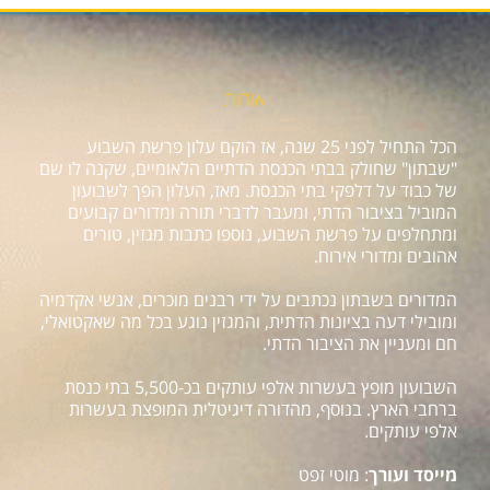
אודות
הכל התחיל לפני 25 שנה, אז הוקם עלון פרשת השבוע
"שבתון" שחולק בבתי הכנסת הדתיים הלאומיים, שקנה לו שם
של כבוד על דלפקי בתי הכנסת. מאז, העלון הפך לשבועון
המוביל בציבור הדתי, ומעבר לדברי תורה ומדורים קבועים
ומתחלפים על פרשת השבוע, נוספו כתבות מגזין, טורים
אהובים ומדורי אירוח.
המדורים בשבתון נכתבים על ידי רבנים מוכרים, אנשי אקדמיה
ומובילי דעה בציונות הדתית, והמגזין נוגע בכל מה שאקטואלי,
חם ומעניין את הציבור הדתי.
השבועון מופץ בעשרות אלפי עותקים בכ-5,500 בתי כנסת
ברחבי הארץ. בנוסף, מהדורה דיגיטלית המופצת בעשרות
אלפי עותקים.
מייסד ועורך
: מוטי זפט