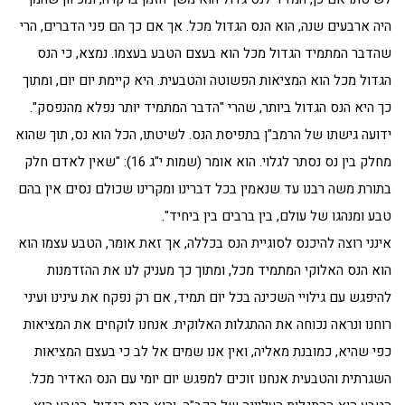
היה ארבעים שנה, הוא הנס הגדול מכל. אך אם כך הם פני הדברים, הרי
שהדבר המתמיד הגדול מכל הוא בעצם הטבע בעצמו. נמצא, כי הנס
הגדול מכל הוא המציאות הפשוטה והטבעית. היא קיימת יום יום, ומתוך
כך היא הנס הגדול ביותר, שהרי "הדבר המתמיד יותר נפלא מהנפסק".
ידועה גישתו של הרמב"ן בתפיסת הנס. לשיטתו, הכל הוא נס, תוך שהוא
מחלק בין נס נסתר לגלוי. הוא אומר (שמות י"ג 16): "שאין לאדם חלק
בתורת משה רבנו עד שנאמין בכל דברינו ומקרינו שכולם נסים אין בהם
טבע ומנהגו של עולם, בין ברבים בין ביחיד".
אינני רוצה להיכנס לסוגיית הנס בכללה, אך זאת אומר, הטבע עצמו הוא
הוא הנס האלוקי המתמיד מכל, ומתוך כך מעניק לנו את ההזדמנות
להיפגש עם גילויי השכינה בכל יום תמיד, אם רק נפקח את עינינו ועיני
רוחנו ונראה נכוחה את ההתגלות האלוקית. אנחנו לוקחים את המציאות
כפי שהיא, כמובנת מאליה, ואין אנו שמים אל לב כי בעצם המציאות
השגרתית והטבעית אנחנו זוכים למפגש יום יומי עם הנס האדיר מכל.