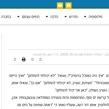
פילוסופיה
מדרש
הלכה
החיים עצמם
בחברה ה
ט)
י׳ באלול ה׳תש״פ (אוגוסט 30, 2020)
1:12 pm
אין תגובות
"איך היה האוכל ברוסיה"?, נשאל. "לא יכולתי להתלונן". "ואיך הייתה
שכורת?". "מצוינת, השיב, לא יכולתי להתלונן". "אם כך", שאלו אותו,
השיב העולה, "כאן אני יכול להתלונן".
ריעת ים סוף, התרוממות הרוח והשירה המופלאה שבעקבותיו. אכן,
לוטין. אותו דור דעה, שעליו נאמר כי "ראתה שפחה על הים מה