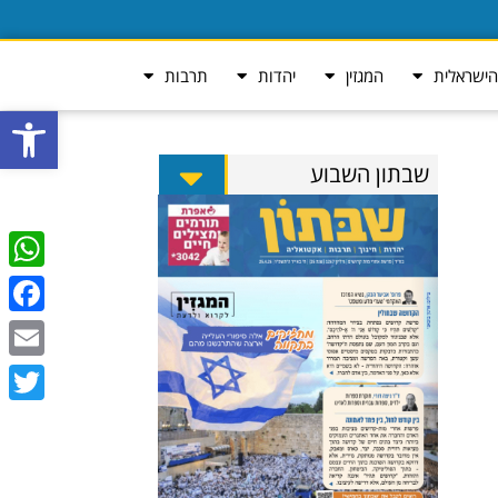
ישראלית
המגזין
יהדות
תרבות
פתח סרגל
שבתון השבוע
tsApp
ebook
Email
Twitter