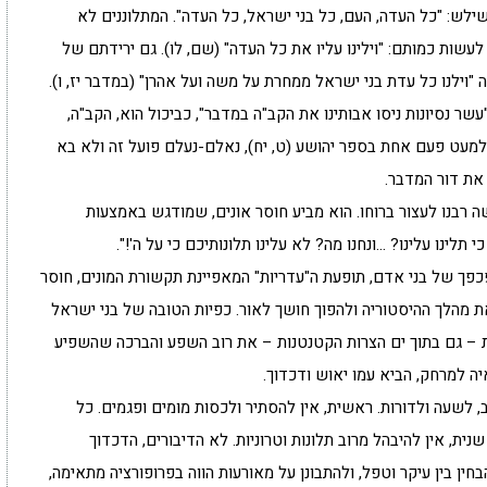
שילש: "כל העדה, העם, כל בני ישראל, כל העדה". המתלוננים לא
ות כמותם: "וילינו עליו את כל העדה" (שם, לו). גם ירידתם של
"וילנו כל עדת בני ישראל ממחרת על משה ועל אהרן" (במדבר יז, ו).
שר נסיונות ניסו אבותינו את הקב"ה במדבר", כביכול הוא, הקב"ה,
למעט פעם אחת בספר יהושע (ט, יח), נאלם-נעלם פועל זה ולא בא
 את דור המדבר.
ה רבנו לעצור ברוחו. הוא מביע חוסר אונים, שמודגש באמצעות
תלינו עלינו? …ונחנו מה? לא עלינו תלונותיכם כי על ה'!".
פך של בני אדם, תופעת ה"עדריות" המאפיינת תקשורת המונים, חוסר
את מהלך ההיסטוריה ולהפוך חושך לאור. כפיות הטובה של בני ישראל
ות – גם בתוך ים הצרות הקטנטנות – את רוב השפע והברכה שהשפיע
ה למרחק, הביא עמו יאוש ודכדוך.
לשעה ולדורות. ראשית, אין להסתיר ולכסות מומים ופגמים. כל
ית, אין להיבהל מרוב תלונות וטרוניות. לא הדיבורים, הדכדוך
ין בין עיקר וטפל, ולהתבונן על מאורעות הווה בפרופורציה מתאימה,