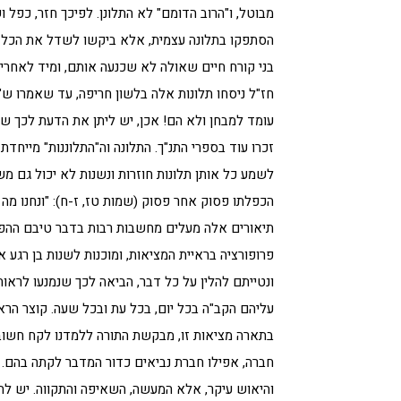
מבוטל, ו"הרוב הדומם" לא התלונן. לפיכך חזר, כפל ו
הסתפקו בתלונה עצמית, אלא ביקשו לשדל את הכל לעש
בני קורח חיים שאולה לא שכנעה אותם, ומיד לאחריה 
חז"ל ניסחו תלונות אלה בלשון חריפה, עד שאמרו ש"ע
עומד למבחן ולא הם! אכן, יש ליתן את הדעת לכך ש
זכרו עוד בספרי התנ"ך. התלונה וה"התלוננות" מייחדת
לשמע כל אותן תלונות חוזרות ונשנות לא יכול גם מש
הכפלתו פסוק אחר פסוק (שמות טז, ז-ח): "ונחנו מה כי 
תיאורים אלה מעלים מחשבות רבות בדבר טיבם ההפכ
פרופורציה בראיית המציאות, ומוכנות לשנות בן רגע 
ונטייתם להלין על כל דבר, הביאה לכך שנמנעו לרא
עליהם הקב"ה בכל יום, בכל עת ובכל שעה. קוצר הראי
בתארה מציאות זו, מבקשת התורה ללמדנו לקח חשוב, 
חברה, אפילו חברת נביאים כדור המדבר לקתה בהם. שנ
והיאוש עיקר, אלא המעשה, השאיפה והתקווה. יש להבח