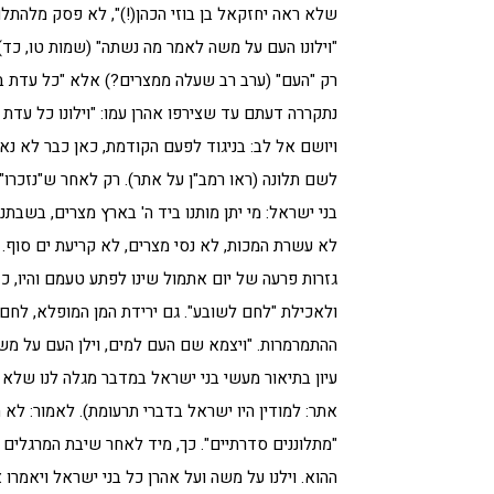
שלא ראה יחזקאל בן בוזי הכהן(!)", לא פסק מלהתלונ
"וילונו העם על משה לאמר מה נשתה" (שמות טו, כד).
רק "העם" (ערב רב שעלה ממצרים?) אלא "כל עדת בנ
נתקררה דעתם עד שצירפו אהרן עמו: "וילונו כל עדת 
ויושם אל לב: בניגוד לפעם הקודמת, כאן כבר לא נאמר
לשם תלונה (ראו רמב"ן על אתר). רק לאחר ש"נזכרו" כ
בני ישראל: מי יתן מותנו ביד ה' בארץ מצרים, בשבתנו
לא עשרת המכות, לא נסי מצרים, לא קריעת ים סוף. פט
גזרות פרעה של יום אתמול שינו לפתע טעמם והיו, כ
ולאכילת "לחם לשובע". גם ירידת המן המופלא, לחם
ההתמרמרות. "ויצמא שם העם למים, וילן העם על משה"
עיון בתיאור מעשי בני ישראל במדבר מגלה לנו שלא
אתר: למודין היו ישראל בדברי תרעומת). לאמור: לא 
"מתלוננים סדרתיים". כך, מיד לאחר שיבת המרגלים (
ההוא. וילנו על משה ועל אהרן כל בני ישראל ויאמר