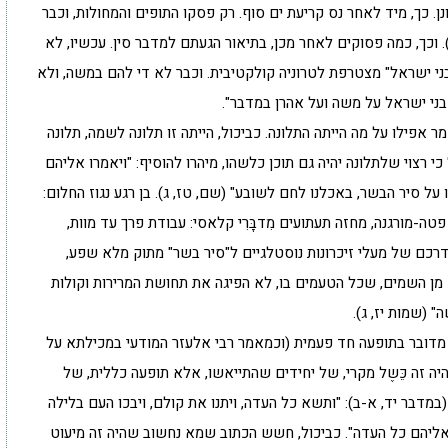
ן. כך, מיד לאחר נס קריעת ים סוף. רק פסקו התופים והמחולות, וכבר
 וכך, כמה פסוקים לאחר מכן, בתיאור הגעתם למדבר סין. עכשיו, לא
י ישראל" מצטרפת לטרוניה קולקטיבית. וכבר לא די להם במשה, ולא
בני ישראל על משה ועל אהרן במדבר".
 אפילו על מה הייתה התלונה. כביכול, הייתה זו תלונה לשמה, תלונה
י רצוי שלתלונה יהיה גם תוכן כלשהו, מיהרו להוסיף: "ויאמרו אליהם
 על סיר הבשר, באכלנו לחם לשובע" (שם, טז, ג). בן רגע נגוז החלום:
ה-מורגנה, מחזה תעתועים מִדבָּרִי קלאסי: עבודת פרך עד מוות,
דרכם של מעלי זיכרונות נוסטלגיים ל"סיר בשר" מתוק מלא שפע,
 מן השמים, שכל הטעמים בו, לא הפיגה את תחושת המרירות וקולות
 (שמות יז, ג).
 מדובר בתופעה חד פעמית (וכמאמר רבי אלעזר המודעי במכילתא על
היה זה כֵּשֶל מקרי, של יחידים שהתייאשו, אלא תופעה כללית, של
במדבר יד, א-ב): "ותשא כל העדה, ויתנו את קולם, ויבכו העם בלילה
ו אליהם כל העדה". כביכול, חשש הכתוב שמא נחשוב שהיה זה מיעוט