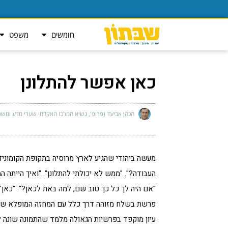
חומשים
משפט
כאן אפשר להתלונן
הכהן אביעד (פרופ', נשיא המרכז האקדמי שערי מדע ומשפ
מעשה ביהודי שהגיע לארץ מרוסיה בתקופת הקומוניזם. 
העבודה?". "ממש לא יכולתי להתלונן". "ואיך הייתה המ
"אם היה לך כל כך טוב שם, למה באת לכאן?". "כאן", 
פרשת בשלח מזוהה דרך כלל עם המחזה המופלא של ק
עיון מוקפד בפרשיות הגאולה מלמד שהתמונה שונה לח