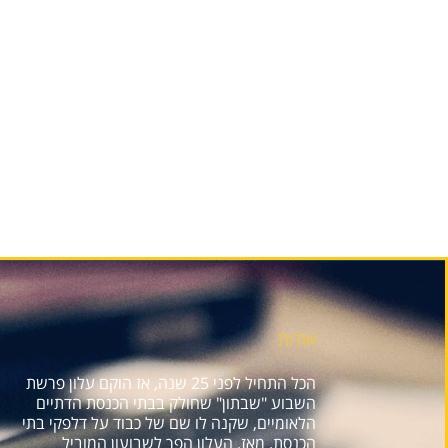
אודות
הכל התחיל לפני 25 שנה, אז הוקם עלון פרשת
השבוע "שבתון" שחולק בבתי הכנסת הדתיים
הלאומיים, שקנה לו שם של כבוד על דלפקי בתי
הכנסת. מאז, העלון הפך לשבועון המוביל