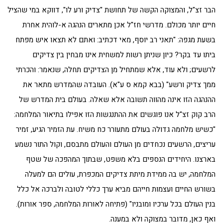
הבר זצ"ל, והמצוקה הקשה של תחושת "צדיק ורע לו", דווקא במי שהציל
חיים יותר מכולם. מדרשי חז"ל אכן מתארים הנהגה א-לוהית אחרת
בשעת מגפה: "תאני רב יוסף, מאי דכתיב: ואתם לא תצאו איש מפתח
ביתו עד בקר? כיון שניתן רשות למשחית אינו מבחין בין צדיקים
לרשעים; ולא עוד, אלא שמתחיל מן הצדיקים תחלה, שנאמר: והכרתי
ממך צדיק ורשע" (בבא קמא ס ע"א). העובדה שהמדרש מתאר את
ההנהגה הזו אינה מהווה תשובה אלא שאלה. בעולם בית המדרש של
הרב קוק זצ"ל אנו פוגשים את ההתנגשות הזו אפילו בתיאור המלחמה:
"כשיש מלחמה גדולה בעולם מתעורר כח משיח. עת הזמיר הגיע, זמיר
עריצים, הרשעים נכחדים מן העולם והעולם מתבסם, וקול התור נשמע
בארצנו. היחידים הנספים בלא משפט, שבתוך המהפכה של שטף
המלחמה, יש בה ממידת מיתת צדיקים המכפרת, עולים הם למעלה
בשורש החיים ועצמות חייהם מביא ערך כללי לטובה ולברכה אל כלל
בנין העולם בכל ערכיו ומובניו" (פתיחה לאורות המלחמה, ספר אורות).
ואף כאן, מדובר במצוקה ולא במענה.