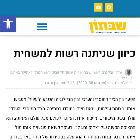
פתח סרגל
כיוון שניתנה רשות למשחית
שרלו יובל (רב, ראש ישיבת אורות שאול תל אביב וראש המרכז לאתיקה בארגון
רבני צהר)
י׳ באלול ה׳תש״פ (אוגוסט 30, 2020)
3:45 pm
אין תגובות
הפער בין הציר המוסרי והערכי ובין הביולוגיה והטבע ה"עיוור" מפגיש
אותנו בצומת עולמות, שאנו חיים בתוכם בסתירה. הצד המוסרי והערכי
עולה בשני מישורים. מישור אחד, המוכר לכולנו מכל עולם האמונה, הוא
המצוקה הקשה של "צדיק ורע לו", בעיקר כשאנו פוגשים אותו מול
איתני הטבע. בצורה ממוקדת הוא עלה בפטירתו של היקר באדם, הרב