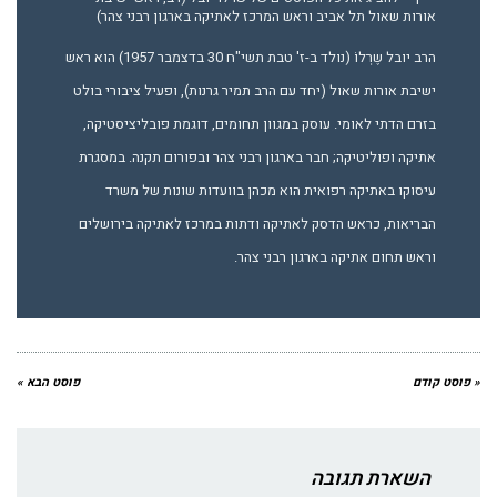
אורות שאול תל אביב וראש המרכז לאתיקה בארגון רבני צהר)
הרב יובל שֶרְלוֹ (נולד ב-ז' טבת תשי"ח 30 בדצמבר 1957) הוא ראש
ישיבת אורות שאול (יחד עם הרב תמיר גרנות), ופעיל ציבורי בולט
בזרם הדתי לאומי. עוסק במגוון תחומים, דוגמת פובליציסטיקה,
אתיקה ופוליטיקה; חבר בארגון רבני צהר ובפורום תקנה. במסגרת
עיסוקו באתיקה רפואית הוא מכהן בוועדות שונות של משרד
הבריאות, כראש הדסק לאתיקה ודתות במרכז לאתיקה בירושלים
וראש תחום אתיקה בארגון רבני צהר.
« פוסט קודם
פוסט הבא »
השארת תגובה