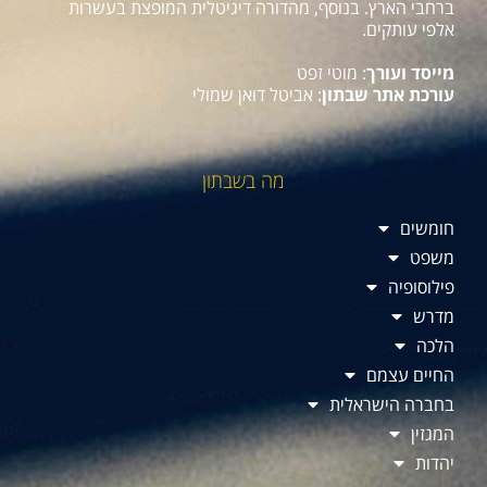
ברחבי הארץ. בנוסף, מהדורה דיגיטלית המופצת בעשרות
אלפי עותקים.
מייסד ועורך
: מוטי זפט
עורכת אתר שבתון
: אביטל דואן שמולי
מה בשבתון
חומשים
משפט
פילוסופיה
מדרש
הלכה
החיים עצמם
בחברה הישראלית
המגזין
יהדות