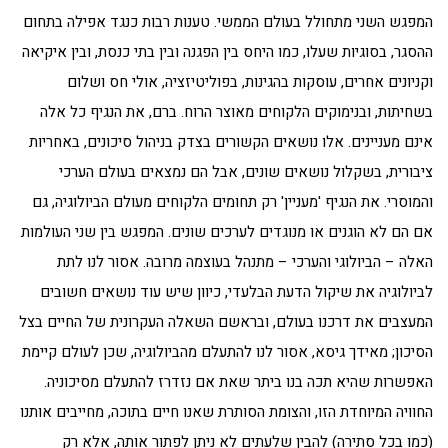
המפגש השני מתחולל בעולם הממשי. טענות רבות כנגד אפילה בתחום
ההסגר, בסוגיות שעלו, כמו היחס בין הפגנה ובין בתי כנסת, ובין איקיאה
וקניונים אחרים, עוסקות בהגינות, בפוליטיזציה, אולי חס ושלום
בשחיתות, ובנימוקים הלקוחים מאוצר הרוח. ברם, את הנגיף כל אלה
אינם מעניינים. אלו נושאים הקשורים בצדק בניהול סיכונים, באחריות
ציבורית, בשקלול נושאים שונים, אבל הם נמצאים בעולם הערכי
והמוסרי. את הנגיף 'מעניין' רק תחומים הלקוחים מעולם הביולוגיה, גם
אם הם לא הוגנים או מנוגדים לערכים שונים. המפגש בין שני העולמות
האלה – הביולוגי והערכי – מתנהל בעוצמה מרובה. אסור לנו לתת
לביולוגיה את שיקול הדעת הבלעדי, כיוון שיש עוד נושאים חשובים
המעצבים את דרכנו בעולם, ובראשם השאלה העקרונית של החיים בצל
הסיכון; מאידך גיסא, אסור לנו להתעלם מהביולוגיה, שכן לעולם קיימת
האפשרות שהיא תכה בנו ביתר שאת אם נזדרז להתעלם מסיכוניה.
החוויה המיוחדת הזו, והצומת הסותרת שאנו חיים בתוכה, מחייבים אותנו
(כמו בכל סתירה) להבין שלעתים לא ניתן לפתור אותה, אלא רק