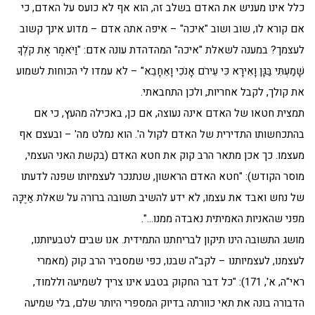
כלל אינו מעניש את האדם בשלב זה, הוא אף לא כועס על האדם, כי
אם קורא לו, שוב ושוב "איכה" – איפה אתה אדם – מדוע אינך קשוב
לעצמך? במענה לשאלת "איכה" המהדהדת עונה אדם: "וַיֹּאמֶר אֶת קֹלְךָ
שָׁמַעְתִּי בַּגָּן וָאִירָא כִּי עֵירֹם אָנֹכִי וָאֵחָבֵא" – לא עמדו לי הכוחות לשמוע
את קולך, לקבל אחריות, ולכן התחבאתי.
תמצית חטאו של האדם אינה נעוצה, אם כן, באכילה מהעץ, כי אם
בהתכחשותו התדירית של האדם לקול ה'. הוא נמלט מה' – ובעצם אף
מעצמו. כך אכן מתאר הרב קוק את חטא האדם (בקשת האני העצמי,
מוסר הקודש): "חטא האדם הראשון, שנתנכר לעצמיותו שפנה לדעתו
של נחש ואבד את עצמו, לא ידע להשיב תשובה ברורה על שאלת אַיֶּכָּה
מפני שהאניות האמיתית נאבדה ממנו…".
מושג התשובה הינו תיקון לבריחתנו התמידית. אנו שבים לטבעיותנו,
לעצמנו, לעצמיותנו – לקב"ה שבנו, כפי שמסביר הרב קוק (מאמרי
ראי"ה, א', 171): "כל דבר החקוק בטבע אינו צריך לשמיעה וללמוד,
הדבורה בונה את תאי כוורתה בדיוק המספרי היותר שלם, בלי שמיעה