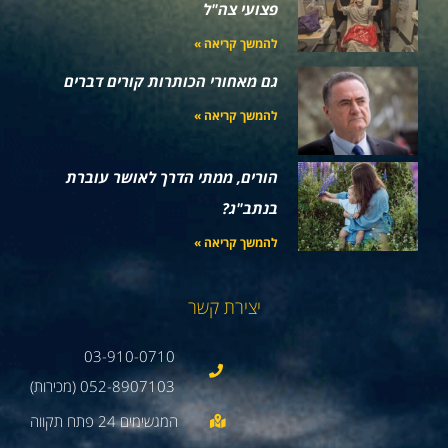
פצועי צה"ל
להמשך קריאה »
גם מאחורי הכותרות קורים דברים
להמשך קריאה »
הורים, ממתי הדרך לאושר עוברת
בנתב"ג?
להמשך קריאה »
יצירת קשר
03-910-0710
052-8907103 (מכירות)