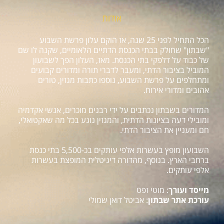
אודות
הכל התחיל לפני 25 שנה, אז הוקם עלון פרשת השבוע
"שבתון" שחולק בבתי הכנסת הדתיים הלאומיים, שקנה לו שם
של כבוד על דלפקי בתי הכנסת. מאז, העלון הפך לשבועון
המוביל בציבור הדתי, ומעבר לדברי תורה ומדורים קבועים
ומתחלפים על פרשת השבוע, נוספו כתבות מגזין, טורים
אהובים ומדורי אירוח.
המדורים בשבתון נכתבים על ידי רבנים מוכרים, אנשי אקדמיה
ומובילי דעה בציונות הדתית, והמגזין נוגע בכל מה שאקטואלי,
חם ומעניין את הציבור הדתי.
השבועון מופץ בעשרות אלפי עותקים בכ-5,500 בתי כנסת
ברחבי הארץ. בנוסף, מהדורה דיגיטלית המופצת בעשרות
אלפי עותקים.
מייסד ועורך
: מוטי זפט
עורכת אתר שבתון
: אביטל דואן שמולי