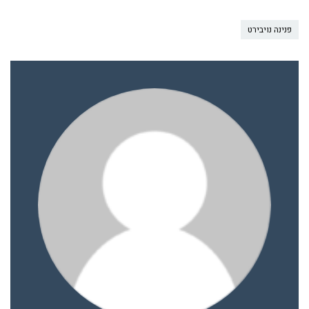
פנינה נויבירט