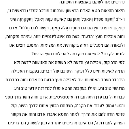
נדרשים אנו לשקם באמצעות התשובה.
תיאור תוצאות חטא האדם הראשון שבכתוב מורכב למדי (בראשית ג',
ו'-ז'): "וַתִּקַּח מִפִּרְיוֹ וַתֹּאכַל וַתִּתֵּן גַּם לְאִישָׁהּ עִמָּהּ וַיֹּאכַל. וַתִּפָּקַחְנָה עֵינֵי
שְׁנֵיהֶם וַיֵּדְעוּ כִּי עֵירֻמִּם הֵם וַיִּתְפְּרוּ עֲלֵה תְאֵנָה, וַיַּעֲשׂוּ לָהֶם חֲגֹרֹת". אדם
וחוה אוכלים מעץ "הדעת", כעת הם אינטליגנטיים יותר, עיניהם נפקחות,
ולכאורה הם מסגלים ראיה ביקורתית את המציאות. האמנם רוצים אנו
לחזור לקדם? למציאות שקדמה לאכילתנו מעץ הדעת?
לפי הרב קוק, אכילת עץ הדעת לא חשפה את האנושות לדעת ולא
תרמה לאיכות חיינו כלל ועיקר. היפוכם של דברים, בעקבות האכילה
הידרדר מעמד האנושות. עד לאכילה מעץ הדעת היו אדם וחוה במדרגת
מרגישי טוב ורע, ואילו בעקבות החטא נפלו למדרגת יודעי טוב ורע.
עבודת ה' בגן עדן היתה עבודה אינטואיטיבית. אדם וחוה חשו צורך גופני
ורגשי עמוק לעבוד את הקב"ה, מצפונם הכווין אותם לדרך הישר, קול
פנימי הורה להם את הדרך. לאחר החטא איבדו אדם וחוה את הקשר
העמוק לעבודת ה', הם אינם מרגישים יותר מה נכון לעשות, הם צריכים