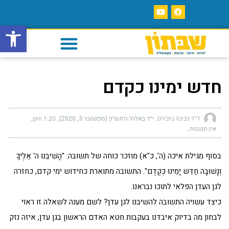
פתח סרגל
חדש ימינו כקדם
ד"ר פנינה נויבירט
י״ד באלול ה׳תש״פ (ספטמבר 3, 2020)
1:20 pm
אין תגובות
בסוף מגילת איכה (ה', כ"א) מוזכר כוחה של תשובה: "הֲשִׁיבֵנוּ ה' אֵלֶיךָ
וְנָשׁוּבָה חַדֵּשׁ יָמֵינוּ כְּקֶדֶם". התשובה מתוארת כחידוש ימי קדם, כחזרה
לגן העדן הפלאי לתוכו נבראנו.
כיצד עשויה התשובה להשיבנו לגן עדן? לשם מענה לשאלה זו ראוי
לבחון מה בדיוק איבדנו בעקבות חטא האדם הראשון בגן עדן, איזה נזק