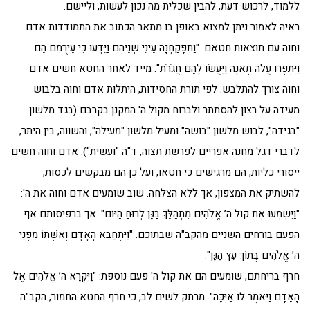
ללמוד, לרכוש דעת, להבין שכלית מה נכון לעשות, וליישם.
ראיה לאמור ניתן למצוא באופן בו מתאר הכתוב את התמודדות אדם
וחוה עם תוצאות חטאם: "וַתִּפָּקַחְנָה עֵינֵי שְׁנֵיהֶם וַיֵּדְעוּ כִּי עֵירֻמִּם הֵם
וַיִּתְפְּרוּ עֲלֵה תְאֵנָה וַיַּעֲשׂוּ לָהֶם חֲגֹרֹת". מייד לאחר החטא חשים אדם
וחוה צורך להתלבש. לפי תורת החסידות, היתלות אדם וחוה בלבוש
מעידה על רצון להסתתר ולברוח מקול ה' המקנן בקרבם (בגד מלשון
"בגידה", לבוש מלשון "בושה" ומעיל מלשון "מעילה", והשווה, בין היתר,
לדברי דגל מחנה אפריים לפרשת תצוה, ד"ה "ועשית"). אדם וחוה חשים
ייסורי כליות, הם מרגישים כי חטאו, ועל כן הם מבקשים לכסות,
להשתיק את המצפון, אך ללא הצלחה. שוב שומעים אדם וחוה את ה':
"וַיִּשְׁמְעוּ אֶת קוֹל ה’ אֱלֹהִים מִתְהַלֵּךְ בַּגָּן לְרוּחַ הַיּוֹם". אך ברפיסותם אף
הפעם בורחים השניים מהקב"ה שבתוכם: "וַיִּתְחַבֵּא הָאָדָם וְאִשְׁתּוֹ מִפְּנֵי
ה’ אֱלֹהִים בְּתוֹךְ עֵץ הַגָּן".
חרף בריחתם, שומעים הם את קול ה' פעם נוספת: "וַיִּקְרָא ה’ אֱלֹהִים אֶל
הָאָדָם וַיֹּאמֶר לוֹ אַיֶּכָּה". מרתק לשים לב, כי חרף החטא החמור, הקב"ה