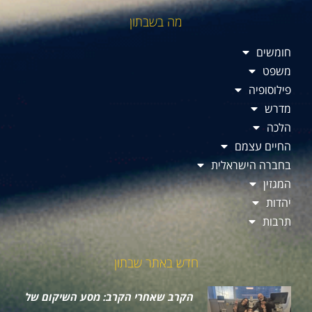
מה בשבתון
חומשים
משפט
פילוסופיה
מדרש
הלכה
החיים עצמם
בחברה הישראלית
המגזין
יהדות
תרבות
חדש באתר שבתון
הקרב שאחרי הקרב: מסע השיקום של