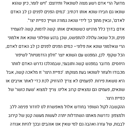
מדוע? הרי אדם רשע מצוה לשונאו? ותירוצם: "ויש לומר, כיון שהוא
שונאו גם חבירו שונא אותו דכתיב: 'כמים הפנים לפנים כן לב האדם
לאדם', ובאין מתוך כך לידי שנאה גמורה ושייך כפיית יצר".
אדם בדרך כלל מרגיש כששונאים אותו. קשה לרמות, קשה להעמיד
פנים, וכל שנאה עלולה להתפשט, שכן ברגע שפלוני שונא את אלמוני
הרי שאלמוני שונא את פלוני– כמים הפנים לפנים כן לב האדם לאדם,
הכל שקוף. לכן, המפגש עם השונא יוצר "חלון הזדמנויות" לשיפור
היחסים. מדובר במפגש קשה ותובעני, שבמהלכו נדרש האדם לוותר
מכבודו ולעזור לשונאו בעת מצוקתו. 'כפיית היצר' זו מלאכה קשה, אבל
היא נושאת פירות. לפעמים לא צריך להרחיק לכת כדי לאתר אויבים או
שונאים, פעמים הם נמצאים קרוב אלינו. צריך למצוא 'שעת כושר' של
כפיית היצר.
ההקשבה לקול השופר בחודש אלול מאפשרת לנו לחדור פנימה ללב
ולמצפון. נדרשת מאתנו השתדלות יתרה לעשות מעשה קטן של קירוב
לבבות, של עזרה ואהבה גם למי שאין אנו אוהבים ובכך להיות אגודה