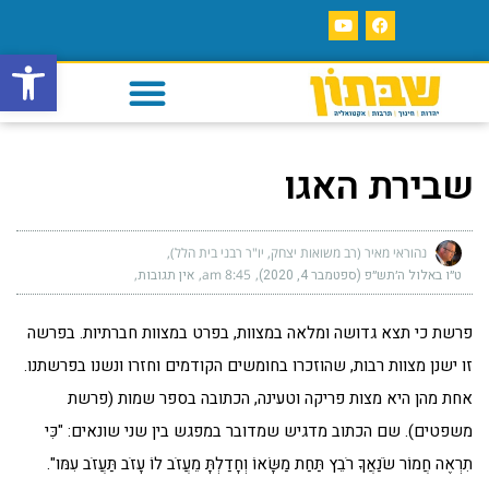
פתח סרגל
שבירת האגו
נהוראי מאיר (רב משואות יצחק, יו"ר רבני בית הלל)
ט״ו באלול ה׳תש״פ (ספטמבר 4, 2020)
8:45 am
אין תגובות
פרשת כי תצא גדושה ומלאה במצוות, בפרט במצוות חברתיות. בפרשה
זו ישנן מצוות רבות, שהוזכרו בחומשים הקודמים וחזרו ונשנו בפרשתנו.
אחת מהן היא מצות פריקה וטעינה, הכתובה בספר שמות (פרשת
משפטים). שם הכתוב מדגיש שמדובר במפגש בין שני שונאים: "כִּי
תִרְאֶה חֲמוֹר שֹׂנַאֲךָ רֹבֵץ תַּחַת מַשָּׂאוֹ וְחָדַלְתָּ מֵעֲזֹב לוֹ עָזֹב תַּעֲזֹב עִמּו".