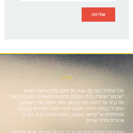
אודות
הכל התחיל לפני 25 שנה, אז הוקם עלון פרשת השבוע
"שבתון" שחולק בבתי הכנסת הדתיים הלאומיים, שקנה לו שם
של כבוד על דלפקי בתי הכנסת. מאז, העלון הפך לשבועון
המוביל בציבור הדתי, ומעבר לדברי תורה ומדורים קבועים
ומתחלפים על פרשת השבוע, נוספו כתבות מגזין, טורים
אהובים ומדורי אירוח.
המדורים בשבתון נכתבים על ידי רבנים מוכרים, אנשי אקדמיה