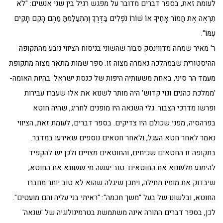
לעומת זאת, בספר דברים מדובר על מפגש רגיל בין שני אנשים: "לֹא
תִרְאֶה אֶת חֲמוֹר אָחִיךָ אוֹ שׁוֹרוֹ נֹפְלִים בַּדֶּרֶךְ וְהִתְעַלַּמְתָּ מֵהֶם הָקֵם תָּקִים
עִמּוֹ".
ר' מאיר שמחה מדווינסק סבור שהשוני בניסוח הציווי נובע מהתקופה
ההיסטורית שבמהלכה נאמרה מצוה זו. ספר שמות מתאר מצוה מתקופת
מעמד הר סיני, באחת משעותיה היפות של כנסת ישראל. בהיות האומה-
'ממלכת כהנים וגוי קדוש' היה מותר לשנוא את אלו שעברו עבירות
ופרשו מדרכי הצבור. גלי השנאה היו מופנים לחריג, שהיה חוטא
בפרהסיה, מפני שכולם היו צדיקים. בספר דברים, לעומת זאת, הציווי
נאמר לאחר חטא העגל, ולאחר חטאים נוספים שאירעו במדבר.
בתקופה זו החטאים שכיחים, והחוטאים מצויים ולכן יש להקפיד
להימנע מלשנוא את החוטאים. טוב יעשה מי ששונא את החוטא,
שיבדוק את מומיו תחילה, ויתכן שיגלה שהוא לא טוב יותר מחברו
החוטא, ובלשונו של בעל "משך חכמה": "ראיתי בני עליה והם מועטים".
לכן, בספר דברים התורה אינה משתמשת בטרמינולוגיה של 'שנאה'