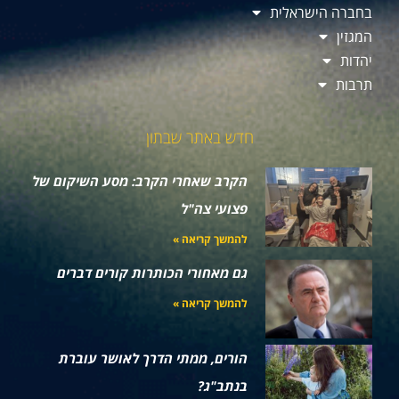
בחברה הישראלית
המגזין
יהדות
תרבות
חדש באתר שבתון
הקרב שאחרי הקרב: מסע השיקום של
פצועי צה"ל
להמשך קריאה »
גם מאחורי הכותרות קורים דברים
להמשך קריאה »
הורים, ממתי הדרך לאושר עוברת
בנתב"ג?