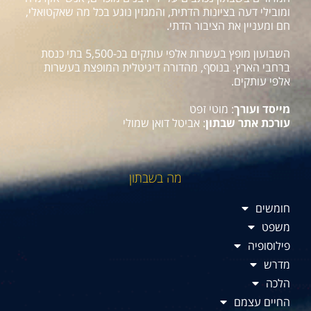
ומובילי דעה בציונות הדתית, והמגזין נוגע בכל מה שאקטואלי,
חם ומעניין את הציבור הדתי.
השבועון מופץ בעשרות אלפי עותקים בכ-5,500 בתי כנסת
ברחבי הארץ. בנוסף, מהדורה דיגיטלית המופצת בעשרות
אלפי עותקים.
מייסד ועורך
: מוטי זפט
עורכת אתר שבתון
: אביטל דואן שמולי
מה בשבתון
חומשים
משפט
פילוסופיה
מדרש
הלכה
החיים עצמם