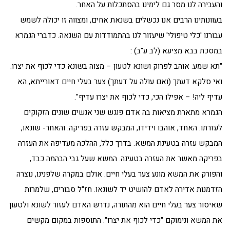
והעבירה לנו מסר גם לימינו בהסתכלות על האחר.
בעוונותינו הרבים אנו נכשלים בשנאת אחים, ומצווה זו יכולה לשמש
עבורנו 'כלי טיפולי' שיעזור לנו בהתמודדות עם השנאה. כדברי הגמרא
במסכת בבא מציעא (לב ע"ב) :
"תא שמע: אוהב לפרוק ושונא לטעון – מצוה בשונא כדי לכוף את יצרו.
ואי סלקא דעתך (ואם עולה על דעתך) צער בעלי חיים דאורייתא, הא
עדיף ליה! – אפילו הכי, כדי לכוף את יצרו עדיף".
הגמרא מתארת מציאות בה אדם פוגש שני אנשים שונים הזקוקים
לעזרתו. האחד, אוהבו וידידו, המבקש עזרה בפריקה. והאחר- שונאו,
המבקש עזרה בטעינת המשא. בדרך כלל, ההלכה מעדיפה את העזרה
בפריקה מאשר את העזרה בטעינה. המשא שעל גבי הבהמה כבד,
והפורק את המשא מונע צער בעלי חיים. אולם במקרה שלפנינו, נוצרה
הזדמנות אדירה לאדם להושיט יד לשונאו. חז"ל סבורים, שלמרות
שאיסור צער בעלי חיים הוא מהתורה, נדרש האדם לעזור לשונא ולטעון
את המשא ונימוקם "כדי לכוף את יצרו". התוספות במקום מקשים