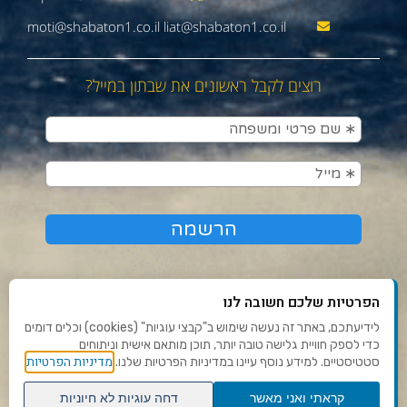
moti@shabaton1.co.il liat@shabaton1.co.il
רוצים לקבל ראשונים את שבתון במייל?
הפרטיות שלכם חשובה לנו
לידיעתכם, באתר זה נעשה שימוש ב"קבצי עוגיות" (cookies) וכלים דומים
כדי לספק חוויית גלישה טובה יותר, תוכן מותאם אישית וניתוחים
תנאי שימוש ומדיניות פרטיות
מדיניות הפרטיות
סטטיסטיים. למידע נוסף עיינו במדיניות הפרטיות שלנו.
פנו אלינו
קראתי ואני מאשר
דחה עוגיות לא חיוניות