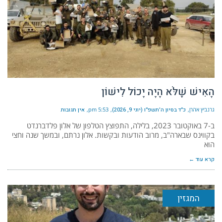
הָאִישׁ שֶׁלֹּא הָיָה יָכוֹל לִישׁוֹן
גרנביץ אהרן
כ״ד בסיון ה׳תשפ״ו (יוני 9, 2026)
5:53 pm
אין תגובות
ב-7 באוקטובר 2023, בלילה, התפוצץ הטלפון של אלון פלדברנדט
בקווינס שבארה"ב, מרוב הודעות ובקשות. אלון נרתם, ובמשך שנה וחצי
הוא
קרא עוד ←
המגזין