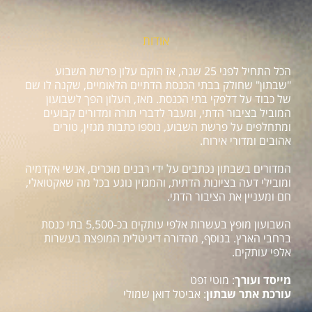
אודות
הכל התחיל לפני 25 שנה, אז הוקם עלון פרשת השבוע
"שבתון" שחולק בבתי הכנסת הדתיים הלאומיים, שקנה לו שם
של כבוד על דלפקי בתי הכנסת. מאז, העלון הפך לשבועון
המוביל בציבור הדתי, ומעבר לדברי תורה ומדורים קבועים
ומתחלפים על פרשת השבוע, נוספו כתבות מגזין, טורים
אהובים ומדורי אירוח.
המדורים בשבתון נכתבים על ידי רבנים מוכרים, אנשי אקדמיה
ומובילי דעה בציונות הדתית, והמגזין נוגע בכל מה שאקטואלי,
חם ומעניין את הציבור הדתי.
השבועון מופץ בעשרות אלפי עותקים בכ-5,500 בתי כנסת
ברחבי הארץ. בנוסף, מהדורה דיגיטלית המופצת בעשרות
אלפי עותקים.
מייסד ועורך
: מוטי זפט
עורכת אתר שבתון
: אביטל דואן שמולי