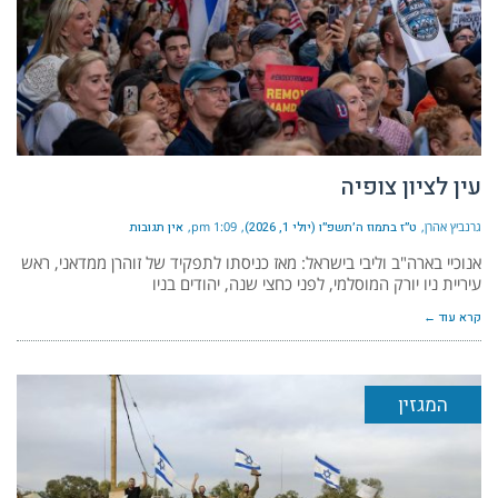
עין לציון צופיה
גרנביץ אהרן
ט״ז בתמוז ה׳תשפ״ו (יולי 1, 2026)
1:09 pm
אין תגובות
אנוכיי בארה"ב וליבי בישראל: מאז כניסתו לתפקיד של זוהרן ממדאני, ראש
עיריית ניו יורק המוסלמי, לפני כחצי שנה, יהודים בניו
קרא עוד ←
המגזין