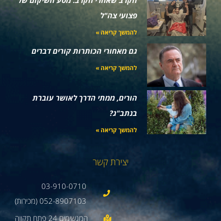
פצועי צה"ל
להמשך קריאה »
גם מאחורי הכותרות קורים דברים
להמשך קריאה »
הורים, ממתי הדרך לאושר עוברת
בנתב"ג?
להמשך קריאה »
יצירת קשר
03-910-0710
052-8907103 (מכירות)