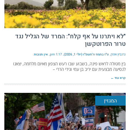
"לא ויתרנו על אף קלח": המרד של הגליל נגד
טרור הפרוטקשן
גרנביץ אהרן
ט״ז בתמוז ה׳תשפ״ו (יולי 1, 2026)
1:17 pm
אין תגובות
בין מטולה לראש פינה, בשבוע שבו רעש הצפון מאיום מלחמה, יצאנו
לנסיעה מבצעית עם יריב בן עמי וגידי הררי –
קרא עוד ←
המגזין