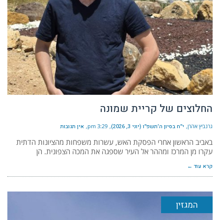
החלוצים של קריית שמונה
גרנביץ אהרן
י״ח בסיון ה׳תשפ״ו (יוני 3, 2026)
3:29 pm
אין תגובות
באביב הראשון אחרי הפסקת האש, עשרות משפחות מהציונות הדתית
עקרו מן המרכז ומההר אל העיר שספגה את המכה הצפונית. הן
קרא עוד ←
המגזין