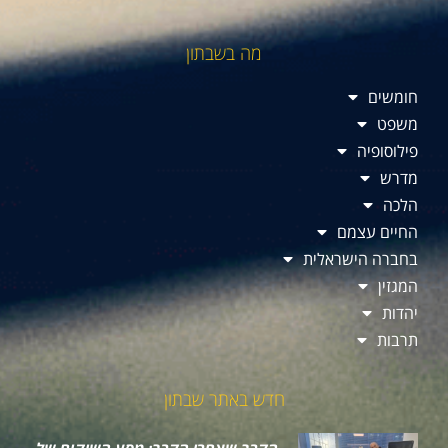
מה בשבתון
חומשים
משפט
פילוסופיה
מדרש
הלכה
החיים עצמם
בחברה הישראלית
המגזין
יהדות
תרבות
חדש באתר שבתון
הקרב שאחרי הקרב: מסע השיקום של