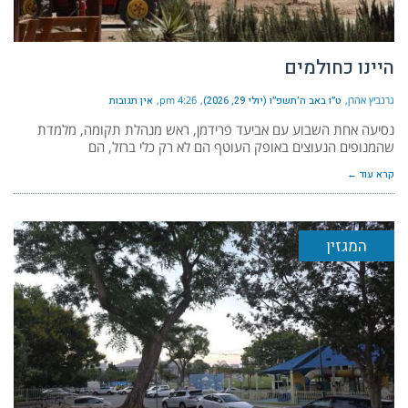
היינו כחולמים
גרנביץ אהרן
ט״ו באב ה׳תשפ״ו (יולי 29, 2026)
4:26 pm
אין תגובות
נסיעה אחת השבוע עם אביעד פרידמן, ראש מנהלת תקומה, מלמדת
שהמנופים הנעוצים באופק העוטף הם לא רק כלי ברזל, הם
קרא עוד ←
המגזין