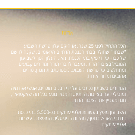
אודות
הכל התחיל לפני 25 שנה, אז הוקם עלון פרשת השבוע
"שבתון" שחולק בבתי הכנסת הדתיים הלאומיים, שקנה לו שם
של כבוד על דלפקי בתי הכנסת. מאז, העלון הפך לשבועון
המוביל בציבור הדתי, ומעבר לדברי תורה ומדורים קבועים
ומתחלפים על פרשת השבוע, נוספו כתבות מגזין, טורים
אהובים ומדורי אירוח.
המדורים בשבתון נכתבים על ידי רבנים מוכרים, אנשי אקדמיה
ומובילי דעה בציונות הדתית, והמגזין נוגע בכל מה שאקטואלי,
חם ומעניין את הציבור הדתי.
השבועון מופץ בעשרות אלפי עותקים בכ-5,500 בתי כנסת
ברחבי הארץ. בנוסף, מהדורה דיגיטלית המופצת בעשרות
אלפי עותקים.