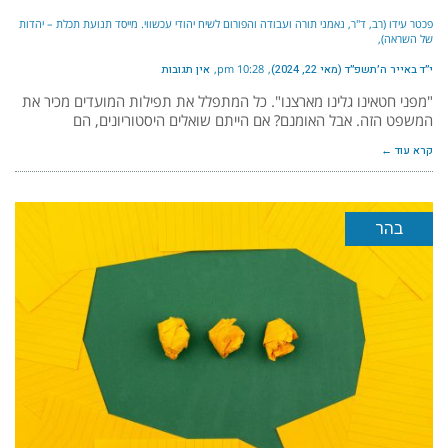
פכטר עידו (רב, ד"ר, נאמני תורה ועבודה והפורום לשיח יהודי עכשווי. מייסד תנועת תכלת – יהדות
של השראה)
י״ד באייר ה׳תשפ״ד (מאי 22, 2024)
10:28 pm
אין תגובות
"מפני חטאינו גלינו מארצנו". כל המתפלל את תפילות המועדים מכיר את
המשפט הזה. אבל האומנם? אם הייתם שואלים היסטוריונים, הם
קרא עוד ←
בהר