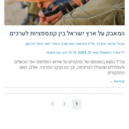
המאבק על ארץ ישראל בין קונספציות לערכים
שנוולד אליעזר חיים (רב, אל"מ במילואים, ראש ישיבת ההסדר 'מאיר הראל' מודיעין)
י״ד באייר ה׳תשפ״ד (מאי 22, 2024)
10:18 pm
אין תגובות
צה"ל נמצא בעיצומם של תחקירים על אירועי המלחמה ועל הכשלים
והמחדלים שהובילו לפריצתה, וכך גם מבקר המדינה. אולם, האם
התחקירים
קרא עוד ←
3
2
1