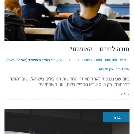
מורה לחיים – האומנם?
הרש אבינועם (מחנך ומעביר שיחות להורים, מורים ונוער)
י״ד באייר ה׳תשפ״ד (מאי 22, 2024)
11:02 pm
אין תגובות
ביום שני נכנסתי לאחד מאתרי החדשות המובילים בישראל. שוב "הותר
לפרסום". רק בן 20, לא הספיק כלום. ואני חשבתי על
קרא עוד ←
בהר