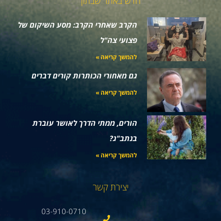
חדש באתר שבתון
הקרב שאחרי הקרב: מסע השיקום של
פצועי צה"ל
להמשך קריאה »
גם מאחורי הכותרות קורים דברים
להמשך קריאה »
הורים, ממתי הדרך לאושר עוברת
בנתב"ג?
להמשך קריאה »
יצירת קשר
03-910-0710