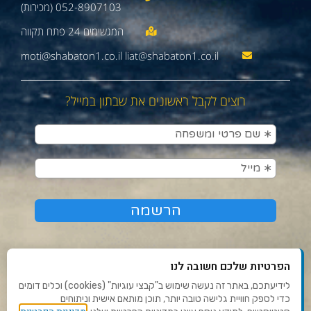
052-8907103 (מכירות)
moti@shabaton1.co.il liat@shabaton1.co.il
רוצים לקבל ראשונים את שבתון במייל?
הפרטיות שלכם חשובה לנו
לידיעתכם, באתר זה נעשה שימוש ב"קבצי עוגיות" (cookies) וכלים דומים
כדי לספק חוויית גלישה טובה יותר, תוכן מותאם אישית וניתוחים
תנאי שימוש ומדיניות פרטיות