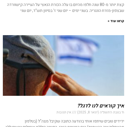
קצת יותר מ-80 שנה חלפו מהיום בו עלה הכורת הנאצי על העיירה קישוורדה
שבצפון-מזרח הונגריה. בשני ימים – יום שני ז' בסיוון תש"ד, יום שני
קראו עוד »
איך קוראים לנו לדגל?
ח׳ בטבת ה׳תשפ״ה (ינואר 8, 2025)
אין תגובות
ידידים טובים שיתפו אותי בהודעה כתובה שקיבל מצה"ל (בטלפון