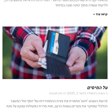
מהאפליקציה הרשמית) בנם המגוייס הטרי. הפנייה כוללת איחולים נוגעים ללב,
ולדעתי עשויה מתוך כוונה טובה במיוחד.
קראו עוד »
על המיסים
ב׳ בטבת ה׳תשפ״ה (ינואר 2, 2025)
אין תגובות
פרשת השבוע 'ויגש' מתארת את צורת ההתמודדות של יוסף מול המשבר
הכלכלי שפוקד את מצרים בשנות הרעב, ואת סדרת הפעולות שנקט על מנת