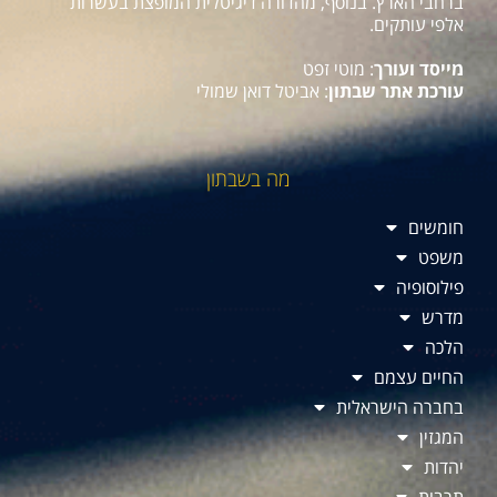
ברחבי הארץ. בנוסף, מהדורה דיגיטלית המופצת בעשרות
אלפי עותקים.
מייסד ועורך
: מוטי זפט
עורכת אתר שבתון
: אביטל דואן שמולי
מה בשבתון
חומשים
משפט
פילוסופיה
מדרש
הלכה
החיים עצמם
בחברה הישראלית
המגזין
יהדות