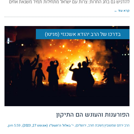
להדגיש גם בחג החרות: צרות עם ישראל מתחילות תמיד משנאת אחים
קרא עוד ←
בדרכו של הרב יהודא אשכנזי (מניטו)
הפורענות והעונש הם התיקון
הרב ירחם שמשוביץ (ישיבת חורב, ירושלים)
י׳ באלול ה׳תשפ״ג (אוגוסט 27, 2023)
5:59 pm