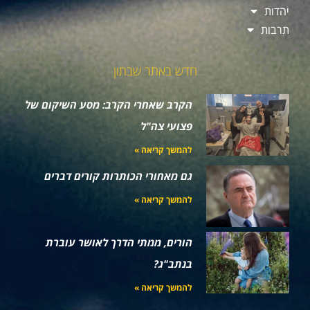
יהדות
תרבות
חדש באתר שבתון
הקרב שאחרי הקרב: מסע השיקום של
פצועי צה"ל
להמשך קריאה »
גם מאחורי הכותרות קורים דברים
להמשך קריאה »
הורים, ממתי הדרך לאושר עוברת
בנתב"ג?
להמשך קריאה »