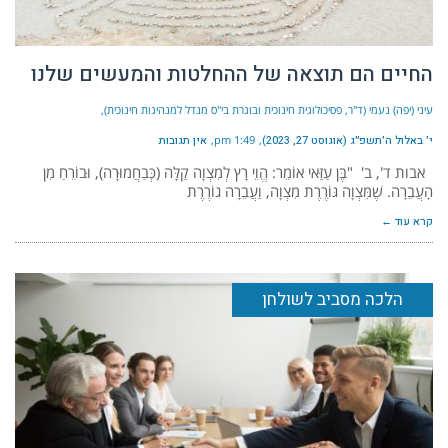
החיים הם תוצאה של ההחלטות והמעשים שלנו
עיני (יפה) נעמי (ד"ר, פסיכולוגית חינוכית ובוגרת בי"ס מנדל למנהיגות חינוכית)
י׳ באלול ה׳תשפ״ג (אוגוסט 27, 2023)
1:49 pm
אין תגובות
אבות ד', ב' "בֶּן עַזַּאי אוֹמֵר: הֱוֵי רָץ לְמִצְוָה קַלָּה (כְּבַחֲמוּרָה), וּבוֹרֵחַ מִן
הָעֲבֵרָה. שֶׁמִּצְוָה גּוֹרֶרֶת מִצְוָה, וַעֲבֵרָה גוֹרֶרֶת
קרא עוד ←
הלכה מסביב לשולחן