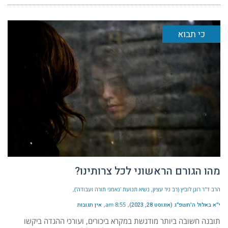
כי תבוא
מהו הגורם הראשוני לכל צרותינו?
הרב ד"ר רונן לוביץ (רב ניר עציון, נשיא תנועת 'נאמני תורה ועבודה')
י״א באלול ה׳תשפ״ג (אוגוסט 28, 2023)
8:55 am
אין תגובות
תובנה חשובה ביותר מודגשת במקרא ביכורים, ועורכי ההגדה ביקשו