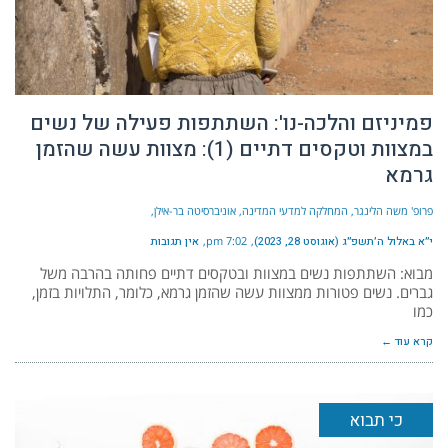
פמיניזם והלכה-נו': השתתפות פעילה של נשים
במצוות וטקסים דתיים (1): מצוות עשה שהזמן
גרמא
פרופ' משה הלינגר, המחלקה למדעי המדינה, אוניברסיטה בר-אילן
י״א באלול ה׳תשפ״ג (אוגוסט 28, 2023)
7:02 pm
אין תגובות
מבוא: השתתפות נשים במצוות ובטקסים דתיים פחותה בהרבה משל
גברים. נשים פטורות ממצוות עשה שהזמן גרמא, כלומר, התלויות בזמן,
כמו
קרא עוד ←
כי תבוא