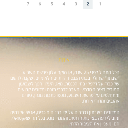
7
6
5
4
3
2
1
אודות
הכל התחיל לפני 25 שנה, אז הוקם עלון פרשת השבוע
"שבתון" שחולק בבתי הכנסת הדתיים הלאומיים, שקנה לו שם
של כבוד על דלפקי בתי הכנסת. מאז, העלון הפך לשבועון
המוביל בציבור הדתי, ומעבר לדברי תורה ומדורים קבועים
ומתחלפים על פרשת השבוע, נוספו כתבות מגזין, טורים
אהובים ומדורי אירוח.
המדורים בשבתון נכתבים על ידי רבנים מוכרים, אנשי אקדמיה
ומובילי דעה בציונות הדתית, והמגזין נוגע בכל מה שאקטואלי,
חם ומעניין את הציבור הדתי.