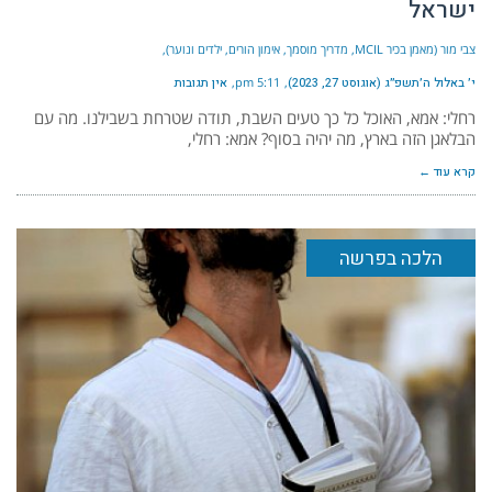
ישראל
צבי מור (מאמן בכיר MCIL, מדריך מוסמך, אימון הורים, ילדים ונוער)
י׳ באלול ה׳תשפ״ג (אוגוסט 27, 2023)
5:11 pm
אין תגובות
רחלי: אמא, האוכל כל כך טעים השבת, תודה שטרחת בשבילנו. מה עם
הבלאגן הזה בארץ, מה יהיה בסוף? אמא: רחלי,
קרא עוד ←
הלכה בפרשה