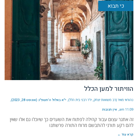
כי תבוא
הוויתור למען הכלל
נהוראי מאיר (רב משואות יצחק, יו"ר רבני בית הלל)
י״א באלול ה׳תשפ״ג (אוגוסט 28, 2023)
11:09 am
אין תגובות
זה אתגר עצום עבור קהילה לפתוח את השערים כך שיוכלו גם אלו שאין
להם רקע תורני להתבשם מרוח התורה פרשתנו
קרא עוד ←