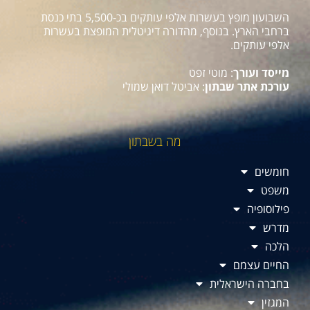
השבועון מופץ בעשרות אלפי עותקים בכ-5,500 בתי כנסת
ברחבי הארץ. בנוסף, מהדורה דיגיטלית המופצת בעשרות
אלפי עותקים.
מייסד ועורך
: מוטי זפט
עורכת אתר שבתון
: אביטל דואן שמולי
מה בשבתון
חומשים
משפט
פילוסופיה
מדרש
הלכה
החיים עצמם
בחברה הישראלית
המגזין