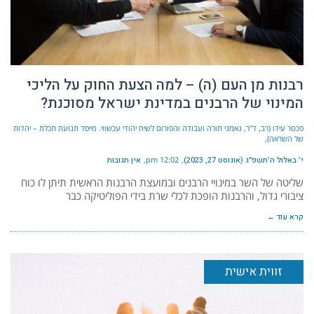
רבנות מן העם (ה) – למה הצעת החוק על הליכי
המינוי של הרבנים במדינת ישראל מסוכנת?
פכטר עידו (רב, ד"ר, נאמני תורה ועבודה והפורום לשיח יהודי עכשווי. מייסד תנועת תכלת – יהדות
של השראה)
י׳ באלול ה׳תשפ״ג (אוגוסט 27, 2023)
12:02 pm
אין תגובות
שליטה של השר במינויי הרבנים ובמועצת הרבנות הראשית תיתן לו כוח
ציבורי גדול, והרבנות הופכת לכלי שרת בידי הפוליטיקה כבר
קרא עוד ←
זווית אישית