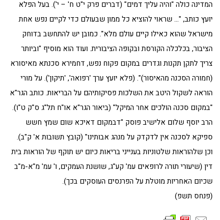
המדינה כולה "והיה עליך דמים" (דברים פרק י"ט ח' – י'). בעל הפלא
יועץ כותב, "… שראוי להוציא כל ממון שבעולם כדי לקיים נפש אחת
מישראל שהוא כאילו קיים עולם מלא". כמובן יש להתחשב בדוחק
הציבור, בכלכלה הקורסת ובקופה הציבורית. ועוד הוא מוסיף "וביותר
צריך לתקן תקנות וגדרים במקום פקוח נפש, דחמירא סכנתא מאיסורא
(חמורה הסכנה מהאיסור)". (פלא יועץ ערך 'רפואה', 'תיקון'). על מורי
הוראה לשקול היטב את השלכות פסיקותיהם על הבריאות. כותב הגר"א
"במקום סכנה הולכים אחר המיקל" (ביאור הגר"א או"ח תל"ג ס"ק ט"ו).
הרב יוסף שלום אלישיב פוסק "דבמקום דאיכא שום שמץ חשש
ספיקא לסכנה אין לדקדק על מנהג אבותינו" (קובץ תשובות א' ק"ב).
וכן שלהוראות שלטוניות בענייני בריאות כיום יש תוקף של הוראות בית
דין (שיעורי תורה לרופאים עמ' קע"ג, שושנת העמקים, ו' עמ' מ"א-מ"ב
שכיום האחריות מוטלת על הפרנסים העוסקים בכך).
(פנחס תשפ)