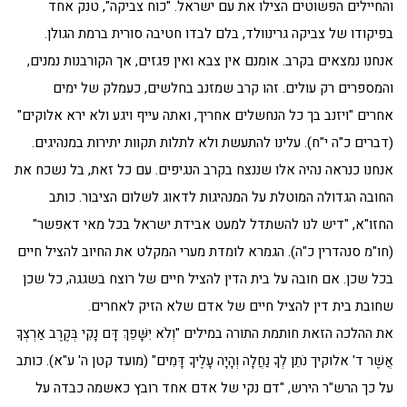
והחיילים הפשוטים הצילו את עם ישראל. "כוח צביקה", טנק אחד
בפיקודו של צביקה גרינוולד, בלם לבדו חטיבה סורית ברמת הגולן.
אנחנו נמצאים בקרב. אומנם אין צבא ואין פגזים, אך הקורבנות נמנים,
והמספרים רק עולים. זהו קרב שמזנב בחלשים, כעמלק של ימים
אחרים "ויזנב בך כל הנחשלים אחריך, ואתה עייף ויגע ולא ירא אלוקים"
(דברים כ"ה י"ח). עלינו להתעשת ולא לתלות תקוות יתירות במנהיגים.
אנחנו כנראה נהיה אלו שננצח בקרב הנגיפים. עם כל זאת, בל נשכח את
החובה הגדולה המוטלת על המנהיגות לדאוג לשלום הציבור. כותב
החזו"א, "דיש לנו להשתדל למעט אבידת ישראל בכל מאי דאפשר"
(חו"מ סנהדרין כ"ה). הגמרא לומדת מערי המקלט את החיוב להציל חיים
בכל שכן. אם חובה על בית הדין להציל חיים של רוצח בשגגה, כל שכן
שחובת בית דין להציל חיים של אדם שלא הזיק לאחרים.
את ההלכה הזאת חותמת התורה במילים "וְלֹא יִשָּׁפֵךְ דָּם נָקִי בְּקֶרֶב אַרְצְךָ
אֲשֶׁר ד' אלוקיך נֹתֵן לְךָ נַחֲלָה וְהָיָה עָלֶיךָ דָּמִים" (מועד קטן ה' ע"א). כותב
על כך הרש"ר הירש, "דם נקי של אדם אחד רובץ כאשמה כבדה על