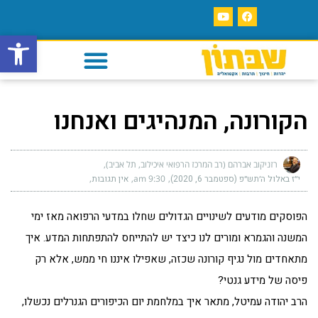
פתח סרגל
הקורונה, המנהיגים ואנחנו
רזניקוב אברהם (רב המרכז הרפואי איכילוב, תל אביב)
י״ז באלול ה׳תש״פ (ספטמבר 6, 2020)
9:30 am
אין תגובות
הפוסקים מודעים לשינויים הגדולים שחלו במדעי הרפואה מאז ימי
המשנה והגמרא ומורים לנו כיצד יש להתייחס להתפתחות המדע. איך
מתאחדים מול נגיף קורונה שכזה, שאפילו איננו חי ממש, אלא רק
פיסה של מידע גנטי?
הרב יהודה עמיטל, מתאר איך במלחמת יום הכיפורים הגנרלים נכשלו,