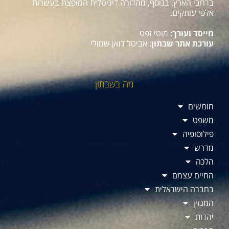
ברחבי הארץ. בנוסף, מהדורה דיגיטלית המופצת בעשרות
אלפי עותקים.
מייסד ועורך
: מוטי זפט
עורכת אתר שבתון
: אביטל דואן שמולי
מה בשבתון
חומשים
משפט
פילוסופיה
מדרש
הלכה
החיים עצמם
בחברה הישראלית
המגזין
יהדות