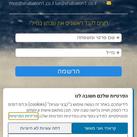
moti@shabaton1.co.il liat@shabaton1.co.il
רוצים לקבל ראשונים את שבתון במייל?
הפרטיות שלכם חשובה לנו
לידיעתכם, באתר זה נעשה שימוש ב"קבצי עוגיות" (cookies) וכלים דומים
כדי לספק חוויית גלישה טובה יותר, תוכן מותאם אישית וניתוחים
תנאי שימוש ומדיניות פרטיות
מדיניות הפרטיות
סטטיסטיים. למידע נוסף עיינו במדיניות הפרטיות שלנו.
פנו אלינו
קראתי ואני מאשר
דחה עוגיות לא חיוניות
הצהרת נגישות