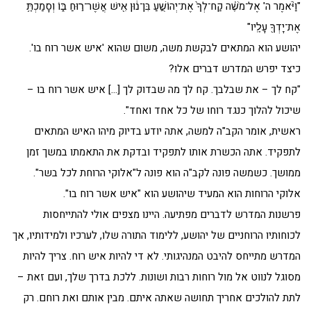
"וַיֹּ֨אמֶר ה' אֶל־מֹשֶׁ֗ה קַח־לְךָ֙ אֶת־יְהוֹשֻׁ֣עַ בִּן־נ֔וּן אִ֖ישׁ אֲשֶׁר־ר֣וּחַ בּ֑וֹ וְסָמַכְתָּ֥
אֶת־יָדְךָ֖ עָלָֽיו"
יהושע הוא המתאים לבקשת משה, משום שהוא 'איש אשר רוח בו'.
כיצד יפרש המדרש דברים אלו?
"קח לך – את שבלבך. קח לך מה שבדוק לך […] איש אשר רוח בו –
שיכול להלוך כנגד רוחו של כל אחד ואחד".
ראשית, אומר הקב"ה למשה, אתה יודע בדיוק מיהו האיש המתאים
לתפקיד. אתה הכשרת אותו לתפקיד ובדקת את התאמתו במשך זמן
ממושך. כשמשה פונה לקב"ה הוא פונה ל"אלוקי הרוחת לכל בשר".
אלוקי הרוחות הוא המעיד שיהושע הוא "איש אשר רוח בו".
פרשנות המדרש לדברים מפתיעה. היינו מצפים אולי להתייחסות
לכוחותיו הרוחניים של יהושע, ללימוד התורה שלו, לערכיו ולמידותיו, אך
המדרש מתייחס להיבט המנהיגותי. לא די להיות איש רוח. צריך להיות
מסוגל לנווט אל מול רוחות רבות ושונות. ללכת בדרך שלך, ועם זאת –
לתת להולכים אחריך תחושה שאתה איתם. מבין אותם ואת רוחם. רק