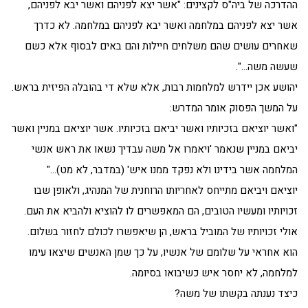
ההדרכה של ביה"ס לקצינים: "אשר יצא לפניהם ואשר יבא לפניהם,
אשר יצא לפניהם במלחמה ואשר יבא לפניהם במלחמה. לא כדרך
שאחרים עושים שהם משלחים חיילות והם באים לבסוף אלא כשם
שעשה משה…".
יהושע אכן יידרש למלחמות רבות, אלא שלא די בהובלה הפיזית בראש.
על המשך הפסוק אומר המדרש:
"ואשר יוציאם בזכיותיו ואשר יביאם בזכיותיו. אשר יוציאם במניין ואשר
יביאם במניין שנאמר 'ויאמרו אל משה עבדיך נשאו את ראש אנשי
המלחמה אשר בידינו ולא נפקד ממנו איש' (במדבר, לא מט)…"
יוציאם ויביאם מתייחס לאחריותו הרוחנית של המנהיג, ולאופן שבו
זכויותיו ומעשיו הטובים, הם המאפשרים לו להוציא ולהביא את העם.
אולי זכויותיו של המוביל בראש, הן שיאפשרו לכולם לחזור בשלום.
הוא אחראי על שלומם של אנשיו, על כך שמן האנשים שיצאו עימו
למלחמה, לא יחסר איש כשיבואו בסיומה.
כיצד נענתה בקשתו של משה?