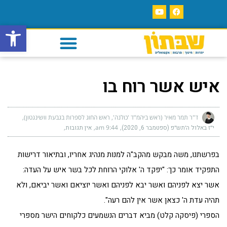
פתח סרגל
איש אשר רוח בו
ד"ר תמר מאיר (ראש ביהמ"ד 'כולנה', ראש החוג לספרות בגבעת וושינגטון)
י״ז באלול ה׳תש״פ (ספטמבר 6, 2020)
9:44 am
אין תגובות
בפרשתנו, משה מבקש מהקב"ה למנות מנהיג אחריו, ובתיאור דרישות
התפקיד אומר כך: "יפקד ה' אלוקי הרוחת לכל בשר איש על העדה:
אשר יצא לפניהם ואשר יבא לפניהם ואשר יוציאם ואשר יביאם, ולא
תהיה עדת ה' כצאן אשר אין להם רעה".
הספרי (פיסקה קלט) מביא דברים הנשמעים כלקוחים הישר מספרי