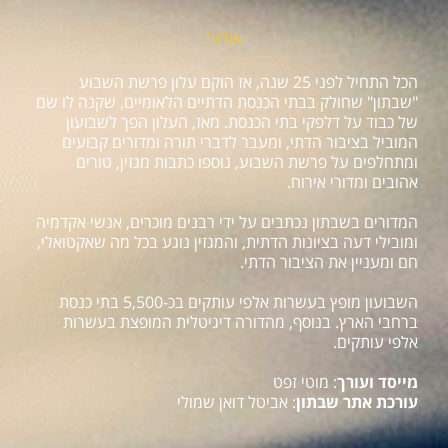
אודות
הכל התחיל לפני 25 שנה, אז הוקם עלון פרשת השבוע
"שבתון" שחולק בבתי הכנסת הדתיים הלאומיים, שקנה לו שם
של כבוד על דלפקי בתי הכנסת. מאז, העלון הפך לשבועון
המוביל בציבור הדתי, ומעבר לדברי תורה ומדורים קבועים
ומתחלפים על פרשת השבוע, נוספו כתבות מגזין, טורים
אהובים ומדורי אירוח.
המדורים בשבתון נכתבים על ידי רבנים מוכרים, אנשי אקדמיה
ומובילי דעה בציונות הדתית, והמגזין נוגע בכל מה שאקטואלי,
חם ומעניין את הציבור הדתי.
השבועון מופץ בעשרות אלפי עותקים בכ-5,500 בתי כנסת
ברחבי הארץ. בנוסף, מהדורה דיגיטלית המופצת בעשרות
אלפי עותקים.
מייסד ועורך
: מוטי זפט
עורכת אתר שבתון
: אביטל דואן שמולי