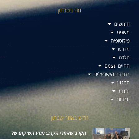
מה בשבתון
חומשים
משפט
פילוסופיה
מדרש
הלכה
החיים עצמם
בחברה הישראלית
המגזין
יהדות
תרבות
חדש באתר שבתון
הקרב שאחרי הקרב: מסע השיקום של