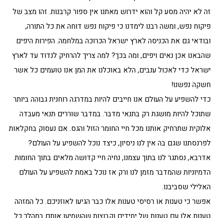
זה לא יהיה מסע קל והוא ידרוש מאתנו אין ספור קרבנות. זהו מצב של
פיקוח נפש, ומשה רבנו לימדנו כי פיקוח נפש דוחה את כל התורה,
ובודאי גם את הכניסה לארץ ישראל הכרוכה במלחמה. הפירות היפים
שהבאנו אכן נאים ויפים, ומה בכך? למה צריך להרחיק לנדוד עד לארץ
ישראל כדי לאכול ענבים, הלא באוכלנו את המן אנו טועמים כל אשר
חשקה נפשנו!
כדי להשפיע על העולם אנו חייבים להיות במדרגה רוחנית גבוהה ביותר
שתוכל להיות מושגת רק בתנאי מדבר. במדבר שוררים תנאי מעבדה
אלוקית שתרחיק אותנו מכל חיי החומר הזול והגס. אם נעסוק בחקלאות
לפרנסתנו שגם בה אין לנו ניסיון, כיצד נוכל להשפיע על העולם?
אדרבא, נסתגר לנו בתוך עצמנו, נחיה חיי קדושה מלאים בתוך החומות
הדמיוניות שהמדבר מזמן לנו ורק אז נוכל באמת להשפיע על העולם
האלילי שסביבנו.
אפשר כי טענות או רסיסי טענות אלו כבר הגיעו לאוזניכם. כל המזהה
טענות אלו עם טענות של יחידים וקבוצות שהשמיעו אותם במהלך כל