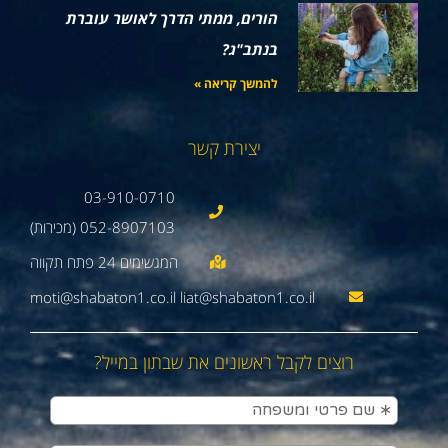
הורים, ממתי הדרך לאושר עוברת
בנתב"ג?
להמשך קריאה »
יצירת קשר
03-910-0710
052-8907103 (מכירות)
moti@shabaton1.co.il liat@shabaton1.co.il
רוצים לקבל ראשונים את שבתון במייל?