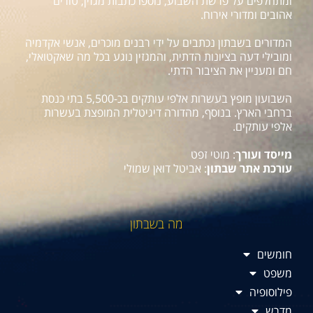
ומתחלפים על פרשת השבוע, נוספו כתבות מגזין, טורים
אהובים ומדורי אירוח.
המדורים בשבתון נכתבים על ידי רבנים מוכרים, אנשי אקדמיה
ומובילי דעה בציונות הדתית, והמגזין נוגע בכל מה שאקטואלי,
חם ומעניין את הציבור הדתי.
השבועון מופץ בעשרות אלפי עותקים בכ-5,500 בתי כנסת
ברחבי הארץ. בנוסף, מהדורה דיגיטלית המופצת בעשרות
אלפי עותקים.
מייסד ועורך
: מוטי זפט
עורכת אתר שבתון
: אביטל דואן שמולי
מה בשבתון
חומשים
משפט
פילוסופיה
מדרש