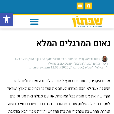
פתח סרגל
נאום המרגלים המלא
חזות גבריאל (ד"ר, ממייסדי 'מידה טובה' לחקר ההיגיון היהודי, מרצה באונ'
חיפה, ומקים תנועת 'ואהבת' - עושים טוב בישראל)
י״ח באלול ה׳תש״פ (ספטמבר 7, 2020)
12:05 pm
אין תגובות
אחינו היקרים, הסתובבנו בארץ לאורכה ולרוחבה ואנו יכולים לומר כי
יהיה זה צעד לא חכם מצידנו לעזוב את המדבר ולהיכנס לארץ ישראל
הקדושה. אין אנו אומה ככל האומות/ אנו עם סגולה ואין אנו זקוקים
למקום כדי להתעלות, עובדה שאנו חיים במדבר וחיינו הם חיי קדושה
וטהרה. המחשבה שנחליף את בית המדרש והוויות אביי ורבא בחליבת