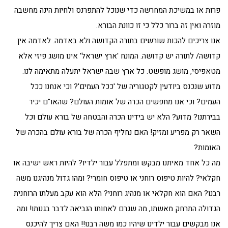
פרות או במשיכת המחרשה כדי שנוכל להתפרנס ולחיות הינה מחשבה
מוזרה ואין זה ברור כלל כי זו כוונת הבורא.
אנו צריכים להכות שורשים בתורה הקדושה ולא באדמה. לאדמה אין
קדושה/ לתורה יש קדושה. המונח 'ארץ ישראל' אינו מושג פיזי אלא
מטאפיסי, מושג מופשט. כל ארץ שבה ישראל יתעלה מתאימה לנו.
מדוע שנכנס ביודעין לקטגוריה של 'ככל העמים'? וכי אנחנו ככל
העמים? וכי אנו מחפשים הכרה של אומות העולם? שהאו"ם יכיר
בבירתנו? מדוע? הלא יש בידינו הכרה והבטחה של בורא עולם וכל
השאר רק מפריע ומזיק! האם נחליף הכרה של בורא עולם בהכרה של
האומות?
מה כל אחד מאיתנו מבקש ומתפלל עבור ילדיו? להיות ראש ישיבה או
חקלאי? להיות טיפוס רוחני או טיפוס חומרי? ומהו גדול מנהיגנו משה
רבנו? האם הוא חקלאי או מנהיג רוחני? הלא הוא עקב מעלתו הרוחנית
הגדולה התרחק מאשתו, מה שגרם לאחותו הנביאה לדבר בגנותו! ומה
אנו מבקשים עבור ילדינו שיהיו כמו משה רבנו!! האם צריך להיכנס