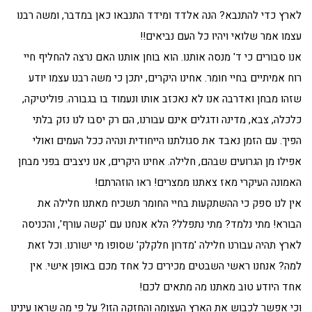
לארץ כדי להתנבא? הנה אלדד ומידד התנבאו כאן במדבר, ומשה רבנו
עצמו אמר שלואי ויהיו כל העם נביאים!!
אנו סבורים כי ד' מנסה אותנו. הוא בוחן אותנו האם נרצה להחליף חיי
רוח אמיתיים בחיי חומר. אחינו היקרים, יתכן כי משה רבנו עצמו יודע
שזהו מבחן ואדרבה אנו לא נאכזב אותו ונעמוד בו בגבורה. פוליטיקה,
כלכלה, צבא, מדינה ודגלים אינם עבורנו, הם רק יסבו לנו נזק בלתי
הפיך. עם הזמן נאבד את סגולתנו הייחודית ונהיה ככל העמים ואולי
אפילו מן הגרועים שבהם, חלילה. אחינו היקרים, אנו ניצבים בפני מבחן
האמונה העיקרי מאז צאתנו ממצרים! ראו הוזהרתם!
אין לנו ספק כי ההשתקעות בחיי החומר תשכיח מאתנו חלילה את
הבורא! מתי נלמד? מתי נתפלל? הלא אנחנו עם 'קשה עורף', והכניסה
לארץ תהיה עבורנו חלילה 'מדרון חלקלק' שסופו מי ישורנו. וכל זאת
למה? אנחנו ראשי השבטים מכירים כל אחד מכם באופן אישי. אין
אחד היודע טוב מאתנו מה מתאים לכם!
וכי אפשר לכבוש את הארץ העצומה והחזקה הזו? על פי מה שראו עינינו