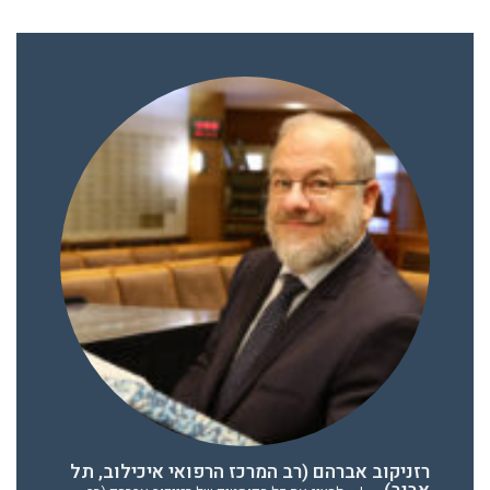
רזניקוב אברהם (רב המרכז הרפואי איכילוב, תל