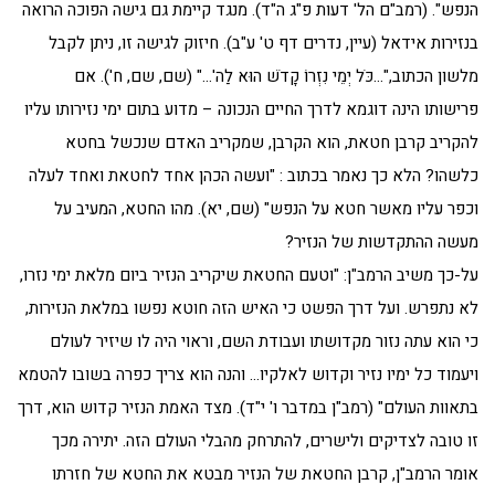
הנפש". (רמב"ם הל' דעות פ"ג ה"ד). מנגד קיימת גם גישה הפוכה הרואה
בנזירות אידאל (עיין, נדרים דף ט' ע"ב). חיזוק לגישה זו, ניתן לקבל
מלשון הכתוב,"…כֹּל יְמֵי נִזְרוֹ קָדֹשׁ הוּא לַה'…" (שם, שם, ח'). אם
פרישותו הינה דוגמא לדרך החיים הנכונה – מדוע בתום ימי נזירותו עליו
להקריב קרבן חטאת, הוא הקרבן, שמקריב האדם שנכשל בחטא
כלשהו? הלא כך נאמר בכתוב : "ועשה הכהן אחד לחטאת ואחד לעלה
וכפר עליו מאשר חטא על הנפש" (שם, יא). מהו החטא, המעיב על
מעשה ההתקדשות של הנזיר?
על-כך משיב הרמב"ן: "וטעם החטאת שיקריב הנזיר ביום מלאת ימי נזרו,
לא נתפרש. ועל דרך הפשט כי האיש הזה חוטא נפשו במלאת הנזירות,
כי הוא עתה נזור מקדושתו ועבודת השם, וראוי היה לו שיזיר לעולם
ויעמוד כל ימיו נזיר וקדוש לאלקיו… והנה הוא צריך כפרה בשובו להטמא
בתאוות העולם" (רמב"ן במדבר ו' י"ד). מצד האמת הנזיר קדוש הוא, דרך
זו טובה לצדיקים ולישרים, להתרחק מהבלי העולם הזה. יתירה מכך
אומר הרמב"ן, קרבן החטאת של הנזיר מבטא את החטא של חזרתו