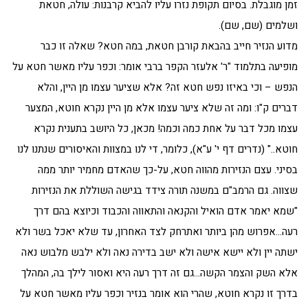
זמן מוגבלת. בסיום תקופת נזרו עליו להביא קרבנות: עולה, חטאת
ושלמים (שם, שם).
מדוע הנזיר חייב בהבאת קורבן חטאת, במה חטא? שאלה זו כבר
מופיעה בתלמוד "ר' אלעזר הקפר ברבי אומר: וכפר עליו מאשר חטא על
הנפש – וכי באיזו נפש חטא זה? אלא שציער עצמו מן היין, והלא
דברים ק"ו: ומה זה שלא ציער עצמו אלא מן היין נקרא חוטא, המצער
עצמו מכל דבר על אחת כמה וכמה! מכאן, כל היושב בתענית נקרא
חוטא.." (נדרים דף י' ע"א), כלומר, די לנו במצוות והאיסורים שנתנו לנו
בסיני. עצם הנזירות מהווה חטא, על-כך שהאדם מחמיר יותר ממה
שצווה. גם הרמב"ם במשנה תורה צידד בגישה השוללת את הנזירות
"שמא יאמר אדם הואיל והקנאה והתאווה והכבוד וכיוצא בהם דרך
רעה…אפרוש מהן ביותר ואתרחק לצד האחרון, עד שלא יאכל בשר ולא
ישתה יין ולא יישא אישה ולא ישב בדירה נאה ולא ילבש מלבוש נאה
אלא השק והצמר הקשה…גם זה דרך רעה היא ואסור לילך בה, המהלך
בדרך זו נקרא חוטא, שהרי הוא אומר בנזיר וכפר עליו מאשר חטא על