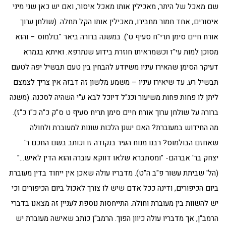
שם מאכל של היתר, מאכילין אותו מאכל איסור, ואם יש כאן שני מיני
איסורים, אחד חמור מחבירו, מאכילין אותו הקל תחלה. (שולחן ערוך
אורח חיים סימן תרי"ח סעיף ט'). במשנה ברורה ביאר "בולמוס – והוא
מסוכן למות עי"ז וכשמראיתו חוזרת בידוע שנתרפא. ואיתא בגמרא
דעיקר הסימן שהאירו עיניו משיודע להבחין בין טעם תבשיל יפה לטעם
תבשיל רע. עד שיאירו עיניו – משמע מלשון זה דבזה אין צריך לצמצם
ליתן לו פחות פחות משיעור וכנ"ל דיוכל לבא ע"י השהיה לסכנה. (משנה
ברורה על שולחן ערוך אורח חיים סימן תריח סעיף ט ס"ק כ"ה כ"ו כ"ז).
מה החידוש במעוברת? האם ישנן הלכות שונות למעוברת ולחולה
שאחזם הבולמוס? רבנו מנוח העיר בנקודה זו וכותב בשם החכם ר'
יצחק בר' אברהם- "ומסתברא שלאו דווקא עוברה והוא הדין לאיש…"
(הל' שביתת עשור פ"ב ה"ט). מדבריו עולה שאכן אין ייחוד בדין מעוברת
ביום הכיפורים, ודינה ככל אדם שיש לו צורך לאכול ביום הכיפורים וכי
יש להשוות בין מעוברת וחולה. התייחסות נוספת לעניין זה מצאנו בדברי
הרמב"ן, אך מדבריו עולה כיוון הפוך. הרמב"ן כותב שאישה מעוברת יש