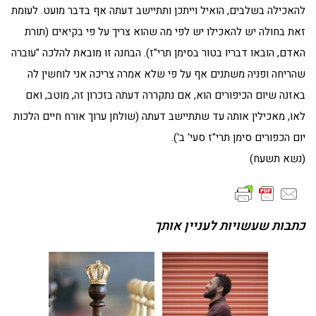
להאכילה בשלבים, הואיל וייתכן ותתיישב דעתה אף בדבר מועט. לעומת
זאת בחולה יש להאכילו יש לפי מה שהוא צריך על פי בקיאים (תורת
האדם, הובאו דבריו בטור בסימן תרי"ז). הבחנה זו מובאת להלכה "עוברה
שהריחה ופניה משתנים אף על פי שלא אמרה צריכה אני לוחשין לה
באזנה שיום הכיפורים הוא, אם נתקררה דעתה בזכרון זה, מוטב, ואם
לאו, מאכילין אותה עד שתתיישב דעתה (שולחן ערוך אורח חיים הלכות
יום הכפורים סימן תרי"ז סעי' ב').
(נשא תשעח)
כתבות שעשויות לעניין אותך