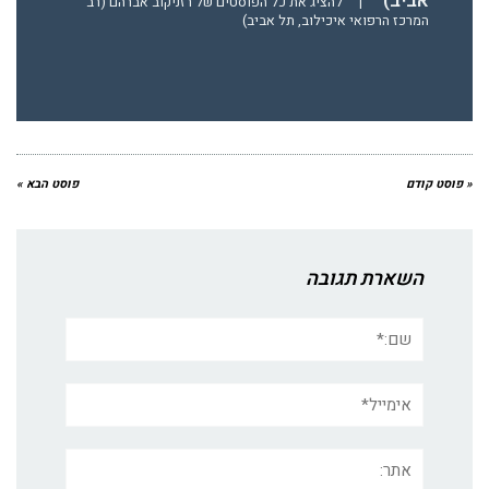
אביב)
|
להציג את כל הפוסטים של רזניקוב אברהם (רב
המרכז הרפואי איכילוב, תל אביב)
« פוסט קודם
פוסט הבא »
השארת תגובה
שם:*
אימייל*
אתר: