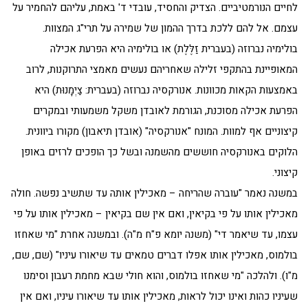
לחיים הנורמטיביים. הצדיק והחסיד, עובדי ד' באמת, עליהם להחמיר על
עצמם. אל להם ללכת בדרך ההמון של שמירה על תרי"ג המצוות.
בולימיה נברוזה (בעברית זַלֶּלֶת) או בולימיה היא הפרעת אכילה
המאופיינת בהתקפי זלילה שאחריהם נעשים מאמצי התרוקנות, לרוב
באמצעות הקאות מכוונות. אנורקסיה נברוזה (בעברית: צַיְמָנוּת) היא
הפרעת אכילה מסוכנת, הגורמת לאובדן משקל משמעותי ובמקרים
קיצוניים אף למוות. המונח "אנורקסיה" (אובדן תיאבון) מקורו ביוונית.
הלוקים באנורקסיה חוששים מהשמנה ובשל כך הופכים לרזים באופן
קיצוני.
במשנה נאמר "עוברה שהריחה – מאכילין אותה עד שתשיב נפשה. חולה
מאכילין אותו על פי בקיאין, ואם אין שם בקיאין – מאכילין אותו על פי
עצמו, עד שיאמר די" (משנה יומא פ"ח מ"ה). ובמשנה אחרת "מי שאחזו
בולמוס, מאכילין אותו אפלו דברים טמאים עד שיאורו עיניו" (שם, שם,
מ"ו). ולהלכה "מי שאחזו בולמוס, והוא חולי שבא מחמת רעבון וסימנו
שעיניו כהות ואינו יכול לראות, מאכילין אותו עד שיאורו עיניו, ואם אין