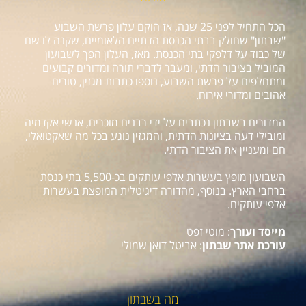
הכל התחיל לפני 25 שנה, אז הוקם עלון פרשת השבוע
"שבתון" שחולק בבתי הכנסת הדתיים הלאומיים, שקנה לו שם
של כבוד על דלפקי בתי הכנסת. מאז, העלון הפך לשבועון
המוביל בציבור הדתי, ומעבר לדברי תורה ומדורים קבועים
ומתחלפים על פרשת השבוע, נוספו כתבות מגזין, טורים
אהובים ומדורי אירוח.
המדורים בשבתון נכתבים על ידי רבנים מוכרים, אנשי אקדמיה
ומובילי דעה בציונות הדתית, והמגזין נוגע בכל מה שאקטואלי,
חם ומעניין את הציבור הדתי.
השבועון מופץ בעשרות אלפי עותקים בכ-5,500 בתי כנסת
ברחבי הארץ. בנוסף, מהדורה דיגיטלית המופצת בעשרות
אלפי עותקים.
מייסד ועורך
: מוטי זפט
עורכת אתר שבתון
: אביטל דואן שמולי
מה בשבתון