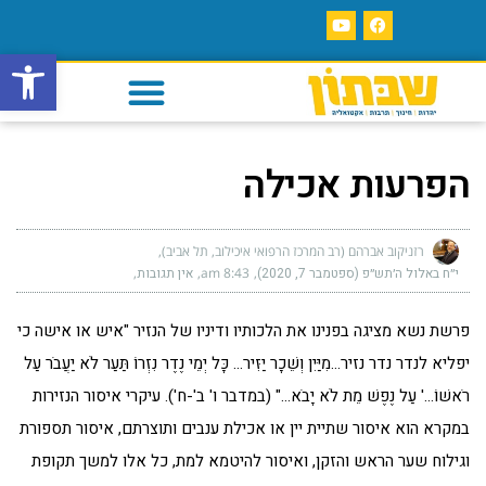
פתח סרגל
הפרעות אכילה
רזניקוב אברהם (רב המרכז הרפואי איכילוב, תל אביב)
י״ח באלול ה׳תש״פ (ספטמבר 7, 2020)
8:43 am
אין תגובות
פרשת נשא מציגה בפנינו את הלכותיו ודיניו של הנזיר "איש או אישה כי
יפליא לנדר נדר נזיר…מִיַּיִן וְשֵׁכָר יַזִּיר… כָּל יְמֵי נֶדֶר נִזְרוֹ תַּעַר לֹא יַעֲבֹר עַל
רֹאשׁוֹ…' עַל נֶפֶשׁ מֵת לֹא יָבֹא…" (במדבר ו' ב'-ח'). עיקרי איסור הנזירות
במקרא הוא איסור שתיית יין או אכילת ענבים ותוצרתם, איסור תספורת
וגילוח שער הראש והזקן, ואיסור להיטמא למת, כל אלו למשך תקופת