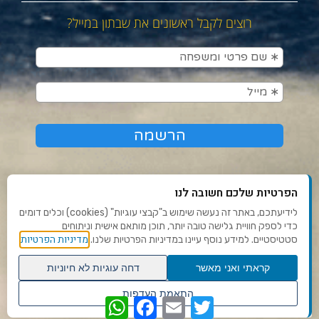
רוצים לקבל ראשונים את שבתון במייל?
הפרטיות שלכם חשובה לנו
לידיעתכם, באתר זה נעשה שימוש ב"קבצי עוגיות" (cookies) וכלים דומים
כדי לספק חוויית גלישה טובה יותר, תוכן מותאם אישית וניתוחים
תנאי שימוש ומדיניות פרטיות
מדיניות הפרטיות
סטטיסטיים. למידע נוסף עיינו במדיניות הפרטיות שלנו.
פנו אלינו
קראתי ואני מאשר
דחה עוגיות לא חיוניות
הצהרת נגישות
גלילה
התאמת העדפות
WhatsApp
Facebook
Email
Twitter
לראש
שנו העדפות פרטיות
Ⓒ 2020 - כל הזכויות שמורות לשבתון