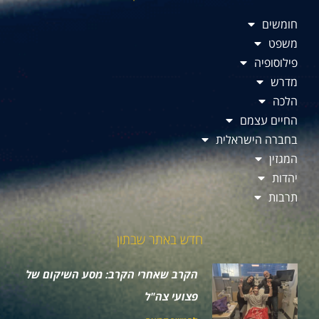
חומשים
משפט
פילוסופיה
מדרש
הלכה
החיים עצמם
בחברה הישראלית
המגזין
יהדות
תרבות
חדש באתר שבתון
הקרב שאחרי הקרב: מסע השיקום של
פצועי צה"ל