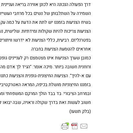
דרך הפעולה הנכונה היא לכונן אווירה בריאה וענייני
השמירה על השתלבותן של נשים בכל מרחבי העשייה. 
בשיח הצניעות בזמננו יש לתת את הדעת על כמה עקרונ
הצניעות צריכות להיות שקולות ומידתיות. שלישית, נ
בפטרנליזם. רביעית, כללי הצניעות לא ידרשו וויתור
אחראים להטמעת הצניעות בחברה.
כמובן שערך הצניעות אינו מצטמצם רק לעניינים גופנ
ורוחנית חשובה ביותר. מיכה אומר: "הגיד לך אדם מ
עם א-להיך". הצניעות החיצונית-גופנית והצניעות כתנ
בזמננו החיצוניות מושלת בכיפה, המראה האטרקטיבי
ובמרחב הציבורי. בד בבד הולך המרקם המשפחתי ומתע
חשוב לעשות זאת בדרך שקולה וראויה, שבה יבואו לידי 
(בלק תשעו)