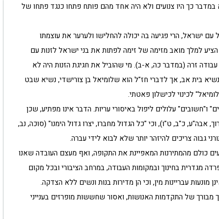
במדבר כך היו צנועים ולא היה אחד מהם פותח פתחו כנגד פתחו של
 עם ישראל, הרי פגיעה בה יכולה להחלישו ולערער את עוצמתו
 הציע למלך מואב מזימה של זימה לפתות את בני ישראל לזנות עם
עבודה זרה (במדבר כה, א-ב). מי שהוביל את חגיגת הזנות היה לא
יא בית אב, אך לדברי חז"ל הוא שלומיאל בן צורישדי, נשיא שבט
ומיאל" לכינוי לכישלון פאטתי.
" ו"חשובים" עלולים ליפול באיסורי עריות. הדבר אינו מפתיע, שכן
 אבה"ע, כ"ב, ט"ו), וכי "כל הגדול מחברו, יצרו גדול הימנו" (סוכה, נב,
ני גבוה צריכים להיזהר יותר שלא לבוא לידי עברה.
בעים כולם מהמתירנות המאפיינת את התקופה, ואף מעצם העובדה שאנו
רדה מגדרית בחינוך ובמקומות העבודה, במרחב הציבורי ובכל מקום
מונעות עבריינות מין, וכי הן מדירות בנות ונשים ללא הצדקה.
 מבורך של התקדמות האנושות, ואסור שחששות מופרזים בענייני