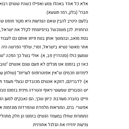
אלא כל אחד באהלו צנוע ואפילו כשהיו ששים רבוא 
חברו" (בלק, רמז תשעא).
בלעם היטיב להבין שאם הצניעות היא מקור חוסנו של
הרוחנית. לכן משנכשל בניסיונותיו לקלל את ישראל,
בנות מואב, ובהמשך אותן בנות פיתו אותם גם לעבוד 
אחר מאשר נשיא בישראל, זמרי, שלפי הפרשה היה נש
שמעון כולו (סנהדרין פב, א). אולי בשל כך הפכה "של
כאז כן בזמננו אנו מגלים לא פעם שגם אנשים "טובים
לימדונו חכמים ש"אין אפוטרופוס לעריות" (שולחן ערוך,
א). לדבריהם, דווקא אנשים מכובדים ובעלי מעמד תור
יש הסבורים שמעשי ניאוף והטרדה מינית בזמננו נו
חיים בחברה מעורבת. כיוון שכך, הם נאבקים למען הפ
אפשרי. ברם, המציאות מלמדת שהפרדות מוגזמות אינן 
התמורות שחלו במעמד הנשים בזמננו הן חלק מתהליך
צניעות יחזירו את הגלגל אחורנית.