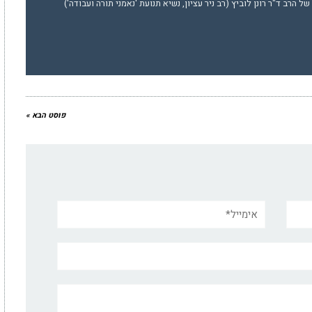
 הרב ד"ר רונן לוביץ (רב ניר עציון, נשיא תנועת 'נאמני תורה ועבודה')
פוסט הבא »
אימייל*