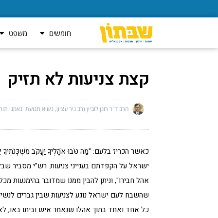
חומשים
משפט
קצת צניעות לא תזיק
הרב ד"ר רונן לוביץ (רב ניר עציון, נשיא תנועת 'נאמני תור
כאשר הכריז בלעם: "מַה טֹּבוּ אֹהָלֶיךָ יַעֲקֹב מִשְׁכְּ
ישראל על הקפדתם בענייני צניעות. רש"י מסביר שבל
אהל חבירו", וניתן להבין ממנו שמדובר בהימנעות מכ
שהשבח לעם ישראל נוגע לצניעות שבין גברים לנשים,
כל אחד ואחד בתוך אהלו שנאמר איש וביתו באו, לא