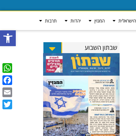
ישראלית
המגזין
יהדות
תרבות
פתח סרגל
שבתון השבוע
tsApp
ebook
Email
Twitter