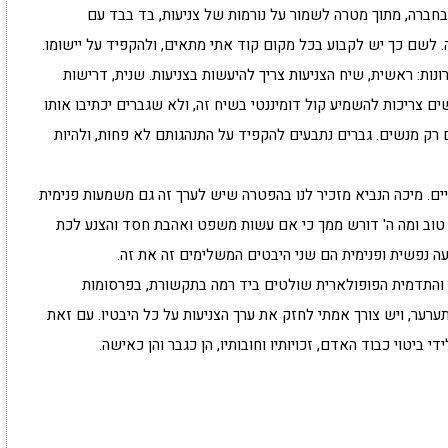
ת בחברה, מתוך מטרה לשמור על נורמות של צניעות, בד בבד עם
לשם כך יש לקבוע בכל מקום קוד אתי מתאים, ולהקפיד על יישומו.
ות: ראשית, שיח הצניעות צריך להיעשות בצניעות. שנית, דרישות
שים צריכות להשמיע קול דומיננטי בשיח זה, ולא שגברים יכתיבו אותו
ים רק מנשים. גברים נתבעים להקפיד על התנהגותם לא פחות, ולהיות
יים. מיכה הנביא מזכיר לנו בהפטרה שיש לערך זה גם משמעות פנימית
ה טוב ומה ה' דורש ממך כי אם עשות משפט ואהבת חסד והצנע לכת
ועה נפשית ופנימית הם שני היבטים המשלימים זה את זה.
 והתדמית הפופולארית שולטים ביד רמה בתקשורת, בפרסומות
רער, ויש צורך אמתי לחזק את ערך הצניעות על כל היבטיו. עם זאת
ביטוי כבוד האדם, זכויותיו וחובותיו, הן כגבר והן כאישה.