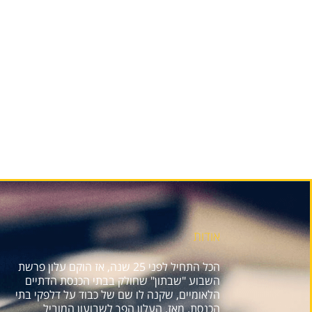
אודות
הכל התחיל לפני 25 שנה, אז הוקם עלון פרשת
השבוע "שבתון" שחולק בבתי הכנסת הדתיים
הלאומיים, שקנה לו שם של כבוד על דלפקי בתי
הכנסת. מאז, העלון הפך לשבועון המוביל