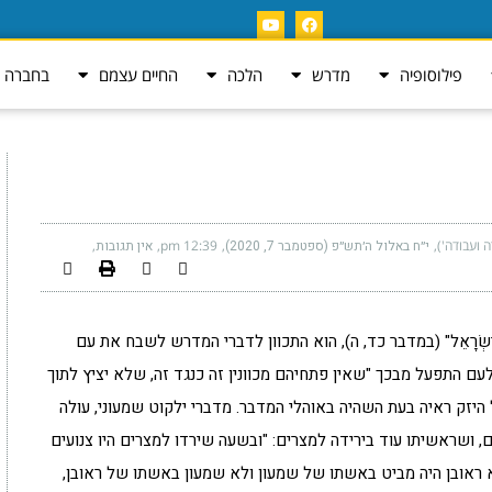
פילוסופיה
מדרש
הלכה
החיים עצמם
בחברה ה
ה ועבודה')
י״ח באלול ה׳תש״פ (ספטמבר 7, 2020)
12:39 pm
אין תגובות
נֹתֶיךָ יִשְׂרָאֵל" (במדבר כד, ה), הוא התכוון לדברי המדרש לשבח את עם
עם התפעל מבכך "שאין פתחיהם מכוונין זה כנגד זה, שלא יציץ לתוך
ל היזק ראיה בעת השהיה באוהלי המדבר. מדברי ילקוט שמעוני, עולה
 ושראשיתו עוד בירידה למצרים: "ובשעה שירדו למצרים היו צנועים
 ראובן היה מביט באשתו של שמעון ולא שמעון באשתו של ראובן,