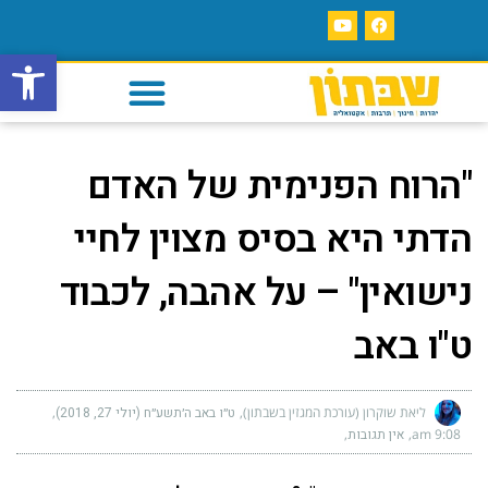
פתח סרגל
"הרוח הפנימית של האדם
הדתי היא בסיס מצוין לחיי
נישואין" – על אהבה, לכבוד
ט"ו באב
ליאת שוקרון (עורכת המגזין בשבתון)
ט״ו באב ה׳תשע״ח (יולי 27, 2018)
9:08 am
אין תגובות