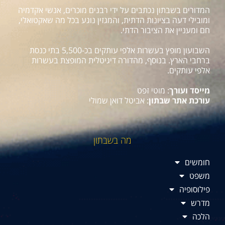
המדורים בשבתון נכתבים על ידי רבנים מוכרים, אנשי אקדמיה
ומובילי דעה בציונות הדתית, והמגזין נוגע בכל מה שאקטואלי,
חם ומעניין את הציבור הדתי.
השבועון מופץ בעשרות אלפי עותקים בכ-5,500 בתי כנסת
ברחבי הארץ. בנוסף, מהדורה דיגיטלית המופצת בעשרות
אלפי עותקים.
מייסד ועורך
: מוטי זפט
עורכת אתר שבתון
: אביטל דואן שמולי
מה בשבתון
חומשים
משפט
פילוסופיה
מדרש
הלכה