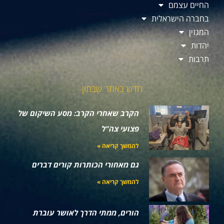
החיים עצמם
בחברה הישראלית
המגזין
יהדות
תרבות
חדש באתר שבתון
הקרב שאחרי הקרב: מסע השיקום של
פצועי צה"ל
להמשך קריאה »
גם מאחורי הכותרות קורים דברים
להמשך קריאה »
הורים, ממתי הדרך לאושר עוברת