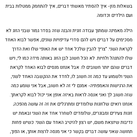
בשאלות מזן- איך להסתיר מאשתי דברים, איך להתחמק ממטלות בבית
ועם הילדים וכדומה.
הילה מאמינה שמתוך עבודה זוגית והבנה שזה בסדר גמור שבני הזוג לא
מסכימים על דברים ויש להם סדרי עדיפויות שונים, אפשר לבוא האחד
לקראת השני: "צריך להבין שלכל אחד יש את האופי שלו ואת הדרך
שלו להתנהל ולחיות. לא הכל חשוב לבן הזוג באותה מידה כמו לי, ויש
דברים שהם יותר חשובים לו. אבל אנחנו מנסים לבוא האחד לקראת
השני ולשמוע עד כמה זה חשוב לו, לחדד את ההקשבה האחד לשני,
את הרגישות והאמפתיה- אמנם לי זה לא חשוב, אבל אני שומע כמה
שזה חשוב לך ואני אנסה לראות באיזה אופן אני יכול לבוא לקראתך.
אנחנו רואים שלזוגות שלומדים ומתרגלים את זה זה עושה מהפכה;
זוגות צעירים ומבוגרים, שלומדים לשחרר אחד את השני ובאמת יש
נדיבות שיוצאת משם, יש רצון להיטיב האחד עם השני. כשיש פחות
תחושה שאני עושה דברים בקשר כי אני מנסה לרצות אותך, או הפוך,