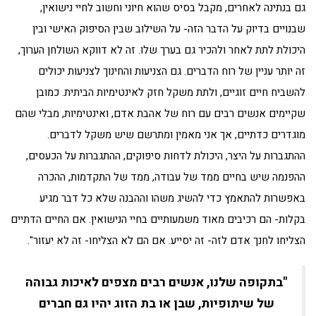
גם בנתינה לאחרים, מקבל בסיס שהוא חיוני וחשוב לחיי נישואין,
שבנויים בדיוק על הדבר הזה- על השילוב שבין הסיפוק האישי ובין
היכולת לתת לאחר ולהכיר גם בערך שלו. זה לא דווקא השולחן הערוך,
זה יותר עניין של רוח הדברים. גם הצניעות והחינוך לצניעות יכולים
להשביח חיים זוגיים, ולתת משקל חזק לאינטימיות הביתית. כמובן
שקיימים אנשים רבים עם רוח של אהבת אדם, ואינטימיות, מבלי שהם
מוגדרים כדתיים, אך אני מאמין ומתרשם שיש משקל לדברים.
ההתגברות על היצר, היכולת לדחות סיפוקים, ההתגברות על הכעסים,
ההפנמה שיש בחיים ממד של עבודה, ממד של התקדמות, ההכרה
באפשרות להתאמץ כדי להשיג משהו וההבנה שלא כל דבר מגיע
בקלות- הם רכיבים מאוד משמעותיים בחיי הנישואין. אם החיים הדתיים
הצליחו לחנך אדם לזה- זה יסייע. אם הם לא הצליחו- זה לא יעזור".
"בתקופה שלנו, אנשים רבים מצפים לאיכות גבוהה
של שיתופיות, שבן או בת הזוג יהיו גם חברים