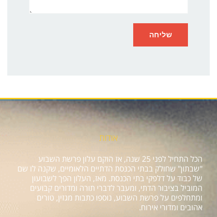
אודות
הכל התחיל לפני 25 שנה, אז הוקם עלון פרשת השבוע
"שבתון" שחולק בבתי הכנסת הדתיים הלאומיים, שקנה לו שם
של כבוד על דלפקי בתי הכנסת. מאז, העלון הפך לשבועון
המוביל בציבור הדתי, ומעבר לדברי תורה ומדורים קבועים
ומתחלפים על פרשת השבוע, נוספו כתבות מגזין, טורים
אהובים ומדורי אירוח.