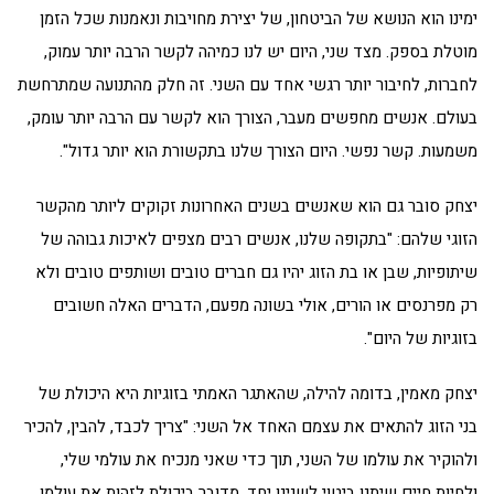
ימינו הוא הנושא של הביטחון, של יצירת מחויבות ונאמנות שכל הזמן
מוטלת בספק. מצד שני, היום יש לנו כמיהה לקשר הרבה יותר עמוק,
לחברות, לחיבור יותר רגשי אחד עם השני. זה חלק מהתנועה שמתרחשת
בעולם. אנשים מחפשים מעבר, הצורך הוא לקשר עם הרבה יותר עומק,
משמעות. קשר נפשי. היום הצורך שלנו בתקשורת הוא יותר גדול".
יצחק סובר גם הוא שאנשים בשנים האחרונות זקוקים ליותר מהקשר
הזוגי שלהם: "בתקופה שלנו, אנשים רבים מצפים לאיכות גבוהה של
שיתופיות, שבן או בת הזוג יהיו גם חברים טובים ושותפים טובים ולא
רק מפרנסים או הורים, אולי בשונה מפעם, הדברים האלה חשובים
בזוגיות של היום".
יצחק מאמין, בדומה להילה, שהאתגר האמתי בזוגיות היא היכולת של
בני הזוג להתאים את עצמם האחד אל השני: "צריך לכבד, להבין, להכיר
ולהוקיר את עולמו של השני, תוך כדי שאני מנכיח את עולמי שלי,
ולחיות חיים שיתנו ביטוי לשנינו יחד. מדובר ביכולת לזהות את עולמו