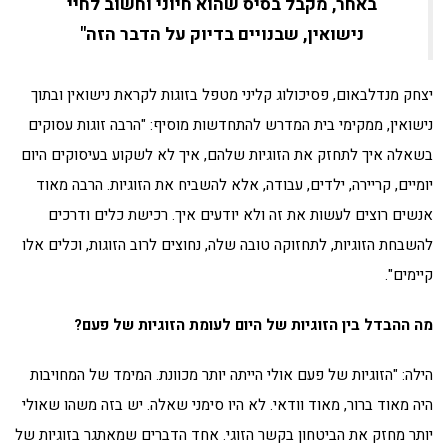
באחר, מקבל בסיס שהוא חיוני וחשוב לחיי
נישואין, שבנויים בדיוק על הדבר הזה"
יצחק מנדלבאום, פסיכולוג קליני מטפל בזוגות לקראת נישואין ובתוך
נישואין, ממקימי בית המדרש להתחדשות מוסיף: "הרבה זוגות עסוקים
בשאלה איך לתחזק את הזוגיות שלהם, איך לא לשקוע בעיסוקים היום
יומיים, קריירה, ילדים, עבודה, אלא להשביח את הזוגיות. הרבה מאוד
אנשים רוצים לעשות את זה ולא יודעים איך. רכישת כלים ודרכים
להשבחת הזוגיות, לתחזוקה טובה שלה, נחוצים לרוב הזוגות, וכלים אלו
קיימים".
מה ההבדל בין הזוגיות של היום לעומת הזוגיות של פעם?
הילה: "הזוגיות של פעם אולי הייתה יותר מכוונת. המימד של המחויבות
היה מאוד ברור, מאוד וודאי. לא היו סימני שאלה. יש בזה משהו שאולי
יותר מחזק את הביטחון בקשר הזוגי. אחד הדברים שמאתגר בזוגיות של