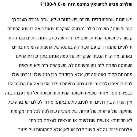
שלרוב מגיע לנישואין בהיבט הזה 'מ-0 ל-100'?
"יש זוגות שמתמודדים עם זה, ויש זוגות שלא, שזה עבורם מעבר רך,
טוב ופשוט", משיבה הילה. "הבעיה העיקרית שאני רואה בנושא המיניות
קשורה לתשוקה המינית, ושם אני מרגישה שגם זוגות דתיים וגם זוגות
חילוניים מתמודדים עם השחיקה בנושא של התשוקה המינית בחיים
באותה מידה. זו הבעיה העיקרית. עד כמה אנחנו בתוך שגרת החיים
העמוסה מפנים לזה זמן ותשומת לב, משקיעים בזה ולא מוצאים
פתרונות קלים ואוטומטיים, אלא מרוכזים בבן הזוג שלנו וברצון שלנו
להיטיב איתו ולהיטיב עם עצמנו במיניות שלנו. אני רואה את הבעיה הזו
כבעיה מספר אחת- נושא התשוקה המינית והתשוקה אל המין עצמו. בזה
אין הפרדה בין דתיים וחילונים, כולנו באותה סירה. לכולם יש בעיה של
שחיקה, של עייפות, של פיזור, של אנרגיה שהולכת לכל מיני מקומות
לא מכוונים- אנשים שגולשים או מוצאים לעצמם כל מיני
אלטרנטיבות. זה לא קשור לדת או לא, אלא למקומות של פיזור