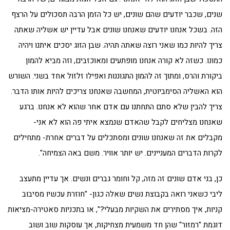
שנים, שכבר יודעים שהם שונים, יש כל הזמן הרבה תסכולים על הרצף
הזה. בשכל אנחנו יודעים שאנחנו שונים אבל עדיין יש אשליה שאתה
צריך להיות כמו שאני רוצה שאתה תהיה. שבן הזוג יסכים איתנו ויהיה
כמונו. כשזה לא קורה אנחנו מופתעים ומאוכזבים, וזה מביא להמון
ביקורת והרס, ומתוך זה להמון התגוננות ואפילו זלזול אחד בשני. השורש
הוא האשליה הסימביוטית, המחשבה שאנחנו צריכים להיות אותו הדבר.
צריך להבין שלא סתם התחתנו עם אדם אחר שהוא לא אנחנו. ברגע
שאנחנו מצליחים לקבל שהאדם שנמצא איתי פה הוא לא אני-
מקבלים את זה שאנחנו שונים ומסתכלים על דברים אחרת- מתחילים
לקרות הדברים המעניינים. יש יותר אוויר. משם באה הצמיחה".
כן, בני אדם שונים זה מזה, קל וחומר גברים ונשים. אך עדיין מתעצב
ליבי כשאני רואה בקבוצת נשים שאלה כגון- "חוזרת עכשיו מסיבוב
קניות, איך מסתירים את השקיות מבעלי?", או בתכניות סאטירה-מציאות
דוגמת "רמזור" שהן חד משמעית מצחיקות, אך עוסקות שוב ושוב