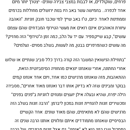
פרחים, שוקולדים, או לבבות במצבי צבירה שונים- יצטרך יותר מיום
אחד לכפרה… בחמישה עשר באב היו בנות ירושלים מחוללות בכרמים
וממתינות לאחד. כיום, ט"ו באב שייך למי שכבר חובק זוגיות. "האהבה
עיוורת והאוהבים אינם רואים את מעשי הטירוף המבדחים שהם עצמם
עושים", קבע שייקספיר. עם יד על הלב, כמה זמן ה"טירוף" הזה מחזיק?
מה עושים כשהפרפרים בבטן, מה לעשות, בשלב מסוים- נעלמים?
"בתחילת הנישואין המשבר הזה קורה בדרך כלל סביב שנתיים או שלוש
אחרי החתונה, אחרי שאנחנו יוצאים מהחוויה הסימביוטית הזאת,
ההתאהבות, מזה שאנחנו מרגישים כמו אחד, ויום אחד אנחנו קמים
בבוקר ומבינים שזה לא בדיוק אותו דבר ואנחנו מאוד אחרים", מסבירה
הילה יפרח, שהיא ובעלה אילן יועצים ומנחים לזוגיות ב"פנים בפנים"
ומכשירים זוגות להנחיית זוגות במכון ליברמן. "הרבה זוגות בשלב הזה
מרגישים שהם לא מתאימים, שהם מאוד שונים. אחד הקשיים
הבסיסיים שאנחנו מתמודדים איתם ומלווים אותנו הרבה שנים זה
התסכול שבן הזוג הוא לא "אנחנו". גם אצל זוגות מבוגרים, של הרבה