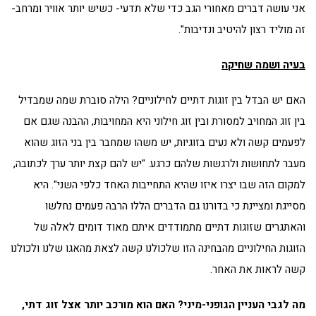
אני עושה דברים מאחורי הגב כדי שלא תדעי- כשיש יותר אוויר ומרחב-
זה מוליד רצון להיטיב ונדיבות".
בעיה ושמה שחיקה
האם יש הבדל בין זוגות דתיים לחילוניים? הילה סוברת שמה שמבדיל
בין זוג המחויב למסורת ובין זוג חילוני היא המחויבות, ההבנה שגם אם
לפעמים קשה ולא נעים בזוגיות, יש משהו שמחבר בין בני הזוג שהוא
מעבר לתחושות ולרגשות שלהם כרגע. "יש להם קצת יותר ערך לכתובה,
למקום הזה שבו יצרו איזו שהיא התחייבות האחד כלפי השני". היא
מסייגת ומציינת כי בדורנו גם הדברים הללו הרבה פעמים נחלשו
והאתגרים שזוגות דתיים מתמודדים איתם מאוד דומים לאלה של
הזוגות החילוניים מהבחינה הזו שלכולנו קשה לצאת מהאגו שלנו ולכולנו
קשה לראות את האחר.
מה לגבי העניין הגופני-מיני? האם הוא מורכב יותר אצל זוג דתי,