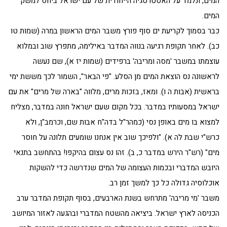
המים, ונלמד על האסטרטגיה הייחודית של עם ישראל ביחס למשק
המים.
כבר בסמוך לקריעת ים סוף פורץ משבר המים הראשון במרה (שמות טו
כב). לאחר תקופת רגיעה בנווה המדבר באילימה, מתפרץ שוב ובמלוא
עוצמתו במשבר 'מסה ומריבה' ברפידים (שמות יז א), שם נעשה
לראשונה נס הוצאת המים מן הסלע. "פי הבאר", השמור לכך מששת ימי
בראשית (אבות ה ו). ומאז, בזכות מרים, מלווה "בארה של מרים" את עם
ישראל במסעותיו במדבר. בכל מקום שעם ישראל חונה במדבר, מצליח
למצוא בו מים באופן נסי (כמהר"ל בדה"ח אבות שם, וכרמב"ן, ולא
כרש"י שבת לה א). "ולפיכך שוב אין אנחנו שומעים תלונה על חוסר
מים" (רש"ר הירש במדבר כ, ב). זהו נס עצום בהיקפו! בהתחשב בתנאי
היובש המדברי ובכמות העצומה של המים שנדרשה כדי להשקות
אוכלוסיה גדולה כל כך למשך זמן רב.
משבר 'מי מריבה' מתרחש בשנת הארבעים, בסוף תקופת המדבר ערב
הכניסה לארץ ישראל. ביציאה מהשטח המדברי ובהגעה לאזור המיושב