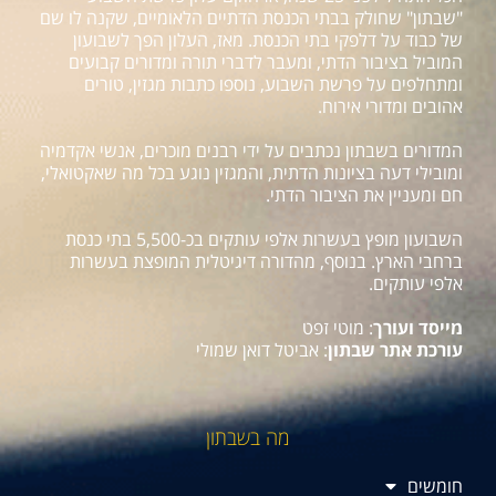
"שבתון" שחולק בבתי הכנסת הדתיים הלאומיים, שקנה לו שם
של כבוד על דלפקי בתי הכנסת. מאז, העלון הפך לשבועון
המוביל בציבור הדתי, ומעבר לדברי תורה ומדורים קבועים
ומתחלפים על פרשת השבוע, נוספו כתבות מגזין, טורים
אהובים ומדורי אירוח.
המדורים בשבתון נכתבים על ידי רבנים מוכרים, אנשי אקדמיה
ומובילי דעה בציונות הדתית, והמגזין נוגע בכל מה שאקטואלי,
חם ומעניין את הציבור הדתי.
השבועון מופץ בעשרות אלפי עותקים בכ-5,500 בתי כנסת
ברחבי הארץ. בנוסף, מהדורה דיגיטלית המופצת בעשרות
אלפי עותקים.
מייסד ועורך
: מוטי זפט
עורכת אתר שבתון
: אביטל דואן שמולי
מה בשבתון
חומשים