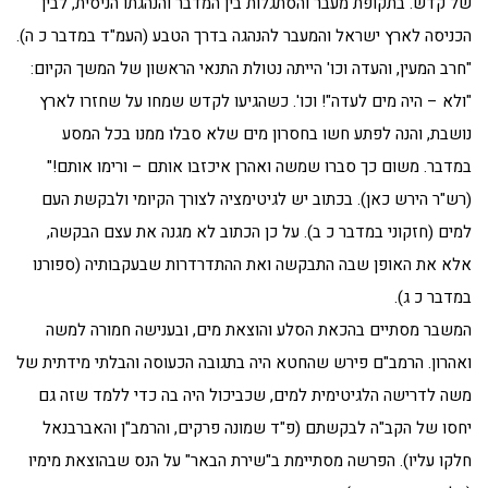
של קדש. בתקופת מעבר והסתגלות בין המדבר והנהגתו הניסית, לבין
הכניסה לארץ ישראל והמעבר להנהגה בדרך הטבע (העמ"ד במדבר כ ה).
"חרב המעין, והעדה וכו' הייתה נטולת התנאי הראשון של המשך הקיום:
"ולא – היה מים לעדה"! וכו'. כשהגיעו לקדש שמחו על שחזרו לארץ
נושבת, והנה לפתע חשו בחסרון מים שלא סבלו ממנו בכל המסע
במדבר. משום כך סברו שמשה ואהרן איכזבו אותם – ורימו אותם!"
(רש"ר הירש כאן). בכתוב יש לגיטימציה לצורך הקיומי ולבקשת העם
למים (חזקוני במדבר כ ב). על כן הכתוב לא מגנה את עצם הבקשה,
אלא את האופן שבה התבקשה ואת ההתדרדרות שבעקבותיה (ספורנו
במדבר כ ג).
המשבר מסתיים בהכאת הסלע והוצאת מים, ובענישה חמורה למשה
ואהרון. הרמב"ם פירש שהחטא היה בתגובה הכעוסה והבלתי מידתית של
משה לדרישה הלגיטימית למים, שכביכול היה בה כדי ללמד שזה גם
יחסו של הקב"ה לבקשתם (פ"ד שמונה פרקים, והרמב"ן והאברבנאל
חלקו עליו). הפרשה מסתיימת ב"שירת הבאר" על הנס שבהוצאת מימיו