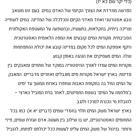
(כלי יקר שם כא יז).
הפרשה מחדדת את הצורך הקיומי של האדם במים. בעם זהו משאב
טבע אסטרטגי ואחד מאדני הקיום והכלכלה של המדינה. במים לשתייה
וצריכה ביתית, בחקלאות, בתעשיה, ובהשפעה על המעטפת האקולוגית
הסביבתית. מקורות המים קובעים את המפה הלאומית האסטרטגית.
היקף אספקת המים לכל מקום במדינה קובע את יכולת ההתפתחות
שלה. המים מעסיקים את הנהגה באופן קבוע.
מקורות המים עמדו לאורך ההיסטוריה במוקד של מתחים ומאבקים בין
מדינות. בארץ ישראל מקורות מים מוגבלים ואזורים מדבריים. המאבק
על המים החל בה בתקופת האבות שחפרו בארות ונמשך עד ימינו
ב'מלחמה על המים' בשנות החמישים, לאחר בנית המוביל הארצי –
להובלת מי הכנרת למרכז ולנגב.
בארץ ישראל משק המים תלוי בחסדי שמים (דברים יא א). כמו בכל
התחומים האסטרטגיים, יש בו שילוב בין מעשה אדם ועזרת שמים, פיזי
ורוחני. בניהול של משק המים עלינו לעשות ככל יכולתנו לפתחו, להוביל