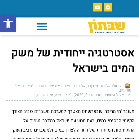
פתח סרגל
אסטרטגיה ייחודית של משק
המים בישראל
שנוולד אליעזר חיים (רב, אל"מ במילואים, ראש ישיבת ההסדר 'מאיר הראל'
מודיעין)
י״ט באלול ה׳תש״פ (ספטמבר 8, 2020)
11:15 am
אין תגובות
משבר 'מי מריבה' שבפרשתנו מצטרף למערכת משברים סביב הצורך
הקיומי הבסיסי במים, בעת מסע עם ישראל במדבר. נעמוד על
ההתייחסות המיוחדת של התורה לצורך במים ולמשברים סביב משק