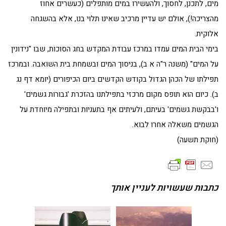
מים, לתכנן, לחסוך, ולהעשירו במים מותפלים (כעשרים אחוז
מהצריכה!), אולם יש עדיין מרכיב שאינו תלוי בנו, אלא בהשגחה
אלוקית.
בימי הבית המים עמדו במרכז עבודת המקדש בחג הסוכות, שבו "נידונין
על המים" (משנה ר"ה א ב), בניסוך המים ובשמחת בית השואבה. ובמרכז
תפילתו של הכהן הגדול בקודש הקדשים ביום הכיפורים (יומא דף נג
ב). כיום הוא תופס מקום מרכזי בתפילתנו בהזכרת 'גבורות גשמים'
ו'בבקשת גשמים' בעיתם, ולעיתים אף בתעניות ובתפילה מיוחדת על
הגשמים משאלה אחרו לבוא.
(חוקת תשעה)
כתבות שעשויות לעניין אותך