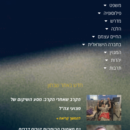
משפט
פילוסופיה
מדרש
הלכה
החיים עצמם
בחברה הישראלית
המגזין
יהדות
תרבות
חדש באתר שבתון
הקרב שאחרי הקרב: מסע השיקום של
פצועי צה"ל
להמשך קריאה »
גם מאחורי הכותרות קורים דברים