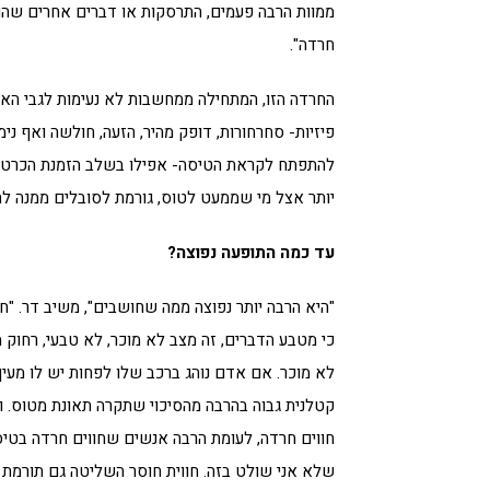
ממוות הרבה פעמים, התרסקות או דברים אחרים שהם
חרדה".
החרדה הזו, המתחילה ממחשבות לא נעימות לגבי האסו
פיזיות- סחרחורות, דופק מהיר, הזעה, חולשה ואף ני
להתפתח לקראת הטיסה- אפילו בשלב הזמנת הכרטיס
יותר אצל מי שממעט לטוס, גורמת לסובלים ממנה ל
עד כמה התופעה נפוצה?
"היא הרבה יותר נפוצה ממה שחושבים", משיב דר. "
כי מטבע הדברים, זה מצב לא מוכר, לא טבעי, רחו
לא מוכר. אם אדם נוהג ברכב שלו לפחות יש לו מעי
קטלנית גבוה בהרבה מהסיכוי שתקרה תאונת מטוס. ו
חווים חרדה, לעומת הרבה אנשים שחווים חרדה בטי
שלא אני שולט בזה. חווית חוסר השליטה גם תורמת 