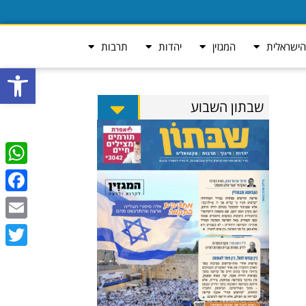
ישראלית
המגזין
יהדות
תרבות
פתח סרגל
שבתון השבוע
tsApp
ebook
Email
Twitter