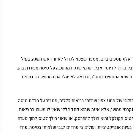
בשבוע שעבר נשבר בנתב"ג שיא נוסף- שיא של 105 אלף נוסעים ביום, מספר שצפוי לגדול לאחר ראש השנה. בנמל
בל בדרך לדיוטי. אבל, יש מי שרק המחשבה על טיסה מעוררת בהם
 שיא הנוסעים בנתב"ג, וכנראה לא יעלו את הממוצע גם בשנים
ולוגי של מחוז צפון שירותי בריאות כללית, מסביר על חרדת טיסה:
נקרטי ממשי, אלא איזה שהוא פחד כללי שאין לו משהו במציאות.
טוס מקולקל והוא הולך להתרסק, או שאני הולך לטוס לתוך סערה
עיות אובייקטיביות, ועולים בי פחדים לגבי שלמותי בטיסה, פחד