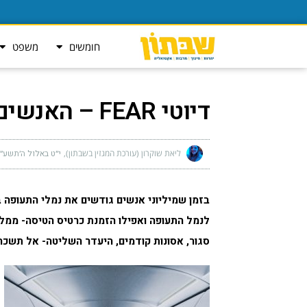
חומשים
משפט
דיוטי FEAR – האנשים שמפחדים מטיסות
ליאת שוקרון (עורכת המגזין בשבתון)
י״ט באלול ה׳תשע״ח (אוגו
בזמן שמיליוני אנשים גודשים את נמלי התעופה 
לנמל התעופה ואפילו הזמנת כרטיס הטיסה- ממלאת
סגור
,
אסונות קודמים, היעדר השליטה- אל תשכח