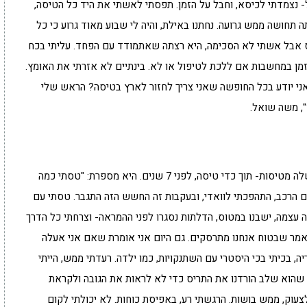
 נצמדתי לכיסא, וחבל על הזמן. תפסתי לאשתי את היד כל הטיסה,
ה תחושה ממש גרועה. נחתנו באילת, והיה לי שבוע מאוד גרוע כי כל
וס אבל אשתי לא הסכימה, היא רצתה שאתמודד עם הפחד. עליתי בכח
 הזמן במחשבות אם ללכת לטיפול או לא. בינתיים לא אזרתי את האומץ.
שאני יודע בכל החופשה שאני צריך לחזור לארץ בטיסה? הראש שלי
", משה שואל.
אלירז אקדמאי, בת 42, גילתה את החרדה העמוקה שלה מטיסות- תוך כדי טיסה, לפני 7 שנים. היא מספרת: "טסתי כמה
עם הרכב, התהפכתי לוואדי, ובעקבות זה החשש הזה התגבר. טסתי עם
 עצמה, ישבנו במטוס, הדלתות נסגרו לפני ההמראה- וצרחתי כל הדרך
אמר שבטוח אנחנו מתרסקים. גם היום אני אומרת שאם אני אעלה
 בכיתי בכי היסטרי עם השתנקויות, כמו ילדה. רעדתי ממש, הייתי
ה שהוא שלב הורדנו את התריס כדי לא לראות את הגובה ולקראת
צעוק, ממש בושות. הרגשתי רע, באפיסת כוחות. לא יכולתי לקום