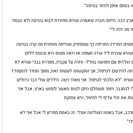
ה בשום אופן לחזור בטיסה".
אגיב ככה. הייתה חברה שאמרה שהיא מפחדת לבוא בטיסה ולא הבנתי
מה יהיה לי".
 מסוים החרדה החריפה כך שמספיק שהייתה מספרת מה קרה בטיסה
כשהיא עוברת ליד שדה תעופה או רואה מטוס היא נכנסת ללחץ.
 הולדתו עם חופשה בחו"ל- חזרה על עקביה, ממררת בבכי שהיא לא
צתה להירשם לטיפול, אך התקשתה לעשות זאת, מתוך הפחד להתמודד
ת. "לא הלכתי לטיפול. אני מאוד רוצה. הילדים שלי כבר גדולים
 לי להתגבר, ויותר משתלם היום לטוס מאשר לנפוש בארץ, אבל אני
 את זה? עדיף לי לחיות", היא צוחקת.
מרכב, אבל באוטו השליטה אצלי. זה באמת מפריע לי אבל אני לא
ד".