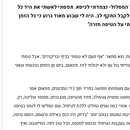
 המסלול- נצמדתי לכיסא. תפסתי לאשתי את היד כל
לקבל התקף לב. היה לי שבוע מאוד גרוע כי כל הזמן
י על הטיסה חזרה"
 40, לפתע, חרדה מטיסות. הוא מתאר: "אף פעם לא טסתי 'בכיף ובריקודים', אבל טסתי.
ייתי בול עץ ולא יכולתי לזוז. פתאום, ביום מן הימים הרגשתי שאני
עם משפחתו חופשה בפריז. תוך כדי התכנונים, פתאום אמר
תחושה נפשית שהחלה, פחד מהטיסה, מהגבהים, מחוסר שליטה, רק
אחרי כמה שנים החליט ללכת לטיפול, שם המליצו לו לטוס בטיסה
ות המטוס גבוהה יותר. "בדיוק היה כנס באילת. נרשמנו, הזמנו טיסה,
ה בעקבות הטיפול. נכנסנו למטוס, הכל טוב ויפה. התיישבנו, ואיך