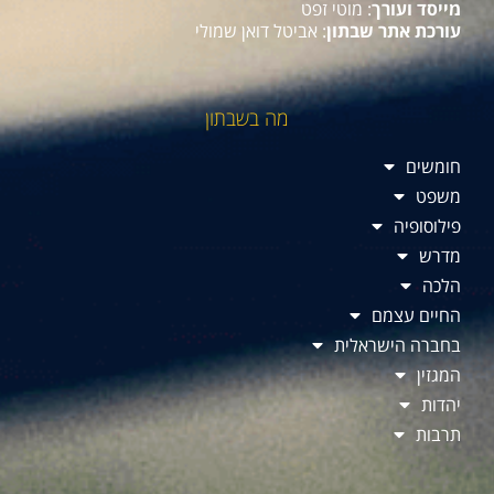
מייסד ועורך
: מוטי זפט
עורכת אתר שבתון
: אביטל דואן שמולי
מה בשבתון
חומשים
משפט
פילוסופיה
מדרש
הלכה
החיים עצמם
בחברה הישראלית
המגזין
יהדות
תרבות