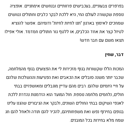
בפרפרים צבעוניים, בעכבישים פרוותיים ובנחשים אימתניים. אופציה
נוספת שקשורה לעולם החי, היא ללכת לבקר כלבים וחתולים נטושים
שמחכים לאימוץ בארגון "תנו לחיות לחיות" ודומיהם. אפשר להוציא
לטיול קצר את אחד הכלבים, או ללטף גור חתולים חמדמד. אולי אפילו
תצאו משם עם חבר חדש!
דבר, שחין
המכות הללו שקשורות בגוף מזכירות לי את הפצועים בגוף מהמלחמה,
שכבר יותר משנה סובלים את הכאבים ואת הפציעות וההשלכות שלהם
על חיי היומיום שלהם. רבים מהם עדיין מוגבלים ומאושפזים בבתי
חולים, נלחמים מלחמה נוספת. חול המועד הוא הזדמנות נהדרת ללכת
לאגפי השיקום בבתי החולים השונים, ולבקר את הגיבורים שהגנו עלינו
בגופם בחירוף נפש ואת משפחותיהם, להכיר להם תודה ולאחל להם חג
שמח מלא בחירות בכל המובנים.