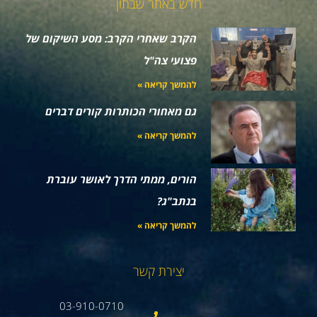
חדש באתר שבתון
הקרב שאחרי הקרב: מסע השיקום של
פצועי צה"ל
להמשך קריאה »
גם מאחורי הכותרות קורים דברים
להמשך קריאה »
הורים, ממתי הדרך לאושר עוברת
בנתב"ג?
להמשך קריאה »
יצירת קשר
03-910-0710