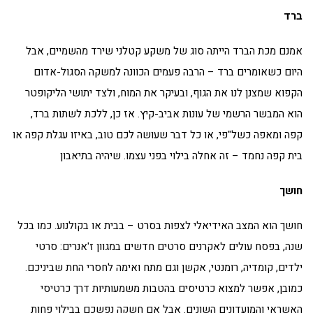
ברד
אמנם מכת הברד הייתה סוג של משקע קטלני שירד מהשמיים, אבל
היום כשאומרים ברד – הרבה פעמים הכוונה למשקה הסגול-אדום
הקפוא שמצנן לנו את הגוף, ובעיקר את המוח, ולצד יתושי הליקופטר
הוא המבשר הרשמי של עונות אביב-קיץ. אז כן, ללכת לשתות ברד,
קפה ומאפה כשל"פי, או כל דבר שעושה לכם טוב, באיזו עגלת קפה או
בית קפה נחמד – זה אחלה בילוי בפני עצמו. שיהיה בתיאבון
חושך
חושך הוא המצב האידיאלי לצפות בסרט – בבית או בקולנוע. כמו בכל
שנה, בפסח עולים לאקרנים סרטים חדשים במגוון ז'אנרים: סרטי
ילדים, קומדיה, רומנטי, אקשן וגם מתח ואימה לחסרי החת שביניכם.
כמובן, אפשר למצוא כרטיסים בהטבות משמעותיות דרך כרטיסי
האשראי והמועדונים השונים. אבל אם חשקה נפשכם בבילוי פחות