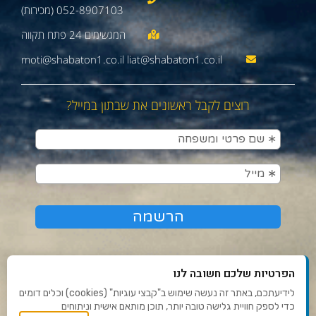
052-8907103 (מכירות)
moti@shabaton1.co.il liat@shabaton1.co.il
רוצים לקבל ראשונים את שבתון במייל?
הפרטיות שלכם חשובה לנו
לידיעתכם, באתר זה נעשה שימוש ב"קבצי עוגיות" (cookies) וכלים דומים
כדי לספק חוויית גלישה טובה יותר, תוכן מותאם אישית וניתוחים
תנאי שימוש ומדיניות פרטיות