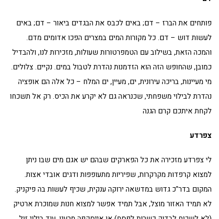
פותחים את הברז – דם; באים לכבס את הבגדים ביאור – דם; באים
לעשות דוש – דם. כל מקורות המים במצרים הפכו אדומים מדם.
והמכה הזאת, בשילוב עם הטמפרטורות שעולות, מזכירות לנו, ולהבדיל
כמובן, שהחופש הזה הוא הזדמנות נהדרת לטבול במים. נקיים. צלולים.
מי מעיינות, בריכה עירונית, ים, מעיין, ים המלח – כל אלה הם אופציה
נהדרת לבילוי משפחתי, שכנראה גם לא יקרע את הכיס. רק אל תשכחו
לקחת איתכם קרם הגנה
צפרדע
לי צפרדע מזכירה את כל הפארקים שבהם יש אגם מים שבו ניתן
למצוא קרפדות מקרקרות, שפיריות מתעופפות ודגים אובדי אצות.
המקום בדר"כ גדוש במדשאה ירוקה ענקית, שכיף לעשות בה פיקניק.
לא תמיד האזור מוצל, אבל תמיד אפשר למצוא חנות שמוכרת ארטיק
(לא לשכוח לבדוק כשרות לפסח) או אייסקפה מרענן. עוד בילוי זול