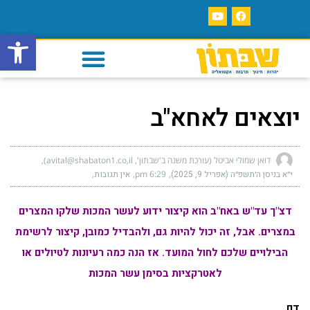
פתח סרגל
יוצאים לאחא"ב
דואן שמולי אביטל (עורכת משנה ב'שבתון', avital@shabaton1.co,il)
י״א בניסן ה׳תשפ״ה (אפריל 9, 2025)
6:29 pm
אין תגובות
דצ"ך עד"ש באח"ב הוא קיצור ידוע לעשר המכות שלקו המצרים
במצרים. אבל, זה יכול להיות גם, ולהבדיל כמובן, קיצור לרשימת
הבילויים שלכם לחול המועד. אז הנה כמה רעיונות לטיולים או
לאטרקציות בסימן עשר המכות
דם