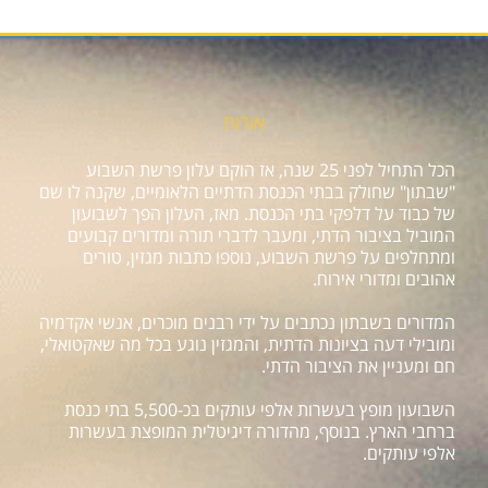
אודות
הכל התחיל לפני 25 שנה, אז הוקם עלון פרשת השבוע
"שבתון" שחולק בבתי הכנסת הדתיים הלאומיים, שקנה לו שם
של כבוד על דלפקי בתי הכנסת. מאז, העלון הפך לשבועון
המוביל בציבור הדתי, ומעבר לדברי תורה ומדורים קבועים
ומתחלפים על פרשת השבוע, נוספו כתבות מגזין, טורים
אהובים ומדורי אירוח.
המדורים בשבתון נכתבים על ידי רבנים מוכרים, אנשי אקדמיה
ומובילי דעה בציונות הדתית, והמגזין נוגע בכל מה שאקטואלי,
חם ומעניין את הציבור הדתי.
השבועון מופץ בעשרות אלפי עותקים בכ-5,500 בתי כנסת
ברחבי הארץ. בנוסף, מהדורה דיגיטלית המופצת בעשרות
אלפי עותקים.