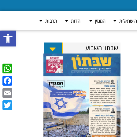
ישראלית
המגזין
יהדות
תרבות
פתח סרגל
שבתון השבוע
tsApp
ebook
Email
Twitter