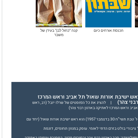
הכנסת אורחים כיום
קנה "כחול לבן" בעידן של
משבר
ראש ישיבת אורות שאול תל אביב וראש המרכז
בני צהר)
|
להציג את כל הפוסטים של שרלו יובל (רב, ראש
ביב וראש המרכז לאתיקה בארגון רבני צהר)
הרב יובל שֶרְלוֹ (נולד ב-ז' טבת תשי"ח 30 בדצמבר 1957) הוא ראש ישיבת אורות שאול (יחד עם
 ציבורי בולט בזרם הדתי לאומי. עוסק במגוון תחומים, דוגמת
פוליטיקה; חבר בארגון רבני צהר ובפורום תקנה. במסגרת עיסוקו באתיקה