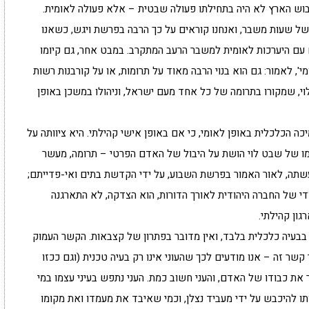
כיבוש הארץ לא היה בתחילתו פעולה שבטית – אלא פעולה לאומית.
 של שעות משבר, ואנחנו קוראים על כך הרבה בפרשת ויגש, כשאנו
עם היערכות לאומית למשבר הרעב המתקרב. במבט אחר, גם קיומו
', לאמור: גם הוא בנוי הרבה מאוד על תרומות, או על קורבנות רשות
וי, שמקורו בתרומה של כל אחד מעם ישראל, וניהולו במשכן באופן
ה הכלכלית באופן לאומי, כי אם באופן אישי קהילתי. היא ציוותה על
ו של שבט לוי הושת על היבול של האדם הפרטי – תרומה, מעשר
שתה, לאור האמור בפרשת השבוע, על ידי הקדשת בתים ואי-פדייתם;
די של החברה היהודית לאורך הדורות, הוא הצדקה, לא התארגנה
גון קהילתי.
ר בבעיה כלכלית בלבד, ואין מדובר בפתרון של קצבאות. הקשר העמוק
קשר זה – אנו מודעים לכך שהעוני אינו רק בעיה טכנית (וגם ככזו
 את כבודו של האדם, והעני חשוב כמת. העני נתפש בעיני עצמו במי
ו להיכבש על ידי מעביד נצלן, וכמי שאיבד את מעמדו ואת מקומו