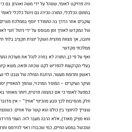
היה פרויקט לאומי, שנוהל על ידי משה ואהרון. גם 
בתחום הכלכלי, התורה הכירה גם ניהול כלכלי לאומי
עוקבים אחר הדרך בה התמודד יוסף בממלכת מצרים 
של המקדש לאורך זמן מבוסס על ידי ניהול 'חצי לאומי
וחובה, אך מצוות מחצית השקל יוצרת תקציב בלתי תל
ממלכתי מקדשי.
ואף על פי כן, התורה לא בחרה לנהל את מערכת התמיכ
בעלי הקרקעות להפריש לקט שכחה ופאה; משא קיומ
ראשון ותרומת מעשר; הרחבת הנחלה של שבט לוי נע
ועיקר העיקרים – המוסד המרכזי, שהפך למאפיין יסו
כמפעל לאומי כי אם כמצווה פרטית, ויותר מאוחר באר
חלק מהסיבות לכך נובע מהכינוי "אחיך" – אין מדוב
שצריך להיווצר בין כולנו הוא קשר של אחים. כשנוצר 
הוא מציק מאוד), אלא הרבה מעבר לזה. העוני מדרדר
שנכשל במסע החיים, כמי שכבודו ראוי להירמס וחרות