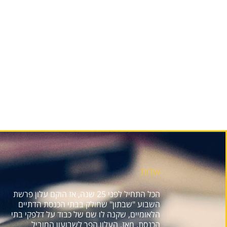
אודות
הכל התחיל לפני 25 שנה, אז הוקם עלון פרשת
השבוע "שבתון" שחולק בבתי הכנסת הדתיים
הלאומיים, שקנה לו שם של כבוד על דלפקי בתי
הכנסת. מאז, העלון הפך לשבועון המוביל