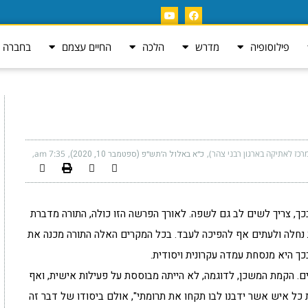
פילוסופיה
מדרש
הלכה
החיים עצמם
בחברה ה
רכז לאתיקה בארגון רבני צהר)
כ״א באלול ה׳תש״פ (ספטמבר 10, 2020)
7:35 am
 בכך, צריך לשים לב גם לשפה. לאורך הפרשה הזו כולה, התורה מדברת
 נחלה ולעתים אף להפיכה לעבד. בכל המקרים האלה התורה מכנה את
כך היא מנסחת עמדה עקרונית ויסודית.
יים. הקמת המשכן, לדוגמה, לא הייתה מבוססת על פעילות אישית, ואף
כל איש אשר ידבנו לבו תקחו את תרומתי", אולם ביסודו של דבר זה