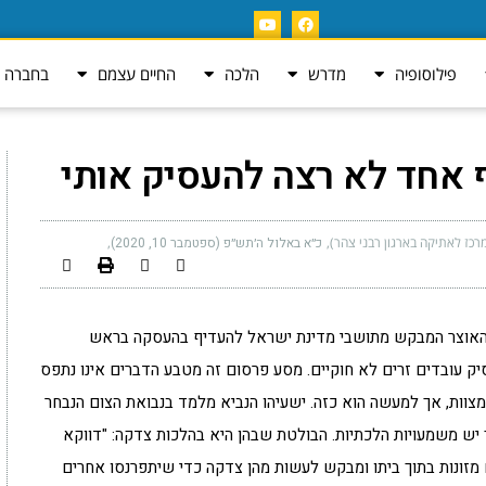
פילוסופיה
מדרש
הלכה
החיים עצמם
בחברה ה
 אחד לא רצה להעסיק אותי
רכז לאתיקה בארגון רבני צהר)
כ״א באלול ה׳תש״פ (ספטמבר 10, 2020)
 האוצר המבקש מתושבי מדינת ישראל להעדיף בהעסקה בראש
יק עובדים זרים לא חוקיים. מסע פרסום זה מטבע הדברים אינו נתפס
צוות, אך למעשה הוא כזה. ישעיהו הנביא מלמד בנבואת הצום הנבחר
ך יש משמעויות הלכתיות. הבולטת שבהן היא בהלכות צדקה: "דווקא
מזונות בתוך ביתו ומבקש לעשות מהן צדקה כדי שיתפרנסו אחרים