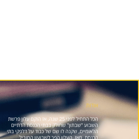
אודות
הכל התחיל לפני 25 שנה, אז הוקם עלון פרשת
השבוע "שבתון" שחולק בבתי הכנסת הדתיים
הלאומיים, שקנה לו שם של כבוד על דלפקי בתי
הכנסת. מאז, העלון הפך לשבועון המוביל