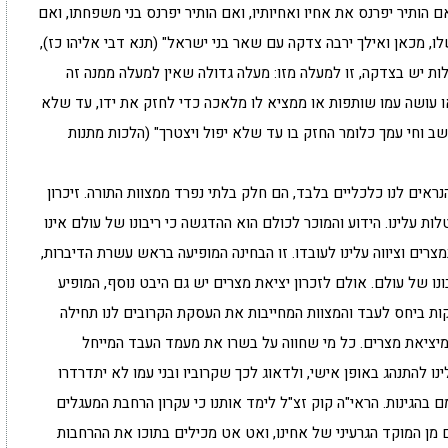
 הותיר יפרנס את אחיו ואחיותיו, ואם הותיר יפרנס בני משפחתו, ואם
 שלו, מכאן ואילך ירבה צדקה עם שאר בני ישראל" (תנא דבי אליהו כז),
ת יש בצדקה, זו למעלה מזו: מעלה גדולה שאין למעלה ממנה זה
או עושה עמו שותפות או ממציא לו מלאכה כדי לחזק את ידו, עד שלא
שב וחי עמך כלומר החזק בו עד שלא יפול ויצטרך" (הלכות מתנות
ראים לנו כלכליים בלבד, הם חלק בלתי נפרד ממצוות התורה. זיכרון
ת עלינו. הידוע והמוכר לכולם הוא ההדגשה כי ריבונו של עולם אינו
מצרים וציווה עלינו לעובדו. זו הבחינה המופיעה בראש עשרת הדיברות,
בונו של עולם. אולם לזכרון יציאת מצרים יש גם היבט נוסף, המופיע
קות ביחס לעבד והמצוות המחייבות את העסקת הקרובים לנו תחילה
יציאת מצרים. כל מי שחווה על בשרו את מעמד העבד המייחל
ו להתנהג באופן אישי, ולדאוג לכך שקרוביו ובני עמו לא יתדרדרו
בהגינות. הראי"ה קוק זצ"ל לימד אותנו כי עקרון הרחבת המעגלים
מן המוקד הגרעיני של אחינו, ואט אט מכילים בתוכו את ההרחבות