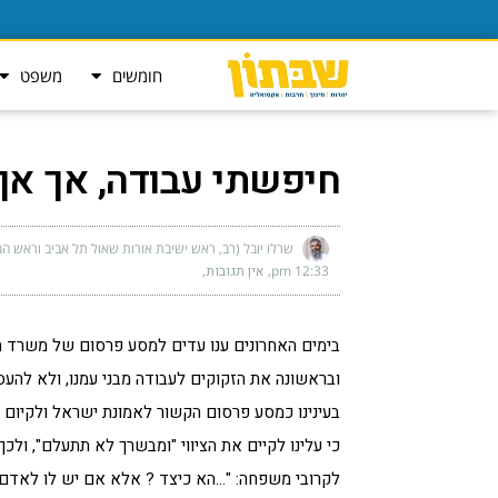
חומשים
משפט
חיפשתי עבודה, אך אף
שרלו יובל (רב, ראש ישיבת אורות שאול תל אביב וראש המ
12:33 pm
אין תגובות
בימים האחרונים ענו עדים למסע פרסום של משרד
ובראשונה את הזקוקים לעבודה מבני עמנו, ולא להעס
בעינינו כמסע פרסום הקשור לאמונת ישראל ולקיום מ
כי עלינו לקיים את הציווי "ומבשרך לא תתעלם", ולכ
לקרובי משפחה: "…הא כיצד ? אלא אם יש לו לאדם 