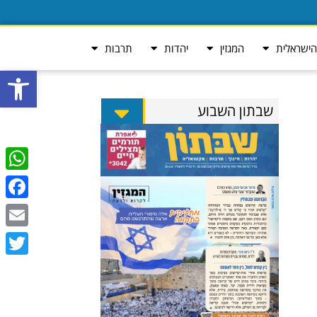
ישראלית
המגזין
יהדות
תרבות
פתח סרגל
שבתון השבוע
tsApp
ebook
Email
Twitter