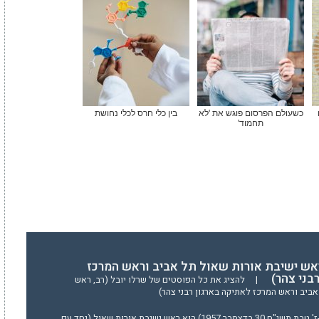
כשעולם הפרסום פוגש את 'לא
בין כלי חרס לכלי נחושת
תחמוד'
ראש ישיבת אורות שאול תל אביב וראש המרכז
בני צהר)
|
להציג את כל הפוסטים של שרלו יובל (רב, ראש
ביב וראש המרכז לאתיקה בארגון רבני צהר)
הרב יובל שֶרְלוֹ (נולד ב-ז' טבת תשי"ח 30 בדצמבר 1957) הוא ראש ישיבת אורות שאול (יחד עם