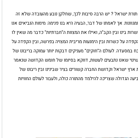
תורת ישראל ? יש הרבה סיבות לכך, שחלקן נובע מהעובדה שלא זה
גוונות. אך לאמתו של דבר, הבעיה היא בנו פנימה: מימות הנביאים אנו
ות בינו ובין הקב"ה, ואילו את המצוות ה"חברתיות" כדבר מה שאין לו
פדה על כשרות ובין הימנעות מריבית המצויה בפרשה, ובין הקפדה על
ח במסעדה. לעולם ה"חוקים" מעניקים דבקות יותר עמוקה בריבונו של
שינוי שאנו נתבעים לעשות, דווקא בסיומו של חומש הקדושה שנאמר
רץ ישראל וקדושת החברה קשורים בציר שבינינו ובין ריבונו של
ביעה הגדולה שצריכה להילמד מהתורה כולה, ולעבור לעולם החוויות