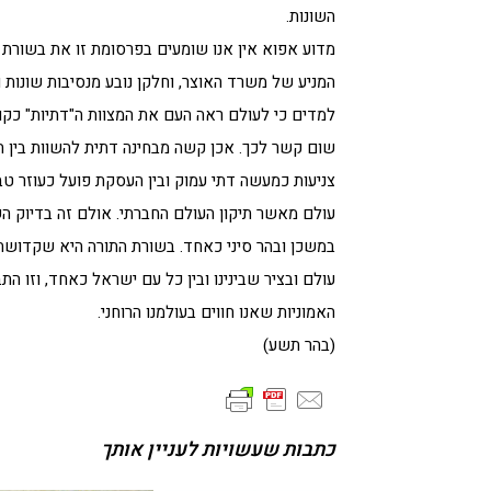
השונות.
מדוע אפוא אין אנו שומעים בפרסומת זו את בשורת 
המניע של משרד האוצר, וחלקן נובע מנסיבות שונות ומ
למדים כי לעולם ראה העם את המצוות ה"דתיות" כקושר
שום קשר לכך. אכן קשה מבחינה דתית להשוות בין הק
צניעות כמעשה דתי עמוק ובין העסקת פועל כעוזר טב
עולם מאשר תיקון העולם החברתי. אולם זה בדיוק ה
במשכן ובהר סיני כאחד. בשורת התורה היא שקדושת א
עולם ובציר שבינינו ובין כל עם ישראל כאחד, וזו הת
האמוניות שאנו חווים בעולמנו הרוחני.
(בהר תשע)
כתבות שעשויות לעניין אותך