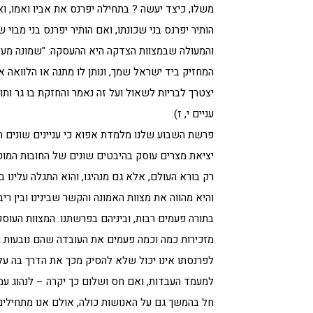
משלו, כיצד יעשה ? בתחילה יפרנס את אביו ואמו, ואם
הותיר יפרנס בני שכונתו, ואם הותיר יפרנס בני מבוי
והמעולה שבמצוות הצדקה היא ההעסקה: "שמונה מעלו
המחזיק ביד ישראל שמך, ונותן לו מתנה או הלוואה 
יצטרך לבריות לשאול ועל זה נאמר והחזקת בו גר ותו
עניים י, ז).
פרשת השבוע שלנו מלמדת אפוא כי עניינים שונים הנ
יציאת מצרים עוסק בהיבטים שונים של החובות המוטלו
רק בורא העולם, אלא גם מנהיגו, והוא התגלה עלינו ב
והיא מהווה את מצוות האמונה והקשר שבינינו ובין רי
בתורה פעמים רבות, וביניהם בפרשתנו. המצוות העוס
מזכירות כמה וכמה פעמים את העובדה שהם נובעות מ
לפרנסתו אינו יכול שלא להסיק מכך את הדרך בה עלינ
למעמד העבדות, ואם חס ושלום כך יקרה – לנהוג עמם 
חל בהמשך גם על האנושות כולה, אולם אנו מתחילים 