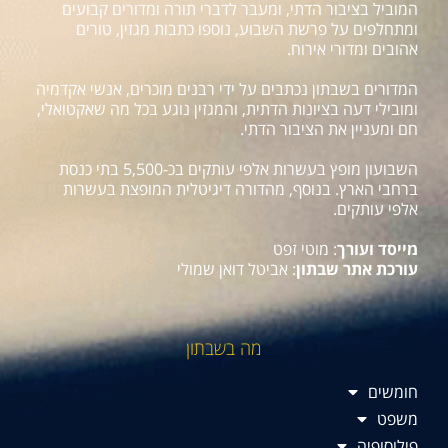
המוביל בציבור הדתי, ומעבר לדברי תורה ומדורים קבועים
ומתחלפים על פרשת השבוע, נוספו כתבות מגזין, טורים
אהובים ומדורי אירוח.
המדורים בשבתון נכתבים על ידי רבנים מוכרים, אנשי אקדמיה
ומובילי דעה בציונות הדתית, והמגזין נוגע בכל מה שאקטואלי,
חם ומעניין את הציבור הדתי.
השבועון מופץ בעשרות אלפי עותקים בכ-5,500 בתי כנסת
ברחבי הארץ. בנוסף, מהדורה דיגיטלית המופצת בעשרות
אלפי עותקים.
מייסד ועורך
: מוטי זפט
עורכת אתר שבתון
: אביטל דואן שמולי
מה בשבתון
חומשים
משפט
פילוסופיה