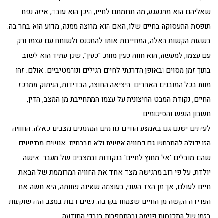
שאליהם הוא מתגעגע, מה תרומתם לחייו, היכן הוא עובד, איזה נפח
תופסת התעסוקה בחיים שלו, האם הוא מרוצה ממנה, מדוע הוא בחר בה.
בשעות הקשות האלה, המחייבות אותו להתכנס ולשוחח עם עצמו ורק
עם עצמו, למעשה, הוא חווה כעין מוות. "כעין", שכן עתיד הוא לשוב
בתוך זמן מסוים ובאופן הדרגתי לחיים רגילים ונורמטיביים. אולם, זהו
מוות בכל המובנים האחרים. היציאה החוצה, הבדידות, הניתוק ממרכז
החיים, נקודת המבט החיצונית על עצמו המתחייבת מן המצב, הדין,
חשבון הנפש והסיכומים.
לעיתים ישנם גם באמצע החיים גורמים המזמנים מצבים כאלה. החוויה
הזו יכולה להתרחש גם כחוויה אישית ולא חברתית. אנשים מרגישים
שהם מובלים 'אל מחוץ לחיים' בנקודות ובמצבים של מעבר. אישה
יולדת, על פי רוב מרגישה מצד אחד את החוויה המרוממת של הבאת
חיים לעולם, אך מן הצד השני, בעוצמה שאינה פחותה, היא חשה את
הפרידה הקשה מן החיים שצמחו בקרבה. נשים רבות במצב הזה שוקעות
בזמן של התכנסות פנימה ובהתחפרות בנבכי התודעה.