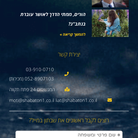
הורים, ממתי הדרך לאושר עוברת
בנתב"ג?
להמשך קריאה »
יצירת קשר
03-910-0710
052-8907103 (מכירות)
moti@shabaton1.co.il liat@shabaton1.co.il
רוצים לקבל ראשונים את שבתון במייל?