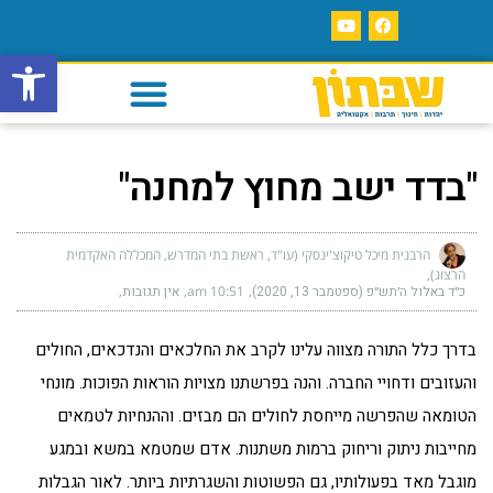
פתח סרגל
"בדד ישב מחוץ למחנה"
הרבנית מיכל טיקוצ'ינסקי (עו"ד, ראשת בתי המדרש, המכללה האקדמית
הרצוג)
כ״ד באלול ה׳תש״פ (ספטמבר 13, 2020)
10:51 am
אין תגובות
בדרך כלל התורה מצווה עלינו לקרב את החלכאים והנדכאים, החולים
והעזובים ודחויי החברה. והנה בפרשתנו מצויות הוראות הפוכות. מונחי
הטומאה שהפרשה מייחסת לחולים הם מבזים. וההנחיות לטמאים
מחייבות ניתוק וריחוק ברמות משתנות. אדם שמטמא במשא ובמגע
מוגבל מאד בפעולותיו, גם הפשוטות והשגרתיות ביותר. לאור הגבלות