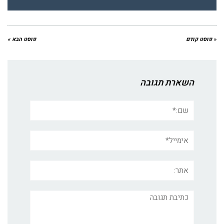
« פוסט קודם
פוסט הבא »
השארת תגובה
שם:*
אימייל*
אתר:
תגובה