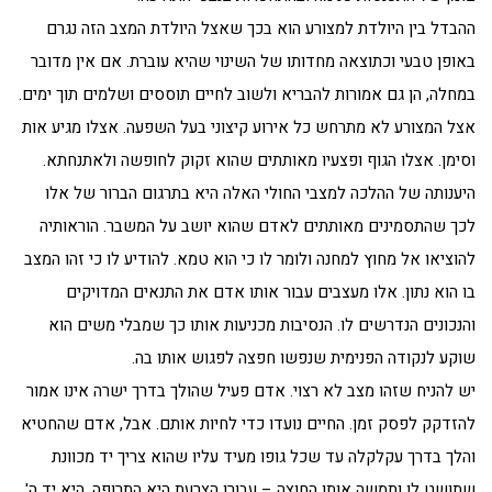
ההבדל בין היולדת למצורע הוא בכך שאצל היולדת המצב הזה נגרם
באופן טבעי וכתוצאה מחדותו של השינוי שהיא עוברת. אם אין מדובר
במחלה, הן גם אמורות להבריא ולשוב לחיים תוססים ושלמים תוך ימים.
אצל המצורע לא מתרחש כל אירוע קיצוני בעל השפעה. אצלו מגיע אות
וסימן. אצלו הגוף ופצעיו מאותתים שהוא זקוק לחופשה ולאתנחתא.
היענותה של ההלכה למצבי החולי האלה היא בתרגום הברור של אלו
לכך שהתסמינים מאותתים לאדם שהוא יושב על המשבר. הוראותיה
להוציאו אל מחוץ למחנה ולומר לו כי הוא טמא. להודיע לו כי זהו המצב
בו הוא נתון. אלו מעצבים עבור אותו אדם את התנאים המדויקים
והנכונים הנדרשים לו. הנסיבות מכניעות אותו כך שמבלי משים הוא
שוקע לנקודה הפנימית שנפשו חפצה לפגוש אותו בה.
יש להניח שזהו מצב לא רצוי. אדם פעיל שהולך בדרך ישרה אינו אמור
להזדקק לפסק זמן. החיים נועדו כדי לחיות אותם. אבל, אדם שהחטיא
והלך בדרך עקלקלה עד שכל גופו מעיד עליו שהוא צריך יד מכוונת
שתושט לו ותמשה אותו החוצה – עבורו הצרעת היא התרופה. היא יד ה'