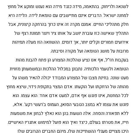
לשנאה ולריחוק. בהתאמה, מידה כנגד מידה הוא נענש ומוקע אל מחוץ
למחנה ישראל. הדברים אינם מתיישבים עם טומאת לידה. הלידה היא
חלק מתהליכי החיים. אמנם מקרה זה אינו כרוך בהרחקה קיצונית, אבל
התהליך שאישה כזו עוברת יושב על אותו ציר ויוצר תמונת רצף של
אירועים חמורים וקלים יותר, אך דומים. ההשוואה הזו מעלה תמיהות
מרובות על מושג הטומאה ועל מקורה וסיבתה.
בעקבות חז"ל, אף אנו נציע שהלכות המצורע הן פתח להבנת מהות
הטומאה ולטעמי הלכותיה. נתבונן במכלול ההלכות ובמשמעותן מזווית
מעט שונה. בחינת מצבו של המצורע המבודד יכולה להאיר משהו על
מהותה של הרחקתו ועל הוקעתו. אדם המצוי בתקופת נידוי, שיצא מחוץ
לכל המחנות, אינו פוגש אף אדם, למעט אדם אחד: הוא עצמו. הוא
פוגש את עצמו לא במצב הטבעי הסואן, העמוס ב'רעשי רקע'. אלא,
ללא תפאורה והסחה. אלה השעות בהן הוא נאלץ לבחון את משמעות
חייו, את מטרתו בעולם, כיצד ואיך הוא פועל למימוש אתגריו האישיים.
היכן מצויים מעגלי ההשתייכות שלו, מיהם החברים הקרובים שלו