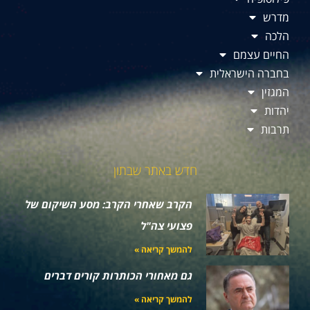
מדרש
הלכה
החיים עצמם
בחברה הישראלית
המגזין
יהדות
תרבות
חדש באתר שבתון
הקרב שאחרי הקרב: מסע השיקום של
פצועי צה"ל
להמשך קריאה »
גם מאחורי הכותרות קורים דברים
להמשך קריאה »