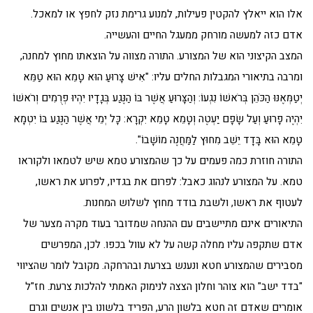
אלו הוא ייאלץ להקטין פעילות, למנוע גרימת נזק לחפץ או למאכל.
אדם כזה למעשה מורחק ממעגל החיים והעשייה.
המצב הקיצוני הוא של המצורע. התורה מצווה על הוצאתו מחוץ למחנה,
ומרבה בתיאורי המגבלות החלים עליו: "אִישׁ צָרוּעַ הוּא טָמֵא הוּא טַמֵּא
יְטַמְּאֶנּוּ הַכֹּהֵן בְּרֹאשׁוֹ נִגְעוֹ: וְהַצָּרוּעַ אֲשֶׁר בּוֹ הַנֶּגַע בְּגָדָיו יִהְיוּ פְרֻמִים וְרֹאשׁוֹ
יִהְיֶה פָרוּעַ וְעַל שָׂפָם יַעְטֶה וְטָמֵא טָמֵא יִקְרָא: כָּל יְמֵי אֲשֶׁר הַנֶּגַע בּוֹ יִטְמָא
טָמֵא הוּא בָּדָד יֵשֵׁב מִחוּץ לַמַּחֲנֶה מוֹשָׁבוֹ".
התורה חוזרת כמה פעמים על כך שהמצורע טמא שיש לטמאו ולקוראו
טמא. על המצורע לנהוג כאבל: לפרום את בגדיו, לפרוע את ראשו,
לעטוף את ראשו, ולשבת בודד מחוץ לשלוש המחנות.
התיאורים אינם מתיישבים עם ההנחה שמדובר בעוד מקרה מצער של
אדם שתקפה עליו מחלה קשה על לא עוול בכפו. לכן, המפרשים
מסבירים שהמצורע חטא ונענש בצרעת ובהרחקה. מקובל לומר שהציווי
"בדד ישב" הוא צוהר וחלון הצצה לנימוק האמתי להלכות צרעת. חז"ל
אומרים שאדם זה חטא בלשון הרע, הפריד בלשונו בין אנשים וגרם