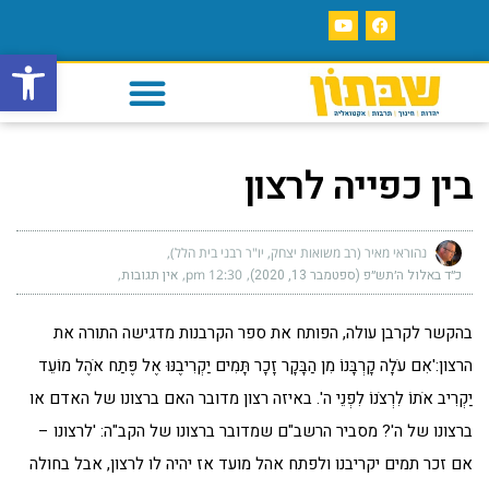
פתח סרגל
בין כפייה לרצון
נהוראי מאיר (רב משואות יצחק, יו"ר רבני בית הלל)
כ״ד באלול ה׳תש״פ (ספטמבר 13, 2020)
12:30 pm
אין תגובות
בהקשר לקרבן עולה, הפותח את ספר הקרבנות מדגישה התורה את
הרצון:'אִם עֹלָה קָרְבָּנוֹ מִן הַבָּקָר זָכָר תָּמִים יַקְרִיבֶנּוּ אֶל פֶּתַח אֹהֶל מוֹעֵד
יַקְרִיב אֹתוֹ לִרְצֹנוֹ לִפְנֵי ה'. באיזה רצון מדובר האם ברצונו של האדם או
ברצונו של ה'? מסביר הרשב"ם שמדובר ברצונו של הקב"ה: 'לרצונו –
אם זכר תמים יקריבנו ולפתח אהל מועד אז יהיה לו לרצון, אבל בחולה