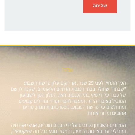
אודות
הכל התחיל לפני 25 שנה, אז הוקם עלון פרשת השבוע
"שבתון" שחולק בבתי הכנסת הדתיים הלאומיים, שקנה לו שם
של כבוד על דלפקי בתי הכנסת. מאז, העלון הפך לשבועון
המוביל בציבור הדתי, ומעבר לדברי תורה ומדורים קבועים
ומתחלפים על פרשת השבוע, נוספו כתבות מגזין, טורים
אהובים ומדורי אירוח.
המדורים בשבתון נכתבים על ידי רבנים מוכרים, אנשי אקדמיה
ומובילי דעה בציונות הדתית, והמגזין נוגע בכל מה שאקטואלי,