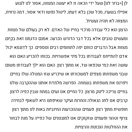
לן [=ברור לנו] שעל ידי הכאה זו לא יעשה המצווה, אסור לנו לנגוע
אפילו בשערו, מכל שכן בלא דעתו, ליטול נפשו ודאי אסור, דמה נרוויח,
המצווה לא תהיה נעשית'.
הרצון הוא כלי עבודה מרכזי בחייו של האדם. לא רק בעולם של מצוות
ומעשים טובים אלא בכל דבר הדורש הכרעה. אמנם הדגמנו זאת בקיום
מצוות אבל הדברים כוחם יפה לתחומים רבים ונוספים. כך לדוגמא יכול
אדם להתייחס לעבודתו בכל מיני אפשרויות. בכוחו להכריע האם הוא
עושה זאת כמי שכפאו שד, או מתוך רצון. האם הוא ילך לעבודתו משום
שבני משפחתו מצפים למשכורתו או שיכריע שזו המטלה שלו בחיים
ויפרנס את משפחתו בשמחה. הפרשה מלמדת אותנו שההקרבה שלנו
בחיים צריכה לינוק מרצון. כל החיים אנו נעים במתח שבין כפיה לרצון.
קרבים אנו לחג הגאולה והחרות ועיקר שאיפתנו היא לשאוף לבחירה
חופשית מתוך רצון. פעמים שההכרעות החיוביות באות לנו מתוך רצון
צרוף וטהור ופעמים שזקוקים אנו למנגנונים של כפייה על מנת לבחור
את ההחלטות הנכונות והרצויות.