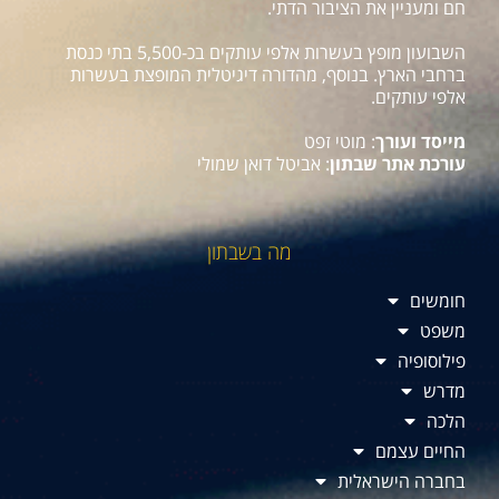
חם ומעניין את הציבור הדתי.
השבועון מופץ בעשרות אלפי עותקים בכ-5,500 בתי כנסת
ברחבי הארץ. בנוסף, מהדורה דיגיטלית המופצת בעשרות
אלפי עותקים.
מייסד ועורך
: מוטי זפט
עורכת אתר שבתון
: אביטל דואן שמולי
מה בשבתון
חומשים
משפט
פילוסופיה
מדרש
הלכה
החיים עצמם
בחברה הישראלית