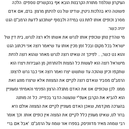
העיקרון שנלמד מתורת הקרבנות הובא אף בהקשרים נוספים. הלכה
פשוטה היא בהלכות גיטין, שדינו של גט להינתן מרצון. ברם, אם אדם
מסרב וכופים אותו לתת גט במידה ולבסוף ישתכנע לדעת הרמב"ם הגט
יהיה כשר:
מי שהדין נותן שכופין אותו לגרש את אשתו ולא רצה לגרש, בית דין של
ישראל בכל מקום ובכל זמן מכין אותו עד שיאמר רוצה אני ויכתוב הגט
והוא גט כשר, … לפיכך זה שאינו רוצה לגרש מאחר שהוא רוצה להיות
מישראל רוצה הוא לעשות כל המצות ולהתרחק מן העבירות ויצרו הוא
שתקפו וכיון שהוכה עד שתשש יצרו ואמר רוצה אני כבר גרש לרצונו.
הרמב"ם מסביר שאדם רוצה לקיים את המצוות אלא שיצרו מונע זאת
ממנו. לכן שכופים אנו את האדם מתגלה הרצון הפנימי והאמיתי ומעוניין
הוא להביא את הקרבן אעפ"י שנעשה הדבר בכפייה. כל זה מותנה
בהערכה מוקדמת, שאכן האדם מעוניין לקיים את המצווה אולם היא
ברור לנו, שאינו מעונין כלל לקיים את המצוה אין כופים אותו. וכך אומר
רבי שמחה מאיר מדווניסק בספרו אור שמח על הרמב"ם: 'אבל אם ברי