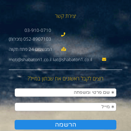
יצירת קשר
03-910-0710
052-8907103 (מכירות)
moti@shabaton1.co.il liat@shabaton1.co.il
רוצים לקבל ראשונים את שבתון במייל?