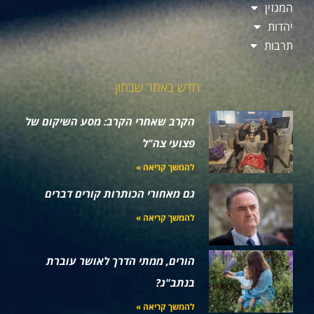
המגזין
יהדות
תרבות
חדש באתר שבתון
הקרב שאחרי הקרב: מסע השיקום של
פצועי צה"ל
להמשך קריאה »
גם מאחורי הכותרות קורים דברים
להמשך קריאה »
הורים, ממתי הדרך לאושר עוברת
בנתב"ג?
להמשך קריאה »