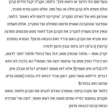
ובעל מום כת' הירצך או הישא פניך'. כלומר, הקב"ה יקבל מידינו קרבן
שלם ותמים ולא קרבן חולה או בעל מום. אולם האבן עזרא מסביר,
שהרצון הוא של האדם המקריב: 'שיקריבנו לרצונו ולא באונס'. כלומר,
שמדובר שההקרבה נעשית מרצונו המוחלט של המקריב. אולם פעמים
שאין אדם מעוניין להקריב את הקרבן אבל לאחר מסע שכנועים מתרצה
הוא ומביא את הקרבן האם נגדיר זאת כהבאה מרצון?. הגמרא במסכת
קדושין (נ ע"א) דנה ביחס שבין הרצון לכפיה:
יקריב אותו – מלמד שכופין אותו, יכול בעל כרחו? תלמוד לומר: לרצונו,
הא כיצד? כופין אותו עד שיאמר רוצה אני; ואמאי? הא בלביה לא ניחא
ליה [בליבו אינו מעוניין]! אלא לאו משום דאמרינן דברים שבלב אינן
דברים. ודילמא שאני התם, דאנן סהדי דניחא ליה בכפרה [אנחנו עדים
שרוצה הוא בכפרה]!
כלומר אף מקרה קיצוני, שמסרב האדם להביא את הקרבן ולאחר, שאנו
נוקטים באמצעי כפייה שונים משנה את דעתו ואומר: 'רוצה אני' מוגדרת
הבאת קרבנו כהבאה מרצון.