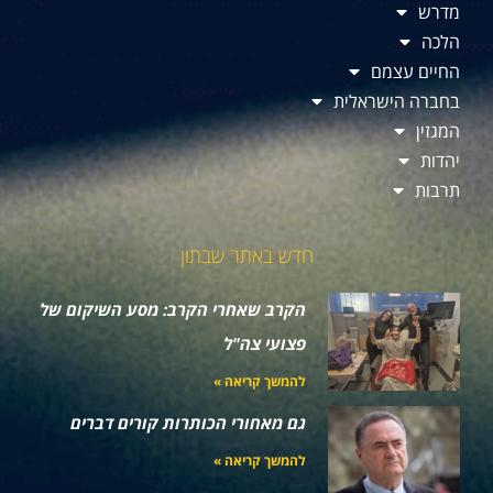
מדרש
הלכה
החיים עצמם
בחברה הישראלית
המגזין
יהדות
תרבות
חדש באתר שבתון
הקרב שאחרי הקרב: מסע השיקום של
פצועי צה"ל
להמשך קריאה »
גם מאחורי הכותרות קורים דברים
להמשך קריאה »