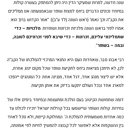
שנה חדשה, למרות שמעיקר הדין היה ניתן להסתפק בעשרה קולות.
במיוחד נכונים הדברים ביחס למצות שופר שבאמצעותה אנו ממליכים
את הקב"ה וכך נאמר (ראש השנה (לד ע"ב)): "אמר הקדוש ברוך הוא:
אמרו לפני בראש השנה מלכיות זכרונות ושופרות.
מלכויות – כדי
שתמליכוני עליכם, זכרונות – כדי שיבא לפני זכרוניכם לטובה,
ובמה – בשופר
".
רבי אבהו סבר, שאחדות העם היא התנאי המרכזי להמלכתו של הקב"ה.
לכן, לא תיתכן מציאות ביחס לתקיעת שופר שכל מקום ינהג אחרת,
אלא יש ליצור מנהג אחד, דגל אחד, מנגינה אחת. כל המנהגים ייהפכו
למארג אחד ובכל העולם יתקעו בדיוק את אותן תקיעות.
דומה שתחושת הקיטוב בעם הולכת ומתעצמת ובמיוחד בימים אלו של
בחירות. קולות השופר שיישמעו בכל קהילות ישראל יזכירו לכולנו עד
כמה אחדות משמעותית להמלכת ה'. המחלוקת קיימת, ולא נוכל לאחד
בין ההשקפות אלא לאפשר לכל קבוצה להמשיך לחיות לפי אמונתה,