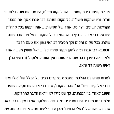
עד לתקופתו, היו מקומות שנהגו לתקוע תש"ת, היו מקומות שנהגו לתקוע
תר"ת, והיו שתקעו תשר"ת, כל מקום ומנהגו. רבי אבהו אסף את מנהגי
הקהילות השונים ויצר סט אחד של תקיעות, שאותו יתקעו בכל קהילות
ישראל. רבי אבהו העדיף מנהג אחיד בכל המקומות על פני מנהג שונה
שינהג בכל מקום ומקום וכך מסביר רב האי גאון את טעם הדבר:
"וכשבא רבי אבהו ראה לתקן תקנה שיהיו כל ישראל עושין מעשה אחד
ולא יראה ביניהן
דבר שההדיוטות רואין אותו כחלוקה
" (חדושי הר"ן
ראש השנה לד ע"א).
למרות שהעולם ההלכתי מתבסס במקרים רבים על הכלל של "אלו ואלו
דברי אלוקים חיים" או "מנהג המקום", סבר רבי אבהו שבתקיעת שופר
חשוב לאחד בין המנהגים, כך שאפילו לא ייראה הדבר כמחלוקת.
תלמידי חכמים יודעים ומכירים טיבה של מחלוקת אולם אין הדבר נראה
טוב בעיניהם של "בעלי הבתים" ולכן עדיף ליצור מנהג אחיד בפתחה של