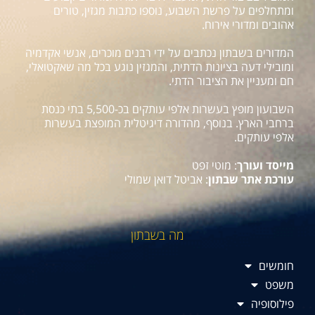
ומתחלפים על פרשת השבוע, נוספו כתבות מגזין, טורים
אהובים ומדורי אירוח.
המדורים בשבתון נכתבים על ידי רבנים מוכרים, אנשי אקדמיה
ומובילי דעה בציונות הדתית, והמגזין נוגע בכל מה שאקטואלי,
חם ומעניין את הציבור הדתי.
השבועון מופץ בעשרות אלפי עותקים בכ-5,500 בתי כנסת
ברחבי הארץ. בנוסף, מהדורה דיגיטלית המופצת בעשרות
אלפי עותקים.
מייסד ועורך
: מוטי זפט
עורכת אתר שבתון
: אביטל דואן שמולי
מה בשבתון
חומשים
משפט
פילוסופיה