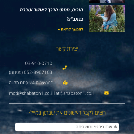
הורים, ממתי הדרך לאושר עוברת
בנתב"ג?
להמשך קריאה »
יצירת קשר
03-910-0710
052-8907103 (מכירות)
moti@shabaton1.co.il liat@shabaton1.co.il
רוצים לקבל ראשונים את שבתון במייל?