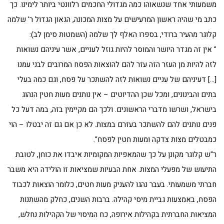
משמעותי אחד שנשאוהו כמה מגדולי החכמים רלוונטי ביותר לימינו. כך
כתב מי שהיה ראשון המרעישים על מצות המכונה, הגאון הגדול ר' שלמה
קלוגר מהעיר ברודי, בספרו האלף לך שלמה (השמטות סימן לב):
" אין זה מגדר היושר והמוסר להיות גוזל לעניים, אשר עיניהם נשואות
לזה להיות מן העזר הזה עזר להם להוצאות הפסח המרובים לבני עמנו
[…] דעיניהם של עניים נשואות לזה להשתכר על פסח, וגם כמה בעלי
בתים והבינונים, ומכל שכן ההדיוטים – אין נותנים מעות חטין הנהוג
בישראל, ושרשו מדברי הראשונים. ולכך הם מקיימין בזה, במה דעל כל
פנים נותנים להם להשתכר בעזרם במצות. לא כן אם גם זה יבטלו – הוי
כמבטלים מצות צדקה ומעות חטין לפסח".
ר"ש קלוגר מקונן על כך שהמאפיות המקומיות איבדו את כוחן, לטובת
התיעוש של מפעלי המצות. אחת הבעיות שמציאות זו הולידה היא משבר
חברתי משמעותי. בעבר נהגו להעניק מעות חטים, כלומר הוצאות לכבוד
הפסח, באמצעות גביית מיסי קהילה. ברבות השנים, כחלק מהשתנות
המציאות החברתית בקהילות אירופה, כח המיסוי של הקהילות נחלש,