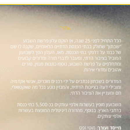
אודות
הכל התחיל לפני 25 שנה, אז הוקם עלון פרשת השבוע
"שבתון" שחולק בבתי הכנסת הדתיים הלאומיים, שקנה לו שם
של כבוד על דלפקי בתי הכנסת. מאז, העלון הפך לשבועון
המוביל בציבור הדתי, ומעבר לדברי תורה ומדורים קבועים
ומתחלפים על פרשת השבוע, נוספו כתבות מגזין, טורים
אהובים ומדורי אירוח.
המדורים בשבתון נכתבים על ידי רבנים מוכרים, אנשי אקדמיה
ומובילי דעה בציונות הדתית, והמגזין נוגע בכל מה שאקטואלי,
חם ומעניין את הציבור הדתי.
השבועון מופץ בעשרות אלפי עותקים בכ-5,500 בתי כנסת
ברחבי הארץ. בנוסף, מהדורה דיגיטלית המופצת בעשרות
אלפי עותקים.
מייסד ועורך
: מוטי זפט