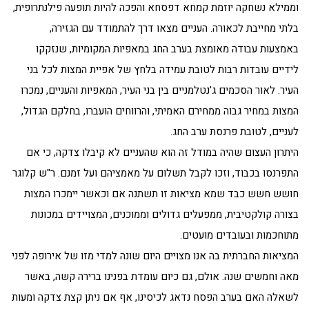
וממילא נשחקה יוזמת קמחא דפסחא והפכה להיות תופעה פילנתרופית,
בלתי מחייבת לכאורה. העניים מצאו דרך להתמודד עם הגזירה,
באמצעות עבודה מאומצת בערב החג במאפיות המקומיות, שנזקקו
לידיים עובדות רבות לטובת עמידה בלחץ של אפיית המצות לכל בני
העיר. לאור הסכמים ג'נטלמניים בין בני העיר, המאפיות והעניים, נמכרו
המצות במחיר גבוה ממחירם האמיתי, והרווחים הועברו, בחלקם הגדול,
לעניים, לטובת פרנסת ערב החג.
היתרון העצום שהיה במודל זה הוא שהעניים לא קיבלו צדקה, כי אם
התפרנסו בכבוד, וזכו לקבל תשלום על מאמציהם ועל זמנם. ר"ש קלוגר
חושש חשש כבד שמא מציאות זו תשתנה אם וכאשר יימכרו המצות
בצורה קולקטיבית, ממפעלים גדולים וממוכנים, המצויידים במכונות
מתוחכמות ובעובדים מועטים.
המציאות החברתית בה אנו מצויים היום שונה למדי מזו של אירופה לפני
מאה וחמשים שנה. אולם, גם כיום עומדת בפנינו ברירה קשה, באשר
לשאלה האם בערב הפסח נדאג לכיסינו, אף אם ניתן קצת צדקה ומעות