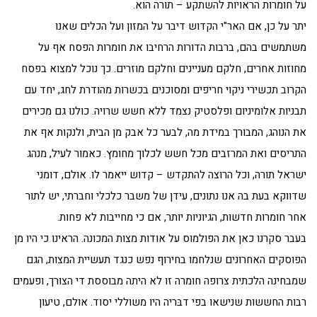
על חומרות הראויות להשתקע – תורה הוא.
יתר על כן, אם האר"י הקדוש דיבר על המזון ועל הכלים שאנו
משתמשים בהם, ברבות הדורות הרחיבו את חומרות הפסח אף על
מחוזות אחרים, חלקם מעניינים וחלקם מוזרים. כך נוכל למצוא בפסח
הקרוב תכשירי ניקוי חריפים ומסוכנים בכשרות מהודרת לחג, יחד עם
תבניות אלומיניום ופלסטיק נצמד ללא חשש שרויה. כולנו גם מכירים
את הנוהג, המבורך במידת מה, לבער כל אבק מן הבית, ולנקות אף את
התריסים ואת המרזבים מכל חשש לכלוך מחומץ. כאמור לעיל, מנהג
ישראל תורה, וכל הרוצה להתקדש – קדוש ייאמר לו. אולם, דומני
שדווקא בעת בה אנו נתונים, עידן של משבר כלכלי וחברתי, יש לתור
אחר חומרות חדשות, הגיוניות יותר, אם כי מחייבות לא פחות.
בעבר סקרנו כאן את הפולמוס על אודות מצות המכונה. הראינו כי היו מן
הפוסקים האחרונים שנלחמו בחירוף נפש כנגד תעשיית המצות, הגם
שמבחינה הלכתית צרופה חומרה זו לא היתה מבוססת די הצורך, ופעמים
רבות החששות שנישאו בפי דבּריה היו משוללי יסוד. אולם, טיעון