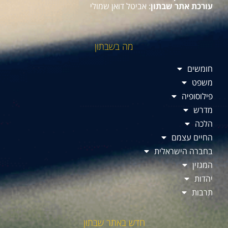
עורכת אתר שבתון
: אביטל דואן שמולי
מה בשבתון
חומשים
משפט
פילוסופיה
מדרש
הלכה
החיים עצמם
בחברה הישראלית
המגזין
יהדות
תרבות
חדש באתר שבתון