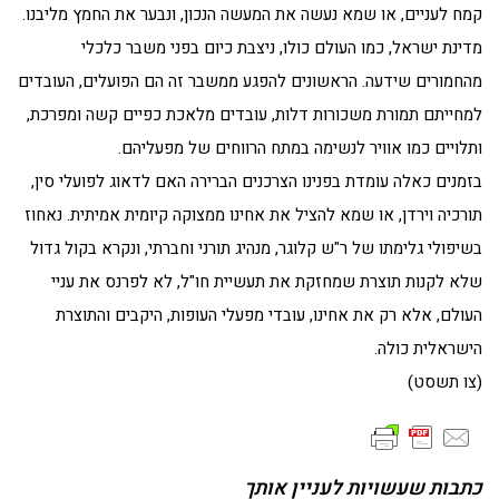
קמח לעניים, או שמא נעשה את המעשה הנכון, ונבער את החמץ מליבנו.
מדינת ישראל, כמו העולם כולו, ניצבת כיום בפני משבר כלכלי
מהחמורים שידעה. הראשונים להפגע ממשבר זה הם הפועלים, העובדים
למחייתם תמורת משכורות דלות, עובדים מלאכת כפיים קשה ומפרכת,
ותלויים כמו אוויר לנשימה במתח הרווחים של מפעליהם.
בזמנים כאלה עומדת בפנינו הצרכנים הברירה האם לדאוג לפועלי סין,
תורכיה וירדן, או שמא להציל את אחינו ממצוקה קיומית אמיתית. נאחוז
בשיפולי גלימתו של ר"ש קלוגר, מנהיג תורני וחברתי, ונקרא בקול גדול
שלא לקנות תוצרת שמחזקת את תעשיית חו"ל, לא לפרנס את עניי
העולם, אלא רק את אחינו, עובדי מפעלי העופות, היקבים והתוצרת
הישראלית כולה.
(צו תשסט)
כתבות שעשויות לעניין אותך