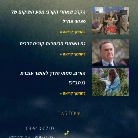
הקרב שאחרי הקרב: מסע השיקום של
פצועי צה"ל
להמשך קריאה »
גם מאחורי הכותרות קורים דברים
להמשך קריאה »
הורים, ממתי הדרך לאושר עוברת
בנתב"ג?
להמשך קריאה »
יצירת קשר
03-910-0710
052-8907103 (מכירות)