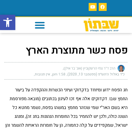
פתח סרגל
פסח כשר מתוצרת הארץ
הרב ד"ר צחי הרשקוביץ (אונ' בר אילן)
כ״ד באלול ה׳תש״פ (ספטמבר 13, 2020)
1:58 pm
אין תגובות
חג הפסח ידוע ומיוחד בדקדוקי ועיוני הכשרות וההקפדה על ביעור
החמץ שבו. דקדוקים אלה אף זכו לעיגון בכתובים (מובאה מפורסמת
היא בשם האר"י שמי שנזהר מחמץ במשהו בפסח, נשמר מחטא כל
השנה כולה, ולכן יש להחמיר בכל החומרות הנהוגות בחג זה), ומנהג
ישראל, שמקפידים על קלה כחמורה, הן על חומרות הראויות להשמר והן