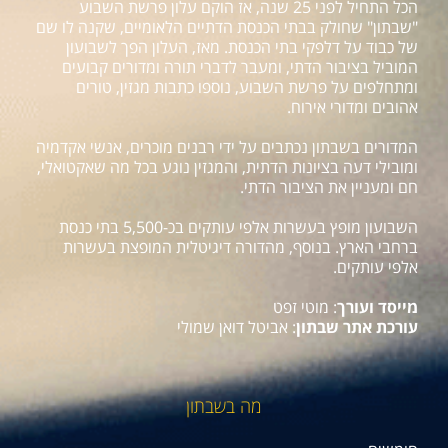
הכל התחיל לפני 25 שנה, אז הוקם עלון פרשת השבוע
"שבתון" שחולק בבתי הכנסת הדתיים הלאומיים, שקנה לו שם
של כבוד על דלפקי בתי הכנסת. מאז, העלון הפך לשבועון
המוביל בציבור הדתי, ומעבר לדברי תורה ומדורים קבועים
ומתחלפים על פרשת השבוע, נוספו כתבות מגזין, טורים
אהובים ומדורי אירוח.
המדורים בשבתון נכתבים על ידי רבנים מוכרים, אנשי אקדמיה
ומובילי דעה בציונות הדתית, והמגזין נוגע בכל מה שאקטואלי,
חם ומעניין את הציבור הדתי.
השבועון מופץ בעשרות אלפי עותקים בכ-5,500 בתי כנסת
ברחבי הארץ. בנוסף, מהדורה דיגיטלית המופצת בעשרות
אלפי עותקים.
מייסד ועורך
: מוטי זפט
עורכת אתר שבתון
: אביטל דואן שמולי
מה בשבתון