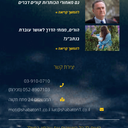
גם מאחורי הכותרות קורים דברים
להמשך קריאה »
הורים, ממתי הדרך לאושר עוברת
בנתב"ג?
להמשך קריאה »
יצירת קשר
03-910-0710
052-8907103 (מכירות)
moti@shabaton1.co.il liat@shabaton1.co.il