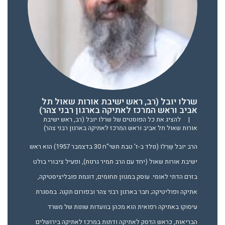
שרלו יובל (רב, ראש ישיבת אורות שאול תל
אביב וראש המרכז לאתיקה בארגון רבני צהר)
|
להציג את כל הפוסטים של שרלו יובל (רב, ראש ישיבת
אורות שאול תל אביב וראש המרכז לאתיקה בארגון רבני צהר)
הרב יובל שֶרְלוֹ (נולד ב-ז' טבת תשי"ח 30 בדצמבר 1957) הוא ראש
ישיבת אורות שאול (יחד עם הרב תמיר גרנות), ופעיל ציבורי בולט
בזרם הדתי לאומי. עוסק במגוון תחומים, דוגמת פובליציסטיקה,
אתיקה ופוליטיקה; חבר בארגון רבני צהר ובפורום תקנה. במסגרת
עיסוקו באתיקה רפואית הוא מכהן בוועדות שונות של משרד
הבריאות, כראש הדסק לאתיקה ודתות במרכז לאתיקה בירושלים