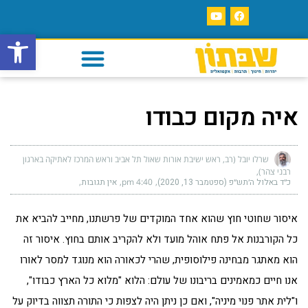
פתח סרגל
איה מקום כבודו
שרלו יובל (רב, ראש ישיבת אורות שאול תל אביב וראש המרכז לאתיקה בארגון
רבני צהר)
כ״ד באלול ה׳תש״פ (ספטמבר 13, 2020)
4:40 pm
אין תגובות
איסור שחוטי חוץ שהוא אחד המוקדים של פרשתנו, מחייב להביא את
כל הקורבנות אל פתח אוהל מועד ולא להקריב אותם בחוץ. איסור זה
הוא מאתגר מבחינה פילוסופית, שהרי לכאורה הוא מנוגד למסר לאורו
אנו חיים כמאמינים בריבונו של עולם: הלוא "מלוא כל הארץ כבודו",
ו"לית אתר פנוי מיניה", ואם כן ניתן היה לצפות כי התורה תצווה בדיוק על