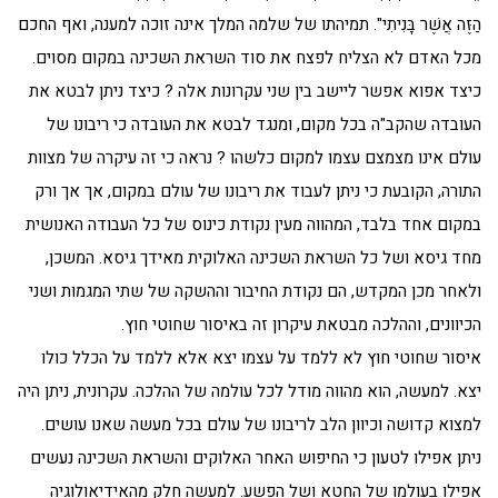
הַזֶּה אֲשֶׁר בָּנִיתִי". תמיהתו של שלמה המלך אינה זוכה למענה, ואף החכם
מכל האדם לא הצליח לפצח את סוד השראת השכינה במקום מסוים.
כיצד אפוא אפשר ליישב בין שני עקרונות אלה ? כיצד ניתן לבטא את
העובדה שהקב"ה בכל מקום, ומנגד לבטא את העובדה כי ריבונו של
עולם אינו מצמצם עצמו למקום כלשהו ? נראה כי זה עיקרה של מצוות
התורה, הקובעת כי ניתן לעבוד את ריבונו של עולם במקום, אך אך ורק
במקום אחד בלבד, המהווה מעין נקודת כינוס של כל העבודה האנושית
מחד גיסא ושל כל השראת השכינה האלוקית מאידך גיסא. המשכן,
ולאחר מכן המקדש, הם נקודת החיבור וההשקה של שתי המגמות ושני
הכיוונים, וההלכה מבטאת עיקרון זה באיסור שחוטי חוץ.
איסור שחוטי חוץ לא ללמד על עצמו יצא אלא ללמד על הכלל כולו
יצא. למעשה, הוא מהווה מודל לכל עולמה של ההלכה. עקרונית, ניתן היה
למצוא קדושה וכיוון הלב לריבונו של עולם בכל מעשה שאנו עושים.
ניתן אפילו לטעון כי החיפוש האחר האלוקים והשראת השכינה נעשים
אפילו בעולמו של החטא ושל הפשע. למעשה חלק מהאידיאולוגיה