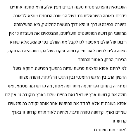
השבתאית והפרנקיסטית טענה דברים מעין אלה, והיא סחפה אחוזים
ניכרים באומה הישראלית גם בשל הבשורה הרוחנית שהיא לכאורה
בישרה. הסיבה שדרך זו היא דרך מוטעית לחלוטין, היא התעלמותה
ממושגי הקדושה המופשטים והעליונים, המבטאים את העובדה כי אין
ריבונו של עולם מאפשר לנו לקבל את העולם כפי שהוא, אלא שהוא
מצווה עלינו לחיות לאור חיי קדושה. עיקרה של הקדושה היא ההרחקה,
הבירור, המיון, האסור והמותר.
לא לחינם אפוא נמצאת פרשת עריות בהמשך הפרשה. דווקא בשל
הדמיון הרב בין הרגש הרומנטי ובין הרגש הרליגיוזי, התורה מצווה
ומזהירה בתחום העריות מה מותר ומה אסור, מה קדוש ומה מטמא, ואף
תולה את קדושת ארץ ישראל ואת החיים שלנו בארץ בנקודה זו. אין לנו
אפוא בשבת זו אלא לחדד את החיפוש אחר אותה נקודה בה נפגשים
שמיים וארץ, קדושה טהרה וריבוי, ולחיות לאור תורת קודש זו בארץ
קודש זו.
(אחרי מות תשסט)