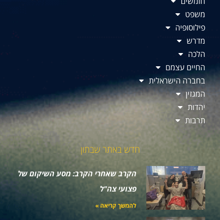
חומשים
משפט
פילוסופיה
מדרש
הלכה
החיים עצמם
בחברה הישראלית
המגזין
יהדות
תרבות
חדש באתר שבתון
הקרב שאחרי הקרב: מסע השיקום של
פצועי צה"ל
להמשך קריאה »