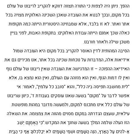
ההפך. ניתן היה לצפות כי התורה תצווה דווקא להקריב לריבונו של עולם
בכל מקום, ובכך לבטא את העובדה שאכן השכינה האלוקית מצויה בכל
אתר ואתר. לא זו בלבד, אלא שמבחינה היסטורית הייתה כמה תקופות
כאלה שכך אמנם הייתה עבודת האלוקים: בתקופת האבות, לפני בניין
משכן שילה ולאחר חורבנו.
הסיבה המהותית לדין האוסר להקריב בכל מקום היא העובדה שמול
אידיאות אלה, המדברות על נוכחות שכינה בכל אתר, אנו מכירים גם את
האידיאה ההפוכה – זו המדגישה את העובדה שאין ריבונו של עולם גוף
ואין לו דמות הגוף, ואין הוא מזוהה עם העולם, ואין הוא נמצא בו, אלא
"לית מחשבה תפיסה ביה כלל", והוא "סובב כל עלמין", לאמור: אי
אפשר לדבר על "מקום" בשעה שאנו עוסקים בעבודת ד', כיוון שריבונו
של עולם כלל אינו מתכנס למקום, ולמעשה מדובר במהות מופשטת
עילאית, שעצם הגדרתה במקום מסוים מהווה את צמצומה. את השאלה
הזו העלה שלמה המלך בשעה שחנך את המקדש:"כִּי הַאֻמְנָם יֵשֵׁב
אֱ-לֹהִים עַל הָאָרֶץ, הִנֵּה הַשָּׁמַיִם וּשְׁמֵי הַשָּׁמַיִם לֹא יְכַלְכְּלוּךָ אַף כִּי הַבַּיִת