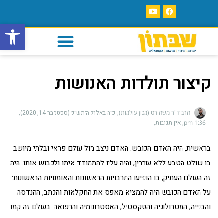
פתח סרגל
קיצור תולדות האנושות
הרב ד"ר משה רט (מכון עולמות)
כ״ה באלול ה׳תש״פ (ספטמבר 14, 2020)
1:36 pm
אין תגובות
בראשית, היה האדם הכובש. האדם ניצב מול עולם פראי ובלתי מיושב
בו שולט הטבע ללא עוררין, והיה עליו להתמודד איתו ולכבוש אותו. היה
זה העולם העתיק, בו הופיעו התרבויות הראשונות והאומנויות הראשונות:
על האדם הכובש היה להמציא מאפס את החקלאות והכתב, ההנדסה
והבנייה, המטרולוגיה והטקסטיל, האסטרונומיה והרפואה. בעולם זה קמו