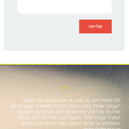
אודות
הכל התחיל לפני 25 שנה, אז הוקם עלון פרשת השבוע
"שבתון" שחולק בבתי הכנסת הדתיים הלאומיים, שקנה לו שם
של כבוד על דלפקי בתי הכנסת. מאז, העלון הפך לשבועון
המוביל בציבור הדתי, ומעבר לדברי תורה ומדורים קבועים
ומתחלפים על פרשת השבוע, נוספו כתבות מגזין, טורים