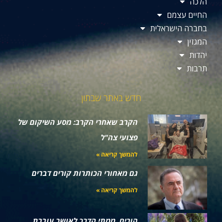
הלכה
החיים עצמם
בחברה הישראלית
המגזין
יהדות
תרבות
חדש באתר שבתון
הקרב שאחרי הקרב: מסע השיקום של
פצועי צה"ל
להמשך קריאה »
גם מאחורי הכותרות קורים דברים
להמשך קריאה »
הורים, ממתי הדרך לאושר עוברת