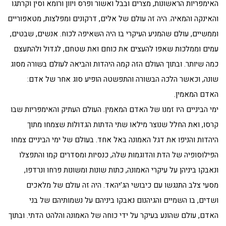
האימפריות הראשונות, מצרים ובבל ואשור ופרס ויוון ורומא וסין וקרתגו
והאינקה והמאיה. היה זה עולם של אלים, דרקונים ומפלצות, מטאפוריים
וממשיים, עולם שהמניע העיקרי בו היה השאיפה לכוח. אנשים, שבטים,
עמים וממלכות שאפו להעצים את כוחם ואת שטחם, לגדול ולהתעצם
כמה שיותר. ובתוך העולם הזה קמה היהדות והביאה לעולם בשורה מסוג
שונה, וכאשר הלכה הבשורה והתפשטה הופיע סוג אחר של אדם:
האדם המאמין.
ימי הביניים היו זמנו של האדם המאמין. העולם העתיק והאימפריות שבו
קרסו, ואת החלל שנוצר מילאו שתי הדתות הגדולות שצמחו מתוך
היהדות והניפו את דגל האמונה באל אחד. בעולם של ימי הביניים צמחו
הפילוסופיה של הדת והדוגמות שלה, כנסיות ומסדרים קמו והתפצלו
ונאבקו ביניהן על עיקרי האמונה, כתות שונות ומשונות פרחו ונרדפו,
מסעי צלב התנגשו עם כיבושי הג'יהאד. היה זה עולם של מלאכים
ושדים, בו השמיים והגיהנום נאבקו ביניהם על נשמותיהם של בני
האדם, עולם שהונע בעיקר על ידי כוחה של האמונה והלהט הדתי. ובתוך