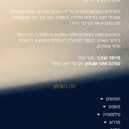
אהובים ומדורי אירוח.
המדורים בשבתון נכתבים על ידי רבנים מוכרים, אנשי אקדמיה
ומובילי דעה בציונות הדתית, והמגזין נוגע בכל מה שאקטואלי,
חם ומעניין את הציבור הדתי.
השבועון מופץ בעשרות אלפי עותקים בכ-5,500 בתי כנסת
ברחבי הארץ. בנוסף, מהדורה דיגיטלית המופצת בעשרות
אלפי עותקים.
מייסד ועורך
: מוטי זפט
עורכת אתר שבתון
: אביטל דואן שמולי
מה בשבתון
חומשים
משפט
פילוסופיה
מדרש