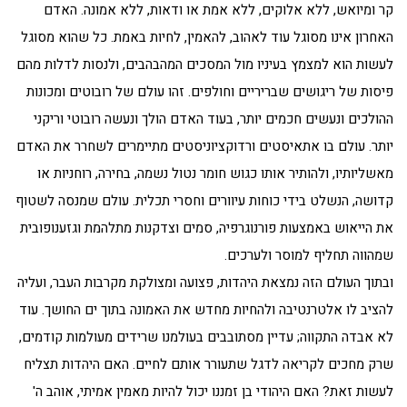
קר ומיואש, ללא אלוקים, ללא אמת או ודאות, ללא אמונה. האדם
האחרון אינו מסוגל עוד לאהוב, להאמין, לחיות באמת. כל שהוא מסוגל
לעשות הוא למצמץ בעיניו מול המסכים המהבהבים, ולנסות לדלות מהם
פיסות של ריגושים שבריריים וחולפים. זהו עולם של רובוטים ומכונות
ההולכים ונעשים חכמים יותר, בעוד האדם הולך ונעשה רובוטי וריקני
יותר. עולם בו אתאיסטים ורדוקציוניסטים מתיימרים לשחרר את האדם
מאשליותיו, ולהותיר אותו כגוש חומר נטול נשמה, בחירה, רוחניות או
קדושה, הנשלט בידי כוחות עיוורים וחסרי תכלית. עולם שמנסה לשטוף
את הייאוש באמצעות פורנוגרפיה, סמים וצדקנות מתלהמת וגזענופובית
שמהווה תחליף למוסר ולערכים.
ובתוך העולם הזה נמצאת היהדות, פצועה ומצולקת מקרבות העבר, ועליה
להציב לו אלטרנטיבה ולהחיות מחדש את האמונה בתוך ים החושך. עוד
לא אבדה התקווה; עדיין מסתובבים בעולמנו שרידים מעולמות קודמים,
שרק מחכים לקריאה לדגל שתעורר אותם לחיים. האם היהדות תצליח
לעשות זאת? האם היהודי בן זמננו יכול להיות מאמין אמיתי, אוהב ה'