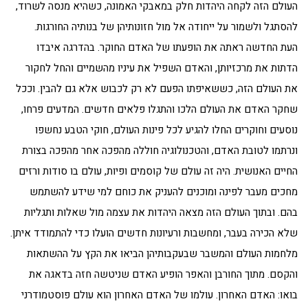
העולם הזה לקחה היהדות חלק במאבקי האמונה, כשהיא מנסה לשרוד,
להסתגל ולשמור על ייחודה אל מול חזונותיהן של בנותיה החורגות.
העת החדשה ראתה את הופעתו של האדם החוקר. בהדרגה איבדו
הדתות את מרכזיותן, והאדם השפיל את עיניו מהשמיים והחל לחקור
את העולם הזה, כששאיפתו הפעם לא רק לכבוש אלא גם להבין. וככל
שחקר האדם את העולם הלכו והתגלו פלאים חדשים. המדעים פרחו,
נוסעים וחוקרים החלו להגיע לכל פינות העולם, חוקי הטבע נחשפו
ונרתמו לטובת האדם, והטכנולוגיה חוללה מהפכה אחר מהפכה בצורת
החיים האנושית. היה זה עולם של קוסמים ופיות, עולם בו סודות ורזים
מחכים מעבר לפינה ומוכנים להעניק את כוחם למי שידע להשתמש
בהם. ובתוך העולם הזה מצאה היהדות את עצמה מול שאלות ותגליות
שלא הכירה בעבר, ומחשבות ורעיונות חדשים הועלו כדי להתמודד איתן.
מלחמות העולם והמשבר שבעקבותיהן הביאו את הקץ על ההשתאות
והקסם. מתוך החורבן והאפר הופיע האדם שניטשה חזה בדאגה את
בואו: האדם האחרון. עולמו של האדם האחרון הוא עולם פוסטמודרני