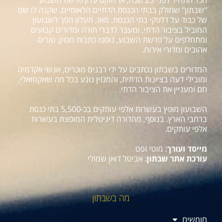
הכל התחיל לפני 25 שנה, אז הוקם עלון פרשת השבוע
"שבתון" שחולק בבתי הכנסת הדתיים הלאומיים, שקנה לו שם
של כבוד על דלפקי בתי הכנסת. מאז, העלון הפך לשבועון
המוביל בציבור הדתי, ומעבר לדברי תורה ומדורים קבועים
ומתחלפים על פרשת השבוע, נוספו כתבות מגזין, טורים
אהובים ומדורי אירוח.
המדורים בשבתון נכתבים על ידי רבנים מוכרים, אנשי אקדמיה
ומובילי דעה בציונות הדתית, והמגזין נוגע בכל מה שאקטואלי,
חם ומעניין את הציבור הדתי.
השבועון מופץ בעשרות אלפי עותקים בכ-5,500 בתי כנסת
ברחבי הארץ. בנוסף, מהדורה דיגיטלית המופצת בעשרות
אלפי עותקים.
מייסד ועורך
: מוטי זפט
עורכת אתר שבתון
: אביטל דואן שמולי
מה בשבתון
חומשים