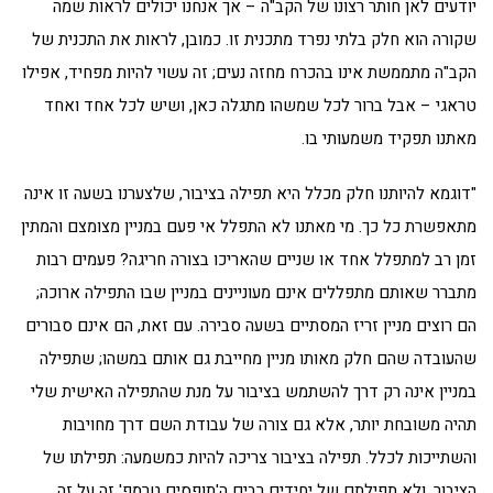
יודעים לאן חותר רצונו של הקב"ה – אך אנחנו יכולים לראות שמה
שקורה הוא חלק בלתי נפרד מתכנית זו. כמובן, לראות את התכנית של
הקב"ה מתממשת אינו בהכרח מחזה נעים; זה עשוי להיות מפחיד, אפילו
טראגי – אבל ברור לכל שמשהו מתגלה כאן, ושיש לכל אחד ואחד
מאתנו תפקיד משמעותי בו.
"דוגמא להיותנו חלק מכלל היא תפילה בציבור, שלצערנו בשעה זו אינה
מתאפשרת כל כך. מי מאתנו לא התפלל אי פעם במניין מצומצם והמתין
זמן רב למתפלל אחד או שניים שהאריכו בצורה חריגה? פעמים רבות
מתברר שאותם מתפללים אינם מעוניינים במניין שבו התפילה ארוכה;
הם רוצים מניין זריז המסתיים בשעה סבירה. עם זאת, הם אינם סבורים
שהעובדה שהם חלק מאותו מניין מחייבת גם אותם במשהו; שתפילה
במניין אינה רק דרך להשתמש בציבור על מנת שהתפילה האישית שלי
תהיה משובחת יותר, אלא גם צורה של עבודת השם דרך מחויבות
והשתייכות לכלל. תפילה בציבור צריכה להיות כמשמעה: תפילתו של
הציבור, ולא תפילתם של יחידים רבים ה'תופסים טרמפ' זה על זה.