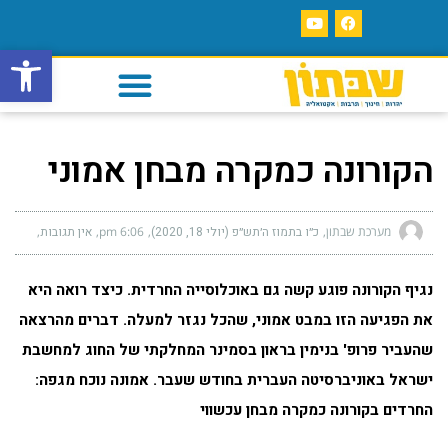
פתח סרגל
הקורונה כמקרה מבחן אמוני
מערכת שבתון
כ״ו בתמוז ה׳תש״פ (יולי 18, 2020)
6:06 pm
אין תגובות
נגיף הקורונה פוגע קשה גם באוכלוסייה החרדית. כיצד רואה היא
את הפגיעה הזו במבט אמוני, שהכל נגזר למעלה. דברים מהרצאה
שהעביר פרופ' בנימין בראון בסמינר המחלקתי של החוג למחשבת
ישראל באוניברסיטה העברית בחודש שעבר. אמונה נוכח מגפה:
החרדים בקורונה כמקרה מבחן עכשווי