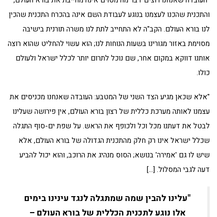
"העובדה שאנחנו רוצים דבר מה מסוים אינה מחייבת את בורא העולם,
והתכנית שהכנו לעצמנו בנוגע לעבודת השם אינה בהכרח התכנית שהכין
לנו בורא העולם. הקב"ה לא התחייב לתת לנו משרה תורנית בישיבה
מסוימת באזור מגורינו בשעות הנוחות לנו; הוא עשוי להחליט שהוא רוצה
אותנו דווקא במקום אחר, שם נוכל לתרום יותר לכלל ישראל ולעולם
כולו.
"אלא שכאן מגיע הצד השני של המטבע: העובדה שאנחנו מכניסים את
עצמנו לאותה מערכת כללית של רצון בורא העולם, אין פירושה שעלינו
לבטל את דעתנו מכל וכל ולכופף את הראש. על שפת ים-סוף התגלה
שכלל ישראל אינו רק חלק מהתכנית הגדולה של בורא העולם, אלא
שיש לו גם 'אמירה' בנושא; הסוס מנהיג את הרוכב, והוא יכול להביע
דעה לגבי המסלול. […]
"עלינו להבין שמה שמתגלה לנגד עינינו בימים
אלו נוגע לתכנית הכללית של בורא העולם –