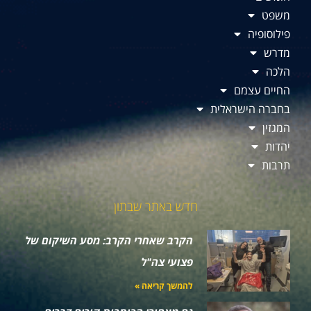
משפט
פילוסופיה
מדרש
הלכה
החיים עצמם
בחברה הישראלית
המגזין
יהדות
תרבות
חדש באתר שבתון
הקרב שאחרי הקרב: מסע השיקום של
פצועי צה"ל
להמשך קריאה »