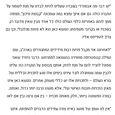
"יש דבר-מה אבסורדי בעובדה שעלינו להיות לבדנו על מנת לשמור על
החברה כולה. גם אם אינך נמצא במה שמכונה "קבוצת סיכון", מצופה
ממך לנהוג באחריות כלפי העולם כולו. כל אחד מבין שאין מדובר רק
בשכניו או בקרובי משפחתו; הנושא כאן הוא לא פחות מגלובלי, וכך גם
צריך להתייחס אליו.
"לאחרונה אני מקבל פניות רבות מידידים המתגוררים בארה"ב, שם
המילה קטסטרופה מחווירה בהשוואה למתרחש. הדבר היחיד שאני
מסוגל להגיד להם על מנת לחזק אותם מבוסס על הנקודה הזו: עלינו
להבין שמה שמתגלה לנגד עינינו בימים אלו נוגע לתכנית הכללית של
בורא העולם – ולתכניות אלו יש כללי משחק אחרים. הנושא כאן אינו
מאזן הזכויות-חובות האישי שלי, אלא משהו הרבה יותר גדול, ואנחנו,
בצורה הפשוטה ביותר, חלק מאותה תכנית – בין אם נרצה ובין אם לאו.
"אין לנו שמץ של מושג באיזו צורה עתידים הדברים להתפתח; איננו