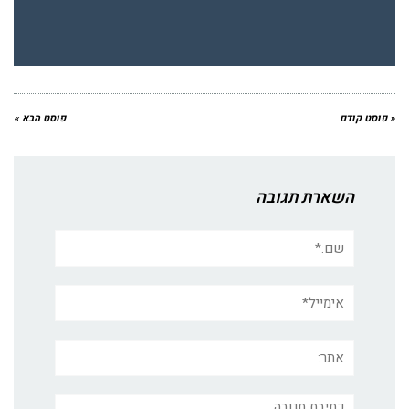
« פוסט קודם
פוסט הבא »
השארת תגובה
שם:*
אימייל*
אתר:
תגובה