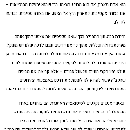
הוא אדם מאמין, אם הוא מרוכז בעצמו, הרי שהוא יתעלם מהמציאות –
אם בצורה אקטיבית, כמאמין הרץ אל האש, אם בצורה פסיבית, בכניעה
לגורלו.
"מידת הביטחון מתחילה בכך שאנו מכניסים את עצמנו לתוך אותה
מערכת גדולה וכללית. מתוך כך אנו יודעים שגם לדעה שלנו יש משקל.
אמנם, אין אנו נמצאים בדרגה המאפשרת לנו לשנות סדרי בראשית, אך
הידיעה הזו עוזרת לנו לנסות ולהקשיב למה שהמציאות אומרת לנו. בדרך
זו לא יהיו מקרי החיים מכשול עבורנו – אלא קריאה. אנו מבינים
שהקב"ה עשוי לקרוא לנו לשנות את דרכנו באמצעות האירועים
המתרגשים עלינו, ומתוך ההבנה הזו עלינו לנסות להתמודד עם המציאות.
"כאשר אנשים נקלעים לסיטואציה מאתגרת, הם בוחרים באחד
מהמסלולים הבאים: בעלי יראת חטא מנסים לחקור מה היה החטא
שהביא עליהם את הצרה, על מנת לתקן אותו ולהחזיר את המצב
לקדמותו; אחרים עשויים לחשוב שלא חטאו, ולסרב להשלים עם המצב