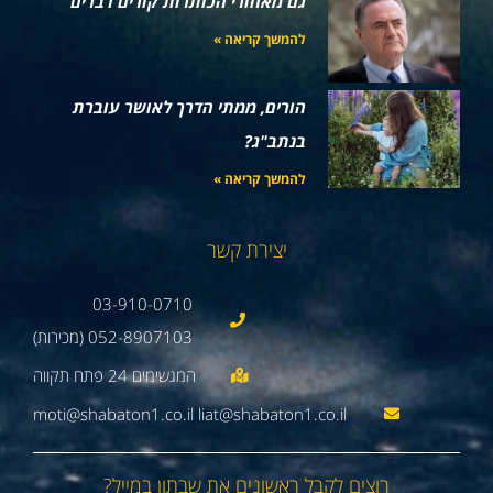
גם מאחורי הכותרות קורים דברים
להמשך קריאה »
הורים, ממתי הדרך לאושר עוברת
בנתב"ג?
להמשך קריאה »
יצירת קשר
03-910-0710
052-8907103 (מכירות)
moti@shabaton1.co.il liat@shabaton1.co.il
רוצים לקבל ראשונים את שבתון במייל?