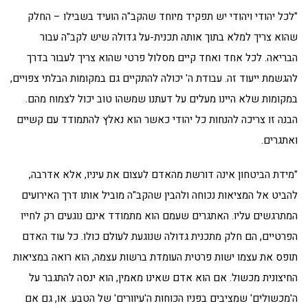
"לכל יהודי ויהודי יש תפקיד מיוחד שהקב"ה הועיד בשבילו – החלק
שהוא צריך למלא בתוך אותה תכנית-על גדולה שיש לקב"ה עבור
הבריאה. לכל אחד ואחד קיים מסלול פרטי שהוא צריך לעבור בדרך
להגשמת ייעוד זה. עבודת ה' יכולה להתקיים גם במקומות הבלתי צפויים,
במקומות שלא היינו מעלים על דעתנו שמשהו טוב יכול לצמוח מהם.
הבנה זו צריכה להנחות כל יהודי כאשר הוא נאלץ להתמודד עם קשיים
ואתגרים.
"מידת הביטחון אינה דורשת מהאדם לעצום את עיניו, אלא אדרבה,
להביט אל המציאות נכוחה ולהבין שהקב"ה מוביל אותו דרך האירועים
המתרגשים עליו. האתגרים שעמם הוא מתמודד אינם נוגעים רק לחייו
הפרטיים, הם חלק מתכנית גדולה שנוגעת לעולם כולו. כל עוד האדם
תופס את עצמו ישות פרטית העומדת ברשות עצמה, הוא רואה במציאות
החיצונית מכשול. אם הוא אדם שאינו מאמין, הוא ינסה להתגבר על
ה'מכשולים' שמציבים בפניו הכוחות ה'עיוורים' של הטבע. או, גם אם