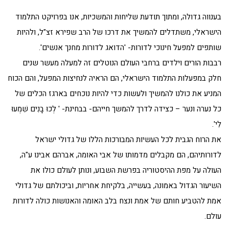
בענווה גדולה, ומתוך תודעת שליחות והמשכיות, אנו בפרויקט התלמוד
הישראלי, משתדלים להמשיך את דרכו של הרב שפירא זצ"ל, ולהיות
שותפים למפעל חינוכי לדורות- 'הדואג לדורות מחנך אנשים'.
רבבות הורים וילדים ברחבי העולם הנוטלים זה למעלה מעשר שנים
חלק במפעלות התלמוד הישראלי, הם הראיה לנחיצות המפעל, והם הכוח
המניע את כולנו להמשיך ולעשות כדי להיות נוכחים בארגז הכלים של
כל נערה ונער – כצידה לדרך להמשך חייהם- בבחינת- ' לְכוּ בָנִים שִׁמְעוּ
לִי'.
את הרוח הגבית לכל העשיות המבורכות הללו של גדולי ישראל
לדורותיהם, הם מקבלים מדמותו של אבי האומה, אברהם אבינו ע"ה,
העולה על מפת ההיסטוריה בפרשת השבוע, ונותן לעולם כולו את
השיעור הגדול באמונה, בעשייה, בלקיחת אחריות, וביכולתם של גדולי
אמת להטביע חותם של אמת ונצח בלב האומה והאנושות כולה לדורות
עולם.