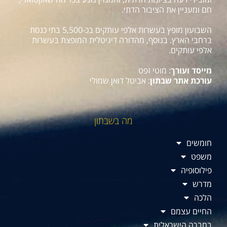
חם ומעניין את הציבור הדתי.
השבועון מופץ בעשרות אלפי עותקים בכ-5,500 בתי כנסת
ברחבי הארץ. בנוסף, מהדורה דיגיטלית המופצת בעשרות
אלפי עותקים.
מייסד ועורך
: מוטי זפט
עורכת אתר שבתון
: אביטל דואן שמולי
מה בשבתון
חומשים
משפט
פילוסופיה
מדרש
הלכה
החיים עצמם
בחברה הישראלית