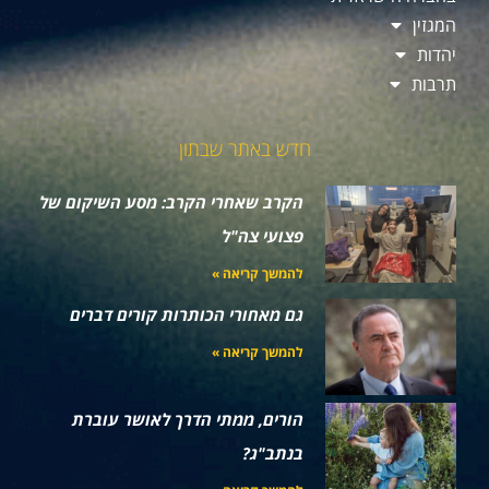
המגזין
יהדות
תרבות
חדש באתר שבתון
הקרב שאחרי הקרב: מסע השיקום של
פצועי צה"ל
להמשך קריאה »
גם מאחורי הכותרות קורים דברים
להמשך קריאה »
הורים, ממתי הדרך לאושר עוברת
בנתב"ג?