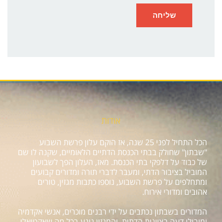
אודות
הכל התחיל לפני 25 שנה, אז הוקם עלון פרשת השבוע
"שבתון" שחולק בבתי הכנסת הדתיים הלאומיים, שקנה לו שם
של כבוד על דלפקי בתי הכנסת. מאז, העלון הפך לשבועון
המוביל בציבור הדתי, ומעבר לדברי תורה ומדורים קבועים
ומתחלפים על פרשת השבוע, נוספו כתבות מגזין, טורים
אהובים ומדורי אירוח.
המדורים בשבתון נכתבים על ידי רבנים מוכרים, אנשי אקדמיה
ומובילי דעה בציונות הדתית, והמגזין נוגע בכל מה שאקטואלי,