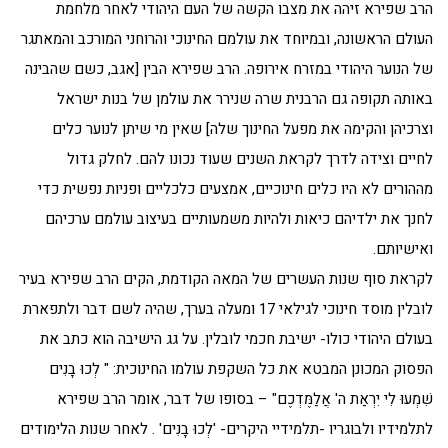
הרב שפירא זיהה את מצבו הקשה של העם היהודי לאחר מלחמת
העולם הראשונה, ובמיוחד את עולמם החינוכי והרוחני המורכב והמאתגר
של הנוער היהודי במזרח אירופה. הרב שפירא הבין [אגב, כשם שהבינה
באותה תקופה גם הרבנית שרה שנירר את עולמן של בנות ישראל
וצרכיהן והקימה את מפעל החינוך שלה] שאין מי שיתן לנוער כלים
לחיים וצידה לדרך לקראת השנים שעוד נכונו להם. לחלק גדול
מההורים לא היו כלים חינוכיים, אמצעים כלכליים ופניות נפשית כדי
לחנך את ילדיהם כיאות ולהיות משמעותיים בעיצוב עולמם ערכיהם
ואישיותם.
לקראת סוף שנות העשרים של המאה הקודמת, הקים הרב שפירא בעיר
לובלין מוסד חינוכי לגילאי 17 ומעלה בערך, שהיה לשם דבר ולתפארת
בעולם היהודי כולו- ישיבת חכמי לובלין. על גג הישיבה הוא כתב את
הפסוק המכונן המבטא את כל השקפת עולמו החינוכית: " לְכוּ בָנִים
שִׁמְעוּ לִי יִרְאַת ה' אֲלַמֶּדְכֶם" – בסופו של דבר, אומר הרב שפירא
לתלמידיו ולבוגריו -תלמידיי היקרים- 'לְכוּ בָנִים' . לאחר שנות הלימודים