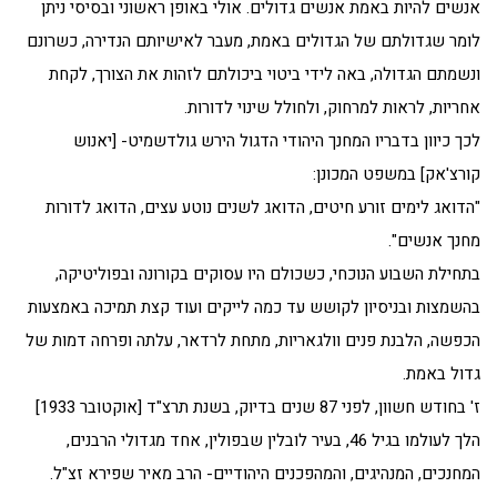
אנשים להיות באמת אנשים גדולים. אולי באופן ראשוני ובסיסי ניתן
לומר שגדולתם של הגדולים באמת, מעבר לאישיותם הנדירה, כשרונם
ונשמתם הגדולה, באה לידי ביטוי ביכולתם לזהות את הצורך, לקחת
אחריות, לראות למרחוק, ולחולל שינוי לדורות.
לכך כיוון בדבריו המחנך היהודי הדגול הירש גולדשמיט- [יאנוש
קורצ'אק] במשפט המכונן:
"הדואג לימים זורע חיטים, הדואג לשנים נוטע עצים, הדואג לדורות
מחנך אנשים".
בתחילת השבוע הנוכחי, כשכולם היו עסוקים בקורונה ובפוליטיקה,
בהשמצות ובניסיון לקושש עד כמה לייקים ועוד קצת תמיכה באמצעות
הכפשה, הלבנת פנים וולגאריות, מתחת לרדאר, עלתה ופרחה דמות של
גדול באמת.
ז' בחודש חשוון, לפני 87 שנים בדיוק, בשנת תרצ"ד [אוקטובר 1933]
הלך לעולמו בגיל 46, בעיר לובלין שבפולין, אחד מגדולי הרבנים,
המחנכים, המנהיגים, והמהפכנים היהודיים- הרב מאיר שפירא זצ"ל.