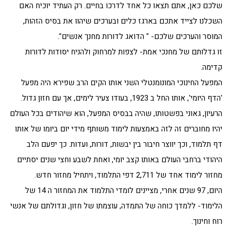
שלכם כאן, אתם תצאו כל אחד לדרכו בחיים. רק העתיד יוכיח האם
השכלנו לצייד אתכם בארגז כלים ובערכים שיהוו את בסיס הזהות,
המוסר והערכים שלכם- " הדואג לדורות מחנך אנשים".
זו גדלותם של מחנכי אמת- לצפות למרחוק ולהניח יסודות לדורות
קדימה.
המפעל החינוכי המונומנטלי השני אותו הקים הרב שפירא היה מפעל
'הדף היומי', אותו החל ב 1923, בעודו צעיר לימים, אך עם חזון גדול.
הרעיון, גאוני בפשטותו, שהיה בבסיס המפעל, הוא שיהודים בכל העולם
יהיו מחוברים זה לזה באמצעות לימוד משותף מידי יום ביומו של אותו
דף תלמוד, וכך יווצר חיבור בין יבשות, דורות, ועדות. כך יפעם הלב
היהודי ברחבי העולם באותו קצב יומי, ואחת לשבע וחצי שנים יסתיים
מחזור לימוד אחד של 2,711 דפי התלמוד, ויתחיל מחזור חדש.
היום, 97 שנים אחרי, מציינים לומדי התלמוד את המחזור ה 14 של
הלימוד- ללמדך כוחה של התמדה, עוצמתו של חזון, וגדולתם של אנשי
רוח וחינוך.