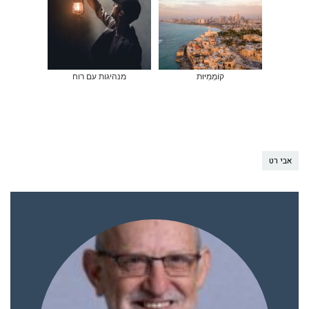
קוֹמְמִיּוּת
מנהיגות עם רוח
אבי רט