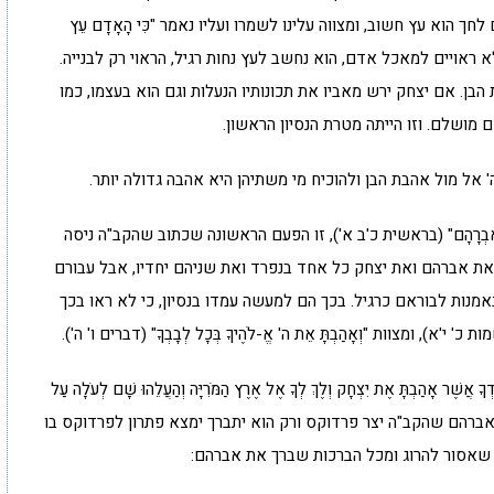
ך הוא עץ חשוב, ומצווה עלינו לשמרו ועליו נאמר "כִּי הָאָדָם עֵץ
 לא ראויים למאכל אדם, הוא נחשב לעץ נחות רגיל, הראוי רק לבנייה.
הבן. אם יצחק ירש מאביו את תכונותיו הנעלות וגם הוא בעצמו, כמו
מושלם. וזו הייתה מטרת הנסיון הראשון.
 אל מול אהבת הבן ולהוכיח מי משתיהן היא אהבה גדולה יותר.
נִסָּה אֶת-אַבְרָהָם" (בראשית כ'ב א'), זו הפעם הראשונה שכתוב שהקב"ה ניסה
ת אברהם ואת יצחק כל אחד בנפרד ואת שניהם יחדיו, אבל עבורם
נאמנות לבוראם כרגיל. בכך הם למעשה עמדו בנסיון, כי לא ראו בכך
ת כ' י'א), ומצוות "וְאָהַבְתָּ אֵת ה' אֱ-לֹהֶיךָ בְּכָל לְבָבְךָ" (דברים ו' ה').
אָהַבְתָּ אֶת יִצְחָק וְלֶךְ לְךָ אֶל אֶרֶץ הַמֹּרִיָּה וְהַעֲלֵהוּ שָׁם לְעֹלָה עַל
יד הבין אברהם שהקב"ה יצר פרדוקס ורק הוא יתברך ימצא פתרון לפרדוקס בו
 שאסור להרוג ומכל הברכות שברך את אברהם: