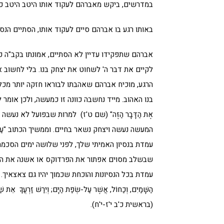
במדרשים, ביקש מאברהם לעקוד אותו היטב היטב כד
באותו רגע בו אברהם סיים לעקוד אותו, הסתיים הנסיו
אברהם שתפקידו עדיין לא הסתיים, אמונתו בקב"ה כל
לקיים את דבר ה' לשחוט את יצחק בנו. בלי לחשוב א
הרגע, מוכיח אברהם שאהבתו לבוראו חזקה יותר מכ
בנו האהוב. מייד נחשבה כוונה זו כמעשה, ולכן אומר לו ה' "אַל תִּש
אֶת הַדָּבָר הַזֶּה" (שם ט'ז) למרות שבפועל לא נ
המעשה נעשה ויצחק נשאר בחיים. וממשיך הכתוב "עַתָּה יָדַעְתִ
עמדת בנסיון האמיתי שלך, לפני שלושה ימים הסכ
שבשלב מסוים אפתור את הפרדוקס או אשנה את הציוו
עמדת בכל הנסיונות והוכחת שכמוך יהיו גם צאצאיך. ולכן ממשיך הכ
הַשָּׁמַיִם, וְכַחוֹל, אֲשֶׁר עַל-שְׂפַת הַיָּם; וְיִרַשׁ זַרְעֲךָ אֵת שַׁעַ
(בראשית כ'ב י'ז-י'ח).