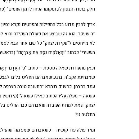
חלק בתורה הצפון לו, ומקומו הניחו לו מן השמים" (פתיחה ל
צריך להבין מדוע בכל התפילות והפיוטים נקרא נסיו
זה שעקד, הוא זה שביצע את פעולת העקידה והוא למ
לא מייחסים ל"עקידת יצחק" כל שם אחר הבא לסמל את
העשירי" ככתוב "וְהָאֱלֹקִים נִסָּה אֶת אַבְרָהָם" (בראשי
וכאן מתעוררת שאלה נוספת – כתוב: "כִּי הָאָדָם יִרְאֶה לַ
שמבחינת הקב"ה, ברגע שאברהם החליט בליבו לבצע א
עמד במבחן. כמש"כ בגמרא "מחשבה טובה מצרפה למ
עשאה – מעלה עליו הכתוב כאילו עשאה" (קידושין מ
יצחק, וזאת למרות העובדה שאברהם כבר החליט בליב
החלטה זו?
ומיד עולה עוד קושיה – כשאברהם שמע מה' שהמלא