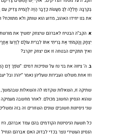
הקב"ה על מספר הצדיקים; "אוּלַי יֵשׁ חֲמִשִּׁים צַדִּיקִם בְּתוֹךְ 
בְּקִרְבָּהּ: חָלִלָה לְּךָ מֵעֲשֹׂת כַּדָּבָר הַזֶּה לְהָמִ
את בנו יחידו האהוב, מדוע הוא שותק ולא מתווכח? ו
א
. הקב"ה הבטיח לאברהם שיצחק ימשיך את מורשתו כמ"ש: "וַיֹּ
יִצְחָק וַהֲקִמֹתִי אֶת בְּרִיתִי אִתּוֹ לִבְרִית עוֹלָם לְזַרְעוֹ 
ואיך תתקיים הבטחה זו אם יצחק יוקרב?
ב
. ה' ציווה את בני נח על שפיכות דמים: "שֹׁפֵךְ דַּם הָאָדָם בּ
וזו אחת משלש העבירות שעליהן נאמר “יהרג ובל יעב
שתיקה זו, השאלות שקדמו לה והשאלות שבהמשך, עו
שהוא הנסיון החשוב מכולם. לאחר מחשבה מעמיקה עלה
שני ניסיונות חשובים שונים השזורים זה בזה ומשליכי
כל תשעת הניסיונות הקודמים בהם עמד אברהם, היו נ
הנסיון העשירי נוצר בכדי לבדוק האם אברהם הנחיל 