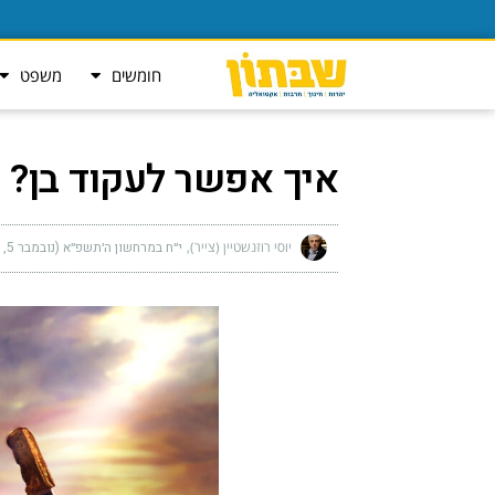
חומשים
משפט
איך אפשר לעקוד בן?
יוסי רוזנשטיין (צייר)
י״ח במרחשון ה׳תשפ״א (נובמבר 5, 2020)