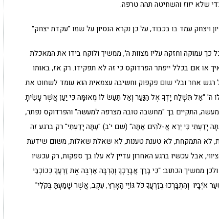
י שלא יזוז והשחיטה תהה טרפה.
ן ויצחק עמד בו בכבוד, על כן נקרא הנסיון על שמו "עקדת יצחק".
 כך עמוקה וחזקה עליו מצוות ה', ממשיך ולוקח בידו את המאכלת
יך או אם בכלל ייפתר הפרדוקס כי זה לא תפקידו. רק אז, באותו
ל רגש אחר ובלי שום פקפוק וחשיבה עצמאית הוא עומד לשחוט את
ְׁלַח יָדְךָ אֶל הַנַּעַר וְאַל תַּעַשׂ לוֹ מְאוּמָּה כִּי יַעַן אֲשֶׁר עָשִׂיתָ
עשה מעשה, התקיים בך "מחשבה טובה מצרפה למעשה" והפרדוקס נפתר,
ּי כִּי יְרֵא אֱ-לֹהִים אַתָּה" (שם י'ב) "עַתָּה יָדַעְתִּי" רק ברגע זה
מת, לא התמקחת, לא טענת טענות, לא שאלת שאלות, משום שידעת
י, אבל עכשיו ברגע האחרון עדיין לא עלו בך ספקות, רק עכשיו
תוב: "כִּי בָרֵךְ אֲבָרֶכְךָ וְהַרְבָּה אַרְבֶּה אֶת זַרְעֲךָ כְּכוֹכְבֵי
ר אֹיְבָיו וְהִתְבָּרְכוּ בְזַרְעֲךָ כֹּל גּוֹיֵי הָאָרֶץ, עֵקֶב, אֲשֶׁר שָׁמַעְתָּ בְּקֹלִי"