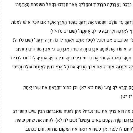
ֵה בְּרָכָה: וַאֲבָרְכָה מְבָרְכֶיךָ וּמְקַלֶּלְךָ אָאֹר וְנִבְרְכוּ בְךָ כֹּל מִשְׁפְּחֹת הָאֲדָמָה"
זַרְעֲךָ
עַד עוֹלָם: וְשַׂמְתִּי אֶת זַרְעֲךָ כַּעֲפַר הָאָרֶץ אֲשֶׁר אִם יוּכַל אִישׁ לִמְנוֹת
ָרֶץ לְאָרְכָּהּ וּלְרָחְבָּהּ כִּי לְךָ אֶתְּנֶנָּה" (שם י'ג ט'ו-י'ז)
ְפֹר הַכּוֹכָבִים אִם תּוּכַל לִסְפֹּר אֹתָם וַיֹּאמֶר לוֹ כֹּה יִהְיֶה
זַרְעֶךָ
" (שם ט'ו ה')
א יִקָּרֵא עוֹד אֶת שִׁמְךָ אַבְרָם וְהָיָה שִׁמְךָ אַבְרָהָם כִּי אַב הֲמוֹן גּוֹיִם נְתַתִּיךָ:
מְּךָ יֵצֵאוּ: וַהֲקִמֹתִי אֶת בְּרִיתִי בֵּינִי וּבֵינֶךָ וּבֵין
זַרְעֲךָ
אַחֲרֶיךָ לְדֹרֹתָם לִבְרִית
 לְךָ וּלְזַרְעֲךָ אַחֲרֶיךָ אֵת אֶרֶץ מְגֻרֶיךָ אֵת כָּל אֶרֶץ כְּנַעַן לַאֲחֻזַּת עוֹלָם וְהָיִיתִי
ָּרֵא לְךָ זָרַע" (שם כ'א י'א), וכן כתוב "וְקָרָאתָ אֶת שְׁמוֹ יִצְחָק
 י'ז י'ט).
ב ג')? לשם מה הוא צריך את שני נעריו? ניתן להניח שאברהם הבין שיש קושי רב
וְשָׂרָה זְקֵנִים בָּאִים בַּיָּמִים" (שם י'ח י'א), לקחת את יצחק שהיה
לקחם לו לעזר. אך כשהוא רואה את המקום מרחוק, והם ככתוב