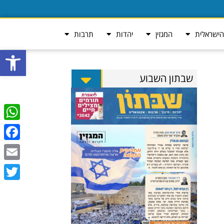
ישראלית
המגזין
יהדות
תרבות
פתח סרגל
שבתון השבוע
tsApp
ebook
Email
Twitter