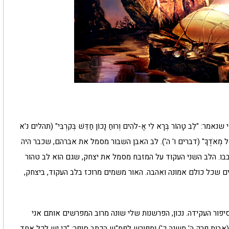
ב טָהוֹר בְּרָא לִי אֱ-לֹהִים וְרוּחַ נָכוֹן חַדֵּשׁ בְּקִרְבִּי" (תהלים נ'א
ַפְשְׁךָ וּבְכָל מְאֹדֶךָ" (דברים ו' ה'). לב האבן השבור מסמל את אברהם, שכבר היה
בבו. הלב השני העקוד על המזבח מסמל את יצחק, שגם הוא לב טהור
ים שכל כולם אמונה ואהבה. האור משמים מרוכז בלב העקוד, ביצחק,
סיפור העקידה. נכון, הפרשנות שלי שונה מרוב המפרשים אותם אני
רָתֶךָ" (אבות פרק ה' משנה כ') ומפורש לפמ"ש הכתב סופר: "כי יש לכל אחד