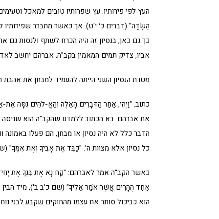
העץ לפי פירותיו. עץ שפרותיו טובים למאכל וטעימים לח
הַשָּׂדֶה" (דברים כ׳ י'ט). אך כאשר מתברר שפירותיו
כך גם כאן, בנסיון זה היה הכרח לשתף ולנסות גם את 
אביו, צדיק תמים המאמין בקב"ה, אברהם יחשב לאדם 
מטרת הנסיון השני הייתה להעמיד למבחן את אהבת ה'
כתוב: "וַיְהִי, אַחַר הַדְּבָרִים הָאֵלֶּה וְהָאֱ-לֹהִים 
את אברהם. בא הכתוב ללמדנו שהקב"ה הוא שניסה א
הדבר כלל לא היה נסיון או מבחן, הם פעלו באמונה ו
כל נסיון אלא מצוות ה': "כַּבֵּד אֶת אָבִיךָ וְאֶת אִמֶּךָ" (שמו
כאשר הקב"ה אמר לאברהם: "קַח נָא אֶת בִּנְךָ אֶת יְחִידְךָ אֲשֶׁר 
אַחַד הֶהָרִים אֲשֶׁר אֹמַר אֵלֶיךָ" (שם כ'ב ב'), מ
הוא כביכול סותר את עצמו מהחוקים שקבע לבני נוח