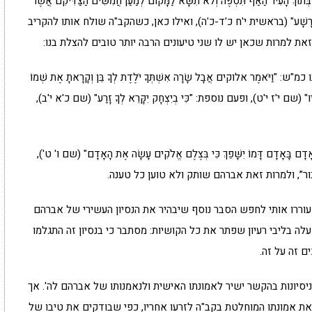
הָעִיר הַאַף תִּסְפֶּה וְלֹא תִשָּׂא לַמָּקוֹם לְמַעַן חֲמִשִּׁים הַצַּדִּיקִם אֲשֶׁר
ית צַדִּיק עִם רָשָׁע" (בראשית י'ח כ'ד-כ'ה), ואילו כאן, כשהקב"ה שולח אותו להקריב
זאת למרות שכאן יש לו שני טיעונים הרבה יותר טובים להצלת בנו:
אמֶר אלוקים אֲבָל שָׂרָה אִשְׁתְּךָ יֹלֶדֶת לְךָ בֵּן וְקָרָאתָ אֶת שְׁמוֹ
אַחֲרָיו" (שם י'ז י'ט), ופעם נוספת: "כִּי בְיִצְחָק יִקָּרֵא לְךָ זָרַע" (שם כ'א י'ב),
ָאָדָם דָּמוֹ יִשָּׁפֵךְ כִּי בְּצֶלֶם אֱלֹקִים עָשָׂה אֶת הָאָדָם" (שם ו' ט'),
ור”, ולמרות זאת אברהם שותק ולא טוען כל טענה.
ררו אותי לחפש הסבר נוסף שיבהיר את הנסיון העשירי של אברהם
 בליבי רעיון שפתר את כל הקושיות: מסתבר כי בנסיון זה התגלמו
ם זה על זה.
יסיונות בהקשר ישיר לאמונתו האישית ולנאמנותו של אברהם לה'. אך
את אמונתו המוחלטת בקב"ה לזרעו אחריו, כפי שבודקים את טיבו של