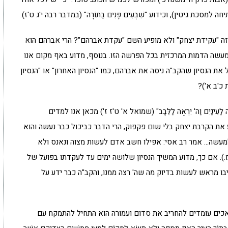
מסכת גיטין), וכידוע "שִׁבְעִים פָּנִים בַּתּוֹרָה" (במדבר רבה י'ג ט'ז).
ן זה "עקידת יצחק" ולא מופיע השם "עקדת אברהם"? הרי אברהם הוא
עשה הדמות המרכזית בכל הפרשה הזו. בנוסף, מדוע באף מקום אנו
 הנסיון שהקב"ה ניסה את אברהם, כמו "הנסיון האחרון" או "הנסיון
ת כ'ב א')?
עֵינַיִם וַה' יִרְאֶה לַלֵּבָב" (שמואל א' ט'ז ז') מכאן אנו למדים
ת הקרבת יצחק בלי שום פקפוק, הרי הדבר כביכול כבר נעשה והוא
עשה… אמר רב אסי: אפילו חשב אדם לעשות מצוה ונאנס ולא
.). אם כך, מדוע המשיך הנסיון שלושה ימים עד לעקדתו בפועל של
ו מראש לעשות בדיוק מה שה' רצה ממנו, והקב"ה כבר ידע על
כים עומדים להחריב את סדום ועמורה הוא התחיל להתמקח עם