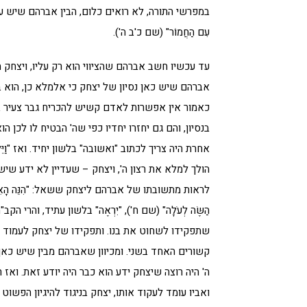
במפרשי התורה, לא רואים כלום, הבין אברהם שיש עניין 
עִם הַחֲמוֹר" (שם כ'ב ה').
עד עכשיו חשב אברהם שהציווי הוא רק עליו, ויצחק ה
אברהם שיש כאן נסיון של יצחק כי אלמלא כן, הוא בא
כאמור אין אפשרות לאדם קשיש להכריח גבר צעיר בשי
בנסיון, והם גם יחזרו יחדיו כפי שה' הבטיח לו לכן הוא אומר: "וַאֲ
אחרת היה צריך לכתוב "ואשובה" בלשון יחיד. ואז "וַיֵּלְכ
הולך למלא את רצון ה', ויצחק – שעדיין לא ידע שיש 
לראות מתשובתו של אברהם ליצחק ששאל: "הִנֵּה הָאֵשׁ וְהָעֵצ
הַשֶּׂה לְעֹלָה" (שם ח'), "יִרְאֶה" בלשון עתיד, וה
שתפקידו לשחוט את בנו. ותפקידו של יצחק לעמוד בנ
קשורים האחד בשני. ומכיוון שאברהם מבין שיש כאן 
ה' היה רוצה שיצחק ידע הוא כבר היה יודע זאת. ואז
ואביו עומד לעקוד אותו, יצחק בניגוד להיגיון הפשוט