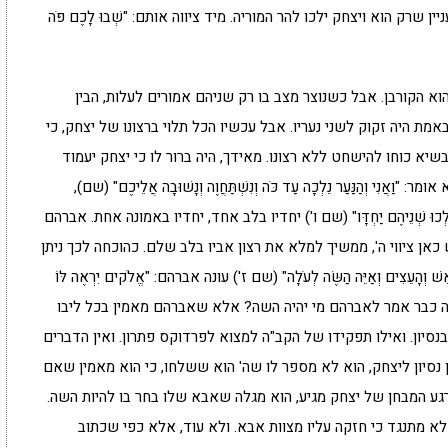
שרק הוא ויצחק ילכו להר המוריה. מיד ציווה אותם: "שְׁבוּ לָכֶם פֹּה
וא הקורבן. אבל כשנוצר מצב בו רק שניהם אמורים לעלות, הבין
מת היה זקוק לשני נעריו. אבל עכשיו הכל תלוי ברצונו של יצחק, כי
א כוחו להישחט ללא רצונו. מאידך, היה ברור לו כי יצחק יעמוד
נִי וְהַנַּעַר נֵלְכָה עַד כֹּה וְנִשְׁתַּחֲוֶה וְנָשׁוּבָה אֲלֵיכֶם" (שם),
וּ שְׁנֵיהֶם יַחְדָּו" (שם ו') יחדיו בלב אחד, יחדיו באמונה אחת. אברהם
כאן ציווי ה', ממשיך למלא את רצון אביו בלב שלם. כהוכחה לכך ניתן
ִים וְאַיֵּה הַשֶּׂה לְעֹלָה" (שם ז') עונה אברהם: "אֱלֹקים יִרְאֶה לּוֹ
רי הקב"ה כבר אמר לאברהם מי יהיה השה? אלא שאברהם מאמין בכל ליבו
סיון. ואילו תפקידו של הקב"ה למצוא לפרדוקס פתרון. ואין הדברים
נסיון ליצחק, הוא לא מספר לו שה' הוא ששלחו, כי הוא מאמין שאם
 רגע המבחן של יצחק מגיע, הוא מגלה שאבא שלו בחר בו להיות השה.
 לא מתנגד כי חזקה עליו מצוות אבא. ולא עוד, אלא כפי שכתוב