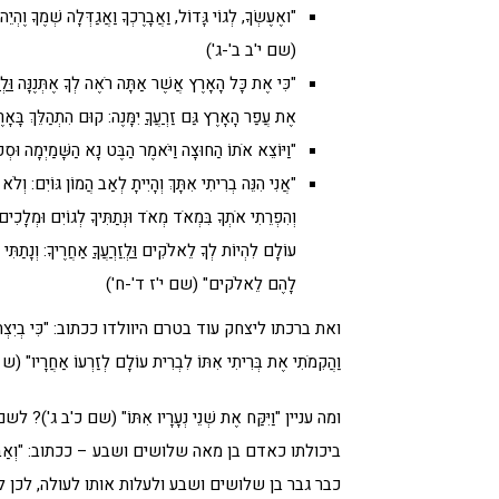
"ואֶעֶשְׂךָ, לְגוֹי גָּדוֹל, וַאֲבָרֶכְךָ וַאֲגַדְּלָה שְׁמֶךָ וֶהְי
(שם י'ב ב'-ג')
"כִּי אֶת כָּל הָאָרֶץ אֲשֶׁר אַתָּה רֹאֶה לְךָ אֶתְּנֶנָּה
וּלְ
אֶת עֲפַר הָאָרֶץ גַּם ז
ַרְעֲך
ָ יִמָּנֶה: קוּם הִתְהַלֵּךְ בָּא
"וַיּוֹצֵא אֹתוֹ הַחוּצָה וַיֹּאמֶר הַבֶּט נָא הַשָּׁמַיְמָה וּס
"אֲנִי הִנֵּה בְרִיתִי אִתָּךְ וְהָיִיתָ לְאַב הֲמוֹן גּוֹיִם: וְלֹ
וְהִפְרֵתִי אֹתְךָ בִּמְאֹד מְאֹד וּנְתַתִּיךָ לְגוֹיִם וּמְלָכִים מִ
עוֹלָם לִהְיוֹת לְךָ לֵאלֹקִים
וּלְזַרְעֲךָ
אַחֲרֶיךָ: וְנָתַתִּי
לָהֶם לֵאלֹקים" (שם י'ז ד'-ח')
ואת ברכתו ליצחק עוד בטרם היוולדו ככתוב: "כִּי בְיִצְחָק יִק
וַהֲקִמֹתִי אֶת בְּרִיתִי אִתּוֹ לִבְרִית עוֹלָם לְזַרְעוֹ אַחֲרָיו" (ש
ומה עניין "וַיִּקַּח אֶת שְׁנֵי נְעָרָיו אִתּוֹ" (שם כ'
ביכולתו כאדם בן מאה שלושים ושבע – ככתוב: "וְאַבְרָהָם 
כבר גבר בן שלושים ושבע ולעלות אותו לעולה, לכן 