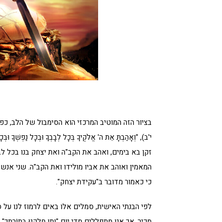
בציור הזה המוטיב המרכזי הוא הסימבול של הלב, כפי שנאמר: "לֵ
י'ב), "וְאָהַבְתָּ אֵת ה' אֱלֹקֶיךָ בְּכָל לְבָבְךָ וּבְכָל נ
זקן בא בימים, ואהב את הקב"ה ואת יצחק בנו בכל ל
המאמין ואוהב את אביו מולידו ואת הקב"ה. שני אנש
כי כאמור מדובר ב"עקידת יצחק".
לפי הבנתי האישית, סמלים אלו באים לרמוז לנו על 
מכיר, אך אנו מתפללים מדי יום "וְתֵן חֶלְקֵנוּ בְּתוֹ