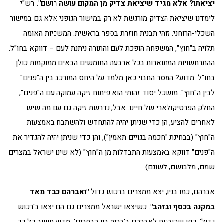
יציאתו? אלא מגיד שיציאת צדיק מן המקום עושה רושם".
רש"י
לימדנו שיציאת הצדיק מורגשת לא רק במישור הגופני אלא גם במישור
השכלי-הרוחני. זוהי תבנית חוזרת בספר בראשית. המשכיות האומה
תלויה ב"חוץ", המשפחה הופכת לעם והתורה ניתנת לעם – דווקא בחו"ל.
ההתרחשויות המתוארות בכל ארבעת החומשים הבאים ממוקמות כולן
בחו"ל. מדוע? המסר החבוי כאן מלמד על היחס המורכב בין ה"פנים"
לבין ה"חוץ". מושכל יסוד זהותי הוא פיתוח זיקה עמוקה עם ה"פנים",
החלק הפרטיקולארי של חיינו. אבל, נדרשת זיקה גם עם מה שיש
לאחרים להציע, הן כדי שניתן יהיה להתחדש ולהשתבח באמצעות
ה"חוץ" (בבחינת "חכמה בגויים תאמין"), והן כדי שניתן יהיה להגדיר את
ה"פנים" דווקא באמצעות התבדלות מן ה"חוץ" (לא שינו ישראל במצרים
שמם, מלבושם, לשונם).
אברהם, כמו בניו, יצא ממצרים ברכוש גדול
"ואברהם כבד מאד
במקנה בכסף ובזהב"
. כשיצאו ישראל ממצרים גם הם יצאו ב'רכוש
גדול', כפי שהובטח לאברהם ב'ברית בין הבתרים'. מדוע חשוב כל כך