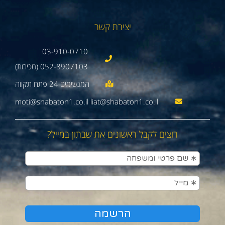
יצירת קשר
03-910-0710
052-8907103 (מכירות)
moti@shabaton1.co.il liat@shabaton1.co.il
רוצים לקבל ראשונים את שבתון במייל?