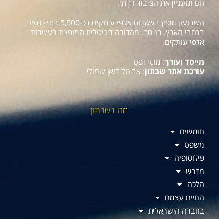
חם ומעניין את הציבור הדתי.
השבועון מופץ בעשרות אלפי עותקים בכ-5,500 בתי כנסת
ברחבי הארץ. בנוסף, מהדורה דיגיטלית המופצת בעשרות
אלפי עותקים.
מייסד ועורך
: מוטי זפט
עורכת אתר שבתון
: אביטל דואן שמולי
מה בשבתון
חומשים
משפט
פילוסופיה
מדרש
הלכה
החיים עצמם
בחברה הישראלית