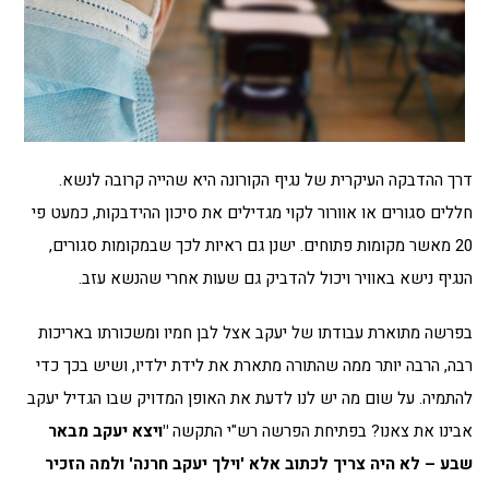
דרך ההדבקה העיקרית של נגיף הקורונה היא שהייה קרובה לנשא.
חללים סגורים או אוורור לקוי מגדילים את סיכון ההידבקות, כמעט פי
20 מאשר מקומות פתוחים. ישנן גם ראיות לכך שבמקומות סגורים,
הנגיף נישא באוויר ויכול להדביק גם שעות אחרי שהנשא עזב.
בפרשה מתוארת עבודתו של יעקב אצל לבן חמיו ומשכורתו באריכות
רבה, הרבה יותר ממה שהתורה מתארת את לידת ילדיו, ושיש בכך כדי
להתמיה. על שום מה יש לנו לדעת את האופן המדויק שבו הגדיל יעקב
אבינו את צאנו? בפתיחת הפרשה רש"י התקשה
"ויצא יעקב מבאר
שבע – לא היה צריך לכתוב אלא 'וילך יעקב חרנה' ולמה הזכיר