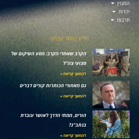
המגזין
יהדות
תרבות
חדש באתר שבתון
הקרב שאחרי הקרב: מסע השיקום של
פצועי צה"ל
להמשך קריאה »
גם מאחורי הכותרות קורים דברים
להמשך קריאה »
הורים, ממתי הדרך לאושר עוברת
בנתב"ג?
להמשך קריאה »