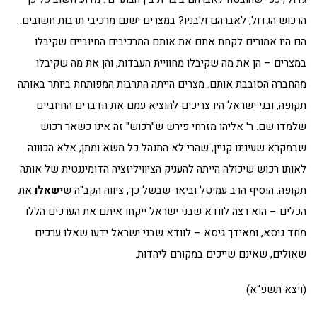
הרכוש הגדול, לאברהם ולבניו? במצרים ישנם מרכיבי תרבות חשובים.
הם היו אמורים לקחת אתם את אותם המרכיבים החיוביים שקיבלו
במצרים – הן את מה שקיבלו מחוויית העבדות, והן את מה שקיבלו
מהחברה הסובבת אותם. מצרים הייתה התרבות המפותחת ביותר באותה
תקופה, ובני ישראל היו צריכים להוציא עמם את הדברים החיוביים
שלמדו שם. ר' אליהו מזרחי פירש ש"רכוש" זה אינו כשאר רכוש
שבמקרא שעינינו קניין, שהרי לא התנהל כל משא ומתן, אלא הכוונה
לאותו רכוש שיכולה הייתה להעניק הציוויליזציה הדומיננטית של אותה
תקופה. הוסיף הרב עמיטל וביאר שבשל כך, ציווה הקב"ה ש
ישאלו
את
הכלים – הוא רצה לוודא שבני ישראל ייקחו איתם את הערכים הללו
מחד גיסא, ומאידך גיסא – לוודא שבני ישראל ידעו שאלו ערכים
שאולים, שאינם שייכים במקורם ליהדות.
(ויצא תשפ"א)