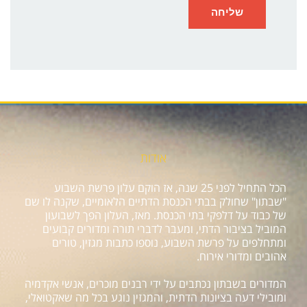
אודות
הכל התחיל לפני 25 שנה, אז הוקם עלון פרשת השבוע
"שבתון" שחולק בבתי הכנסת הדתיים הלאומיים, שקנה לו שם
של כבוד על דלפקי בתי הכנסת. מאז, העלון הפך לשבועון
המוביל בציבור הדתי, ומעבר לדברי תורה ומדורים קבועים
ומתחלפים על פרשת השבוע, נוספו כתבות מגזין, טורים
אהובים ומדורי אירוח.
המדורים בשבתון נכתבים על ידי רבנים מוכרים, אנשי אקדמיה
ומובילי דעה בציונות הדתית, והמגזין נוגע בכל מה שאקטואלי,