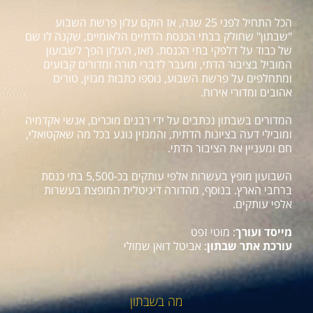
הכל התחיל לפני 25 שנה, אז הוקם עלון פרשת השבוע
"שבתון" שחולק בבתי הכנסת הדתיים הלאומיים, שקנה לו שם
של כבוד על דלפקי בתי הכנסת. מאז, העלון הפך לשבועון
המוביל בציבור הדתי, ומעבר לדברי תורה ומדורים קבועים
ומתחלפים על פרשת השבוע, נוספו כתבות מגזין, טורים
אהובים ומדורי אירוח.
המדורים בשבתון נכתבים על ידי רבנים מוכרים, אנשי אקדמיה
ומובילי דעה בציונות הדתית, והמגזין נוגע בכל מה שאקטואלי,
חם ומעניין את הציבור הדתי.
השבועון מופץ בעשרות אלפי עותקים בכ-5,500 בתי כנסת
ברחבי הארץ. בנוסף, מהדורה דיגיטלית המופצת בעשרות
אלפי עותקים.
מייסד ועורך
: מוטי זפט
עורכת אתר שבתון
: אביטל דואן שמולי
מה בשבתון