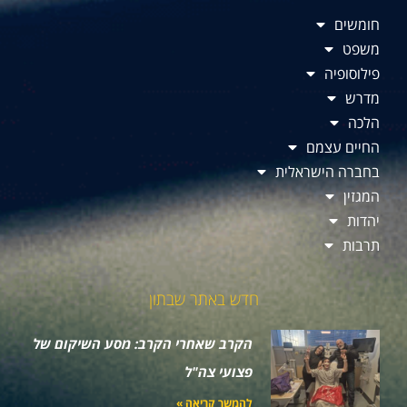
חומשים
משפט
פילוסופיה
מדרש
הלכה
החיים עצמם
בחברה הישראלית
המגזין
יהדות
תרבות
חדש באתר שבתון
הקרב שאחרי הקרב: מסע השיקום של
פצועי צה"ל
להמשך קריאה »