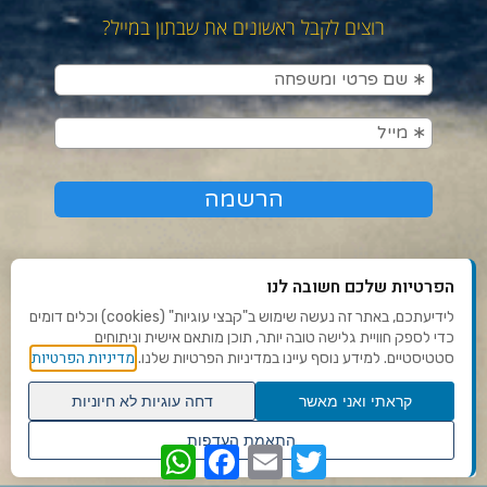
רוצים לקבל ראשונים את שבתון במייל?
הפרטיות שלכם חשובה לנו
לידיעתכם, באתר זה נעשה שימוש ב"קבצי עוגיות" (cookies) וכלים דומים
כדי לספק חוויית גלישה טובה יותר, תוכן מותאם אישית וניתוחים
תנאי שימוש ומדיניות פרטיות
מדיניות הפרטיות
סטטיסטיים. למידע נוסף עיינו במדיניות הפרטיות שלנו.
פנו אלינו
קראתי ואני מאשר
דחה עוגיות לא חיוניות
הצהרת נגישות
גלילה
התאמת העדפות
WhatsApp
Facebook
Email
Twitter
לראש
שנו העדפות פרטיות
Ⓒ 2020 - כל הזכויות שמורות לשבתון
העמוד