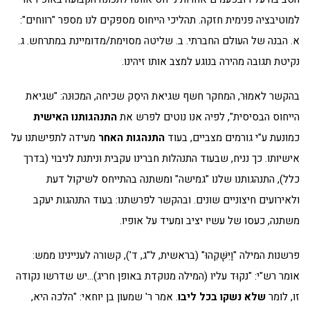
למוטיבציה פנימית חזקה. תהליכי הייחוס מספקים לנו מספר "רווחים":
א. הבנה של העולם החברתי. ב. שליטה מסוימת/מדומיינת במתרחש. ג.
נקיטת תגובה מהירה בנוגע למצב אותו זיהינו.
בהקשר לאמוּר, המחקר חשף שגיאת היסֵק שכיחה, המכוּנה: "שגיאת
הייחוס הבסיסית", לפיה אנו נוטים לפרש את
התנהגותנו האישית
כמונעת ע"י גורמים מצביים, בעוד
התנהגות האחר
מעידה לתפישתנו על
אישיותו. כך נניח, שבעוד התנהלות חברינו עקבית וניתנת לניבוי (בדרך
כלל), התנהגותנו שלנו "גמישה" ומשתנה בהתייחס לשיקול דעת
ולאירועים חיצוניים שונים. ובהקשר לפרשתנו: בעוד התנהגות יעקב
משתנה, כעסו של עשיו יציב ומעיד על אופיו.
פרשנות המילה "וַיִּשָּׁקֵהוּ" (בראשית, ל"ג, ד'), קשורה לעניינינו ממש:
אומר רש"י: "נקוּד עליו (המילה מנוקדת באופן חריג)…יש שדרשו נקודה
זו, לומר
שלא נשקו בכל ליבו
. אמר ר' שמעון בן יוחאי: "הלכה היא,