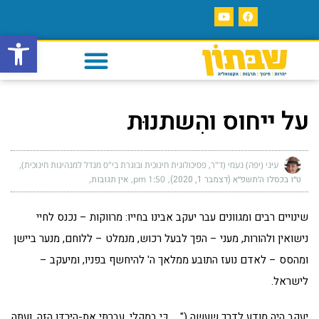
פתח סרגל
על ייחוס והִשתנוּת
עיני (יפה) נעמי (ד"ר, פסיכולוגית חינוכית ובוגרת בי"ס מנדל למנהיגות חינוכית)
ט״ו בכסלו ה׳תשפ״א (דצמבר 1, 2020)
1:50 pm
אין תגובות
שינויים רבים ומגוונים עבר יעקב אבינו בחייו: מרווקות – נכנס לחיי
נישואין ולהורות, מעני – הפך לבעל רכוש, מנמלט – ללוחם, מנער ביישן
ומהסס – לאדם נועז התובע ממלאך ה' להיחשף בפניו, ומיעקב –
לישראל.
יעקב היה מודע לדרך שעשה ("… כִּי בְמַקְלִי, עָבַרְתִּי אֶת-הַיַּרְדֵּן הַזֶּה, וְעַתָּה