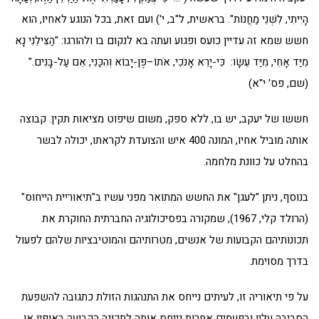
הָיִיתִי, לִשְׁנֵי מַחֲנוֹת". בראשית, ל"ב, י') ועם זאת, בכל הנוגע לאחיו, הוא
חשש שמא זה עדיין כועס ופגוע ועתה בא לנקום בו ולהורגו: "הַצִּילֵנִי נָא
מִיַּד אָחִי, מִיַּד עֵשָׂו: כִּי-יָרֵא אָנֹכִי, אֹתוֹ–פֶּן-יָבוֹא וְהִכַּנִי, אֵם עַל-בָּנִים."
(שם, פס' י"א)
חששו של יעקב, יש בו, ללא ספק, משום שיפוט מציאות תקין. קבוצה
אותה מוביל אחיו, המונה 400 איש והצועדת לקראתו, יכולה לבשר
בהחלט על כוונת מלחמה.
בנוסף, ניתן "לעגן" את החשש המתואר מפני עשיו ב"תיאוריית הייחוס"
(הרולד קלי, 1967), שמקורה בפסיכולוגיה החברתית החוקרת את
תכונותיהם הקבועות של אנשים, מטרותיהם והמוטיבציות שלהם לפעול
בדרך מסוימת.
על פי תיאוריה זו, לעיתים נייחס את התנהגות הזולת כתגובה להשפעת
הסביבה עליו ובפעמים אחרות נייחס אותה לתכונה הקבועה באופיו או