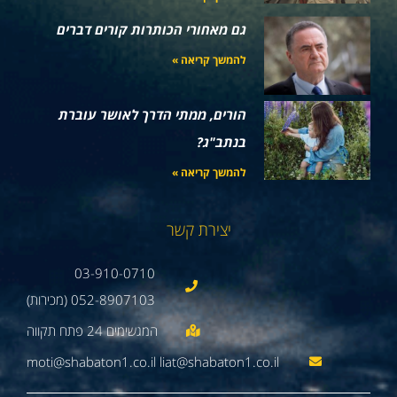
גם מאחורי הכותרות קורים דברים
להמשך קריאה »
הורים, ממתי הדרך לאושר עוברת
בנתב"ג?
להמשך קריאה »
יצירת קשר
03-910-0710
052-8907103 (מכירות)
moti@shabaton1.co.il liat@shabaton1.co.il