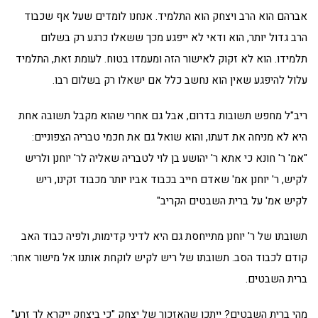
אברהם הוא הרב ויצחק הוא התלמיד. אנחנו לומדים שעל אף שכבוד
הרב גדול יותר, הוא ודאי לא ייפגע מכך ששאלו כרגע רק בשלום
תלמידו. הוא לא זקוק לאישור הזה ומעמדו בטוח. לעומת זאת, התלמיד
עלול להיפגע שאין הוא נחשב כלל אם ישאלו רק בשלום רבו.
ריב"ל מחפש תשובות בדרום, אבל גם אחרי שהוא מקבל תשובה אחת
היא לא מניחה את דעתו, והוא שואל גם את חכמי טבריה הצפוניים:
"אמ' ר' חונא כי אתא ר' יהושע בן לוי לטבריה שאליה לר' יוחנן ולריש
לקיש, ר' יוחנן אמ' שאדם חייב בכבוד אביו יותר מכבוד זקינו, ריש
לקיש אמ' על ברית השבטים הקריב"
תשובתו של ר' יוחנן מתייחסת גם היא לדיני קדימות, ולפיה כבוד האב
קודם לכבוד הסב. תשובתו של ריש לקיש לוקחת אותנו אל מישור אחר:
ברית השבטים.
מהי ברית השבטים? ייתכן שהאזכור של יצחק "כי ביצחק ייקרא לך זרע"