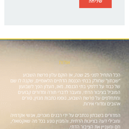
אודות
הכל התחיל לפני 25 שנה, אז הוקם עלון פרשת השבוע
"שבתון" שחולק בבתי הכנסת הדתיים הלאומיים, שקנה לו שם
של כבוד על דלפקי בתי הכנסת. מאז, העלון הפך לשבועון
המוביל בציבור הדתי, ומעבר לדברי תורה ומדורים קבועים
ומתחלפים על פרשת השבוע, נוספו כתבות מגזין, טורים
אהובים ומדורי אירוח.
המדורים בשבתון נכתבים על ידי רבנים מוכרים, אנשי אקדמיה
ומובילי דעה בציונות הדתית, והמגזין נוגע בכל מה שאקטואלי,
חם ומעניין את הציבור הדתי.