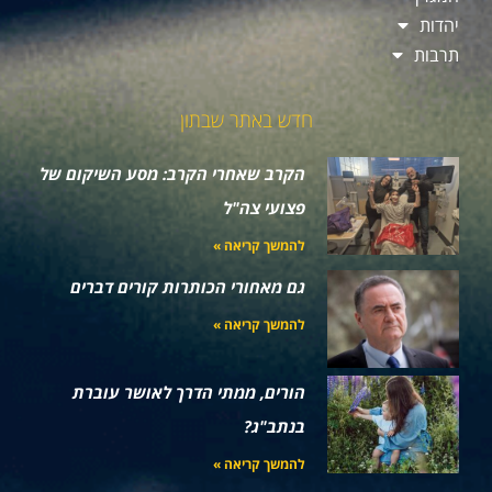
יהדות
תרבות
חדש באתר שבתון
הקרב שאחרי הקרב: מסע השיקום של
פצועי צה"ל
להמשך קריאה »
גם מאחורי הכותרות קורים דברים
להמשך קריאה »
הורים, ממתי הדרך לאושר עוברת
בנתב"ג?
להמשך קריאה »