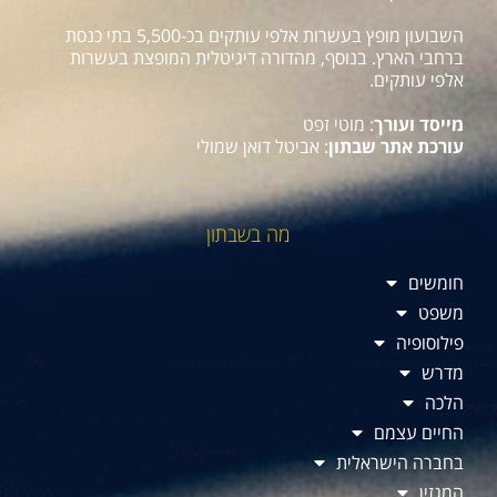
השבועון מופץ בעשרות אלפי עותקים בכ-5,500 בתי כנסת
ברחבי הארץ. בנוסף, מהדורה דיגיטלית המופצת בעשרות
אלפי עותקים.
מייסד ועורך
: מוטי זפט
עורכת אתר שבתון
: אביטל דואן שמולי
מה בשבתון
חומשים
משפט
פילוסופיה
מדרש
הלכה
החיים עצמם
בחברה הישראלית
המגזין