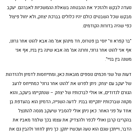
נועדה לבקש ולהזכיר את ההבטחה בשאלת ההמשכיות לאברהם. יעקב
מבקש שכל השבטים כולם יהיו כלולים בברכת יצחק, ולא יחול פיצול
כפי שהיה בדורות הקודמים.
"בר קפרא ור' יוסי בן פטרוס, חד מינהון אמ' מה אבא להוט אחר גרונו,
אף אני להוט אחר גרוני, וחרנה אמ' מה אבא שינה בין בניו, אף אני
משנה בין בניי".
דעות של שני חכמים נוספים מובאות כאן, ומתייחסות לדמיון ולהזדהות
של יעקב עם יצחק: ניתן לפרש את 'להוט אחר גרוני' כמתייחס לרעב
הגורם לנדודים, או אולי לברכותיו של יצחק – שנתקיימו ביעקב, והוא
מקווה שברכותיו יתקיימו בבניו. לדעה השנייה, הדמיון הוא בהעדפת בן
אחד על פני האחר. כאן ניתן אולי להסביר שיעקב מנסה להתנצל
בהקריבו קרבן ואולי לכפר ולהצדיק את עצמו בכך שלמד מאביו את
הדבר, וייתכן שגם הוא טעה ועכשיו יתקן. כך ניתן לחזור ולהבין גם את