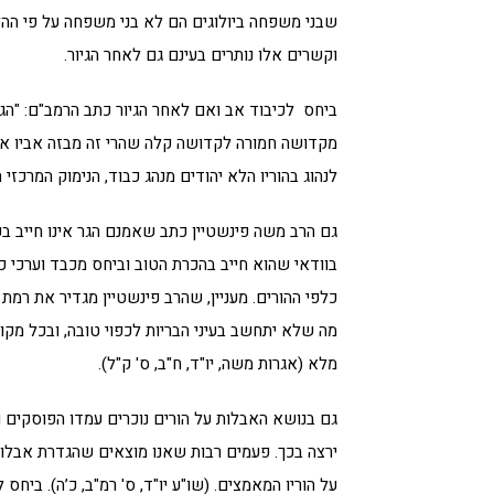
שבני משפחה ביולוגים הם לא בני משפחה על פי ההלכ
וקשרים אלו נותרים בעינם גם לאחר הגיור.
ביחס לכיבוד אב ואם לאחר הגיור כתב הרמב"ם: "הגר
מקדושה חמורה לקדושה קלה שהרי זה מבזה אביו אלא 
לנהוג בהוריו הלא יהודים מנהג כבוד, הנימוק המרכזי 
גם הרב משה פינשטיין כתב שאמנם הגר אינו חייב ב
בוודאי שהוא חייב בהכרת הטוב וביחס מכבד וערכי כלפ
כלפי ההורים. מעניין, שהרב פינשטיין מגדיר את רמת
מה שלא יתחשב בעיני הבריות לכפוי טובה, ובכל מקו
מלא (אגרות משה, יו"ד, ח"ב, ס' ק"ל).
גם בנושא האבלות על הורים נוכרים עמדו הפוסקים ו
ירצה בכך. פעמים רבות שאנו מוצאים שהגדרת אבלות
על הוריו המאמצים. (שו"ע יו"ד, ס' רמ"ב, כ’ה). ביחס