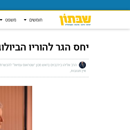
חומשים
משפט
יחס הגר להוריו הביולוג
הרב אליהו בירנבוים (ראש מכון 'שטראוס עמיאל' להכשרת ש
אין תגובות