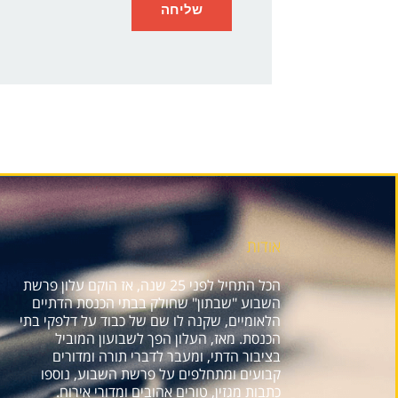
אודות
הכל התחיל לפני 25 שנה, אז הוקם עלון פרשת
השבוע "שבתון" שחולק בבתי הכנסת הדתיים
הלאומיים, שקנה לו שם של כבוד על דלפקי בתי
הכנסת. מאז, העלון הפך לשבועון המוביל
בציבור הדתי, ומעבר לדברי תורה ומדורים
קבועים ומתחלפים על פרשת השבוע, נוספו
כתבות מגזין, טורים אהובים ומדורי אירוח.