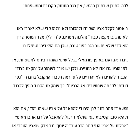
ה. כמובן שבמובן הרגשי, אין הגר מתנתק מקרוביו וממשפחתו
 אסור לקלל אביו העכו"ם ולהכותו ולא יבזהו כדי שלא יאמרו באו
נוהג בו מקצת כבוד" (הלכות ממרים, פ"ה, ה"י). מצד המוסר צריך
הוא כדי שלא יחשב הגר כפוי טובה, שכן הם הולידיהו וטיפלו בו.
כיבוד אב ואם באופן פורמאלי בגלל שינוי מעמדו ביחס למשפחתו, אך
י הוריו, גם אם לא התגיירו, ולכן יש צורך לשמור על "מקצת כבוד"
 הכבוד להורים הלא יהודיים על פי רמת הכבוד המקובל בחברה: "כפי
ם וזמן לפי מה שחושבים אז הבריות", כך שמקצת הכבוד הופך לכבוד
השאירו פתח רחב לבן היהודי להתאבל על אביו שאינו יהודי, אם הוא
 היא סובייקטיבית כפי שתלמיד יכול להתאבל על רבו או בן מאומץ
 לאבלות על אביו הגוי כתב הרב עובדיה יוסף: "גר צדק שאביו הנוכרי או