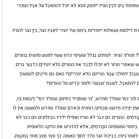
חתי בינו לבין הוריו ייפסק והוא לא יוכל להתאבל על אביו הנוכרי
 דילמות ושאלות ייחודיות ביחס של יהודי לאביו הגוי, בין הגר להוריו
ליך הגיור. לעיתים בגלל ששינוי הדת עשוי לפגוע נפשית בהורים
שאחרי הגיור לא יוכלו לכבד את ההורים הלא יהודים כדבעי. גרים
שברך לחולה' עבור הוריהם הלא יהודיים? האם הם חייבים להמשיך
 להתאבל, לשבת 'שבעה' ולומר קדיש על ההורים?
ר כמי שנולד מחדש, "גר שנתגייר כתינוק שנולד דמי" (יבמות צז,
כמעין יצירה חדשה מבחינה רוחנית וכאדם שנולד מחדש ולמעשה אין לו
ים. ההורים הם כבר לא הוריו ואפילו ילדיו הביולוגים הם כבר לא
פגוע ביחסי המשפחה הקודמים, אלא להדגיש את הזיקה הלאומית
חר גיורו, כביכול הגר נולד לתוך האומה. כך נוצר מצב מוזר במקצת,