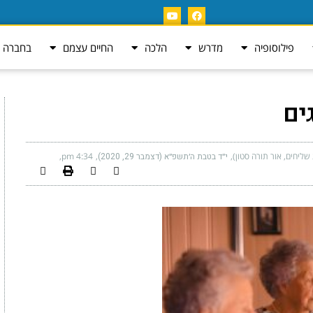
פילוסופיה
מדרש
הלכה
החיים עצמם
בחברה ה
ים
ליחים, אור תורה סטון)
י״ד בטבת ה׳תשפ״א (דצמבר 29, 2020)
4:34 pm