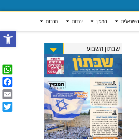
ישראלית
המגזין
יהדות
תרבות
פתח סרגל
שבתון השבוע
tsApp
ebook
Email
Twitter