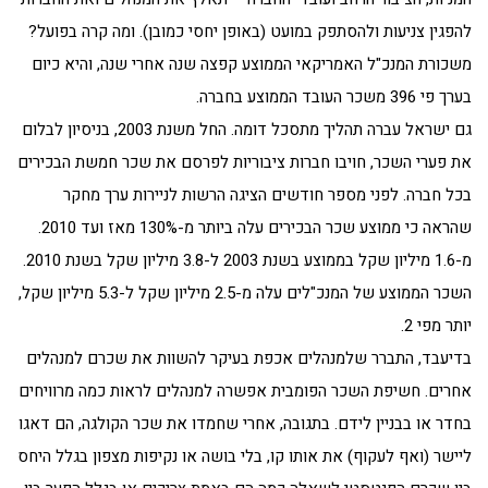
להפגין צניעות ולהסתפק במועט (באופן יחסי כמובן). ומה קרה בפועל?
משכורת המנכ"ל האמריקאי הממוצע קפצה שנה אחרי שנה, והיא כיום
בערך פי 396 משכר העובד הממוצע בחברה.
גם ישראל עברה תהליך מתסכל דומה. החל משנת 2003, בניסיון לבלום
את פערי השכר, חויבו חברות ציבוריות לפרסם את שכר חמשת הבכירים
בכל חברה. לפני מספר חודשים הציגה הרשות לניירות ערך מחקר
שהראה כי ממוצע שכר הבכירים עלה ביותר מ-130% מאז ועד 2010.
מ-1.6 מיליון שקל בממוצע בשנת 2003 ל-3.8 מיליון שקל בשנת 2010.
השכר הממוצע של המנכ"לים עלה מ-2.5 מיליון שקל ל-5.3 מיליון שקל,
יותר מפי 2.
בדיעבד, התברר שלמנהלים אכפת בעיקר להשוות את שכרם למנהלים
אחרים. חשיפת השכר הפומבית אפשרה למנהלים לראות כמה מרוויחים
בחדר או בבניין לידם. בתגובה, אחרי שחמדו את שכר הקולגה, הם דאגו
ליישר (ואף לעקוף) את אותו קו, בלי בושה או נקיפות מצפון בגלל היחס