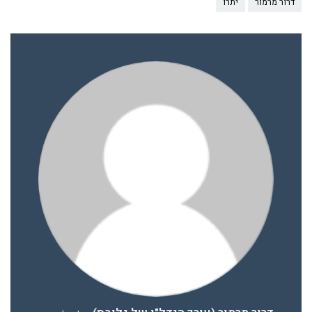
דרור מרמור
יתרו