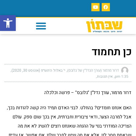
פתח סרגל
כן תחמוד
דרור מרמור (עורך הנדל"ן של גלובס)
י׳ באלול ה׳תש״פ (אוגוסט 30, 2020)
1:35 pm
אין תגובות
דרור מרמור, עורך נדל"ן "גלובס" – פרשה וכלכלה
האם אנחנו חומדים? בהחלט. לבני האדם תמיד היה קשה להודות בכך,
אבל למרבה הצער, ודאי ציבורית וחברתית, אין בכך שום ספק. עולם
הצריכה המודרני בנוי על ההנחה שאנחנו רוצים להשיג לא את מה
שבאמת חסר לנו, אלא את מה שיש לחבר שלנו. אם אפשר, אז עדיף