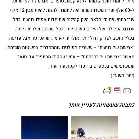
מותר לחמוד חוכמה. מותר לקנא קנאת סופרים. אם נחזור לפרשתנו:
ל-60 אלף שרי העשרות מותר היה לחמוד ולרצות להיות מבין 12 אלף
שרי החמישים וכן הלאה. ישנן קהילות שחומדות אפילו צניעות. ככל
שדגם הסלולרי של האדם פשוט יותר, ככל שהרכב שלו ישן יותר,
בעליו נחשב לצדיק גדול יותר. אולי זה לא מרגיש הכי נח, אבל עדיפה
"צביעות של צניעות" – עשירים מפולגים שמתהדרים בפשטות מוגזמת,
מאשר "צביעות של רהבתנות" – אנשי עסקים ממונפים עד צוואר
שמשתמשים בכספי ציבור כדי לקנות עוד ועוד.
(יתרו תשעד)
כתבות שעשויות לעניין אותך