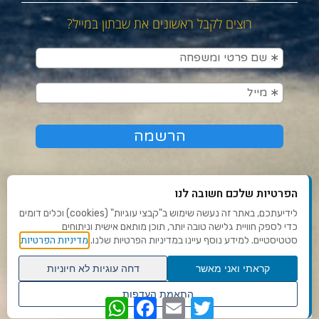
רוצים לקבל ראשונים את שבתון במייל?
הפרטיות שלכם חשובה לנו
לידיעתכם, באתר זה נעשה שימוש ב"קבצי עוגיות" (cookies) וכלים דומים
כדי לספק חוויית גלישה טובה יותר, תוכן מותאם אישית וניתוחים
תנאי שימוש ומדיניות פרטיות
מדיניות הפרטיות
סטטיסטיים. למידע נוסף עיינו במדיניות הפרטיות שלנו.
פנו אלינו
קראתי ואני מאשר
דחה עוגיות לא חיוניות
הצהרת נגישות
גלילה
התאמת העדפות
WhatsApp
Facebook
Email
Twitter
לראש
שנו העדפות פרטיות
Ⓒ 2020 - כל הזכויות שמורות לשבתון