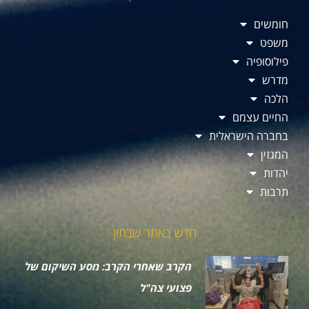
חומשים
משפט
פילוסופיה
מדרש
הלכה
החיים עצמם
בחברה הישראלית
המגזין
יהדות
תרבות
חדש באתר שבתון
הקרב שאחרי הקרב: מסע השיקום של
פצועי צה"ל