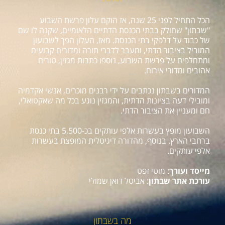
הכל התחיל לפני 25 שנה, אז הוקם עלון פרשת השבוע
"שבתון" שחולק בבתי הכנסת הדתיים הלאומיים, שקנה לו שם
של כבוד על דלפקי בתי הכנסת. מאז, העלון הפך לשבועון
המוביל בציבור הדתי, ומעבר לדברי תורה ומדורים קבועים
ומתחלפים על פרשת השבוע, נוספו כתבות מגזין, טורים
אהובים ומדורי אירוח.
המדורים בשבתון נכתבים על ידי רבנים מוכרים, אנשי אקדמיה
ומובילי דעה בציונות הדתית, והמגזין נוגע בכל מה שאקטואלי,
חם ומעניין את הציבור הדתי.
השבועון מופץ בעשרות אלפי עותקים בכ-5,500 בתי כנסת
ברחבי הארץ. בנוסף, מהדורה דיגיטלית המופצת בעשרות
אלפי עותקים.
מייסד ועורך
: מוטי זפט
עורכת אתר שבתון
: אביטל דואן שמולי
מה בשבתון