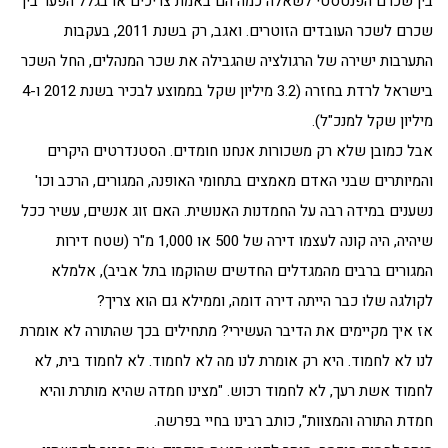
בין שכרם הפנטסטי לשאלה כמה הם באמת צריכים או בגלל הפער בין
שכרם לשכר העובדים הזוטרים. ואגב, רק בשנת 2011, בעקבות
התערבות ישירה של הרגולציה שהגבילה את שכר המנהלים, החל השכר
בישראל לרדת בחזרה (3.2 מיליון שקל בממוצע לבכיר בשנת 2012 ו-4
מיליון שקל למנכ"ל).
אבל כמובן שלא רק משכורות אנחנו חומדים. הסטנדרטים היקרים
והמיותרים שבני האדם מאמצים בתחומי האופנה, המגורים, הרכב וכו'
נשענים במידה רבה על החמדנות האנושית. האם זוג אנשים, עשיר ככל
שיהיה, היה קונה לעצמו דירה של 500 או 1,000 מ"ר (שטח דירות
המגורים ברבים מהמגדלים החדשים שהוקמו בתל אביב), אלמלא
לקולגה שלו כבר הייתה דירה דומה, וממילא גם הוא צריך?
אז איך מקיימים את הדיבר העשירי? מתחילים בכך שהתורה לא אומרת
לנו לא לחמוד. היא רק אומרת לנו מה לא לחמוד. לא לחמוד בית, לא
לחמוד אשת רעך, לא לחמוד רכוש. "מצינו חמדה שהיא מותרת והיא
חמדת התורה והמצוות", כותב רבינו בחיי בפרשה.