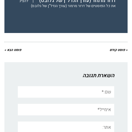
דרור מרמור (עורך הנדל"ן של גלובס)
|
להציג
את כל הפוסטים של דרור מרמור (עורך הנדל"ן של גלובס)
« פוסט קודם
פוסט הבא »
השארת תגובה
שם:*
אימייל*
אתר: