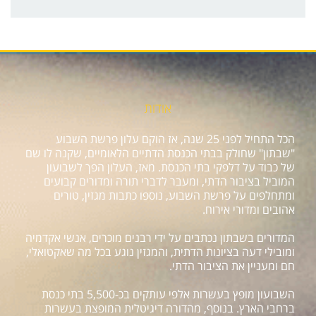
אודות
הכל התחיל לפני 25 שנה, אז הוקם עלון פרשת השבוע
"שבתון" שחולק בבתי הכנסת הדתיים הלאומיים, שקנה לו שם
של כבוד על דלפקי בתי הכנסת. מאז, העלון הפך לשבועון
המוביל בציבור הדתי, ומעבר לדברי תורה ומדורים קבועים
ומתחלפים על פרשת השבוע, נוספו כתבות מגזין, טורים
אהובים ומדורי אירוח.
המדורים בשבתון נכתבים על ידי רבנים מוכרים, אנשי אקדמיה
ומובילי דעה בציונות הדתית, והמגזין נוגע בכל מה שאקטואלי,
חם ומעניין את הציבור הדתי.
השבועון מופץ בעשרות אלפי עותקים בכ-5,500 בתי כנסת
ברחבי הארץ. בנוסף, מהדורה דיגיטלית המופצת בעשרות