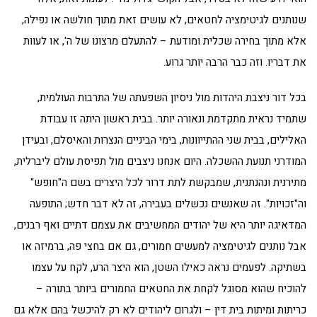
שנותנים לגיטימציה לחטאים, לא עושים זאת מתוך חולשה או נפילה,
אלא מתוך בחירה שכלית ומודעת – להתעלם מרצונו של ה', או לעוות
את דבריו. וזה כבר הרבה יותר גרוע.
בכל דור ניצבת היהדות מול ניסיון השפעתה של התרבות העולמית,
שתמיד נראית מתקדמת ונאורה יותר. בבית ראשון היתה זו עבודת
האלילים, בבית שני ההתייוונות, בימי הביניים הנצרות והאיסלם, ובעידן
המודרני תנועת ההשכלה. היום אנחנו ניצבים מול תפיסת עולם ליברלית,
מתירנית ונהנתנית, שמבקשת לתת דרור לכל היצרים בשם ה"חופש"
וה"זכויות". זה שאנשים נכשלים בעבירה, זה לא דבר חדש; התופעה
המדאיגה יותר היא של יהודים המחשיבים את עצמם דתיים ואף רבנים,
אבל נותנים לגיטימציה למעשים חמורים, גם אם בחצי פה, ברמיזה או
בשתיקה. לפעמים נראה כאילו השטן, הוא היצר הרע, לקח על עצמו
להוכיח שהוא מסוגל לקחת את החטאים החמורים ביותר בתורה –
כריתות ומיתות בית דין – ולגרום ליהודים לא רק להיכשל בהם אלא גם