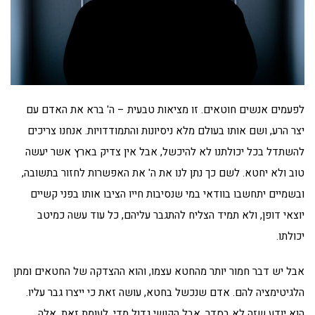
לפעמים אנשים חוטאים. זו מציאות טבעית – ה' ברא את האדם עם
יצר הרע, ושם אותו בעולם מלא ניסיונות והתמודדויות. אנחנו צריכים
להשתדל בכל יכולתנו לא להיכשל, אבל אין צדיק בארץ אשר יעשה
טוב ולא יחטא. לשם כך נתן לנו את ה' את האפשרות לחזור בתשובה,
ובשמיים יתחשבו בוודאי במי שנסיבות חייו הציבו אותו בפני קשיים
יוצאי דופן, ולא תמיד הצליח להתגבר עליהם, כל עוד עשה כמיטב
יכולתו.
אבל יש דבר חמור יותר מהחטא עצמו, והוא ההצדקה של החטאים ומתן
הלגיטימציה להם. אדם שנכשל בחטא, עושה זאת כי ייצרו גבר עליו.
הוא יודע שזה לא בסדר, אבל הקושי גדול מדי. לעומת זאת, אלה