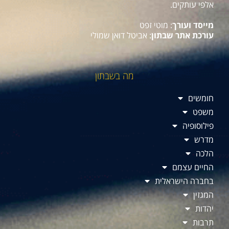
אלפי עותקים.
מייסד ועורך
: מוטי זפט
עורכת אתר שבתון
: אביטל דואן שמולי
מה בשבתון
חומשים
משפט
פילוסופיה
מדרש
הלכה
החיים עצמם
בחברה הישראלית
המגזין
יהדות
תרבות