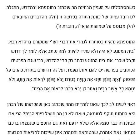
כשמסתכלים על העניין מבחינת מה שכתוב בתוספתא ובמדרש, מתגלה
לנו רובד עמוק של כוונת התורה בפרשה זו (חלק מהדברים המובאים
להלן מבוסס על שמועות הראי"ה, חוברת ה')
התוספתא נראית כסותרת לגמרי את דברי רש"י שמקורם בויקרא רבא:
"בית המנוגע לא היה ולא עתיד להיות; למה נכתב אלא לומר לך דרוש
וקבל שכר". אם בית המנוגע נכתב רק כדי להדרש, הרי שגם הפרטים
הכתובים בפרשה יש להם אותו מעמד, ועל זה דורשים בתורת כהנים על
הפסוק "וְצִוָּה הַכֹּהֵן וּפִנּוּ אֶת הַבַּיִת בְּטֶרֶם יָבֹא הַכֹּהֵן לִרְאוֹת אֶת הַנֶּגַע וְלֹא
יִטְמָא כָּל אֲשֶׁר בַּבָּיִת וְאַחַר כֵּן יָבֹא הַכֹּהֵן לִרְאוֹת אֶת הַבָּיִת".
ראוי לשים לב לכך שאנו לומדים ממה שכתוב כאן שהכרעתו של הכהן
היא הנותנת תוקף לטומאה, שאם לא כן מה מועיל פינוי הבית? הרי אם
הבית היה כבר טמא אלא שלא ידענו זאת, גם החפצים שנמצאו בו כבר
נטמאו. זאת אומרת, שהטומאה והטהרה אינן שייכות למציאות הטבעית