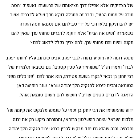
של הצדיקים אלא אפילו דרך מציאותם של הרשעים. ואעפ"כ "חסה
תורה על ממונו הבזוי", ודבר זה מתגלה דוקא מכך שלא לדברים אשר
יש להם תיקון בלאו הכי על ידי טבילתם אם נטמאו חסה התורה
כשאמרה "ופינו את הבית" אלא דוקא לדברים פחותי ערך שאין להם
תקנה. והיות והם פחותי ערך, למה צריך בכלל לדאוג להם?
נושא דומה לזה מופיע בתורה לגבי יעקב אבינו שכתוב עליו "ויוותר יעקב
לבדו" ואמרו חז"ל "שנשתייר על פכין קטנים". גם כשבאו תלמידיו של
רבי יוחנן בן זכאי לבקרו בשעת פטירתו, הוא אמר להם: "פנו כלים מפני
הטומאה והכינו כיסא לחזקיה מלך יהודה שבא". שוב מופיעה כאן
הדאגה לדברים קטנים שריב"ז חושש להם משום טומאת אוהל.
ידוע שהאשימו את רבי יוחנן בן זכאי על שנמנע מלבקש את קיומה של
מלכות ישראל עצמה מהשלטון הרומאי, ותמורתה ביקש רק את יבנה
וחכמיה. והנה שהוא גם יחד מבקש להכין כסא עבור חזקיה מלך יהודה