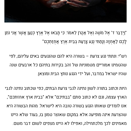
"וַיְדַבֵּר ד' אֶל מֹשֶׁה וְאֶל אַהֲרֹן לֵאמֹר: כִּי תָבֹאוּ אֶל אֶרֶץ כְּנַעַן אֲשֶׁר אֲנִי נֹתֵן
לָכֶם לַאֲחֻזָּה וְנָתַתִּי נֶגַע צָרַעַת בְּבֵית אֶרֶץ אֲחֻזַּתְכֶם"
רש"י: ונתתי נגע צרעת – בשורה היא להם שהנגעים באים עליהם, לפי
שהטמינו אמוריים מטמוניות של זהב בקירות בתיהם כל ארבעים שנה
שהיו ישראל במדבר, ועל ידי הנגע נותץ הבית ומוצאן.
היות וכתוב בתורה לשון נתינה לגבי צרעת הבתים, כפי שכתוב נתינה לגבי
הארץ עצמה, וגם לא כתוב סתם "בבתיכם" אלא "בבית ארץ אחזתכם",
אנו לומדים שאותו הנגע בשורה טובה היא לישראל. מהות הבשורה היא
שהצרעת אינה מופיעה אלא במקום שאוצר טמון בו, בעוד שלא היינו
מאמינים לכך מלכתחילה, ואפילו לא היינו מצפים לשום דבר משם.