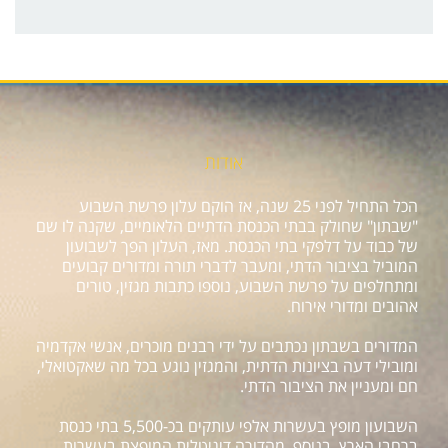
אודות
הכל התחיל לפני 25 שנה, אז הוקם עלון פרשת השבוע
"שבתון" שחולק בבתי הכנסת הדתיים הלאומיים, שקנה לו שם
של כבוד על דלפקי בתי הכנסת. מאז, העלון הפך לשבועון
המוביל בציבור הדתי, ומעבר לדברי תורה ומדורים קבועים
ומתחלפים על פרשת השבוע, נוספו כתבות מגזין, טורים
אהובים ומדורי אירוח.
המדורים בשבתון נכתבים על ידי רבנים מוכרים, אנשי אקדמיה
ומובילי דעה בציונות הדתית, והמגזין נוגע בכל מה שאקטואלי,
חם ומעניין את הציבור הדתי.
השבועון מופץ בעשרות אלפי עותקים בכ-5,500 בתי כנסת
ברחבי הארץ. בנוסף, מהדורה דיגיטלית המופצת בעשרות