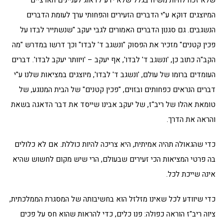
שלא זכה להיות משיח בגלל שלא ידע לדאוג לעניינים הארציים
המיוצגים דוקא ע"י הדברים הזעירים והפחותי ערך לעומת הדברים
הנשגבים. גם סגנון הדברים האמורים לגבי יעקב "שנשתייר לבדו על
פכין קטנים" מזכיר את הפסוק "ונשגב ד' לבדו" וכך דרשו במדרש "מה
הקב"ה כתוב כן, 'ונשגב ד' לבדו', אף יעקב – 'ויוותר יעקב לבדו'. דברים
העומדים ברומו של עולם, 'ונשגב ד' לבדו', מיוצגים במציאות שלנו ע"י
דברים הנראים כפחותים ובזוים, "פכין קטנים" של הבית המנוגע, של
טומאת אהלו של ריב"ז, של יעקב אבינו שייסד את דבר הדאגה בשאת
והראה את הדרך.
כדי שהגאולה תהיה אמיתית, היא צריכה להיות כוללת. אם לא כלולים
בה פרטי המציאות הכי זעירים שבעולם, הרי שיש מקום לחשוש שהיא
אינה שייכת לכל.
כדי שיוודע לכל שאינו מזלזל הוא בחשיבותה של המסגרת הממלכתית,
ציוה ריב"ז הוראה כפולה: פנו כלים, כדי להראות שהוא חס על פכים