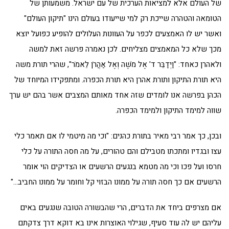
של העולם אלא למציאות הערכית של עם ישראל. משמעותן של
הטומאה והטהרה שייכת רק למי שייעודו בעולם הינו "תיקון העולם"
ואשר יש לו האמצעים לכפר על העוונות העלולים להופיע כפועל יוצא
מכך שלא כל המאמצים מצליחים. לכן נאמרה פרשה זאת למשה
ולאהרן כאחד: "וַיְדַבֵּר ד' אֶל מֹשֶׁה וְאֶל אַהֲרֹן לֵאמֹר", שהרי תורת משה
היא תורת התיקון ותורת אהרן היא תורת הכפרה. ומתפקידו המיוחד של
הכהן בפרשה אנו לומדים שזה אחד מאותם המצבים אשר בהם יש ערך
שווה למימד התיקון ולמימד הכפרה.
ובכן, כך אמר רבי מאיר בתורת כהנים: "וכי מה מיטמי לו אם תאמר כלי
עצו ובגדיו ומתכתו מטבילם והם טהורים, על מה חסה התורה על כלי
חרסו ועל פכו וכי מה מטמא בנגעים הרשעים או הצדיקים הוי אומר
הרשעים אם כך חסה תורה על ממונו הבזוי קל וחומר על ממונו החביב…"
אם מצרפים ביחד את הדברים, הרי שהבשורה הטובה שנגעים באים
עליהם יש לה עוד סעיף, שגילוי האוצרות אינו בא דוקא דרך צדקתם