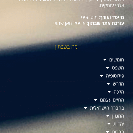
אלפי עותקים.
מייסד ועורך
: מוטי זפט
עורכת אתר שבתון
: אביטל דואן שמולי
מה בשבתון
חומשים
משפט
פילוסופיה
מדרש
הלכה
החיים עצמם
בחברה הישראלית
המגזין
יהדות
תרבות