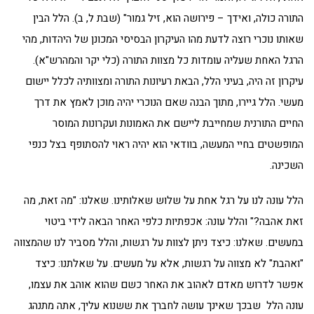
התורה כולה, ואידך – פירושה הוא, זיל גמור" (שבת ל, ב). הלל הבין
שאותו נוכרי רוצה לדעת מהו העיקרון הבסיסי המכונן של היהדות, מהי
הרגל האחת שעליה עומדות כל מצוות התורה (כלי יקר והמהרש"א).
עיקרון זה היה, בעיני הלל, הבאת רעיונות התורה ומצוותיה לכלל יישום
מעשי. הלל גיירו, מתוך הבנה שאם הנוכרי יהיה מוכן לאמץ את דרך
החיים התורנית שמחייבת ליישם את האמונות ועקרונות המוסר
המופשטים בחיי המעשה, בוודאי הוא יהיה ראוי להסתופף בצל כנפי
השכינה.
הלל עונה לנו על רגל אחת על שלוש שאלותינו. שאלנו: "מה זאת, מה
זאת אהבה?" והלל עונה: אכפתיות כלפי האחר הבאה לידי ביטוי
במעשים. שאלנו: כיצד ניתן לצוות על רגשות, והלל מסביר לנו שהמצווה
"ואהבת" לא מצווה על רגשות, אלא על מעשים. על שאלתנו: כיצד
אפשר לדרוש מאדם לאהוב את האחר כשם שהוא אוהב את עצמו,
עונה הלל שבכך שאינך עושה לחברך את ששנוא עליך, אתה מתנהג