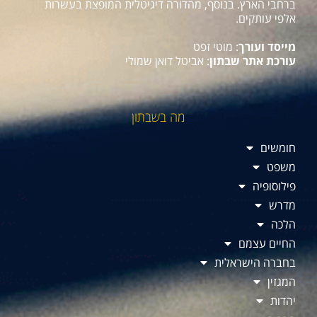
ברחבי הארץ. בנוסף, מהדורה דיגיטלית המופצת בעשרות
אלפי עותקים.
מייסד ועורך
: מוטי זפט
עורכת אתר שבתון
: אביטל דואן שמולי
מה בשבתון
חומשים
משפט
פילוסופיה
מדרש
הלכה
החיים עצמם
בחברה הישראלית
המגזין
יהדות