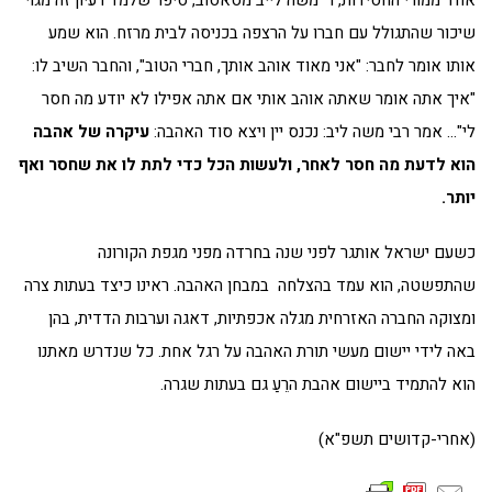
אחד ממורי החסידות, ר' משה לייב מסאסוב, סיפר שלמד רעיון זה מגוי
שיכור שהתגולל עם חברו על הרצפה בכניסה לבית מרזח. הוא שמע
אותו אומר לחבר: "אני מאוד אוהב אותך, חברי הטוב", והחבר השיב לו:
"איך אתה אומר שאתה אוהב אותי אם אתה אפילו לא יודע מה חסר
לי"… אמר רבי משה ליב: נכנס יין ויצא סוד האהבה:
עיקרה של אהבה
הוא לדעת מה חסר לאחר, ולעשות הכל כדי לתת לו את שחסר ואף
יותר.
כשעם ישראל אותגר לפני שנה בחרדה מפני מגפת הקורונה
שהתפשטה, הוא עמד בהצלחה במבחן האהבה. ראינו כיצד בעתות צרה
ומצוקה החברה האזרחית מגלה אכפתיות, דאגה וערבות הדדית, בהן
באה לידי יישום מעשי תורת האהבה על רגל אחת. כל שנדרש מאתנו
הוא להתמיד ביישום אהבת הרֵעַ גם בעתות שגרה.
(אחרי-קדושים תשפ"א)