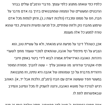
כלפיו כפי שאתה מתנהג כלפי עצמך. מדברי הרמב"ם עולים בברור
ההיבטים המעשיים של המצווה שמתבטאים בדרך בה אדם מדבר על
חברו, חס על ממונו ומכבדו (הלכות דעות ו, ג), וניתן לצפות מכל אדם
שימנע מחברו נזק ולזות שפתיים, וכל פגיעה נפשית ורגשית, כפי שהוא
טורח למנוע כל אלה מעצמו.
אכן, כשהלל דיבר על מניעת הרע מהאחר, ולא על עשיית טוב, הוא
הצביע על רף מינימלי של אהבה, שהתאים לנוכרי שעמד מחוץ לשערי
היהדות. האהבה האידיאלית אמורה לבוא לידי ביטוי באופן חיובי
ופרו-אקטיבי שדורש: מה שאהוב עליך – עשה לחברך. מסורת המוסר
היהודית מדברת על כך שמהותה של אהבה היא נתינה, וזו מתבטאת
במעשי חסד שעושה אדם עם חברו (רמב"ם, הלכות אבל יד, א). האוהב
רגיש לצרכיו של מושא האהבה, ורוצה להעניק לו מכל המיטב והמירב
שבאפשרותו לתת לו.