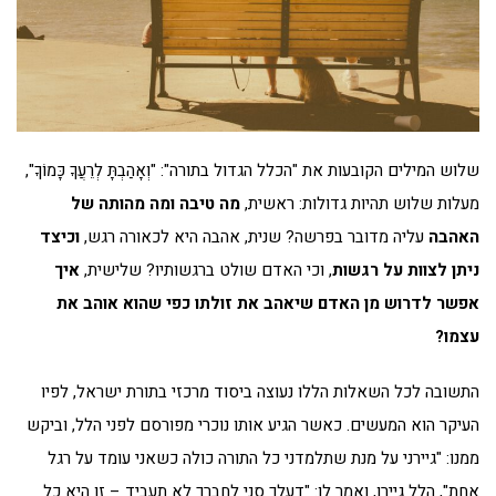
שלוש המילים הקובעות את "הכלל הגדול בתורה": "וְאָהַבְתָּ לְרֵעֲךָ כָּמוֹךָ",
מעלות שלוש תהיות גדולות: ראשית,
מה טיבה ומה מהותה של
האהבה
עליה מדובר בפרשה? שנית, אהבה היא לכאורה רגש,
וכיצד
ניתן לצוות על רגשות
, וכי האדם שולט ברגשותיו? שלישית,
איך
אפשר לדרוש מן האדם שיאהב את זולתו כפי שהוא אוהב את
עצמו
?
התשובה לכל השאלות הללו נעוצה ביסוד מרכזי בתורת ישראל, לפיו
העיקר הוא המעשים. כאשר הגיע אותו נוכרי מפורסם לפני הלל, וביקש
ממנו: "גיירני על מנת שתלמדני כל התורה כולה כשאני עומד על רגל
אחת", הלל גיירו, ואמר לו: "דעלך סני לחברך לא תעביד – זו היא כל