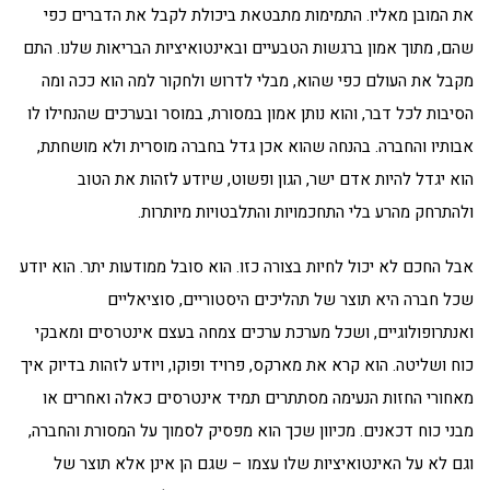
את המובן מאליו. התמימות מתבטאת ביכולת לקבל את הדברים כפי
שהם, מתוך אמון ברגשות הטבעיים ובאינטואיציות הבריאות שלנו. התם
מקבל את העולם כפי שהוא, מבלי לדרוש ולחקור למה הוא ככה ומה
הסיבות לכל דבר, והוא נותן אמון במסורת, במוסר ובערכים שהנחילו לו
אבותיו והחברה. בהנחה שהוא אכן גדל בחברה מוסרית ולא מושחתת,
הוא יגדל להיות אדם ישר, הגון ופשוט, שיודע לזהות את הטוב
ולהתרחק מהרע בלי התחכמויות והתלבטויות מיותרות.
אבל החכם לא יכול לחיות בצורה כזו. הוא סובל ממודעות יתר. הוא יודע
שכל חברה היא תוצר של תהליכים היסטוריים, סוציאליים
ואנתרופולוגיים, ושכל מערכת ערכים צמחה בעצם אינטרסים ומאבקי
כוח ושליטה. הוא קרא את מארקס, פרויד ופוקו, ויודע לזהות בדיוק איך
מאחורי החזות הנעימה מסתתרים תמיד אינטרסים כאלה ואחרים או
מבני כוח דכאנים. מכיוון שכך הוא מפסיק לסמוך על המסורת והחברה,
וגם לא על האינטואיציות שלו עצמו – שגם הן אינן אלא תוצר של