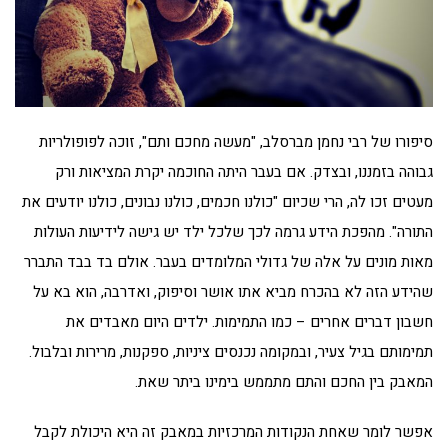
סיפורו של רבי נחמן מברסלב, "מעשה מחכם ותם", זוכה לפופולריות
גבוהה בזמננו, ובצדק. אם בעבר היתה החוכמה יקרת המציאות ורק
מעטים זכו לה, הרי שכיום "כולנו חכמים, כולנו נבונים, כולנו יודעים את
התורה". מהפכת הידע גרמה לכך שלכל ילד יש גישה לידיעות העולות
מאות מונים על אלה של גדולי המלומדים בעבר. אולם בד בבד התברר
שהידע הזה לא בהכרח מביא אתו אושר וסיפוק, ואדרבה, הוא בא על
חשבון דברים אחרים – כמו התמימות. ילדים היום מאבדים את
תמימותם בגיל צעיר, ובמקומה נכנסים ציניות, ספקנות, מרירות ובלבול.
המאבק בין החכם והתם מתממש בימינו ביתר שאת.
אפשר לומר שאחת הנקודות המרכזיות במאבק זה היא היכולת לקבל