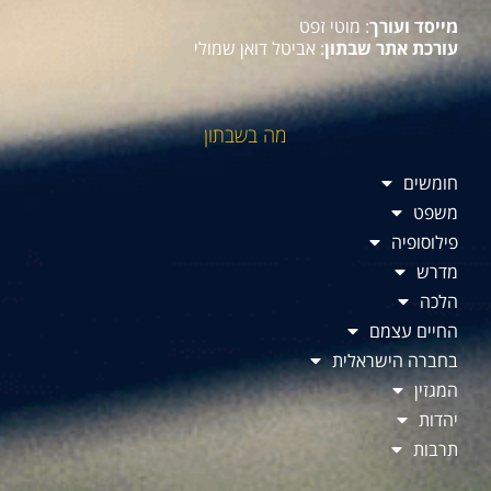
מייסד ועורך
: מוטי זפט
עורכת אתר שבתון
: אביטל דואן שמולי
מה בשבתון
חומשים
משפט
פילוסופיה
מדרש
הלכה
החיים עצמם
בחברה הישראלית
המגזין
יהדות
תרבות