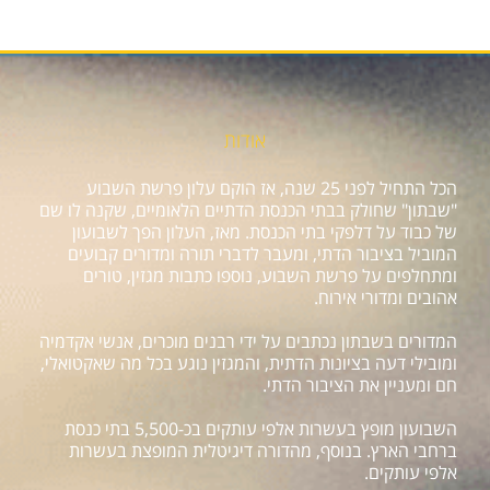
אודות
הכל התחיל לפני 25 שנה, אז הוקם עלון פרשת השבוע
"שבתון" שחולק בבתי הכנסת הדתיים הלאומיים, שקנה לו שם
של כבוד על דלפקי בתי הכנסת. מאז, העלון הפך לשבועון
המוביל בציבור הדתי, ומעבר לדברי תורה ומדורים קבועים
ומתחלפים על פרשת השבוע, נוספו כתבות מגזין, טורים
אהובים ומדורי אירוח.
המדורים בשבתון נכתבים על ידי רבנים מוכרים, אנשי אקדמיה
ומובילי דעה בציונות הדתית, והמגזין נוגע בכל מה שאקטואלי,
חם ומעניין את הציבור הדתי.
השבועון מופץ בעשרות אלפי עותקים בכ-5,500 בתי כנסת
ברחבי הארץ. בנוסף, מהדורה דיגיטלית המופצת בעשרות
אלפי עותקים.