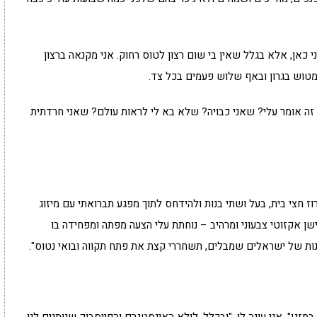
כאן, אלא בגלל שאין בי שום רצון לטוס רחוק. אני מקנאה ברצון
מטוש בגרון ובאף שלוש פעמים בכל צד.
ה אומר עלי? שאני כבויה? שלא בא לי לראות עולם? שאני חרדתית
ז חצי בית, בעל ושתי בנות ולהידחס לתוך מפגע תברואתי עם מיזוג
שן אקזוטי צבעוני ומרהיב – נוחתת עלי הצעה מפתה ומפחידה בו
נות של ישראלים שמבלים, תשחררי קצת את פתח תקווה ובואי נטוס".
מזגן", אני עונה לו, "ובכלל, לולא האינסטגרם והפייסבוק שנותנים לנו