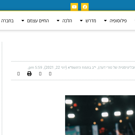
פילוסופיה
מדרש
הלכה
החיים עצמם
בחברה ה
ובליציסטית של טורי דעה)
י״ב בתמוז ה׳תשפ״א (יוני 22, 2021)
5:59 pm