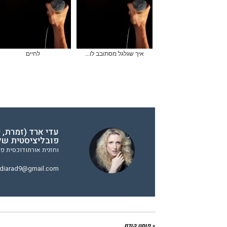
איך שגלגל מסתובב לו...
לחיים
עדי ארד (זמרת, 
פובליציסטית של
וחזנית אורתודוכסית פו
diarad9@gmail.com
« פוסט קודם