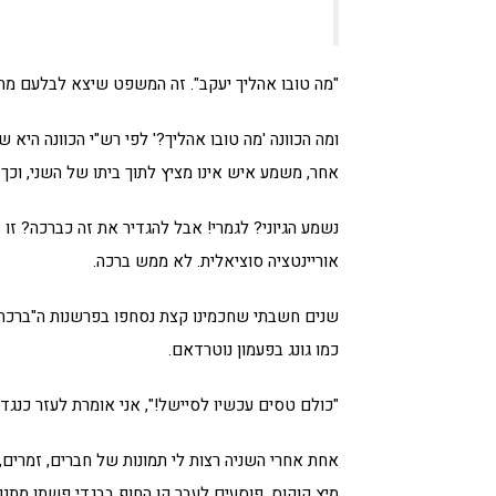
"מה טובו אהליך יעקב". זה המשפט שיצא לבלעם מה
ומה הכוונה 'מה טובו אהליך?' לפי רש"י הכוונה הי
אחר, משמע איש אינו מציץ לתוך ביתו של השני, וכך ז
נשמע הגיוני? לגמרי! אבל להגדיר את זה כברכה? זו
אוריינטציה סוציאלית. לא ממש ברכה.
שנים חשבתי שחכמינו קצת נסחפו בפרשנות ה"ברכה" 
כמו גונג בפעמון נוטרדאם.
"כולם טסים עכשיו לסיישל!", אני אומרת לעזר כנג
אחת אחרי השניה רצות לי תמונות של חברים, זמרים, 
מיץ קוקוס, פוסעים לעבר קו החוף בבגדי פשתן מתנפ