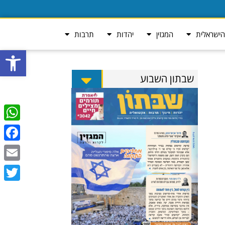
ישראלית
המגזין
יהדות
תרבות
פתח סרגל
שבתון השבוע
tsApp
ebook
Email
Twitter