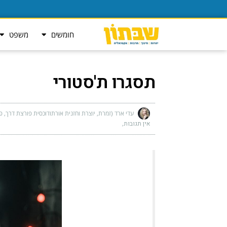
חומשים
משפט
תסגרו ת'סטורי
עדי ארד (זמרת, יוצרת וחזנית אורתודוכסית פורצת דרך, פ
אין תגובות