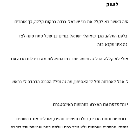
לשוק
פה כאשר בא לקלל את בני ישראל. ברכה במקום קללה, כך אומרים.
א שבלעם התלהב מכך שאוהלי ישראל בנויים כך שכל פתח פונה לצד
ה אינו מקנא בזה.
 אולי לא קללה אבל זה נשמע יותר כמו התפעלות מאדריכלות מבנה עם
אבל לאחרונה נפל לי האסימון, מה זה נפל? ההבנה הדהדה לי בראש
די ומדפדפת עם האצבע בתהומות האינסטגרם.
דוגמניות וסתם מכרים, כולם נופשים ונהנים, אוכלים אננס ושותים
נפים, מחייכים ושמחים ולא ניכר בהם שלפני כמה שבועות עוד כיכבה