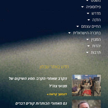
משפט
פילוסופיה
מדרש
הלכה
החיים עצמם
בחברה הישראלית
המגזין
יהדות
תרבות
חדש באתר שבתון
הקרב שאחרי הקרב: מסע השיקום של
פצועי צה"ל
להמשך קריאה »
גם מאחורי הכותרות קורים דברים