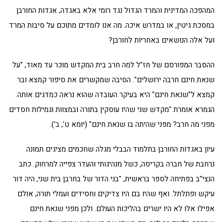
המהפכה המדינית והמרד הגדול נגד רומי אלא באגדה, אגדות החורבן
במסכת גיטין, או במדרש איכה. מה אנו לומדים מתוכם על סיבות המרד
ועל אלה הנושאים באחריות לחורבן?
ההסבר המפורסם של חז"ל למה חרב בית המקדש מוכר עד מאוד, "על
שנאת חינם חרבה ירושלים". הסיבה שמקשרים את סיפור קמצא ובר
קמצא ל"שנאת חינם" היא בעיקר העובדה שהוא נראה כמדגים אותה.
הגמרא אומרת "מקדש שני שהיו עוסקין בתורה ובמצוות וגמילות חסדים
מפני מה חרב? מפני שהיתה בו שנאת חינם" (יומא ט', ב').
עיון באגדות החורבן בתלמוד הבבלי מגלה שחכמים מציגים תמונה
נרחבת של חברה בקריסה, כשל מנהיגותי והעדר צפייה למרחוק. כתב
הנצי"ב בפתיחה לספר בראשית, "בני הדור של בחרבן בית שני, היה דור
עיקש ופתלתל. ואף שהיו בם היו צדיקים וחסידים ועמלי תורה, אולם
אפילו אלו לא היו ישרים בהליכות העולם. ולכן מפני שנאת חינם