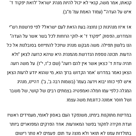
קנאתו, אמר משה, קנאי לא יכול להיות מנהיג ישראל 'לזאת יפקוד ד'
איש על העדה'" (עמוד האמת עמ' מ"ב).
אז איזו מנהיגות כן נחוצה בעת הזאת לעם ישראל? לפי פרשנות רש"י
והמדרש, הפסוק "יפקוד ד' א-לוקי הרוחות לכל בשר אשר על העדה"
הנו בלשון תפילה. משה מבקש מנהיג שיוכל להתייחס בסובלנות אל כל
הדעות. תכונה נוספת הנדרשת מהמנהיג היא שיהא כרועה לצאן "ולא
תהיה עדת ד' כצאן אשר אין להם רועה" (שם כ"ז, י"ז). על משה רועה
הצאן נאמר במדרש 'אמר הקדוש ברוך הוא, מי שהוא יודע לרעות הצאן
איש לפי כוחו יבוא וירעה בעמו' (בשמות רבה ב', ב'). דהיינו, מנהיג
המגלה כלפי עמו חמלה ואמפטיה בצמתים רבים של קושי, של משבר
ושל חוסר אמונה כדוגמת משה עצמו.
במדינות מתוקנות בימינו, משנפקד העם באסון לאומי, מעמידים ראשיו
ועדת חקירה לחקור בפשר המאורעות. אחד הפרקים המפוארים ביותר
בתולדות עמנו לא תואר ולא מוצה עד תום. פעמים לא נותר רישום