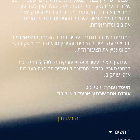
של כבוד על דלפקי בתי הכנסת. מאז, העלון הפך לשבועון
המוביל בציבור הדתי, ומעבר לדברי תורה ומדורים קבועים
ומתחלפים על פרשת השבוע, נוספו כתבות מגזין, טורים
אהובים ומדורי אירוח.
המדורים בשבתון נכתבים על ידי רבנים מוכרים, אנשי אקדמיה
ומובילי דעה בציונות הדתית, והמגזין נוגע בכל מה שאקטואלי,
חם ומעניין את הציבור הדתי.
השבועון מופץ בעשרות אלפי עותקים בכ-5,500 בתי כנסת
ברחבי הארץ. בנוסף, מהדורה דיגיטלית המופצת בעשרות
אלפי עותקים.
מייסד ועורך
: מוטי זפט
עורכת אתר שבתון
: אביטל דואן שמולי
מה בשבתון
חומשים