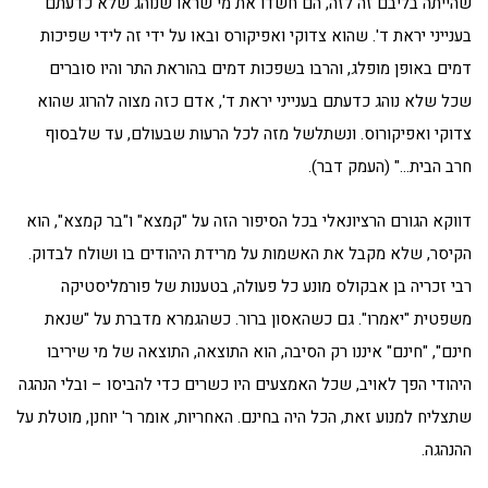
שהייתה בליבם זה לזה, הם חשדו את מי שראו שנוהג שלא כדעתם
בענייני יראת ד'. שהוא
צדוק
י ו
אפיקורס
ובאו על ידי זה לידי שפיכות
דמים באופן מופלג, והרבו בשפכות דמים בהוראת התר והיו סוברים
שכל שלא נוהג כדעתם בענייני יראת ד', אדם כזה מצוה להרוג שהוא
צדוקי ואפיקורוס. ונשתלשל מזה לכל הרעות שבעולם, עד שלבסוף
חרב הבית…" (העמק דבר).
דווקא הגורם הרציונאלי בכל הסיפור הזה על "קמצא" ו"בר קמצא", הוא
הקיסר, שלא מקבל את האשמות על מרידת היהודים בו ושולח לבדוק.
רבי זכריה בן אבקולס מונע כל פעולה, בטענות של פורמליסטיקה
משפטית "יאמרו". גם כשהאסון ברור. כשהגמרא מדברת על "שנאת
חינם", "חינם" איננו רק הסיבה, הוא התוצאה, התוצאה של מי שיריבו
היהודי הפך לאויב, שכל האמצעים היו כשרים כדי להביסו – ובלי הנהגה
שתצליח למנוע זאת, הכל היה בחינם. האחריות, אומר ר' יוחנן, מוטלת על
ההנהגה.