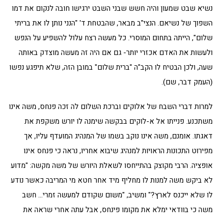
נשיא שבט שמעון והיה חשש שבני השבט ירגישו חובה לנקום את דמו
השפוך של נשיאם. הנצי"ב מבאר, שהבטחת ד' "הנני נותן לו את בריתי
שלום", הייתה בתחום המוסרי. כל מעשה רצח עלול להשפיע על הנפש
ולעשות את האדם אכזרי יותר- גם אם היה זה מעשה מוצדק באותה
שעה, ולכן הבטיח לו הקב"ה "ברית שלום" במובן הזה, שלא תיפגע נפשו
(העמק דבר, שם).
למרות דברי השבח של אלוקים וברכת השלום לה זכה פנחס, משה אינו
משתכנע. פנייתו אל א-לוקים בבקשה שימנה לו יורש משקפת את
דאגתו. אומנם, משה אינו נוקב בשמו של המנהיג המועדף עליו, אך
מפירוט התכונות הראויות למנהיג שיבוא אחריו, נראה כי פנחס אינו
אופציה. הרבי מקוצק בהתייחסו לשאלת היורש של משה מקשה: "מדוע
לא ביקש משה למנות לו מחליף מיד אחר חטא מי המריבה כאשר נודע
לו שלא ייכנס לארץ?" ומשיב, "משום שקודם למעשה זמרי… חשב
משה כי בוודאי ימלא את מקומו פינחס, אבל עתה אחרי שראה את