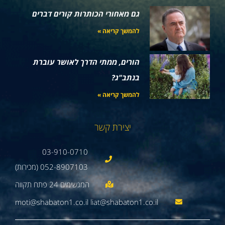
גם מאחורי הכותרות קורים דברים
להמשך קריאה »
הורים, ממתי הדרך לאושר עוברת
בנתב"ג?
להמשך קריאה »
יצירת קשר
03-910-0710
052-8907103 (מכירות)
moti@shabaton1.co.il liat@shabaton1.co.il