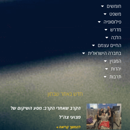
חומשים
משפט
פילוסופיה
מדרש
הלכה
החיים עצמם
בחברה הישראלית
המגזין
יהדות
תרבות
חדש באתר שבתון
הקרב שאחרי הקרב: מסע השיקום של
פצועי צה"ל
להמשך קריאה »