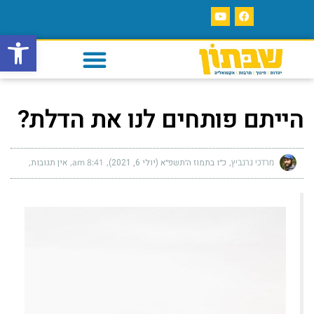
פתח סרגל
הייתם פותחים לנו את הדלת?
מרדכי גרנביץ
כ״ו בתמוז ה׳תשפ״א (יולי 6, 2021)
8:41 am
אין תגובות