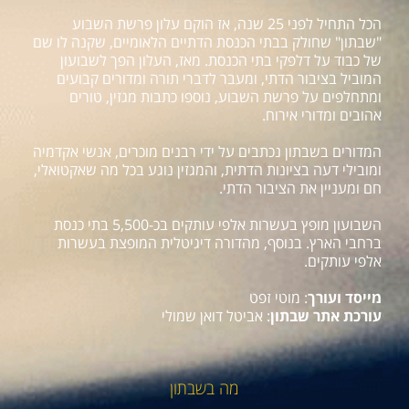
הכל התחיל לפני 25 שנה, אז הוקם עלון פרשת השבוע
"שבתון" שחולק בבתי הכנסת הדתיים הלאומיים, שקנה לו שם
של כבוד על דלפקי בתי הכנסת. מאז, העלון הפך לשבועון
המוביל בציבור הדתי, ומעבר לדברי תורה ומדורים קבועים
ומתחלפים על פרשת השבוע, נוספו כתבות מגזין, טורים
אהובים ומדורי אירוח.
המדורים בשבתון נכתבים על ידי רבנים מוכרים, אנשי אקדמיה
ומובילי דעה בציונות הדתית, והמגזין נוגע בכל מה שאקטואלי,
חם ומעניין את הציבור הדתי.
השבועון מופץ בעשרות אלפי עותקים בכ-5,500 בתי כנסת
ברחבי הארץ. בנוסף, מהדורה דיגיטלית המופצת בעשרות
אלפי עותקים.
מייסד ועורך
: מוטי זפט
עורכת אתר שבתון
: אביטל דואן שמולי
מה בשבתון