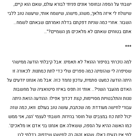
ישבתי על הספה ובחוסר אונים פניתי לבורא עולם, שאם הוא קיים,
שישלח לי איזה מלאך, משהו, מישהו, שישמח אותי, שיעשה טוב ללבי
השבור. אחרי כמה שניות דפקתם בדלת ואמרתם שבאתם לשמח…
אתם בטוחים שאתם לא מלאכים מן השמיים?"…
***
למה נזכרתי בסיפור ההוא? לא תאמינו. אבל קיבלתי הודעה ממישהי
שסיפרה לי שהזמינה כמה ספרים שלי כדי לתת כמתנות. לכאורה זו
היתה הודעה כמעט סתמית, עדכון נחמד כזה. אבל מה אנחנו יודעים על
האדם מהעבר השני?… אותי זה תפס באיזו סיטואציה של מחשבות
נוגות והתלבטויות מסויימות, קצת דכדוך אפילו. ההודעה הזאת היתה
עבורי לחישה מעודדת: מה שכתבת, עושה טוב בעולם. וואו, כמה שזה
יכול לתת כח במצבים של חוסר בהירות. חשבתי לעצמי 'הנה, אני ממש
כמו האשה ההיא על הספה, ששאלה אם אנחנו בני אדם או מלאכים'.
למי אין רגעים כאלו, שהוא זקוק רק למישהו שידפוק בדלתי לבו…