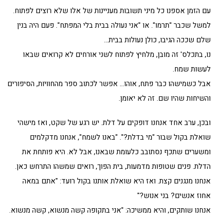
עם הזמן אספנו כל מיני תשובות מעניינות של אלו שלא רוצים לפתוח.
למשל שכבר "תרמו". או "אני נעולה בבית בלי המפתח". פעם היה בנין
שלם שככה הגיבו, כולן נעולות בבית…
נו, בתכלס' זה מובן, מלחיץ לפתוח לשני אורחים לא קרואים שבאו
לעשות שמח.
אבל כשמישהו כבר פתח, אוהו… אפשר לכתוב ספר מהחוויות, הסיפורים
והשיחות שהיו שם. זה לא יאומן.
ובכן, ערב אחד אנחנו דופקים על דלת. יש רגע של שקט, ואז מישהי
שואלת בקול שבור "מי בדלת?". "באנו לשמח", אנחנו מדקלמים
ומשערים שתכף נסתובב כלעומת שבאנו, אבל לא. היא פותחת את
הדלת. פנים שטופות מדמעות, בית הפוך, רואים שמשהו התרחש כאן.
אנחנו מנגנים קצת. ואז היא שואלת אותנו בקול רועד: "אתם במאה
אחוז אנשים? בני אנוש?"
אנחנו שותקים, והיא ממשיכה: "אני בתקופה קשה מנשוא, קשה מנשוא.