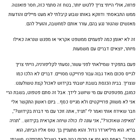
פרווה, אולי הייתי צריך ללטש יותר, בטח זה סתמי כזה, חסר פואנטה.
ממש התבאסתי. ודווקא באותו שבוע קיבלתי לא מעט מיילים והודעות
מאנשים שהטור נגע בהם, עורר אותם למחשבה, והועיל להם.
זה לא יאומן כמה לפעמים ממשפט אקראי או מפגש שנראה כאילו
מיותר, יוצאים דברים עם משמעות.
פעם בתפקיד שמילאתי לפני עשור, נסעתי לקליפורניה, הייתי צריך
לגייס סכום מאד גבוה עבור פרוייקט מסויים. דברים לא הלכו כמו
שצריך. בבית הכנסת בשבת ישבתי בקידוש לאכול קצת טשולענט.
כמובן, מפטפטים עם מי שיושב לידך. אבל זה סתם פטפוט, בשבת הרי
אני לא משווק פרוייקטים ולא מגייס כסף… ביום ראשון התקשר אלי
חבר שאירח אותי ואמר לי "תגיד, אתה זוכר עם מי דברת בקידוש?",
"מאיפה שאזכור?", אני עונה לו. כולה שיחה אקראית בקידוש… "תהיה
בריא. הוא מיליארדר גדול. והוא מתעניין בך. טוס אליו הביתה, הוא
מחכה". באמת הוא נתן אז סכום גבוה מאד בשביל הפרוייקט. חשבתי