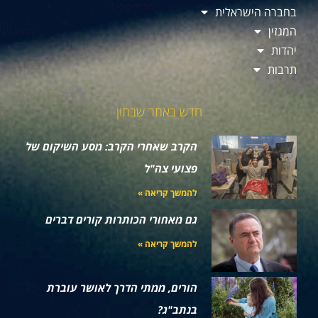
בחברה הישראלית
המגזין
יהדות
תרבות
חדש באתר שבתון
הקרב שאחרי הקרב: מסע השיקום של
פצועי צה"ל
להמשך קריאה »
גם מאחורי הכותרות קורים דברים
להמשך קריאה »
הורים, ממתי הדרך לאושר עוברת
בנתב"ג?