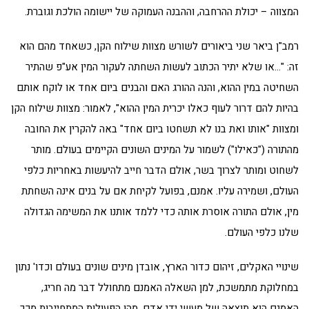
המצווה – יכולת ההרחבה, וההבנה העמוקה של יישומה הולכת וגוברת.
רמב"ן ביאר שני ביאורים לשורש מצוות שילוח הקן, כשאחד מהם הוא
זה: "…או שלא יתיר הכתוב לעשות השחתה לעקור המין אע"פ שהתיר
השחיטה במין ההוא, והנה ההורג האם והבנים ביום אחד או לוקח אותם
בהיות להם דרור לעוף כאלו יכרית המין ההוא", לאמור: מצוות שילוח הקן
ומצוות "אותו ואת בנו לא תשחטו ביום אחד" באה להקרין את החובה
מהתורה ("כאילו") לשמור על המינים השונים הקיימים בעולם. מותר
לשחוט ומותר לצרוך בשר, אולם הדבר חייב להיעשות באחריות כלפי
העולם, ושמירה עליו. אמנם, בפועל לקיחת אם על בנים אינה השחתת
מין, אולם התורה אוסרת אותה כדי ללמד אותנו את המשימה הגדולה
שלנו כלפי העולם.
שינויי האקלים, זיהום כדור הארץ, אובדן מינים שונים בעולם וכדו' נתון
במחלוקת מתמשכת, למן השאלה האמנם מתחולל דבר מה חריג,
האמנם הוא תוצאה של מעשי ידי אדם, מהן הפעולות המתחייבות מכך,