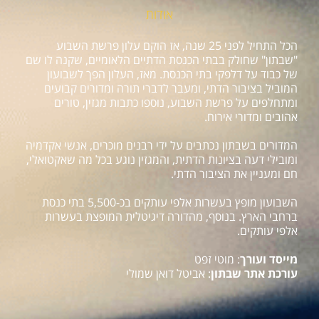
אודות
הכל התחיל לפני 25 שנה, אז הוקם עלון פרשת השבוע
"שבתון" שחולק בבתי הכנסת הדתיים הלאומיים, שקנה לו שם
של כבוד על דלפקי בתי הכנסת. מאז, העלון הפך לשבועון
המוביל בציבור הדתי, ומעבר לדברי תורה ומדורים קבועים
ומתחלפים על פרשת השבוע, נוספו כתבות מגזין, טורים
אהובים ומדורי אירוח.
המדורים בשבתון נכתבים על ידי רבנים מוכרים, אנשי אקדמיה
ומובילי דעה בציונות הדתית, והמגזין נוגע בכל מה שאקטואלי,
חם ומעניין את הציבור הדתי.
השבועון מופץ בעשרות אלפי עותקים בכ-5,500 בתי כנסת
ברחבי הארץ. בנוסף, מהדורה דיגיטלית המופצת בעשרות
אלפי עותקים.
מייסד ועורך
: מוטי זפט
עורכת אתר שבתון
: אביטל דואן שמולי