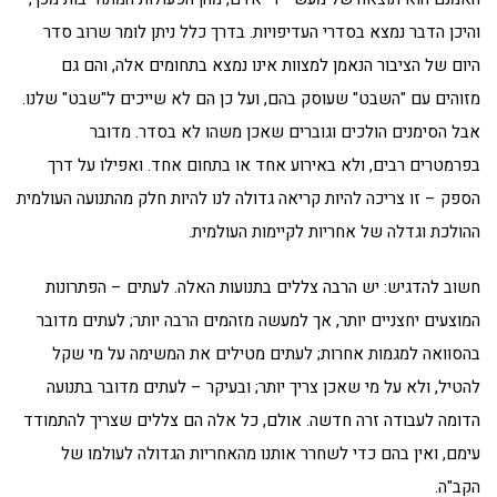
והיכן הדבר נמצא בסדרי העדיפויות. בדרך כלל ניתן לומר שרוב סדר
היום של הציבור הנאמן למצוות אינו נמצא בתחומים אלה, והם גם
מזוהים עם "השבט" שעוסק בהם, ועל כן הם לא שייכים ל"שבט" שלנו.
אבל הסימנים הולכים וגוברים שאכן משהו לא בסדר. מדובר
בפרמטרים רבים, ולא באירוע אחד או בתחום אחד. ואפילו על דרך
הספק – זו צריכה להיות קריאה גדולה לנו להיות חלק מהתנועה העולמית
ההולכת וגדלה של אחריות לקיימות העולמית.
חשוב להדגיש: יש הרבה צללים בתנועות האלה. לעתים – הפתרונות
המוצעים יחצניים יותר, אך למעשה מזהמים הרבה יותר; לעתים מדובר
בהסוואה למגמות אחרות; לעתים מטילים את המשימה על מי שקל
להטיל, ולא על מי שאכן צריך יותר; ובעיקר – לעתים מדובר בתנועה
הדומה לעבודה זרה חדשה. אולם, כל אלה הם צללים שצריך להתמודד
עימם, ואין בהם כדי לשחרר אותנו מהאחריות הגדולה לעולמו של
הקב"ה.