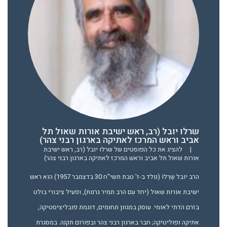
שרלו יובל (רב, ראש ישיבת אורות שאול תל
אביב וראש המרכז לאתיקה בארגון רבני צהר)
|
להציג את כל הפוסטים של שרלו יובל (רב, ראש ישיבת
אורות שאול תל אביב וראש המרכז לאתיקה בארגון רבני צהר)
הרב יובל שֶרְלוֹ (נולד ב-ז' טבת תשי"ח 30 בדצמבר 1957) הוא ראש
ישיבת אורות שאול (יחד עם הרב תמיר גרנות), ופעיל ציבורי בולט
בזרם הדתי לאומי. עוסק במגוון תחומים, דוגמת פובליציסטיקה,
אתיקה ופוליטיקה; חבר בארגון רבני צהר ובפורום תקנה. במסגרת