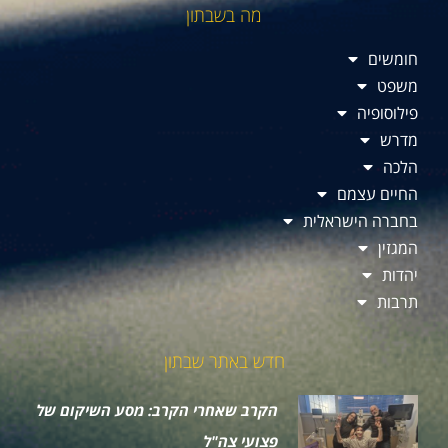
מה בשבתון
חומשים
משפט
פילוסופיה
מדרש
הלכה
החיים עצמם
בחברה הישראלית
המגזין
יהדות
תרבות
חדש באתר שבתון
הקרב שאחרי הקרב: מסע השיקום של
פצועי צה"ל