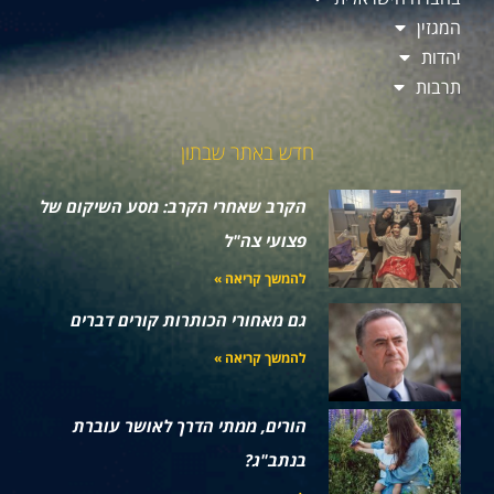
המגזין
יהדות
תרבות
חדש באתר שבתון
הקרב שאחרי הקרב: מסע השיקום של
פצועי צה"ל
להמשך קריאה »
גם מאחורי הכותרות קורים דברים
להמשך קריאה »
הורים, ממתי הדרך לאושר עוברת
בנתב"ג?