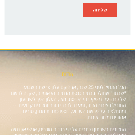
אודות
הכל התחיל לפני 25 שנה, אז הוקם עלון פרשת השבוע
"שבתון" שחולק בבתי הכנסת הדתיים הלאומיים, שקנה לו שם
של כבוד על דלפקי בתי הכנסת. מאז, העלון הפך לשבועון
המוביל בציבור הדתי, ומעבר לדברי תורה ומדורים קבועים
ומתחלפים על פרשת השבוע, נוספו כתבות מגזין, טורים
אהובים ומדורי אירוח.
המדורים בשבתון נכתבים על ידי רבנים מוכרים, אנשי אקדמיה