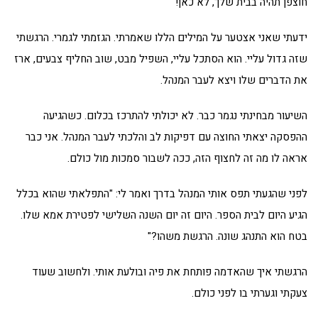
חוצפן תהיה בבית שלך, לא כאן!"
ידעתי שאני אצטער על המילים הללו שאמרתי. הגזמתי לגמרי. הרגשתי
שזה גדול עליי. הוא הסתכל עליי, השפיל מבט, שוב החליף צבעים, ארז
את הדברים שלו ויצא לעבר המנהל.
השיעור מבחינתי נגמר כבר. לא יכולתי להתרכז בכלום. כשהגיעה
ההפסקה יצאתי החוצה עם דפיקות לב והלכתי לעבר המנהל. אני כבר
אראה לו מה זה לחצוף הזה, ככה לשבור סמכות מול כולם.
לפני שהגעתי תפס אותי המנהל בדרך ואמר לי: "התפלאתי שהוא בכלל
הגיע היום לבית הספר. היום זה יום השנה השלישי לפטירת אמא שלו.
בטח הוא התנהג שונה. הרגשת משהו?"
הרגשתי איך שהאדמה פותחת את פיה ובולעת אותי. ולחשוב שעוד
צעקתי וגערתי בו לפני כולם.