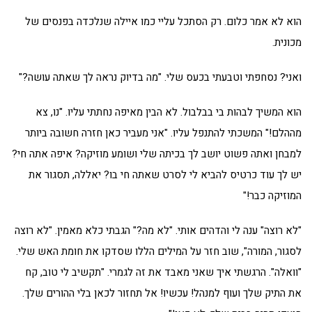
הוא לא אמר כלום. רק הסתכל עליי כמו איילה שנלכדה בפנסים של
מכונית.
ואני? נסחפתי וטבעתי בכעס שלי. "מה בדיוק נראה לך שאתה עושה?"
הוא המשיך לבהות בי בבלבול. לא הבין מאיפה נחתתי עליו. "נו, צא
מההלם!" המשכתי להתנפל עליו. "אני מעביר כאן חזרה חשובה ביותר
למבחן ואתה פשוט יושב לך בכיתה שלי ושומע מוזיקה? איפה אתה חי?
יש לך עוד כרטיס להביא לי לסרט שאתה חי בו? יאללה, תסגור את
המוזיקה כבר!"
"לא רוצה" ענה לי והדהים אותי. "לא מה?" הגבתי כלא מאמין. "לא רוצה
לסגור, המורה", שוב חזר על המילים הללו שסדקו את חומת האש שלי.
"וואלה". הרגשתי איך שאני מאבד את זה לגמרי. "תקשיב לי טוב, קח
את התיק שלך ועוף למנהל! עכשיו! אל תחזור לכאן בלי ההורים שלך.