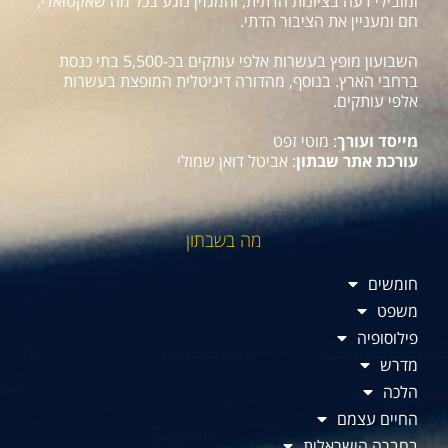
ומובילי דעה בציונות הדתית, והמגזין נוגע בכל מה שאקטואלי,
חם ומעניין את הציבור הדתי.
השבועון מופץ בעשרות אלפי עותקים בכ-5,500 בתי כנסת
ברחבי הארץ. בנוסף, מהדורה דיגיטלית המופצת בעשרות
אלפי עותקים.
מייסד ועורך
: מוטי זפט
עורכת אתר שבתון
: אביטל דואן שמולי
מה בשבתון
חומשים
משפט
פילוסופיה
מדרש
הלכה
החיים עצמם
בחברה הישראלית