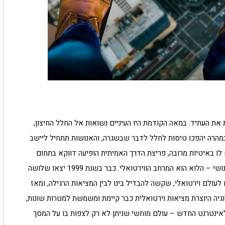
 את העתיד. במאה הקודמת היו העיניים נשואות אל החלל החיצון;
במהרה יהפכו טיסות לחלל לדבר שבשגרה, והאנושות תתחיל ליישב
ו באיטיות מרובה, פריצת הדרך האמיתית הופיעה דווקא בתחום
המחשוב, ובעקבותיה נפתח עולם חדש עבור המין האנושי – הלוא הוא המרחב הווירטואלי. כבר בשנת 1999 יצאו שלושה
ולם וירטואלי, שקשה להבדיל בינו לבין המציאות הרגילה, ומאז
לוגיה היוצרת מציאות וירטואלית כבר קיימת ומשמשת למטרות שונות,
אינטרנט החדש – עולם מוחשי שניתן לא רק לצפות בו על המסך