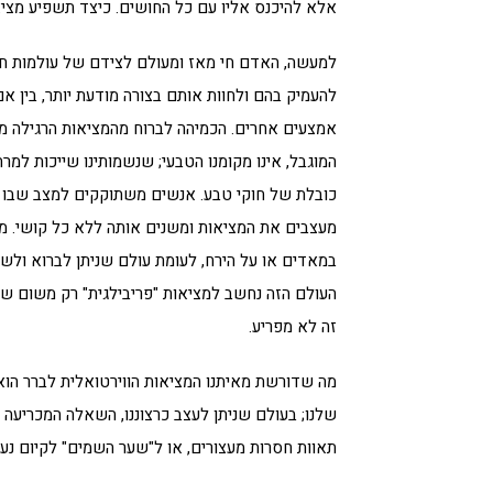
אלא להיכנס אליו עם כל החושים. כיצד תשפיע מציא
למעשה, האדם חי מאז ומעולם לצידם של עולמות חלו
להעמיק בהם ולחוות אותם בצורה מודעת יותר, בין א
אמצעים אחרים. הכמיהה לברוח מהמציאות הרגילה מק
המוגבל, אינו מקומנו הטבעי; שנשמותינו שייכות למ
כובלת של חוקי טבע. אנשים משתוקקים למצב שבו לא 
מעצבים את המציאות ומשנים אותה ללא כל קושי. מבח
במאדים או על הירח, לעומת עולם שניתן לברוא ולשל
העולם הזה נחשב למציאות "פריבילגית" רק משום שנ
זה לא מפריע.
מה שדורשת מאיתנו המציאות הווירטואלית לברר הוא 
שלנו; בעולם שניתן לעצב כרצוננו, השאלה המכריעה 
תאוות חסרות מעצורים, או ל"שער השמים" לקיום נעל