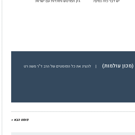
יש דבר כזה נסים?
ג'ק המרטש ותולדות עם ישראל
(מכון עולמות)
|
להציג את כל הפוסטים של הרב ד"ר משה רט
פוסט הבא »