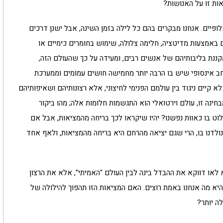
ות זו על האנושות?
פיים. אנחנו מבקרים בהם כל לילה בזמן השינה, אבל ישנן דרכים
ם באמצעות מדיטציה, חלימה צלולה, שימוש בחומרים כימיים או
ננת בליבותיהם של אנשים רבים, ומעידה על כך שהעולם הזה,
רחב אינסופי שיש בו הרבה יותר מחמישה חושים עמומים וממערכת
קיים ניגוד בין עולמם הפנימי לחיצוני, אלא רצונותיהם ושאיפותיהם
ינה זו, עולם וירטואלי הוא התגשמות חלומות אלה; מהו ביקור
וט בו כאוות נפשנו? יהיו שיקראו לכך בריחה מהמציאות, אבל אם
ולדנו בו, הרי שגם יציאה מהרחם היא בריחה מהמציאות, ולאף אחד
לאו דווקא את ההבדל בינה לבין העולם "האמיתי", אלא את הרצון
היא מה אנחנו באמת רוצים. האם המציאות הזו תהפוך להילולה של
ה יותר?