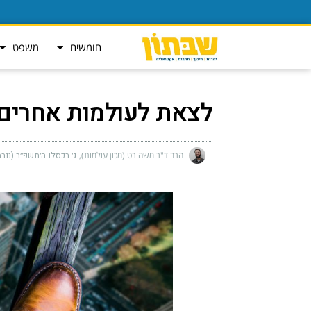
חומשים
משפט
לצאת לעולמות אחרים
הרב ד"ר משה רט (מכון עולמות)
ג׳ בכסלו ה׳תשפ״ב (נובמבר 7, 