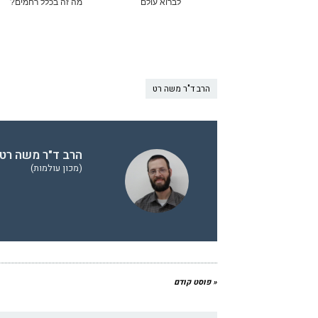
לברוא עולם
מה זה בכלל רחמים?
הרב ד"ר משה רט
הרב ד"ר משה רט 
(מכון עולמות)
« פוסט קודם