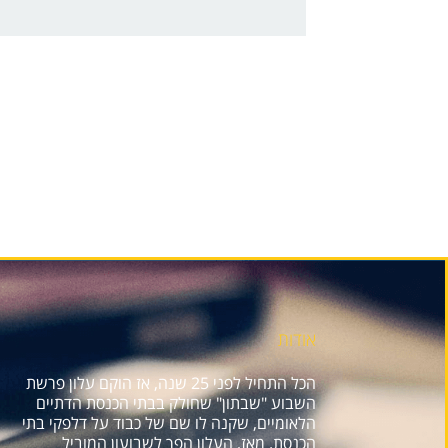
אודות
הכל התחיל לפני 25 שנה, אז הוקם עלון פרשת
השבוע "שבתון" שחולק בבתי הכנסת הדתיים
הלאומיים, שקנה לו שם של כבוד על דלפקי בתי
הכנסת. מאז, העלון הפך לשבועון המוביל