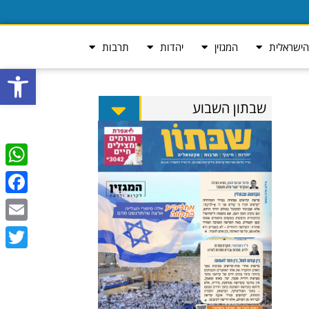
ישראלית
המגזין
יהדות
תרבות
פתח סרגל
שבתון השבוע
tsApp
ebook
Email
Twitter